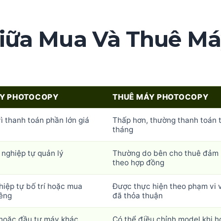
iữa Mua Và Thuê Má
Y PHOTOCOPY
THUÊ MÁY PHOTOCOPY
ì thanh toán phần lớn giá
Thấp hơn, thường thanh toán 
ị
tháng
nghiệp tự quản lý
Thường do bên cho thuê đảm
theo hợp đồng
iệp tự bố trí hoặc mua
Được thực hiện theo phạm vi 
iêng
đã thỏa thuận
 hoặc đầu tư máy khác
Có thể điều chỉnh model khi h