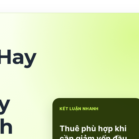
Hay
y
KẾT LUẬN NHANH
nh
Thuê phù hợp khi
cần giảm vốn đầu