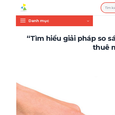
Bỏ
Tìm
qua
kiếm:
nội
Danh mục
dung
“Tìm hiểu giải pháp so 
thuê 