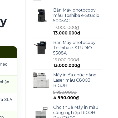
Bán Máy photocopy
màu Toshiba e-Studio
y
5005AC
17.000.000
₫
Giá
Giá
13.000.000
₫
gốc
hiện
Bán Máy photocopy
là:
tại
Toshiba e-STUDIO
17.000.000₫.
là:
5508A
13.000.000₫.
15.000.000
₫
theo
Giá
Giá
13.000.000
₫
gốc
hiện
Máy in đa chức năng
là:
tại
Laser màu C8003
15.000.000₫.
là:
 nhận
RICOH
13.000.000₫.
5.950.000
₫
Giá
Giá
4.990.000
₫
và SLA
gốc
hiện
Cho thuê Máy in màu
là:
tại
công nghiệp RICOH
5.950.000₫.
là:
ợp
Pro C7500