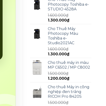
là:
tại
Photocopy Toshiba e-
2.000.000₫.
là:
STUDIO 4528A
1.800.000₫.
1.600.000
₫
Giá
Giá
1.300.000
₫
gốc
hiện
Cho Thuê Máy
là:
tại
Photocopy Màu
1.600.000₫.
là:
Toshiba e-
1.300.000₫.
Studio2021AC
1.600.000
₫
Giá
Giá
1.300.000
₫
gốc
hiện
Cho thuê máy in màu
là:
tại
MP C6502 / MP C8002
1.600.000₫.
là:
1.500.000
₫
1.300.000₫.
Giá
Giá
1.200.000
₫
gốc
hiện
Cho thuê Máy in công
là:
tại
nghiệp đen trắng
1.500.000₫.
là:
RICOH Pro 8420S
1.200.000₫.
1.500.000
₫