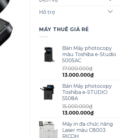
Hỗ trợ
MÁY THUÊ GIÁ RẺ
Bán Máy photocopy
màu Toshiba e-Studio
5005AC
17.000.000
₫
Giá
Giá
13.000.000
₫
gốc
hiện
Bán Máy photocopy
là:
tại
Toshiba e-STUDIO
17.000.000₫.
là:
5508A
13.000.000₫.
15.000.000
₫
Giá
Giá
13.000.000
₫
gốc
hiện
Máy in đa chức năng
là:
tại
Laser màu C8003
15.000.000₫.
là:
RICOH