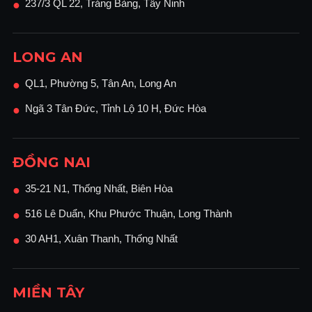
237/3 QL 22, Trảng Bàng, Tây Ninh
●
LONG AN
QL1, Phường 5, Tân An, Long An
●
Ngã 3 Tân Đức, Tỉnh Lộ 10 H, Đức Hòa
●
ĐỒNG NAI
35-21 N1, Thống Nhất, Biên Hòa
●
516 Lê Duẩn, Khu Phước Thuận, Long Thành
●
30 AH1, Xuân Thanh, Thống Nhất
●
MIỀN TÂY