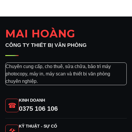
1.600.000₫.
là:
1.300.000₫.
MAI HOÀNG
CÔNG TY THIẾT BỊ VĂN PHÒNG
Chuyên cung cấp, cho thuê, sửa chữa, bảo trì máy
photocopy, máy in, máy scan và thiết bị văn phòng
chuyên nghiệp.
KINH DOANH
☎
0375 106 106
KỸ THUẬT - SỰ CỐ
🛠