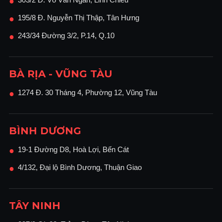
●
195/8 Đ. Nguyễn Thị Thập, Tân Hưng
●
243/34 Đường 3/2, P.14, Q.10
●
BÀ RỊA - VŨNG TÀU
1274 Đ. 30 Tháng 4, Phường 12, Vũng Tàu
●
BÌNH DƯƠNG
19-1 Đường D8, Hoà Lợi, Bến Cát
●
4/132, Đại lộ Bình Dương, Thuận Giao
●
TÂY NINH