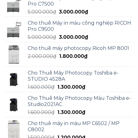
Pro C7500
5.950.000₫.
là:
Giá
Giá
5.000.000
₫
3.000.000
₫
4.990.000₫.
gốc
hiện
Cho thuê Máy in màu công nghiệp RICOH
là:
tại
Pro C9500
5.000.000₫.
là:
Giá
Giá
5.000.000
₫
3.000.000
₫
3.000.000₫.
gốc
hiện
Cho thuê máy photocopy Ricoh MP 8001
là:
tại
Giá
Giá
2.000.000
₫
5.000.000₫.
1.800.000
₫
là:
gốc
hiện
3.000.000₫.
là:
tại
Cho Thuê Máy Photocopy Toshiba e-
2.000.000₫.
là:
STUDIO 4528A
1.800.000₫.
Giá
Giá
1.600.000
₫
1.300.000
₫
gốc
hiện
Cho Thuê Máy Photocopy Màu Toshiba e-
là:
tại
Studio2021AC
1.600.000₫.
là:
Giá
Giá
1.600.000
₫
1.300.000
₫
1.300.000₫.
gốc
hiện
Cho thuê máy in màu MP C6502 / MP
là:
tại
C8002
1.600.000₫.
là:
Giá
Giá
1.500.000
₫
1.200.000
₫
1.300.000₫.