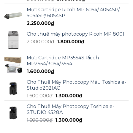
gốc
hiện
Mực Cartridge Ricoh MP 6054/ 4054SP/
là:
tại
5054SP/ 6054SP
5.000.000₫.
là:
2.250.000
₫
3.000.000₫.
Cho thuê máy photocopy Ricoh MP 8001
Giá
Giá
2.000.000
₫
1.800.000
₫
gốc
hiện
là:
tại
Mực Cartridge MP3554S Ricoh
2.000.000₫.
là:
MP2554/3054/3554
1.800.000₫.
1.600.000
₫
Cho Thuê Máy Photocopy Màu Toshiba e-
Studio2021AC
Giá
Giá
1.600.000
₫
1.300.000
₫
gốc
hiện
Cho Thuê Máy Photocopy Toshiba e-
là:
tại
STUDIO 4528A
1.600.000₫.
là:
Giá
Giá
1.600.000
₫
1.300.000
₫
1.300.000₫.
gốc
hiện
là:
tại