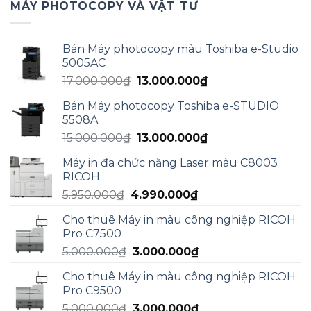
MÁY PHOTOCOPY VÀ VẬT TƯ
Bán Máy photocopy màu Toshiba e-Studio
5005AC
Giá
Giá
17.000.000
₫
13.000.000
₫
gốc
hiện
Bán Máy photocopy Toshiba e-STUDIO
là:
tại
5508A
17.000.000₫.
là:
Giá
Giá
15.000.000
₫
13.000.000
₫
13.000.000₫.
gốc
hiện
Máy in đa chức năng Laser màu C8003
là:
tại
RICOH
15.000.000₫.
là:
Giá
Giá
5.950.000
₫
4.990.000
₫
13.000.000₫.
gốc
hiện
Cho thuê Máy in màu công nghiệp RICOH
là:
tại
Pro C7500
5.950.000₫.
là:
Giá
Giá
5.000.000
₫
3.000.000
₫
4.990.000₫.
gốc
hiện
Cho thuê Máy in màu công nghiệp RICOH
là:
tại
Pro C9500
5.000.000₫.
là:
Giá
Giá
5.000.000
₫
3.000.000
₫
3.000.000₫.