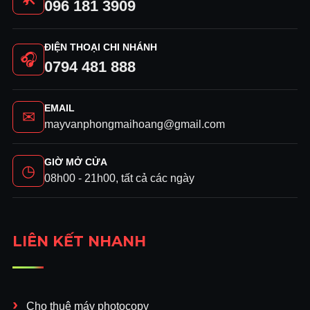
096 181 3909
ĐIỆN THOẠI CHI NHÁNH
🎧
0794 481 888
EMAIL
✉
mayvanphongmaihoang@gmail.com
GIỜ MỞ CỬA
◷
08h00 - 21h00, tất cả các ngày
LIÊN KẾT NHANH
Cho thuê máy photocopy