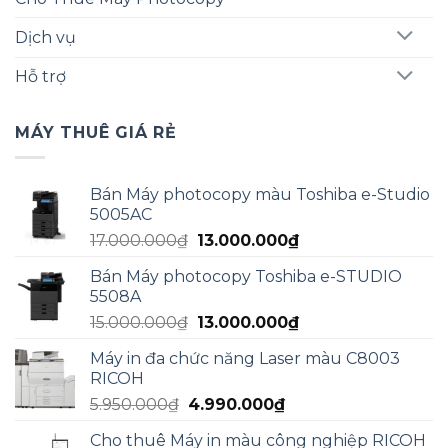
Dịch vụ
Hỗ trợ
MÁY THUÊ GIÁ RẺ
Bán Máy photocopy màu Toshiba e-Studio
5005AC
Giá
Giá
17.000.000
₫
13.000.000
₫
gốc
hiện
Bán Máy photocopy Toshiba e-STUDIO
là:
tại
5508A
17.000.000₫.
là:
Giá
Giá
15.000.000
₫
13.000.000
₫
13.000.000₫.
gốc
hiện
Máy in đa chức năng Laser màu C8003
là:
tại
RICOH
15.000.000₫.
là:
Giá
Giá
5.950.000
₫
4.990.000
₫
13.000.000₫.
gốc
hiện
Cho thuê Máy in màu công nghiệp RICOH
là:
tại