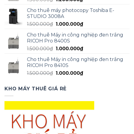
gốc
hiện
Cho thuê máy photocopy Toshiba E-
là:
tại
STUDIO 3008A
1.500.000₫.
là:
Giá
Giá
1.500.000
₫
1.000.000
₫
1.200.000₫.
gốc
hiện
Cho thuê Máy in công nghiệp đen trắng
là:
tại
RICOH Pro 8400S
1.500.000₫.
là:
Giá
Giá
1.500.000
₫
1.000.000
₫
1.000.000₫.
gốc
hiện
Cho thuê Máy in công nghiệp đen trắng
là:
tại
RICOH Pro 8410S
1.500.000₫.
là:
Giá
Giá
1.500.000
₫
1.000.000
₫
1.000.000₫.
gốc
hiện
là:
tại
KHO MÁY THUÊ GIÁ RẺ
1.500.000₫.
là:
1.000.000₫.