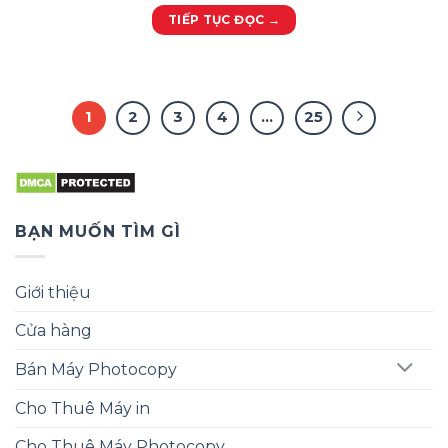
TIẾP TỤC ĐỌC
→
1
2
3
4
…
25
BẠN MUỐN TÌM GÌ
Giới thiệu
Cửa hàng
Bán Máy Photocopy
Cho Thuê Máy in
Cho Thuê Máy Photocopy