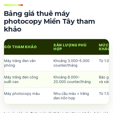
Bảng giá thuê máy
photocopy Miền Tây tham
khảo
SẢN LƯỢNG PHÙ
MỨC P
GÓI THAM KHẢO
HỢP
KHẢO
Máy trắng đen văn
Khoảng 3.000–5.000
Từ 1.00
phòng
counter/tháng
Máy trắng đen công
Khoảng 8.000–
Báo giá
suất cao
20.000 counter/tháng
và sản 
Máy photocopy màu
Nhu cầu màu + trắng
Từ 1.50
đen hỗn hợp