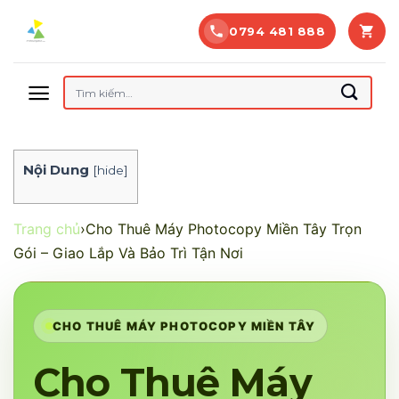
Bỏ
0794 481 888
qua
nội
dung
Tìm
kiếm:
Nội Dung
[
hide
]
Trang chủ
›
Cho Thuê Máy Photocopy Miền Tây Trọn
Gói – Giao Lắp Và Bảo Trì Tận Nơi
CHO THUÊ MÁY PHOTOCOPY MIỀN TÂY
Cho Thuê Máy