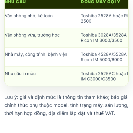
NHU CẦU
DÒNG MÁY GỢI Ý
Văn phòng nhỏ, kế toán
Toshiba 2528A hoặc Rico
2500
Văn phòng vừa, trường học
Toshiba 3028A/3528A h
Ricoh IM 3000/3500
Nhà máy, công trình, bệnh viện
Toshiba 4528A/5528A h
Ricoh IM 5000/6000
Nhu cầu in màu
Toshiba 2525AC hoặc Ri
IM C3000/C3500
Lưu ý: giá và định mức là thông tin tham khảo; báo giá
chính thức phụ thuộc model, tình trạng máy, sản lượng,
thời hạn hợp đồng, địa điểm lắp đặt và thuế VAT.