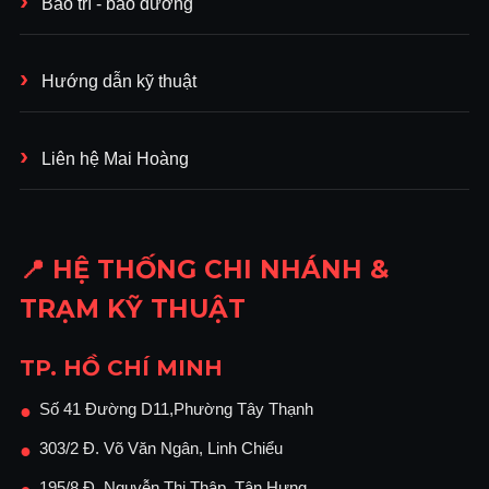
Bảo trì - bảo dưỡng
Hướng dẫn kỹ thuật
Liên hệ Mai Hoàng
📍 HỆ THỐNG CHI NHÁNH &
TRẠM KỸ THUẬT
TP. HỒ CHÍ MINH
Số 41 Đường D11,Phường Tây Thạnh
●
303/2 Đ. Võ Văn Ngân, Linh Chiểu
●
195/8 Đ. Nguyễn Thị Thập, Tân Hưng