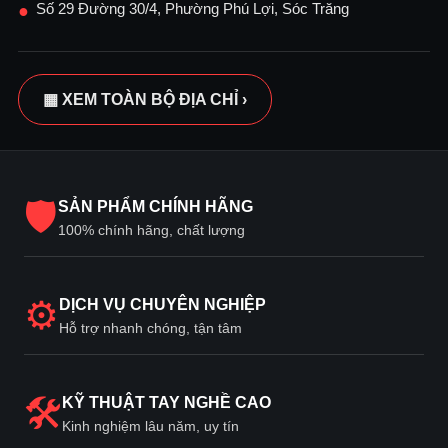
Số 29 Đường 30/4, Phường Phú Lợi, Sóc Trăng
●
▦ XEM TOÀN BỘ ĐỊA CHỈ ›
🛡
SẢN PHẨM CHÍNH HÃNG
100% chính hãng, chất lượng
⚙
DỊCH VỤ CHUYÊN NGHIỆP
Hỗ trợ nhanh chóng, tận tâm
🛠
KỸ THUẬT TAY NGHỀ CAO
Kinh nghiệm lâu năm, uy tín