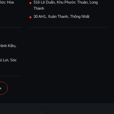
 Đức Hòa
516 Lê Duẩn, Khu Phước Thuận, Long
●
Thành
30 AH1, Xuân Thanh, Thống Nhất
●
Ninh Kiều,
ú Lợi, Sóc
›