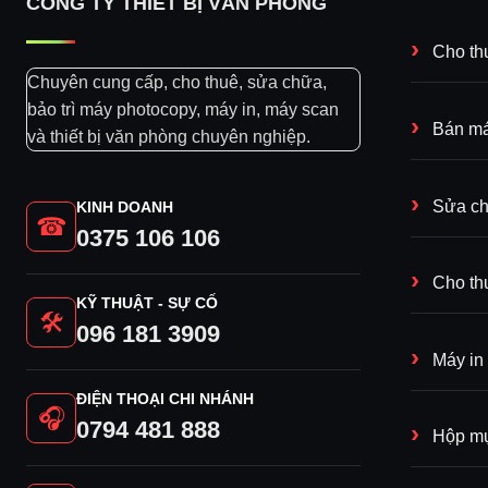
CÔNG TY THIẾT BỊ VĂN PHÒNG
Cho th
Chuyên cung cấp, cho thuê, sửa chữa,
bảo trì máy photocopy, máy in, máy scan
Bán má
và thiết bị văn phòng chuyên nghiệp.
Sửa ch
KINH DOANH
☎
0375 106 106
Cho th
KỸ THUẬT - SỰ CỐ
🛠
096 181 3909
Máy in
ĐIỆN THOẠI CHI NHÁNH
🎧
0794 481 888
Hộp mự