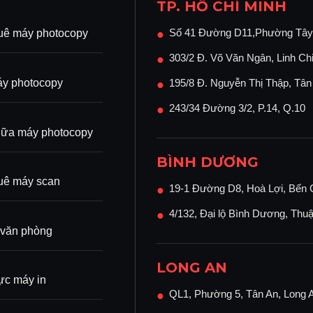
TP. HỒ CHÍ MINH
Số 41 Đường D11,Phường Tây
uê máy photocopy
●
303/2 Đ. Võ Văn Ngân, Linh Ch
●
y photocopy
195/8 Đ. Nguyễn Thị Thập, Tâ
●
243/34 Đường 3/2, P.14, Q.10
●
ữa máy photocopy
BÌNH DƯƠNG
uê máy scan
19-1 Đường D8, Hoà Lợi, Bến 
●
4/132, Đại lộ Bình Dương, Thu
●
 văn phòng
LONG AN
c máy in
QL1, Phường 5, Tân An, Long 
●