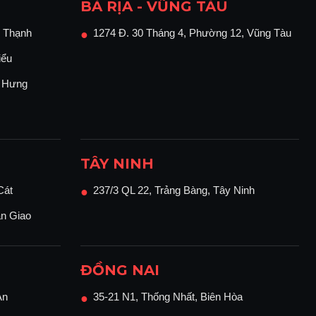
BÀ RỊA - VŨNG TÀU
 Thạnh
1274 Đ. 30 Tháng 4, Phường 12, Vũng Tàu
●
iểu
n Hưng
TÂY NINH
Cát
237/3 QL 22, Trảng Bàng, Tây Ninh
●
ận Giao
ĐỒNG NAI
An
35-21 N1, Thống Nhất, Biên Hòa
●