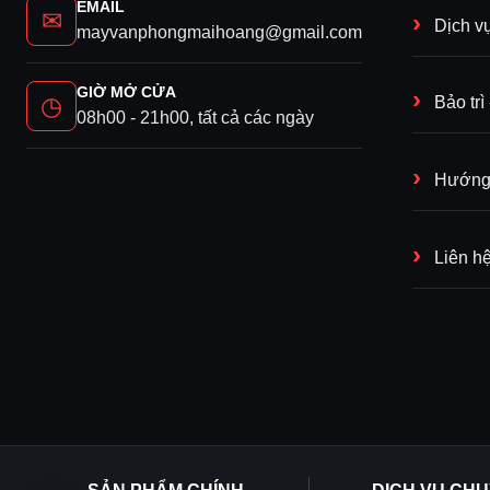
EMAIL
✉
Dịch v
mayvanphongmaihoang@gmail.com
GIỜ MỞ CỬA
◷
Bảo tr
08h00 - 21h00, tất cả các ngày
Hướng 
Liên h