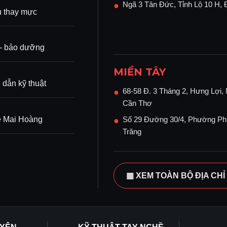
Ngã 3 Tân Đức, Tỉnh Lộ 10 H,
●
ụ thay mực
ì - bảo dưỡng
MIỀN TÂY
dẫn kỹ thuật
68-58 Đ. 3 Tháng 2, Hưng Lợi, 
●
Cần Thơ
ệ Mai Hoàng
Số 29 Đường 30/4, Phường Ph
●
Trăng
▦ XEM TOÀN BỘ ĐỊA CHỈ 