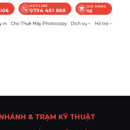
HOTLINE
GIỎ HÀNG
 106
0794 481 888
0
₫
 in
Cho Thuê Máy Photocopy
Dịch vụ
Hỗ trợ
 NHÁNH & TRẠM KỸ THUẬT