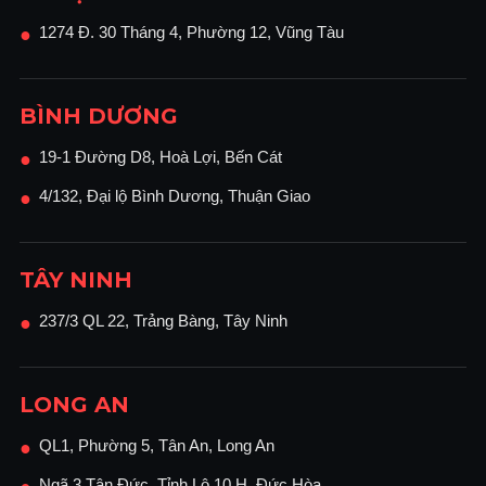
1274 Đ. 30 Tháng 4, Phường 12, Vũng Tàu
●
BÌNH DƯƠNG
19-1 Đường D8, Hoà Lợi, Bến Cát
●
4/132, Đại lộ Bình Dương, Thuận Giao
●
TÂY NINH
237/3 QL 22, Trảng Bàng, Tây Ninh
●
LONG AN
QL1, Phường 5, Tân An, Long An
●
Ngã 3 Tân Đức, Tỉnh Lộ 10 H, Đức Hòa