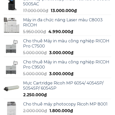
là:
tại
5005AC
15.000.000₫.
là:
Giá
Giá
17.000.000
₫
13.000.000
₫
13.000.000₫.
gốc
hiện
Máy in đa chức năng Laser màu C8003
là:
tại
RICOH
17.000.000₫.
là:
Giá
Giá
5.950.000
₫
4.990.000
₫
13.000.000₫.
gốc
hiện
Cho thuê Máy in màu công nghiệp RICOH
là:
tại
Pro C7500
5.950.000₫.
là:
Giá
Giá
5.000.000
₫
3.000.000
₫
4.990.000₫.
gốc
hiện
Cho thuê Máy in màu công nghiệp RICOH
là:
tại
Pro C9500
5.000.000₫.
là:
Giá
Giá
5.000.000
₫
3.000.000
₫
3.000.000₫.
gốc
hiện
Mực Cartridge Ricoh MP 6054/ 4054SP/
là:
tại
5054SP/ 6054SP
5.000.000₫.
là:
2.250.000
₫
3.000.000₫.
Cho thuê máy photocopy Ricoh MP 8001
Giá
Giá
2.000.000
₫
1.800.000
₫