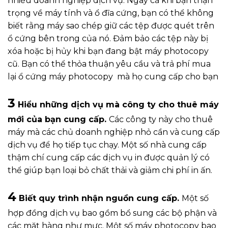
nhiều doanh nghiệp dịch vụ. Ngay cả khi bạn thận
trọng về máy tính và ổ đĩa cứng, bạn có thể không
biết rằng máy sao chép giữ các tệp được quét trên
ổ cứng bên trong của nó. Đảm bảo các tệp này bị
xóa hoặc bị hủy khi bạn đang bật máy photocopy
cũ. Bạn có thể thỏa thuận yêu cầu và trả phí mua
lại ổ cứng máy photocopy mà họ cung cấp cho bạn
3
Hiểu những dịch vụ mà công ty cho thuê máy
mới của bạn cung cấp.
Các công ty này cho thuê
máy mà các chủ doanh nghiệp nhỏ cần và cung cấp
dịch vụ để họ tiếp tục chạy. Một số nhà cung cấp
thậm chí cung cấp các dịch vụ in được quản lý có
thể giúp bạn loại bỏ chất thải và giảm chi phí in ấn.
4
Biết quy trình nhận nguồn cung cấp.
Một số
hợp đồng dịch vụ bao gồm bổ sung các bộ phận và
các mặt hàng như mực. Một số máy photocopy bao