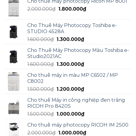
Cho thuê máy photocopy Ricoh MP 8001
là:
tại
Giá
Giá
2.000.000
₫
5.000.000₫.
1.800.000
₫
là:
gốc
hiện
3.000.000₫.
là:
tại
Cho Thuê Máy Photocopy Toshiba e-
2.000.000₫.
là:
STUDIO 4528A
1.800.000₫.
Giá
Giá
1.600.000
₫
1.300.000
₫
gốc
hiện
Cho Thuê Máy Photocopy Màu Toshiba e-
là:
tại
Studio2021AC
1.600.000₫.
là:
Giá
Giá
1.600.000
₫
1.300.000
₫
1.300.000₫.
gốc
hiện
Cho thuê máy in màu MP C6502 / MP
là:
tại
C8002
1.600.000₫.
là:
Giá
Giá
1.500.000
₫
1.200.000
₫
1.300.000₫.
gốc
hiện
Cho thuê Máy in công nghiệp đen trắng
là:
tại
RICOH Pro 8420S
1.500.000₫.
là:
Giá
Giá
1.500.000
₫
1.000.000
₫
1.200.000₫.
gốc
hiện
Cho thuê máy photocopy RICOH IM 2500
là:
tại
Giá
Giá
2.000.000
₫
1.500.000₫.
1.000.000
₫
là: