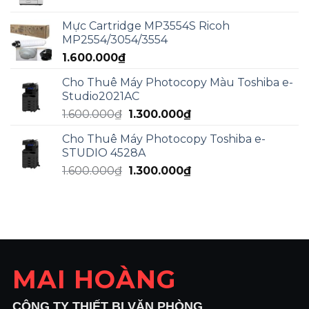
gốc
hiện
là:
tại
Mực Cartridge MP3554S Ricoh
2.000.000₫.
là:
MP2554/3054/3554
1.800.000₫.
1.600.000
₫
Cho Thuê Máy Photocopy Màu Toshiba e-
Studio2021AC
Giá
Giá
1.600.000
₫
1.300.000
₫
gốc
hiện
Cho Thuê Máy Photocopy Toshiba e-
là:
tại
STUDIO 4528A
1.600.000₫.
là:
Giá
Giá
1.600.000
₫
1.300.000
₫
1.300.000₫.
gốc
hiện
là:
tại
1.600.000₫.
là:
1.300.000₫.
MAI HOÀNG
CÔNG TY THIẾT BỊ VĂN PHÒNG