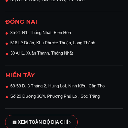
●
ĐỒNG NAI
35-21 N1, Thống Nhất, Biên Hòa
●
516 Lê Duẩn, Khu Phước Thuận, Long Thành
●
30 AH1, Xuân Thanh, Thống Nhất
●
MIỀN TÂY
68-58 Đ. 3 Tháng 2, Hưng Lợi, Ninh Kiều, Cần Thơ
●
Số 29 Đường 30/4, Phường Phú Lợi, Sóc Trăng
●
▦ XEM TOÀN BỘ ĐỊA CHỈ ›