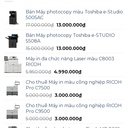
Bán Máy photocopy màu Toshiba e-Studio
5005AC
Giá
Giá
17.000.000
₫
13.000.000
₫
gốc
hiện
Bán Máy photocopy Toshiba e-STUDIO
là:
tại
5508A
17.000.000₫.
là:
Giá
Giá
15.000.000
₫
13.000.000
₫
13.000.000₫.
gốc
hiện
Máy in đa chức năng Laser màu C8003
là:
tại
RICOH
15.000.000₫.
là:
Giá
Giá
5.950.000
₫
4.990.000
₫
13.000.000₫.
gốc
hiện
Cho thuê Máy in màu công nghiệp RICOH
là:
tại
Pro C7500
5.950.000₫.
là:
Giá
Giá
5.000.000
₫
3.000.000
₫
4.990.000₫.
gốc
hiện
Cho thuê Máy in màu công nghiệp RICOH
là:
tại
Pro C9500
5.000.000₫.
là:
Giá
Giá
5.000.000
₫
3.000.000
₫
3.000.000₫.
gốc
hiện