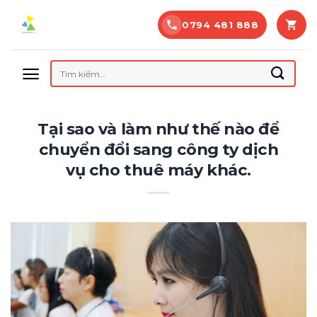
Bỏ
0794 481 888
qua
nội
dung
Tìm
kiếm:
Tại sao và làm như thế nào để
chuyển đổi sang công ty dịch
vụ cho thuê máy khác.