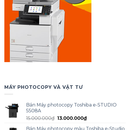
MÁY PHOTOCOPY VÀ VẬT TƯ
Bán Máy photocopy Toshiba e-STUDIO
5508A
Giá
Giá
15.000.000
₫
13.000.000
₫
gốc
hiện
Bán Máy photocopy màu Toshiba e-Studio