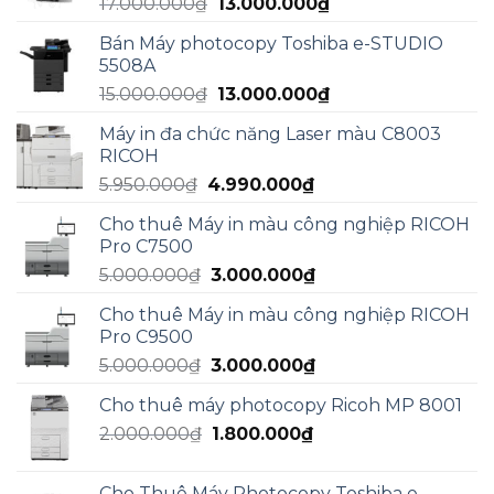
Giá
Giá
17.000.000
₫
13.000.000
₫
gốc
hiện
Bán Máy photocopy Toshiba e-STUDIO
là:
tại
5508A
17.000.000₫.
là:
Giá
Giá
15.000.000
₫
13.000.000
₫
13.000.000₫.
gốc
hiện
Máy in đa chức năng Laser màu C8003
là:
tại
RICOH
15.000.000₫.
là:
Giá
Giá
5.950.000
₫
4.990.000
₫
13.000.000₫.
gốc
hiện
Cho thuê Máy in màu công nghiệp RICOH
là:
tại
Pro C7500
5.950.000₫.
là:
Giá
Giá
5.000.000
₫
3.000.000
₫
4.990.000₫.
gốc
hiện
Cho thuê Máy in màu công nghiệp RICOH
là:
tại
Pro C9500
5.000.000₫.
là:
Giá
Giá
5.000.000
₫
3.000.000
₫
3.000.000₫.
gốc
hiện
Cho thuê máy photocopy Ricoh MP 8001
là:
tại
Giá
Giá
2.000.000
₫
5.000.000₫.
1.800.000
₫
là:
gốc
hiện
3.000.000₫.
là:
tại
Cho Thuê Máy Photocopy Toshiba e-