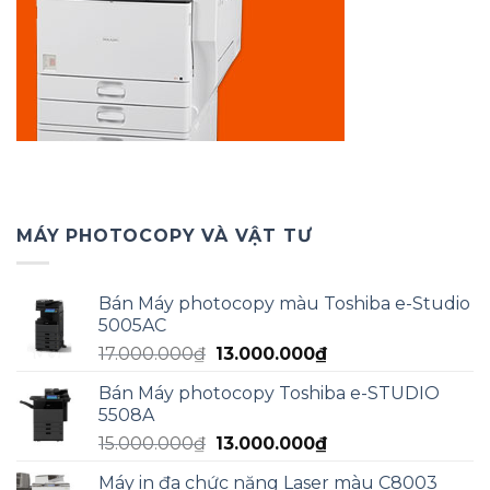
MÁY PHOTOCOPY VÀ VẬT TƯ
Bán Máy photocopy màu Toshiba e-Studio
5005AC
Giá
Giá
17.000.000
₫
13.000.000
₫
gốc
hiện
Bán Máy photocopy Toshiba e-STUDIO
là:
tại
5508A
17.000.000₫.
là:
Giá
Giá
15.000.000
₫
13.000.000
₫
13.000.000₫.
gốc
hiện
Máy in đa chức năng Laser màu C8003
là:
tại