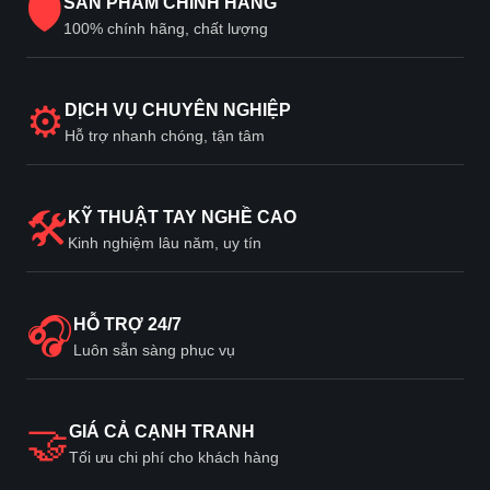
🛡
SẢN PHẨM CHÍNH HÃNG
100% chính hãng, chất lượng
⚙
DỊCH VỤ CHUYÊN NGHIỆP
Hỗ trợ nhanh chóng, tận tâm
🛠
KỸ THUẬT TAY NGHỀ CAO
Kinh nghiệm lâu năm, uy tín
🎧
HỖ TRỢ 24/7
Luôn sẵn sàng phục vụ
🤝
GIÁ CẢ CẠNH TRANH
Tối ưu chi phí cho khách hàng