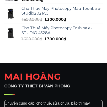
Cho Thuê Máy Photocopy Màu Toshiba e-
Studio2021AC
Giá
Giá
1.600.000
₫
1.300.000
₫
gốc
hiện
Cho Thuê Máy Photocopy Toshiba e-
là:
tại
STUDIO 4528A
1.600.000₫.
là:
Giá
Giá
1.600.000
₫
1.300.000
₫
1.300.000₫.
gốc
hiện
là:
tại
1.600.000₫.
là:
1.300.000₫.
MAI HOÀNG
CÔNG TY THIẾT BỊ VĂN PHÒNG
Chuyên cung cấp, cho thuê, sửa chữa, bảo trì máy