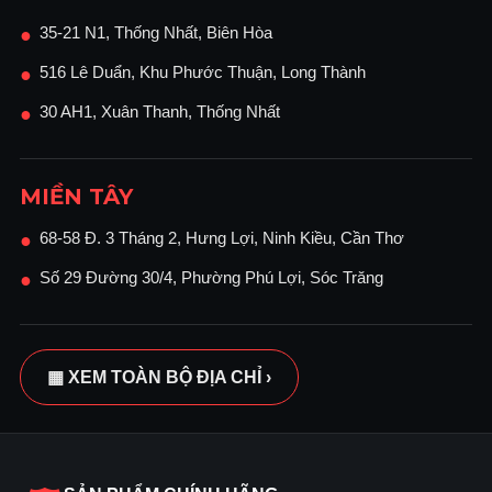
35-21 N1, Thống Nhất, Biên Hòa
●
516 Lê Duẩn, Khu Phước Thuận, Long Thành
●
30 AH1, Xuân Thanh, Thống Nhất
●
MIỀN TÂY
68-58 Đ. 3 Tháng 2, Hưng Lợi, Ninh Kiều, Cần Thơ
●
Số 29 Đường 30/4, Phường Phú Lợi, Sóc Trăng
●
▦ XEM TOÀN BỘ ĐỊA CHỈ ›