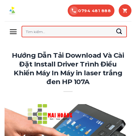
Bỏ
0794 481 888
qua
nội
dung
Tìm
kiếm:
Hướng Dẫn Tải Download Và Cài
Đặt Install Driver Trình Điều
Khiển Máy In Máy in laser trắng
đen HP 107A