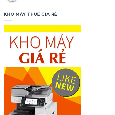
gốc
hiện
là:
tại
2.000.000₫.
là:
KHO MÁY THUÊ GIÁ RẺ
1.000.000₫.