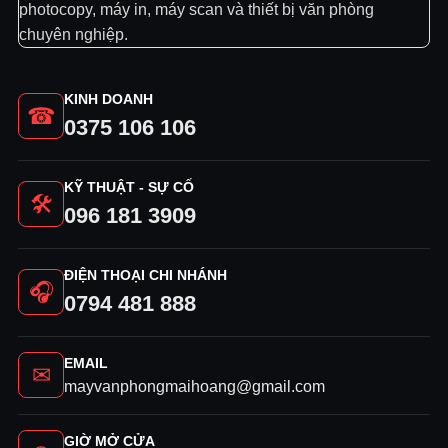
photocopy, máy in, máy scan và thiết bị văn phòng
chuyên nghiệp.
KINH DOANH
☎
0375 106 106
KỸ THUẬT - SỰ CỐ
🛠
096 181 3909
ĐIỆN THOẠI CHI NHÁNH
🎧
0794 481 888
EMAIL
✉
mayvanphongmaihoang@gmail.com
GIỜ MỞ CỬA