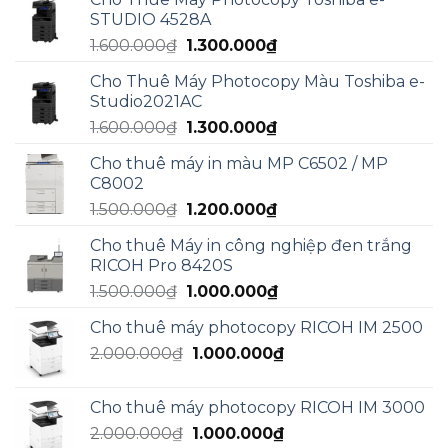
2.000.000₫.
là:
STUDIO 4528A
1.800.000₫.
Giá
Giá
1.600.000
₫
1.300.000
₫
gốc
hiện
Cho Thuê Máy Photocopy Màu Toshiba e-
là:
tại
Studio2021AC
1.600.000₫.
là:
Giá
Giá
1.600.000
₫
1.300.000
₫
1.300.000₫.
gốc
hiện
Cho thuê máy in màu MP C6502 / MP
là:
tại
C8002
1.600.000₫.
là:
Giá
Giá
1.500.000
₫
1.200.000
₫
1.300.000₫.
gốc
hiện
Cho thuê Máy in công nghiệp đen trắng
là:
tại
RICOH Pro 8420S
1.500.000₫.
là:
Giá
Giá
1.500.000
₫
1.000.000
₫
1.200.000₫.
gốc
hiện
Cho thuê máy photocopy RICOH IM 2500
là:
tại
Giá
Giá
2.000.000
₫
1.500.000₫.
1.000.000
₫
là:
gốc
hiện
1.000.000₫.
là:
tại
Cho thuê máy photocopy RICOH IM 3000
2.000.000₫.
là:
Giá
Giá
2.000.000
₫
1.000.000
₫
1.000.000₫.