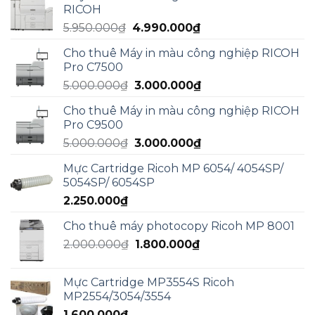
RICOH
15.000.000₫.
là:
Giá
Giá
5.950.000
₫
4.990.000
₫
13.000.000₫.
gốc
hiện
Cho thuê Máy in màu công nghiệp RICOH
là:
tại
Pro C7500
5.950.000₫.
là:
Giá
Giá
5.000.000
₫
3.000.000
₫
4.990.000₫.
gốc
hiện
Cho thuê Máy in màu công nghiệp RICOH
là:
tại
Pro C9500
5.000.000₫.
là:
Giá
Giá
5.000.000
₫
3.000.000
₫
3.000.000₫.
gốc
hiện
Mực Cartridge Ricoh MP 6054/ 4054SP/
là:
tại
5054SP/ 6054SP
5.000.000₫.
là:
2.250.000
₫
3.000.000₫.
Cho thuê máy photocopy Ricoh MP 8001
Giá
Giá
2.000.000
₫
1.800.000
₫
gốc
hiện
là:
tại
Mực Cartridge MP3554S Ricoh
2.000.000₫.
là:
MP2554/3054/3554
1.800.000₫.
1.600.000
₫