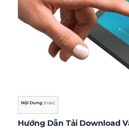
Nội Dung
[
hide
]
Hướng Dẫn Tải Download Và C