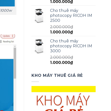
Giá
Giá
1.000.000
₫
gốc
hiện
Cho thuê máy
r 1000w
là:
tại
photocopy RICOH IM
1.500.000₫.
là:
2500
1.000.000₫.
2.000.000
₫
Giá
Giá
1.000.000
₫
gốc
hiện
Cho thuê máy
là:
tại
photocopy RICOH IM
2.000.000₫.
là:
3000
1.000.000₫.
2.000.000
₫
Giá
Giá
1.000.000
₫
gốc
hiện
là:
tại
KHO MÁY THUÊ GIÁ RẺ
2.000.000₫.
là:
1.000.000₫.