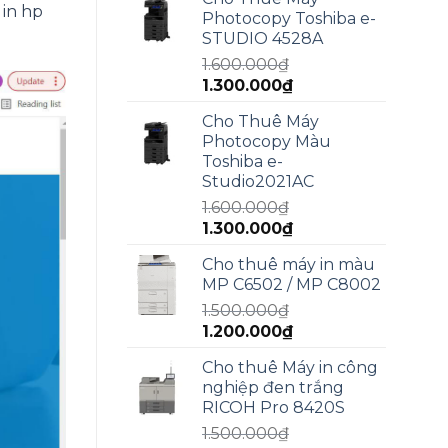
là:
tại
in hp
Photocopy Toshiba e-
2.000.000₫.
là:
STUDIO 4528A
1.800.000₫.
1.600.000
₫
Giá
Giá
1.300.000
₫
gốc
hiện
Cho Thuê Máy
là:
tại
Photocopy Màu
1.600.000₫.
là:
Toshiba e-
1.300.000₫.
Studio2021AC
1.600.000
₫
Giá
Giá
1.300.000
₫
gốc
hiện
Cho thuê máy in màu
là:
tại
MP C6502 / MP C8002
1.600.000₫.
là:
1.500.000
₫
1.300.000₫.
Giá
Giá
1.200.000
₫
gốc
hiện
Cho thuê Máy in công
là:
tại
nghiệp đen trắng
1.500.000₫.
là:
RICOH Pro 8420S
1.200.000₫.
1.500.000
₫