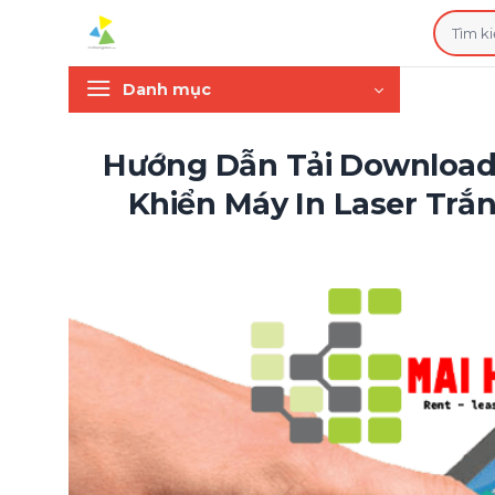
Bỏ
Tìm
qua
kiếm:
nội
Danh mục
dung
Hướng Dẫn Tải Download V
Khiển Máy In Laser Trắ