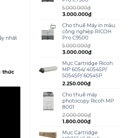
4.990.000₫.
5.000.000
₫
Giá
Giá
3.000.000
₫
gốc
hiện
Cho thuê Máy in màu
là:
tại
công nghiệp RICOH
5.000.000₫.
là:
Pro C9500
ây nhất
3.000.000₫.
5.000.000
₫
Giá
Giá
3.000.000
₫
gốc
hiện
Mực Cartridge Ricoh
là:
tại
MP 6054/ 4054SP/
5.000.000₫.
là:
 thức
5054SP/ 6054SP
3.000.000₫.
2.250.000
₫
Cho thuê máy
photocopy Ricoh MP
8001
2.000.000
₫
Giá
Giá
1.800.000
₫
gốc
hiện
Mực Cartridge
là:
tại