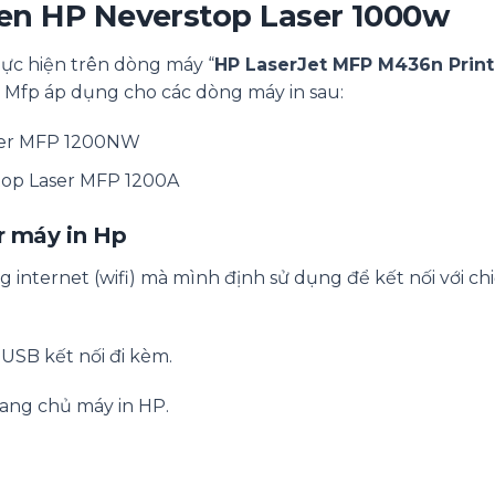
Đen HP Neverstop Laser 1000w
hực hiện trên dòng máy “
HP LaserJet MFP M436n Print
t Mfp áp dụng cho các dòng máy in sau:
aser MFP 1200NW
stop Laser MFP 1200A
r máy in Hp
g internet (wifi) mà mình định sử dụng để kết nối với ch
 USB kết nối đi kèm.
rang chủ máy in HP.