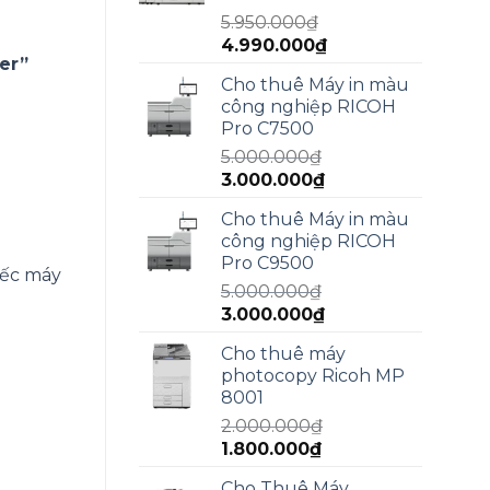
13.000.000₫.
5.950.000
₫
Giá
Giá
4.990.000
₫
er”
gốc
hiện
Cho thuê Máy in màu
là:
tại
công nghiệp RICOH
5.950.000₫.
là:
Pro C7500
4.990.000₫.
5.000.000
₫
Giá
Giá
3.000.000
₫
gốc
hiện
Cho thuê Máy in màu
là:
tại
công nghiệp RICOH
5.000.000₫.
là:
Pro C9500
3.000.000₫.
iếc máy
5.000.000
₫
Giá
Giá
3.000.000
₫
gốc
hiện
Cho thuê máy
là:
tại
photocopy Ricoh MP
5.000.000₫.
là:
8001
3.000.000₫.
2.000.000
₫
Giá
Giá
1.800.000
₫
gốc
hiện
Cho Thuê Máy