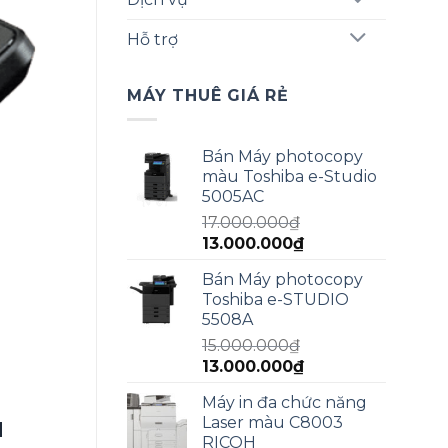
Hỗ trợ
MÁY THUÊ GIÁ RẺ
Bán Máy photocopy
màu Toshiba e-Studio
5005AC
17.000.000
₫
Giá
Giá
13.000.000
₫
gốc
hiện
Bán Máy photocopy
là:
tại
Toshiba e-STUDIO
17.000.000₫.
là:
5508A
13.000.000₫.
15.000.000
₫
Giá
Giá
13.000.000
₫
gốc
hiện
Máy in đa chức năng
là:
tại
u
Laser màu C8003
15.000.000₫.
là:
RICOH