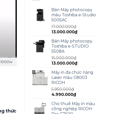
Bán Máy photocopy
màu Toshiba e-Studio
5005AC
17.000.000
₫
Giá
Giá
13.000.000
₫
gốc
hiện
Bán Máy photocopy
là:
tại
Toshiba e-STUDIO
17.000.000₫.
là:
5508A
13.000.000₫.
15.000.000
₫
r 1000w
Giá
Giá
13.000.000
₫
gốc
hiện
Máy in đa chức năng
là:
tại
Laser màu C8003
15.000.000₫.
là:
RICOH
13.000.000₫.
5.950.000
₫
Giá
Giá
4.990.000
₫
gốc
hiện
Cho thuê Máy in màu
là:
tại
công nghiệp RICOH
5.950.000₫.
là:
g thức
Pro C7500