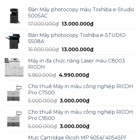
Bán Máy photocopy màu Toshiba e-Studio
5005AC
Giá
Giá
17.000.000
₫
13.000.000
₫
gốc
hiện
Bán Máy photocopy Toshiba e-STUDIO
là:
tại
5508A
17.000.000₫.
là:
Giá
Giá
15.000.000
₫
13.000.000
₫
13.000.000₫.
gốc
hiện
Máy in đa chức năng Laser màu C8003
là:
tại
RICOH
15.000.000₫.
là:
Giá
Giá
5.950.000
₫
4.990.000
₫
13.000.000₫.
gốc
hiện
Cho thuê Máy in màu công nghiệp RICOH
là:
tại
Pro C7500
5.950.000₫.
là:
Giá
Giá
5.000.000
₫
3.000.000
₫
4.990.000₫.
gốc
hiện
Cho thuê Máy in màu công nghiệp RICOH
là:
tại
Pro C9500
5.000.000₫.
là:
Giá
Giá
5.000.000
₫
3.000.000
₫
3.000.000₫.
gốc
hiện
Mực Cartridge Ricoh MP 6054/ 4054SP/
là:
tại