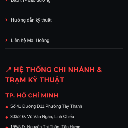
Bảo trì - bảo dưỡng
Hướng dẫn kỹ thuật
Liên hệ Mai Hoàng
📍 HỆ THỐNG CHI NHÁNH &
TRẠM KỸ THUẬT
TP. HỒ CHÍ MINH
Số 41 Đường D11,Phường Tây Thạnh
●
303/2 Đ. Võ Văn Ngân, Linh Chiểu
●
195/8 Đ. Nguyễn Thị Thập, Tân Hưng
●