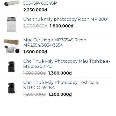
5054SP/ 6054SP
5.000.000₫.
là:
2.250.000
₫
3.000.000₫.
Cho thuê máy photocopy Ricoh MP 8001
Giá
Giá
2.000.000
₫
1.800.000
₫
gốc
hiện
là:
tại
Mực Cartridge MP3554S Ricoh
2.000.000₫.
là:
MP2554/3054/3554
1.800.000₫.
1.600.000
₫
Cho Thuê Máy Photocopy Màu Toshiba e-
Studio2021AC
Giá
Giá
1.600.000
₫
1.300.000
₫
gốc
hiện
Cho Thuê Máy Photocopy Toshiba e-
là:
tại
STUDIO 4528A
1.600.000₫.
là:
Giá
Giá
1.600.000
₫
1.300.000
₫
1.300.000₫.
gốc
hiện
là:
tại
1.600.000₫.
là:
1.300.000₫.