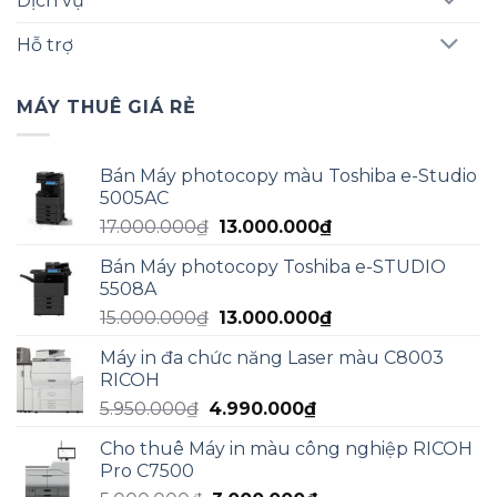
Dịch vụ
Hỗ trợ
MÁY THUÊ GIÁ RẺ
Bán Máy photocopy màu Toshiba e-Studio
5005AC
Giá
Giá
17.000.000
₫
13.000.000
₫
gốc
hiện
Bán Máy photocopy Toshiba e-STUDIO
là:
tại
5508A
17.000.000₫.
là:
Giá
Giá
15.000.000
₫
13.000.000
₫
13.000.000₫.
gốc
hiện
Máy in đa chức năng Laser màu C8003
là:
tại
RICOH
15.000.000₫.
là:
Giá
Giá
5.950.000
₫
4.990.000
₫
13.000.000₫.
gốc
hiện
Cho thuê Máy in màu công nghiệp RICOH
là:
tại
Pro C7500
5.950.000₫.
là: