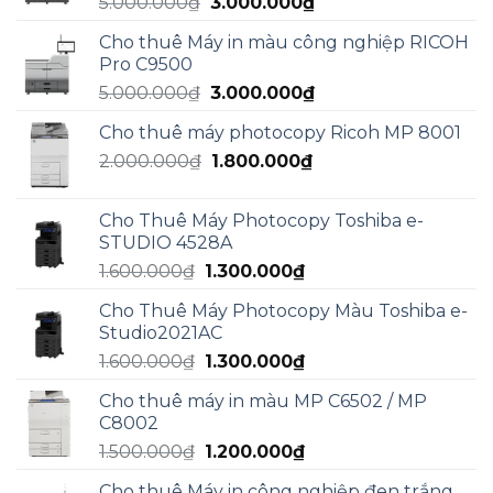
Giá
Giá
5.000.000
₫
3.000.000
₫
4.990.000₫.
gốc
hiện
Cho thuê Máy in màu công nghiệp RICOH
là:
tại
Pro C9500
5.000.000₫.
là:
Giá
Giá
5.000.000
₫
3.000.000
₫
3.000.000₫.
gốc
hiện
Cho thuê máy photocopy Ricoh MP 8001
là:
tại
Giá
Giá
2.000.000
₫
5.000.000₫.
1.800.000
₫
là:
gốc
hiện
3.000.000₫.
là:
tại
Cho Thuê Máy Photocopy Toshiba e-
2.000.000₫.
là:
STUDIO 4528A
1.800.000₫.
Giá
Giá
1.600.000
₫
1.300.000
₫
gốc
hiện
Cho Thuê Máy Photocopy Màu Toshiba e-
là:
tại
Studio2021AC
1.600.000₫.
là:
Giá
Giá
1.600.000
₫
1.300.000
₫
1.300.000₫.
gốc
hiện
Cho thuê máy in màu MP C6502 / MP
là:
tại
C8002
1.600.000₫.
là:
Giá
Giá
1.500.000
₫
1.200.000
₫
1.300.000₫.
gốc
hiện
Cho thuê Máy in công nghiệp đen trắng