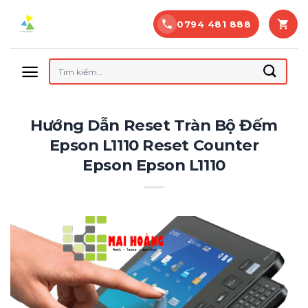
Bỏ
0794 481 888
qua
nội
dung
Tìm
kiếm:
Hướng Dẫn Reset Tràn Bộ Đếm
Epson L1110 Reset Counter
Epson Epson L1110