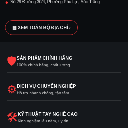
Số 29 Đường 30/4, Phường Phú Lợi, Sóc Trăng
●
▦ XEM TOÀN BỘ ĐỊA CHỈ ›
🛡
SẢN PHẨM CHÍNH HÃNG
100% chính hãng, chất lượng
⚙
DỊCH VỤ CHUYÊN NGHIỆP
Hỗ trợ nhanh chóng, tận tâm
🛠
KỸ THUẬT TAY NGHỀ CAO
Kinh nghiệm lâu năm, uy tín