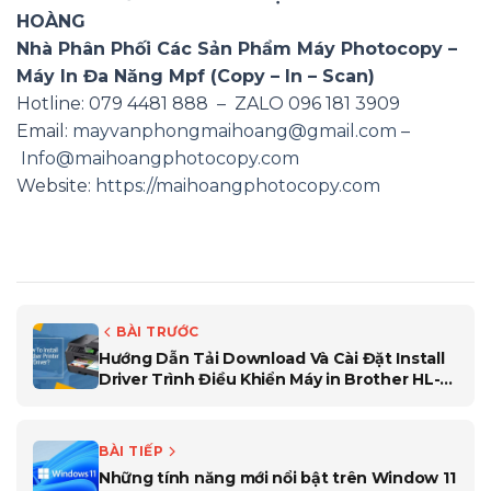
HOÀNG
Nhà Phân Phối Các Sản Phẩm Máy Photocopy –
Máy In Đa Năng Mpf (Copy – In – Scan)
Hotline: 079 4481 888 – ZALO 096 181 3909
Email:
mayvanphongmaihoang@gmail.com
–
Info@maihoangphotocopy.com
Website:
https://maihoangphotocopy.com
BÀI TRƯỚC
Hướng Dẫn Tải Download Và Cài Đặt Install
Driver Trình Điều Khiển Máy in Brother HL-
L6200DW
BÀI TIẾP
Những tính năng mới nổi bật trên Window 11