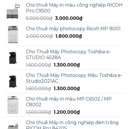
gốc
hiện
Cho thuê Máy in màu công nghiệp RICOH
là:
tại
Pro C9500
5.000.000₫.
là:
Giá
Giá
5.000.000
₫
3.000.000
₫
3.000.000₫.
gốc
hiện
Cho thuê máy photocopy Ricoh MP 8001
là:
tại
Giá
Giá
2.000.000
₫
5.000.000₫.
1.800.000
₫
là:
gốc
hiện
3.000.000₫.
là:
tại
Cho Thuê Máy Photocopy Toshiba e-
2.000.000₫.
là:
STUDIO 4528A
1.800.000₫.
Giá
Giá
1.600.000
₫
1.300.000
₫
gốc
hiện
Cho Thuê Máy Photocopy Màu Toshiba e-
là:
tại
Studio2021AC
1.600.000₫.
là:
Giá
Giá
1.600.000
₫
1.300.000
₫
1.300.000₫.
gốc
hiện
Cho thuê máy in màu MP C6502 / MP
là:
tại
C8002
1.600.000₫.
là:
Giá
Giá
1.500.000
₫
1.200.000
₫
1.300.000₫.
gốc
hiện
Cho thuê Máy in công nghiệp đen trắng
là:
tại
RICOH Pro 8420S