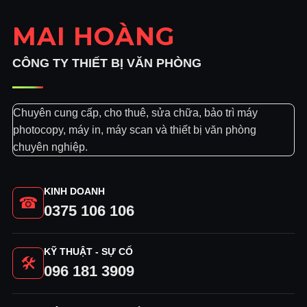
MAI HOÀNG
CÔNG TY THIẾT BỊ VĂN PHÒNG
Chuyên cung cấp, cho thuê, sửa chữa, bảo trì máy
photocopy, máy in, máy scan và thiết bị văn phòng
chuyên nghiệp.
KINH DOANH
☎
0375 106 106
KỸ THUẬT - SỰ CỐ
🛠
096 181 3909