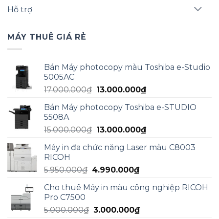
Hỗ trợ
MÁY THUÊ GIÁ RẺ
Bán Máy photocopy màu Toshiba e-Studio
5005AC
Giá
Giá
17.000.000
₫
13.000.000
₫
gốc
hiện
Bán Máy photocopy Toshiba e-STUDIO
là:
tại
5508A
17.000.000₫.
là:
Giá
Giá
15.000.000
₫
13.000.000
₫
13.000.000₫.
gốc
hiện
Máy in đa chức năng Laser màu C8003
là:
tại
RICOH
15.000.000₫.
là:
Giá
Giá
5.950.000
₫
4.990.000
₫
13.000.000₫.
gốc
hiện
Cho thuê Máy in màu công nghiệp RICOH
là:
tại
Pro C7500
5.950.000₫.
là:
Giá
Giá
5.000.000
₫
3.000.000
₫
4.990.000₫.