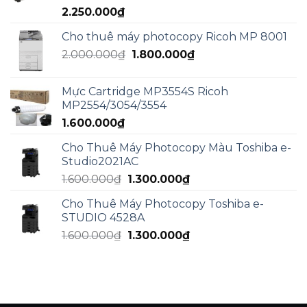
2.250.000
₫
3.000.000₫.
Cho thuê máy photocopy Ricoh MP 8001
Giá
Giá
2.000.000
₫
1.800.000
₫
gốc
hiện
là:
tại
Mực Cartridge MP3554S Ricoh
2.000.000₫.
là:
MP2554/3054/3554
1.800.000₫.
1.600.000
₫
Cho Thuê Máy Photocopy Màu Toshiba e-
Studio2021AC
Giá
Giá
1.600.000
₫
1.300.000
₫
gốc
hiện
Cho Thuê Máy Photocopy Toshiba e-
là:
tại
STUDIO 4528A
1.600.000₫.
là:
Giá
Giá
1.600.000
₫
1.300.000
₫
1.300.000₫.
gốc
hiện
là:
tại
1.600.000₫.
là:
1.300.000₫.