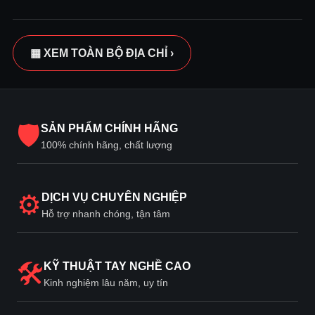
▦ XEM TOÀN BỘ ĐỊA CHỈ ›
🛡
SẢN PHẨM CHÍNH HÃNG
100% chính hãng, chất lượng
⚙
DỊCH VỤ CHUYÊN NGHIỆP
Hỗ trợ nhanh chóng, tận tâm
🛠
KỸ THUẬT TAY NGHỀ CAO
Kinh nghiệm lâu năm, uy tín