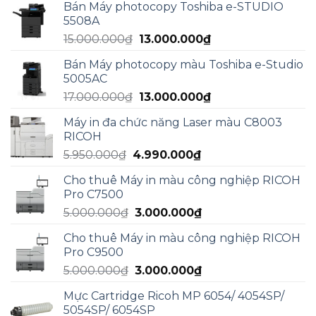
Bán Máy photocopy Toshiba e-STUDIO
5508A
Giá
Giá
15.000.000
₫
13.000.000
₫
gốc
hiện
Bán Máy photocopy màu Toshiba e-Studio
là:
tại
5005AC
15.000.000₫.
là:
Giá
Giá
17.000.000
₫
13.000.000
₫
13.000.000₫.
gốc
hiện
Máy in đa chức năng Laser màu C8003
là:
tại
RICOH
17.000.000₫.
là:
Giá
Giá
5.950.000
₫
4.990.000
₫
13.000.000₫.
gốc
hiện
Cho thuê Máy in màu công nghiệp RICOH
là:
tại
Pro C7500
5.950.000₫.
là:
Giá
Giá
5.000.000
₫
3.000.000
₫
4.990.000₫.
gốc
hiện
Cho thuê Máy in màu công nghiệp RICOH
là:
tại
Pro C9500
5.000.000₫.
là:
Giá
Giá
5.000.000
₫
3.000.000
₫
3.000.000₫.
gốc
hiện
Mực Cartridge Ricoh MP 6054/ 4054SP/
là:
tại
5054SP/ 6054SP
5.000.000₫.
là: