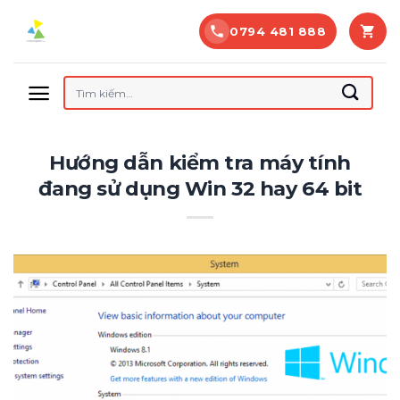
Bỏ
0794 481 888
qua
nội
dung
Tìm
kiếm:
Hướng dẫn kiểm tra máy tính
đang sử dụng Win 32 hay 64 bit