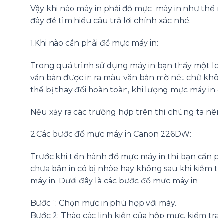
Vậy khi nào máy in phải đổ mực máy in như thế 
đây để tìm hiểu câu trả lời chính xác nhé.
1.Khi nào cần phải đổ mực máy in:
Trong quá trình sử dụng máy in bạn thấy một lo
văn bản được in ra màu văn bản mờ nét chữ khô
thể bị thay đổi hoàn toàn, khi lượng mực máy in
Nếu xảy ra các trường hợp trên thì chúng ta nê
2.Các bước đổ mực máy in Canon 226DW:
Trước khi tiến hành đổ mực máy in thì bạn cần p
chưa bản in có bị nhòe hay không sau khi kiểm 
máy in. Dưới đây là các bước đổ mực máy in
Bước 1: Chọn mực in phù hợp với máy.
Bước 2: Tháo các linh kiện của hộp mực, kiểm tra