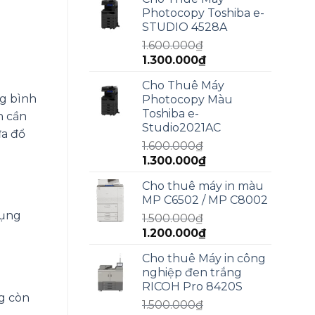
là:
tại
Photocopy Toshiba e-
2.000.000₫.
là:
STUDIO 4528A
1.800.000₫.
1.600.000
₫
Giá
Giá
1.300.000
₫
gốc
hiện
Cho Thuê Máy
là:
tại
ng bình
Photocopy Màu
1.600.000₫.
là:
Toshiba e-
n cần
1.300.000₫.
Studio2021AC
ữa đổ
1.600.000
₫
Giá
Giá
1.300.000
₫
gốc
hiện
Cho thuê máy in màu
là:
tại
MP C6502 / MP C8002
1.600.000₫.
là:
dụng
1.500.000
₫
1.300.000₫.
Giá
Giá
1.200.000
₫
gốc
hiện
Cho thuê Máy in công
là:
tại
nghiệp đen trắng
1.500.000₫.
là:
RICOH Pro 8420S
1.200.000₫.
g còn
1.500.000
₫