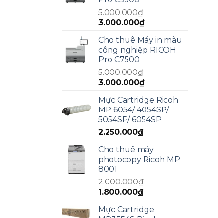
4.990.000₫.
5.000.000
₫
Giá
Giá
3.000.000
₫
gốc
hiện
Cho thuê Máy in màu
là:
tại
công nghiệp RICOH
5.000.000₫.
là:
Pro C7500
3.000.000₫.
5.000.000
₫
Giá
Giá
3.000.000
₫
gốc
hiện
Mực Cartridge Ricoh
là:
tại
MP 6054/ 4054SP/
5.000.000₫.
là:
5054SP/ 6054SP
3.000.000₫.
2.250.000
₫
Cho thuê máy
photocopy Ricoh MP
8001
2.000.000
₫
Giá
Giá
1.800.000
₫
gốc
hiện
Mực Cartridge
là:
tại