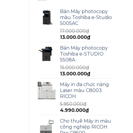
Bán Máy photocopy
màu Toshiba e-Studio
5005AC
17.000.000
₫
Giá
Giá
13.000.000
₫
gốc
hiện
Bán Máy photocopy
là:
tại
Toshiba e-STUDIO
17.000.000₫.
là:
5508A
13.000.000₫.
15.000.000
₫
Giá
Giá
13.000.000
₫
gốc
hiện
Máy in đa chức năng
là:
tại
Laser màu C8003
15.000.000₫.
là:
RICOH
13.000.000₫.
5.950.000
₫
Giá
Giá
4.990.000
₫
gốc
hiện
Cho thuê Máy in màu
là:
tại
công nghiệp RICOH
5.950.000₫.
là:
Pro C9500