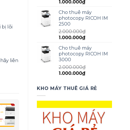
Giá
Giá
1.000.000
₫
gốc
hiện
Cho thuê máy
là:
tại
photocopy RICOH IM
1.500.000₫.
là:
2500
1.000.000₫.
bị lỗi
2.000.000
₫
Giá
Giá
1.000.000
₫
gốc
hiện
Cho thuê máy
là:
tại
photocopy RICOH IM
2.000.000₫.
là:
3000
hãy liên
1.000.000₫.
2.000.000
₫
Giá
Giá
1.000.000
₫
gốc
hiện
là:
tại
KHO MÁY THUÊ GIÁ RẺ
2.000.000₫.
là:
1.000.000₫.