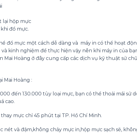
i
t lại hộp mực
 khi đổ mực.
 thể đổ mực một cách dễ dàng và máy in có thể hoạt độ
 và kinh nghiệm để thực hiện vậy nên khi máy in của bạ
n Mai Hoàng ở đây cung cấp các dịch vụ kỹ thuật sử ch
ại Mai Hoàng :
0.000 đến 130.000 tùy loại mực, bạn có thể thoải mái sử 
á cao.
n thay mực chỉ 45 phút tại TP. Hồ Chí Minh.
ắc nét và đậm,không chảy mực in,hộp mực sạch sẽ, khôn