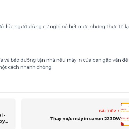
đôi lúc người dùng cứ nghỉ nó hết mực nhưng thực tế lại 
a và bảo dưỡng tận nhà nếu máy in của bạn gặp vấn đề 
 một cách nhanh chóng.
BÀI TIẾP
l -
Thay mực máy in canon 223DW
py