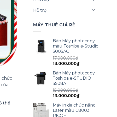
Hỗ trợ
MÁY THUÊ GIÁ RẺ
Bán Máy photocopy
màu Toshiba e-Studio
5005AC
17.000.000
₫
Giá
Giá
13.000.000
₫
gốc
hiện
Bán Máy photocopy
là:
tại
n chức
Toshiba e-STUDIO
17.000.000₫.
là:
5508A
n của
13.000.000₫.
15.000.000
₫
Giá
Giá
13.000.000
₫
gốc
hiện
ó thể
Máy in đa chức năng
là:
tại
Laser màu C8003
15.000.000₫.
là:
RICOH