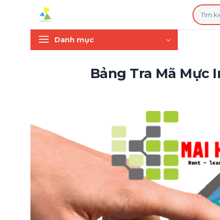
Bỏ
Tìm
qua
kiếm:
nội
Danh mục
dung
Bảng Tra Mã Mực 