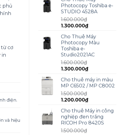
là:
tại
Photocopy Toshiba e-
ợc phủ
2.000.000₫.
là:
STUDIO 4528A
chính
1.800.000₫.
1.600.000
₫
Giá
Giá
1.300.000
₫
gốc
hiện
Cho Thuê Máy
là:
tại
Photocopy Màu
1.600.000₫.
là:
 từ cơ
Toshiba e-
1.300.000₫.
Studio2021AC
 in
1.600.000
₫
Giá
Giá
1.300.000
₫
gốc
hiện
Cho thuê máy in màu
là:
tại
MP C6502 / MP C8002
1.600.000₫.
là:
1.500.000
₫
1.300.000₫.
Giá
Giá
1.200.000
₫
nh điện.
gốc
hiện
Cho thuê Máy in công
là:
tại
nghiệp đen trắng
1.500.000₫.
là:
n và hiệu
RICOH Pro 8420S
1.200.000₫.
1.500.000
₫