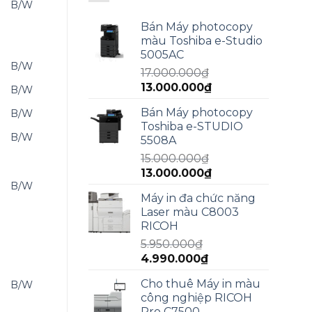
B/W
Bán Máy photocopy
màu Toshiba e-Studio
5005AC
B/W
17.000.000
₫
Giá
Giá
13.000.000
₫
B/W
gốc
hiện
Bán Máy photocopy
B/W
là:
tại
Toshiba e-STUDIO
17.000.000₫.
là:
B/W
5508A
13.000.000₫.
15.000.000
₫
Giá
Giá
13.000.000
₫
B/W
gốc
hiện
Máy in đa chức năng
là:
tại
Laser màu C8003
15.000.000₫.
là:
RICOH
13.000.000₫.
5.950.000
₫
Giá
Giá
4.990.000
₫
gốc
hiện
Cho thuê Máy in màu
B/W
là:
tại
công nghiệp RICOH
5.950.000₫.
là:
Pro C7500