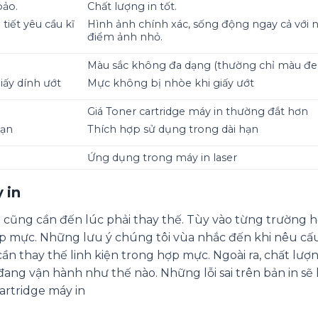
bảo.
Chất lượng in tốt.
tiết yêu cầu kĩ
Hình ảnh chính xác, sống động ngay cả với
điểm ảnh nhỏ.
Màu sắc không đa dạng (thường chỉ màu đe
iấy dính ướt
Mực không bị nhòe khi giấy ướt
Giá Toner cartridge máy in thường đắt hơn
hạn
Thích hợp sử dụng trong dài hạn
Ứng dụng trong máy in laser
 in
 cũng cần đến lúc phải thay thế. Tùy vào từng trường 
p mực. Những lưu ý chúng tôi vùa nhắc đến khi nêu cấ
ần thay thế linh kiện trong hợp mực. Ngoài ra, chất lượ
ang vận hành như thế nào. Những lỗi sai trên bản in sẽ 
cartridge máy in