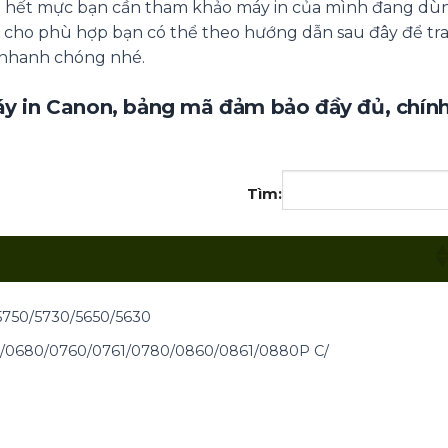
p hết mực bạn cần tham khảo máy in của mình đang dù
 cho phù hợp bạn có thể theo hướng dẫn sau đây để tra
nhanh chóng nhé.
áy in Canon, bảng mã đảm bảo đầy đủ, chín
Tìm:
5750/5730/5650/5630
1/0680/0760/0761/0780/0860/0861/0880P C/