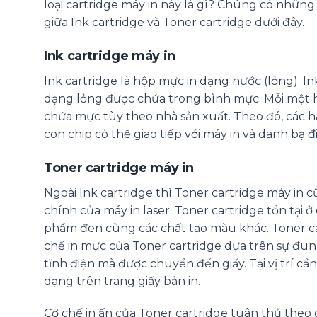
loại cartridge máy in này là gì? Chúng có những
giữa Ink cartridge và Toner cartridge dưới đây.
Ink cartridge máy in
Ink cartridge là hộp mực in dạng nước (lỏng). I
dạng lỏng được chứa trong bình mực. Mỗi một h
chứa mực tùy theo nhà sản xuất. Theo đó, các h
con chip có thể giao tiếp với máy in và danh bạ đ
Toner cartridge máy in
Ngoài Ink cartridge thì Toner cartridge máy in 
chính của máy in laser. Toner cartridge tồn tạ
phẩm đen cùng các chất tạo màu khác. Toner ca
chế in mực của Toner cartridge dựa trên sự đu
tĩnh điện mà được chuyển đến giấy. Tại vị trí cần
dạng trên trang giấy bản in.
Cơ chế in ấn của Toner cartridge tuân thủ theo q