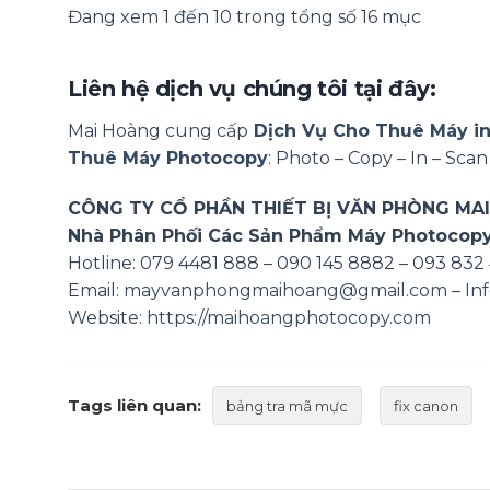
Đang xem 1 đến 10 trong tổng số 16 mục
Liên hệ dịch vụ chúng tôi tại đây:
Mai Hoàng cung cấp
Dịch Vụ Cho Thuê Máy i
Thuê Máy Photocopy
: Photo – Copy – In – Sca
CÔNG TY CỔ PHẦN THIẾT BỊ VĂN PHÒNG MA
Nhà Phân Phối Các Sản Phẩm Máy Photocopy –
Hotline: 079 4481 888 – 090 145 8882 – 093 832
Email:
mayvanphongmaihoang@gmail.com
–
In
Website:
https://maihoangphotocopy.com
Tags liên quan:
bảng tra mã mực
fix canon