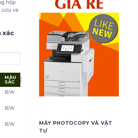
ng hộp
 cứu và
h xác
MÀU
SẮC
B/W
B/W
MÁY PHOTOCOPY VÀ VẬT
B/W
TƯ