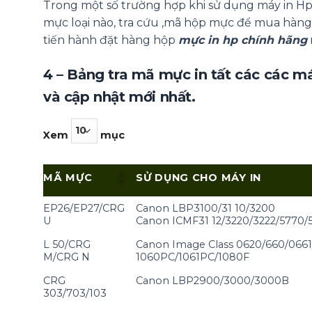
Trong một số trường hợp khi sử dụng máy in H
mực loại nào, tra cứu ,mã hộp mực để mua hàng
tiến hành đặt hàng hộp
mực in hp chính hãng
4 – Bảng tra mã mực in tất các các m
và cập nhật mới nhất.
Xem
mục
MÃ MỰC
SỬ DỤNG CHO MÁY IN
EP26/EP27/CRG
Canon LBP3100/31 10/3200
U
Canon ICMF31 12/3220/3222/5770/
L 50/CRG
Canon Image Class 0620/660/066
M/CRG N
1060PC/1061PC/1080F
CRG
Canon LBP2900/3000/3000B
303/703/103