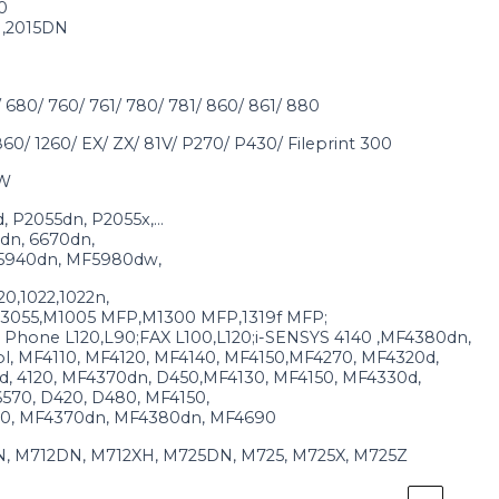
0
N,2015DN
680/ 760/ 761/ 780/ 781/ 860/ 861/ 880
0/ 1260/ EX/ ZX/ 81V/ P270/ P430/ Fileprint 300
5W
d, P2055dn, P2055x,…
dn, 6670dn,
5940dn, MF5980dw,
20,1022,1022n,
2,3055,M1005 MFP,M1300 MFP,1319f MFP;
Phone L120,L90;FAX L100,L120;i-SENSYS 4140 ,MF4380dn,
l, MF4110, MF4120, MF4140, MF4150,MF4270, MF4320d,
, 4120, MF4370dn, D450,MF4130, MF4150, MF4330d,
570, D420, D480, MF4150,
70, MF4370dn, MF4380dn, MF4690
2N, M712DN, M712XH, M725DN, M725, M725X, M725Z