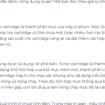
 đặc điểm, công dụng ra sao? Mời bạn đọc theo giõi sự k
nk cartridge là thành phần mực của máy in phun. Mực tồn
ộp Ink cartridge có thể chứa một hoặc nhiều hơn các b
ãng sản xuất Ink cartridge càng sẽ cài đặt thêm vào hộ
iện tử.
cũng được sử dụng rất phổ biến. Toner cartridge là thàn
i ở dạng khô hỗn hợp của bột mực mềm mịn, thành phần 
rtridge máy in cho màu sắc phong phú đa dạng trên bả
n nóng và nóng chảy. Theo đó, hỗn hợp mực thông qua 
 in trên giấy, con lăn đi qua làm nóng chảy mực để lại cá
uá trình in chụp tĩnh điện. Trong máy in laser , mẫu tín