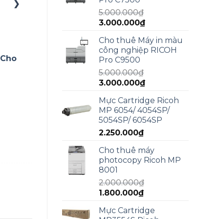
4.990.000₫.
❯
5.000.000
₫
Giá
Giá
3.000.000
₫
gốc
hiện
Cho thuê Máy in màu
là:
tại
công nghiệp RICOH
5.000.000₫.
là:
 Cho
Pro C9500
3.000.000₫.
5.000.000
₫
Giá
Giá
3.000.000
₫
gốc
hiện
Mực Cartridge Ricoh
là:
tại
MP 6054/ 4054SP/
5.000.000₫.
là:
5054SP/ 6054SP
3.000.000₫.
2.250.000
₫
Cho thuê máy
photocopy Ricoh MP
8001
2.000.000
₫
Giá
Giá
1.800.000
₫
gốc
hiện
Mực Cartridge
là:
tại