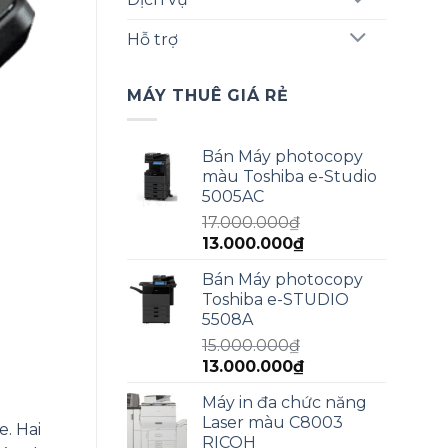
Hỗ trợ
MÁY THUÊ GIÁ RẺ
Bán Máy photocopy
màu Toshiba e-Studio
5005AC
17.000.000
₫
Giá
Giá
13.000.000
₫
gốc
hiện
Bán Máy photocopy
là:
tại
Toshiba e-STUDIO
17.000.000₫.
là:
5508A
13.000.000₫.
15.000.000
₫
Giá
Giá
13.000.000
₫
gốc
hiện
Máy in đa chức năng
là:
tại
Laser màu C8003
15.000.000₫.
là:
e. Hai
RICOH