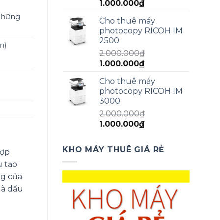
Giá
Giá
1.000.000
₫
gốc
hiện
 những
Cho thuê máy
là:
tại
photocopy RICOH IM
1.500.000₫.
là:
2500
1.000.000₫.
n)
2.000.000
₫
Giá
Giá
1.000.000
₫
gốc
hiện
Cho thuê máy
là:
tại
photocopy RICOH IM
2.000.000₫.
là:
3000
1.000.000₫.
2.000.000
₫
Giá
Giá
1.000.000
₫
gốc
hiện
là:
tại
KHO MÁY THUÊ GIÁ RẺ
hợp
2.000.000₫.
là:
u tạo
1.000.000₫.
ng của
là dấu