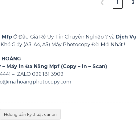
❮
1
2
n Mfp
Ở Đâu Giá Rẻ Uy Tín Chuyên Nghiệp ? và
Dịch Vụ
n Khổ Giấy (A3, A4, A5) Máy Photocopy Đời Mới Nhất !
I HOÀNG
 Máy In Đa Năng Mpf (Copy – In – Scan)
 4441 – ZALO 096 181 3909
fo@maihoangphotocopy.com
Hướng dẫn kỹ thuật canon