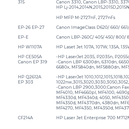
315
Canon 3310, Canon LBP-3310, 337
HP Lj-2014,2014N,2015,2015D,2015
HP MFP M-2727nF, 2727nFs
EP-26 EP-27
Canon ImageClass D620/ 660/ 661/ 
EP-E
Canon LBP-260C/ 405/ 450/ 800/ 86
HP W1107A
HP Laset Jet 107A, 107W, 135A, 13
HP CE505A
-HP LaserJet 2035, P2035n, P2055
Canon EP 319
-Canon LBP 6300dn, 6310dn, 6650
6680x, MF5840dn, MF5880dn, MF
HP Q2612A
-HP LaserJet 1010,1012,1015,1018,10
EP 303
1022nw,3015,3020,3030,3050,305
-Canon LBP 2900,3000;Canon Fax 
MF4010, MF4660pl, MF4100, 4690p
MF4330d, MF4340d, 4050, MF4350d
MF4350d, MF4370dn, 4380dn, MF6
MF4270, MF4350, MF4350d, MF43
CF214A
HP Laser Jet Enterprise 700 M71