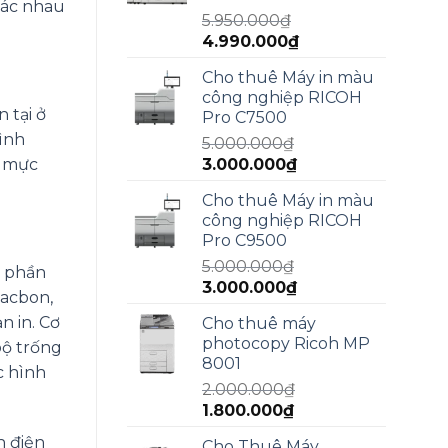
13.000.000₫.
hác nhau
5.950.000
₫
Giá
Giá
4.990.000
₫
gốc
hiện
Cho thuê Máy in màu
là:
tại
công nghiệp RICOH
5.950.000₫.
là:
 tại ở
Pro C7500
4.990.000₫.
ình
5.000.000
₫
Giá
Giá
p mực
3.000.000
₫
gốc
hiện
Cho thuê Máy in màu
là:
tại
công nghiệp RICOH
5.000.000₫.
là:
Pro C9500
3.000.000₫.
5.000.000
₫
h phần
Giá
Giá
3.000.000
₫
cacbon,
gốc
hiện
n in. Cơ
Cho thuê máy
là:
tại
photocopy Ricoh MP
bộ trống
5.000.000₫.
là:
8001
3.000.000₫.
c hình
2.000.000
₫
Giá
Giá
1.800.000
₫
gốc
hiện
h điện
Cho Thuê Máy