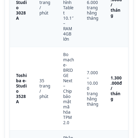
Studi
trang
hình
6.000
/
o
/
Table
trang
thán
3028
phút
t
hằng
g
A
10.1″
tháng
–
RAM
4GB
lớn
Bo
mạch
e-
BRID
7.000
Toshi
GE
–
1.300
ba e-
35
Next
10.00
.000đ
Studi
trang
–
0
/
o
/
Chip
trang
thán
3528
phút
bảo
hằng
g
A
mật
tháng
mã
hóa
TPM
2.0