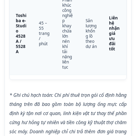
Phân
khúc
công
Toshi
nghiệ
Liên
ba e-
p
Sản
45 –
hệ
Studi
khay
lượng
55
nhận
o
chứa
khổn
trang
giá
4528
lớn
g lồ
/
ưu
A /
nén
theo
phút
đãi
5528
khí
dự án
tốt
A
tải
nặng
liên
tục
* Ghi chú hạch toán: Chi phí thuê trọn gói cố định hằng
tháng trên đã bao gồm toàn bộ lượng ống mực cấp
định kỳ tận nơi cơ quan, linh kiện vật tư thay thế phần
cứng hư hỏng tự nhiên và tiền công kỹ thuật thợ chăm
sóc máy. Doanh nghiệp chỉ chi trả thêm đơn giá trang