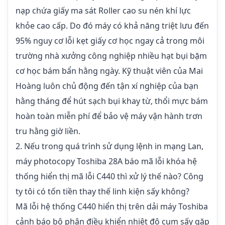
nạp chứa giấy ma sát Roller cao su nén khí lực
khỏe cao cấp. Do đó máy có khả năng triệt lưu đến
95% nguy cơ lỗi kẹt giấy cơ học ngay cả trong môi
trường nhà xưởng công nghiệp nhiều hạt bụi bặm
cơ học bám bẩn hằng ngày. Kỹ thuật viên của Mai
Hoàng luôn chủ động đến tận xí nghiệp của bạn
hằng tháng để hút sạch bụi khay từ, thổi mực bám
hoàn toàn miễn phí để bảo vệ máy vận hành trơn
tru hằng giờ liền.
2. Nếu trong quá trình sử dụng lệnh in mạng Lan,
máy photocopy Toshiba 28A báo mã lỗi khóa hệ
thống hiển thị mã lỗi C440 thì xử lý thế nào? Công
ty tôi có tốn tiền thay thế linh kiện sấy không?
Mã lỗi hệ thống
C440
hiển thị trên dải máy Toshiba
cảnh báo bộ phận điều khiển nhiệt độ cụm sấy gặp