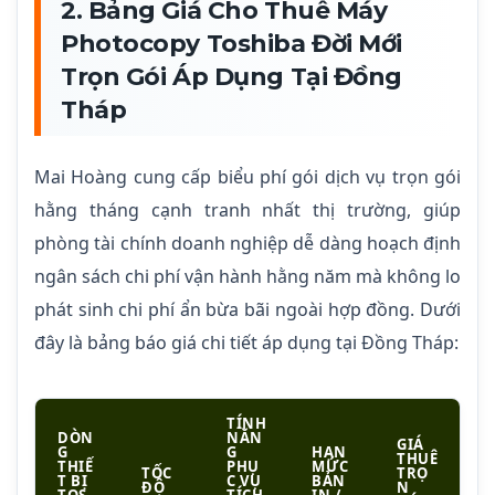
2. Bảng Giá Cho Thuê Máy
Photocopy Toshiba Đời Mới
Trọn Gói Áp Dụng Tại Đồng
Tháp
Mai Hoàng cung cấp biểu phí gói dịch vụ trọn gói
hằng tháng cạnh tranh nhất thị trường, giúp
phòng tài chính doanh nghiệp dễ dàng hoạch định
ngân sách chi phí vận hành hằng năm mà không lo
phát sinh chi phí ẩn bừa bãi ngoài hợp đồng. Dưới
đây là bảng báo giá chi tiết áp dụng tại Đồng Tháp:
TÍNH
DÒN
NĂN
GIÁ
G
G
HẠN
THUÊ
THIẾ
PHỤ
MỨC
TỐC
TRỌ
T BỊ
C VỤ
BẢN
ĐỘ
N