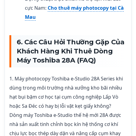
cực Nam:
Cho thuê máy photocopy tại Cà
Mau
6. Các Câu Hỏi Thường Gặp Của
Khách Hàng Khi Thuê Dòng
Máy Toshiba 28A (FAQ)
1. Máy photocopy Toshiba e-Studio 28A Series khi
dùng trong môi trường nhà xưởng kho bãi nhiều
hạt bụi bặm cơ học tại cụm công nghiệp Lấp Vò
hoặc Sa Đéc có hay bị lỗi vặt kẹt giấy không?
Dòng máy Toshiba e-Studio thế hệ mới 28A được
nhà sản xuất tinh chỉnh bọc kín hệ thống cơ khí
chịu lực bọc thép dày dặn và nâng cấp cụm khay