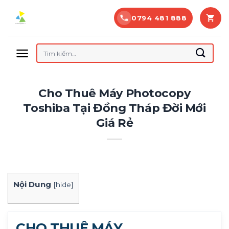
Bỏ
0794 481 888
qua
nội
dung
Tìm
kiếm:
Cho Thuê Máy Photocopy
Toshiba Tại Đồng Tháp Đời Mới
Giá Rẻ
Nội Dung
[
hide
]
CHO THUÊ MÁY