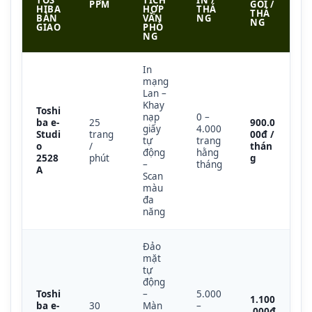
TOS
TÍCH
IN /
PPM
GÓI /
HIBA
HỢP
THÁ
THÁ
BÀN
VĂN
NG
NG
GIAO
PHÒ
NG
In
mạng
Lan –
Khay
Toshi
nạp
0 –
ba e-
25
900.0
giấy
4.000
Studi
trang
00đ /
tự
trang
o
/
thán
động
hằng
2528
phút
g
–
tháng
A
Scan
màu
đa
năng
Đảo
mặt
tự
động
Toshi
–
5.000
1.100
ba e-
30
Màn
–
.000đ