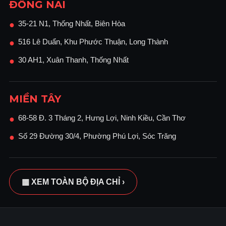
ĐỒNG NAI
35-21 N1, Thống Nhất, Biên Hòa
●
516 Lê Duẩn, Khu Phước Thuận, Long Thành
●
30 AH1, Xuân Thanh, Thống Nhất
●
MIỀN TÂY
68-58 Đ. 3 Tháng 2, Hưng Lợi, Ninh Kiều, Cần Thơ
●
Số 29 Đường 30/4, Phường Phú Lợi, Sóc Trăng
●
▦ XEM TOÀN BỘ ĐỊA CHỈ ›