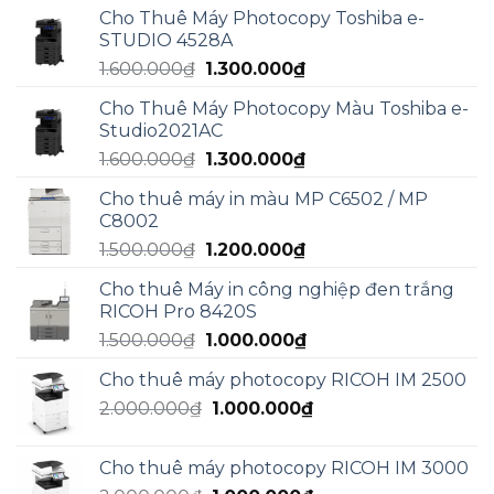
là:
tại
Cho Thuê Máy Photocopy Toshiba e-
2.000.000₫.
là:
STUDIO 4528A
1.800.000₫.
Giá
Giá
1.600.000
₫
1.300.000
₫
gốc
hiện
Cho Thuê Máy Photocopy Màu Toshiba e-
là:
tại
Studio2021AC
1.600.000₫.
là:
Giá
Giá
1.600.000
₫
1.300.000
₫
1.300.000₫.
gốc
hiện
Cho thuê máy in màu MP C6502 / MP
là:
tại
C8002
1.600.000₫.
là:
Giá
Giá
1.500.000
₫
1.200.000
₫
1.300.000₫.
gốc
hiện
Cho thuê Máy in công nghiệp đen trắng
là:
tại
RICOH Pro 8420S
1.500.000₫.
là:
Giá
Giá
1.500.000
₫
1.000.000
₫
1.200.000₫.
gốc
hiện
Cho thuê máy photocopy RICOH IM 2500
là:
tại
Giá
Giá
2.000.000
₫
1.500.000₫.
1.000.000
₫
là:
gốc
hiện
1.000.000₫.
là:
tại
Cho thuê máy photocopy RICOH IM 3000
2.000.000₫.
là: