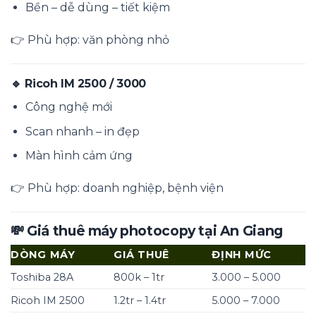
Bền – dễ dùng – tiết kiệm
👉 Phù hợp: văn phòng nhỏ
🔹 Ricoh IM 2500 / 3000
Công nghệ mới
Scan nhanh – in đẹp
Màn hình cảm ứng
👉 Phù hợp: doanh nghiệp, bệnh viện
💸 Giá thuê máy photocopy tại
An Giang
DÒNG MÁY
GIÁ THUÊ
ĐỊNH MỨC
Toshiba 28A
800k – 1tr
3.000 – 5.000
Ricoh IM 2500
1.2tr – 1.4tr
5.000 – 7.000