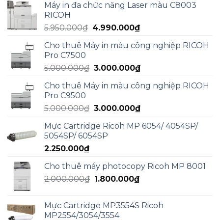
Máy in đa chức năng Laser màu C8003
là:
tại
RICOH
15.000.000₫.
là:
Giá
Giá
5.950.000
₫
4.990.000
₫
13.000.000₫.
gốc
hiện
Cho thuê Máy in màu công nghiệp RICOH
là:
tại
Pro C7500
5.950.000₫.
là:
Giá
Giá
5.000.000
₫
3.000.000
₫
4.990.000₫.
gốc
hiện
Cho thuê Máy in màu công nghiệp RICOH
là:
tại
Pro C9500
5.000.000₫.
là:
Giá
Giá
5.000.000
₫
3.000.000
₫
3.000.000₫.
gốc
hiện
Mực Cartridge Ricoh MP 6054/ 4054SP/
là:
tại
5054SP/ 6054SP
5.000.000₫.
là:
2.250.000
₫
3.000.000₫.
Cho thuê máy photocopy Ricoh MP 8001
Giá
Giá
2.000.000
₫
1.800.000
₫
gốc
hiện
là:
tại
Mực Cartridge MP3554S Ricoh
2.000.000₫.
là:
MP2554/3054/3554
1.800.000₫.