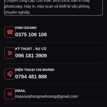
Chuyên cung cấp, cho thuê, sửa chữa, bảo trì máy
photocopy, máy in, máy scan và thiết bị văn phòng
chuyên nghiệp.
KINH DOANH
☎
0375 106 106
KỸ THUẬT - SỰ CỐ
🛠
096 181 3909
ĐIỆN THOẠI CHI NHÁNH
🎧
0794 481 888
EMAIL
✉
mayvanphongmaihoang@gmail.com