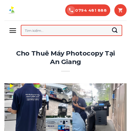
Bỏ
0794 481 888
qua
nội
dung
Tìm
kiếm:
Cho Thuê Máy Photocopy Tại
An Giang