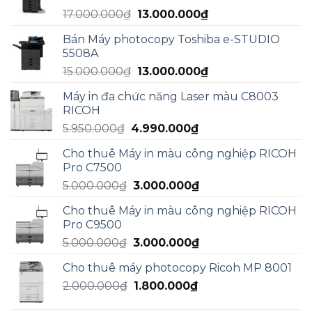
Giá
Giá
17.000.000
₫
13.000.000
₫
gốc
hiện
Bán Máy photocopy Toshiba e-STUDIO
là:
tại
5508A
17.000.000₫.
là:
Giá
Giá
15.000.000
₫
13.000.000
₫
13.000.000₫.
gốc
hiện
Máy in đa chức năng Laser màu C8003
là:
tại
RICOH
15.000.000₫.
là:
Giá
Giá
5.950.000
₫
4.990.000
₫
13.000.000₫.
gốc
hiện
Cho thuê Máy in màu công nghiệp RICOH
là:
tại
Pro C7500
5.950.000₫.
là:
Giá
Giá
5.000.000
₫
3.000.000
₫
4.990.000₫.
gốc
hiện
Cho thuê Máy in màu công nghiệp RICOH
là:
tại
Pro C9500
5.000.000₫.
là:
Giá
Giá
5.000.000
₫
3.000.000
₫
3.000.000₫.
gốc
hiện
Cho thuê máy photocopy Ricoh MP 8001
là:
tại
Giá
Giá
2.000.000
₫
5.000.000₫.
1.800.000
₫
là:
gốc
hiện
3.000.000₫.