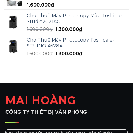
1.600.000
₫
Cho Thuê Máy Photocopy Màu Toshiba e-
Studio2021AC
Giá
Giá
1.600.000
₫
1.300.000
₫
gốc
hiện
Cho Thuê Máy Photocopy Toshiba e-
là:
tại
STUDIO 4528A
1.600.000₫.
là:
Giá
Giá
1.600.000
₫
1.300.000
₫
1.300.000₫.
gốc
hiện
là:
tại
1.600.000₫.
là:
1.300.000₫.
MAI HOÀNG
CÔNG TY THIẾT BỊ VĂN PHÒNG