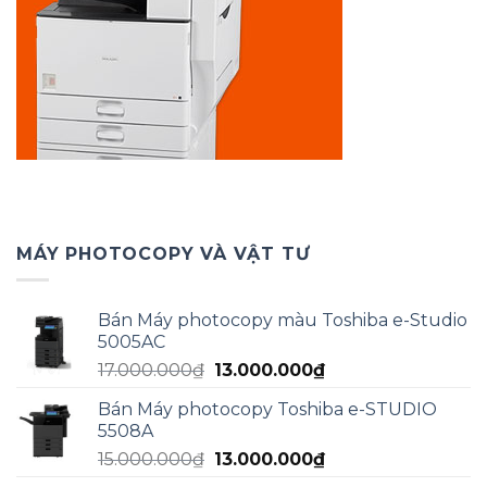
MÁY PHOTOCOPY VÀ VẬT TƯ
Bán Máy photocopy màu Toshiba e-Studio
5005AC
Giá
Giá
17.000.000
₫
13.000.000
₫
gốc
hiện
Bán Máy photocopy Toshiba e-STUDIO
là:
tại
5508A
17.000.000₫.
là:
Giá
Giá
15.000.000
₫
13.000.000
₫
13.000.000₫.
gốc
hiện