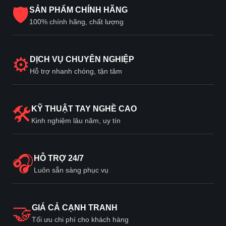
🛡
SẢN PHẨM CHÍNH HÃNG
100% chính hãng, chất lượng
⚙
DỊCH VỤ CHUYÊN NGHIỆP
Hỗ trợ nhanh chóng, tận tâm
🛠
KỸ THUẬT TAY NGHỀ CAO
Kinh nghiệm lâu năm, uy tín
🎧
HỖ TRỢ 24/7
Luôn sẵn sàng phục vụ
🤝
GIÁ CẢ CẠNH TRANH
Tối ưu chi phí cho khách hàng