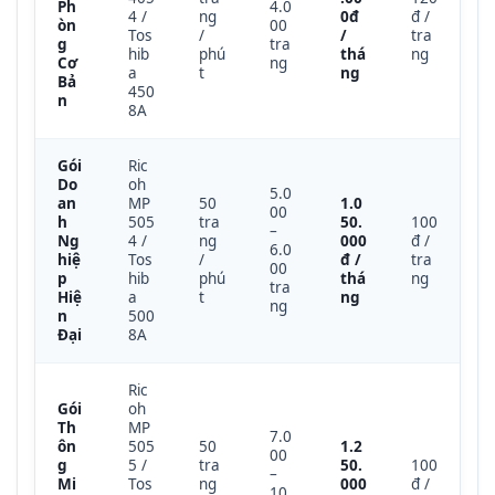
Ph
4.0
4 /
ng
0đ
đ /
òn
00
Tos
/
/
tra
g
tra
hib
phú
thá
ng
Cơ
ng
a
t
ng
Bả
450
n
8A
Gói
Ric
Do
oh
5.0
an
MP
50
1.0
00
h
505
tra
50.
100
–
Ng
4 /
ng
000
đ /
6.0
hiệ
Tos
/
đ /
tra
00
p
hib
phú
thá
ng
tra
Hiệ
a
t
ng
ng
n
500
Đại
8A
Ric
Gói
oh
Th
MP
7.0
ôn
505
50
1.2
00
g
5 /
tra
50.
100
–
Mi
Tos
ng
000
đ /
10.