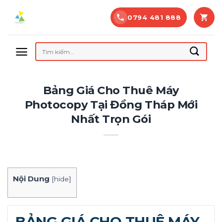
Bỏ
0794 481 888
qua
nội
dung
Tìm
kiếm:
Bảng Giá Cho Thuê Máy
Photocopy Tại Đồng Tháp Mới
Nhất Trọn Gói
Nội Dung
[
hide
]
BẢNG GIÁ CHO THUÊ MÁY