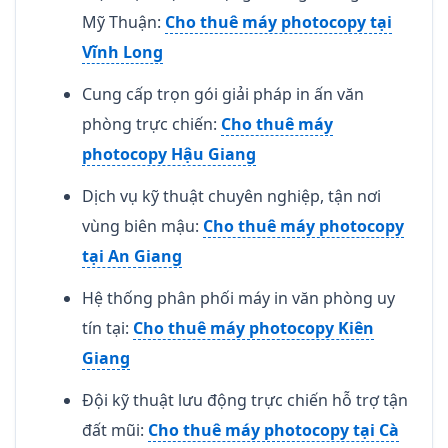
Mỹ Thuận:
Cho thuê máy photocopy tại
Vĩnh Long
Cung cấp trọn gói giải pháp in ấn văn
phòng trực chiến:
Cho thuê máy
photocopy Hậu Giang
Dịch vụ kỹ thuật chuyên nghiệp, tận nơi
vùng biên mậu:
Cho thuê máy photocopy
tại An Giang
Hệ thống phân phối máy in văn phòng uy
tín tại:
Cho thuê máy photocopy Kiên
Giang
Đội kỹ thuật lưu động trực chiến hỗ trợ tận
đất mũi:
Cho thuê máy photocopy tại Cà