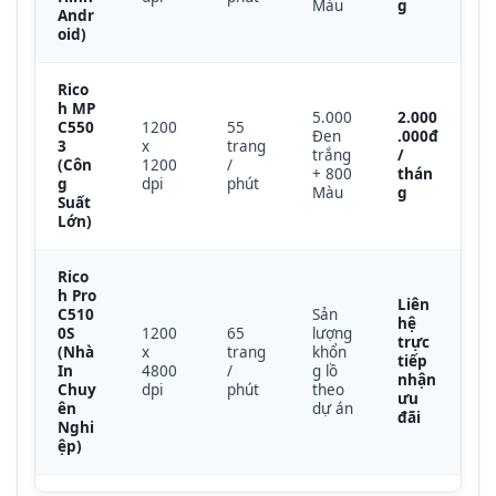
Màu
g
Andr
oid)
Rico
h MP
5.000
2.000
C550
1200
55
Đen
.000đ
3
x
trang
trắng
/
(Côn
1200
/
+ 800
thán
g
dpi
phút
Màu
g
Suất
Lớn)
Rico
h Pro
Liên
C510
Sản
hệ
0S
1200
65
lượng
trực
(Nhà
x
trang
khổn
tiếp
In
4800
/
g lồ
nhận
Chuy
dpi
phút
theo
ưu
ên
dự án
đãi
Nghi
ệp)