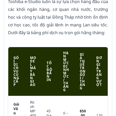
Toshiba e-Studio luôn là sự lựa chọn hàng đầu của
các khối ngân hàng, cơ quan nhà nước, trường
học và công ty luật tại Đồng Tháp nhờ tính ổn định
cơ học cao, tốc độ giải lệnh in mạng Lan siêu tốc.
Dưới đây là bảng phí dịch vụ trọn gói hằng tháng:
HẠ
GI
N
GÓ
MO
Á
ĐƠ
M
I
DE
TH
N
TỐ
ỨC
DỊ
L
UÊ
GI
C
ĐỊ
CH
MÁ
TR
Á
ĐỘ
NH
VỤ
Y
ỌN
TR
BẢ
M
CU
BÀ
GÓ
AN
N
ỨC
NG
N
I /
G
IN
/
CẤ
GI
TH
VƯ
TH
P
AO
ÁN
ỢT
ÁN
G
G
Ric
Gói
oh
Vă
MP
45
850
n
0 –
405
tra
.00
120