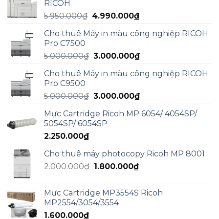
RICOH
15.000.000₫.
là:
Giá
Giá
5.950.000
₫
4.990.000
₫
13.000.000₫.
gốc
hiện
Cho thuê Máy in màu công nghiệp RICOH
là:
tại
Pro C7500
5.950.000₫.
là:
Giá
Giá
5.000.000
₫
3.000.000
₫
4.990.000₫.
gốc
hiện
Cho thuê Máy in màu công nghiệp RICOH
là:
tại
Pro C9500
5.000.000₫.
là:
Giá
Giá
5.000.000
₫
3.000.000
₫
3.000.000₫.
gốc
hiện
Mực Cartridge Ricoh MP 6054/ 4054SP/
là:
tại
5054SP/ 6054SP
5.000.000₫.
là:
2.250.000
₫
3.000.000₫.
Cho thuê máy photocopy Ricoh MP 8001
Giá
Giá
2.000.000
₫
1.800.000
₫
gốc
hiện
là:
tại
Mực Cartridge MP3554S Ricoh
2.000.000₫.
là:
MP2554/3054/3554
1.800.000₫.
1.600.000
₫