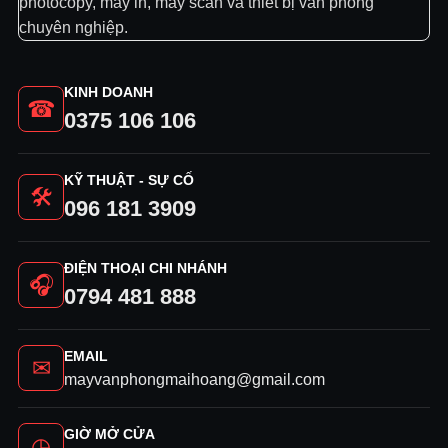
photocopy, máy in, máy scan và thiết bị văn phòng
chuyên nghiệp.
KINH DOANH
☎
0375 106 106
KỸ THUẬT - SỰ CỐ
🛠
096 181 3909
ĐIỆN THOẠI CHI NHÁNH
🎧
0794 481 888
EMAIL
✉
mayvanphongmaihoang@gmail.com
GIỜ MỞ CỬA
◷