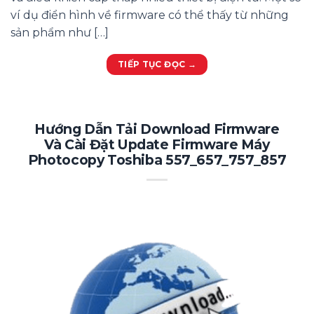
ví dụ điển hình về firmware có thể thấy từ những
sản phẩm như […]
TIẾP TỤC ĐỌC
→
Hướng Dẫn Tải Download Firmware
Và Cài Đặt Update Firmware Máy
Photocopy Toshiba 557_657_757_857