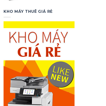
là:
tại
2.000.000₫.
là:
KHO MÁY THUÊ GIÁ RẺ
1.000.000₫.