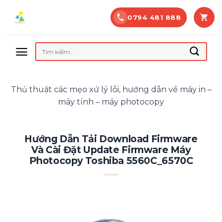
Bỏ
0794 481 888
qua
nội
dung
Tìm
kiếm:
Thủ thuật các mẹo xử lý lỗi, hướng dẫn về máy in –
máy tính – máy photocopy
Hướng Dẫn Tải Download Firmware
Và Cài Đặt Update Firmware Máy
Photocopy Toshiba 5560C_6570C