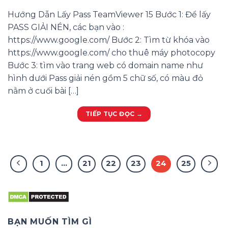
Hướng Dẫn Lấy Pass TeamViewer 15 Bước 1: Để lấy
PASS GIẢI NÉN, các bạn vào :
https://www.google.com/ Bước 2: Tìm từ khóa vào
https://www.google.com/ cho thuê máy photocopy
Bước 3: tìm vào trang web có domain name như
hình dưới Pass giải nén gồm 5 chữ số, có màu đỏ
nằm ở cuối bài […]
TIẾP TỤC ĐỌC
→
1
…
21
22
23
24
25
BẠN MUỐN TÌM GÌ