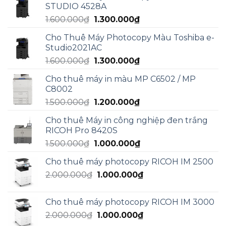
2.000.000₫.
là:
STUDIO 4528A
1.800.000₫.
Giá
Giá
1.600.000
₫
1.300.000
₫
gốc
hiện
Cho Thuê Máy Photocopy Màu Toshiba e-
là:
tại
Studio2021AC
1.600.000₫.
là:
Giá
Giá
1.600.000
₫
1.300.000
₫
1.300.000₫.
gốc
hiện
Cho thuê máy in màu MP C6502 / MP
là:
tại
C8002
1.600.000₫.
là:
Giá
Giá
1.500.000
₫
1.200.000
₫
1.300.000₫.
gốc
hiện
Cho thuê Máy in công nghiệp đen trắng
là:
tại
RICOH Pro 8420S
1.500.000₫.
là:
Giá
Giá
1.500.000
₫
1.000.000
₫
1.200.000₫.
gốc
hiện
Cho thuê máy photocopy RICOH IM 2500
là:
tại
Giá
Giá
2.000.000
₫
1.500.000₫.
1.000.000
₫
là:
gốc
hiện
1.000.000₫.
là:
tại
Cho thuê máy photocopy RICOH IM 3000
2.000.000₫.
là:
Giá
Giá
2.000.000
₫
1.000.000
₫
1.000.000₫.
gốc
hiện