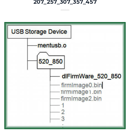
207_257_307_357_457