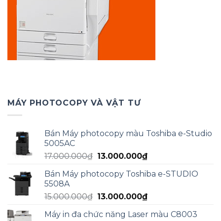
MÁY PHOTOCOPY VÀ VẬT TƯ
Bán Máy photocopy màu Toshiba e-Studio
5005AC
Giá
Giá
17.000.000
₫
13.000.000
₫
gốc
hiện
Bán Máy photocopy Toshiba e-STUDIO
là:
tại
5508A
17.000.000₫.
là:
Giá
Giá
15.000.000
₫
13.000.000
₫
13.000.000₫.
gốc
hiện
Máy in đa chức năng Laser màu C8003
là:
tại