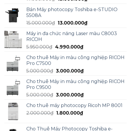
gốc
hiện
Bán Máy photocopy Toshiba e-STUDIO
là:
tại
5508A
17.000.000₫.
là:
Giá
Giá
15.000.000
₫
13.000.000
₫
13.000.000₫.
gốc
hiện
Máy in đa chức năng Laser màu C8003
là:
tại
RICOH
15.000.000₫.
là:
Giá
Giá
5.950.000
₫
4.990.000
₫
13.000.000₫.
gốc
hiện
Cho thuê Máy in màu công nghiệp RICOH
là:
tại
Pro C7500
5.950.000₫.
là:
Giá
Giá
5.000.000
₫
3.000.000
₫
4.990.000₫.
gốc
hiện
Cho thuê Máy in màu công nghiệp RICOH
là:
tại
Pro C9500
5.000.000₫.
là:
Giá
Giá
5.000.000
₫
3.000.000
₫
3.000.000₫.
gốc
hiện
Cho thuê máy photocopy Ricoh MP 8001
là:
tại
Giá
Giá
2.000.000
₫
5.000.000₫.
1.800.000
₫
là:
gốc
hiện
3.000.000₫.
là:
tại
Cho Thuê Máy Photocopy Toshiba e-