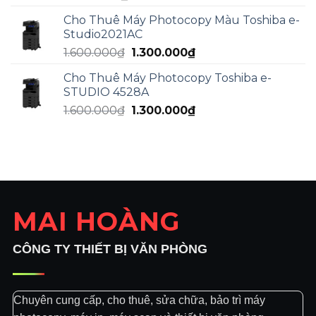
Cho Thuê Máy Photocopy Màu Toshiba e-
Studio2021AC
Giá
Giá
1.600.000
₫
1.300.000
₫
gốc
hiện
Cho Thuê Máy Photocopy Toshiba e-
là:
tại
STUDIO 4528A
1.600.000₫.
là:
Giá
Giá
1.600.000
₫
1.300.000
₫
1.300.000₫.
gốc
hiện
là:
tại
1.600.000₫.
là:
1.300.000₫.
MAI HOÀNG
CÔNG TY THIẾT BỊ VĂN PHÒNG
Chuyên cung cấp, cho thuê, sửa chữa, bảo trì máy