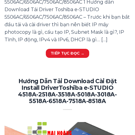
5506AC/6506AC/7506AC/8506AC 1 Hướng dẫn
Download Tải Driver Toshiba e-STUDIO
5506AC/6506AC/7506AC/8506AC – Trước khi bạn bắt
đầu tải và cài driver thì bạn nên biết IP máy
photocopy là gì, cấu tạo IP, Subnet Mask là gì?, IP
Tĩnh, IP động, IPv4 và IPv6, DHCP là gì… […]
TIẾP TỤC ĐỌC
→
Hướng Dẫn Tải Download Cài Đặt
Install DriverToshiba e-STUDIO
4518A-2518A-3518A-5018A-3018A-
5518A-6518A-7518A-8518A