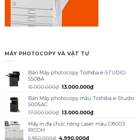
MÁY PHOTOCOPY VÀ VẬT TƯ
Bán Máy photocopy Toshiba e-STUDIO
5508A
Giá
Giá
15.000.000
₫
13.000.000
₫
gốc
hiện
Bán Máy photocopy màu Toshiba e-Studio
là:
tại
5005AC
15.000.000₫.
là:
Giá
Giá
17.000.000
₫
13.000.000
₫
13.000.000₫.
gốc
hiện
Máy in đa chức năng Laser màu C8003
là:
tại
RICOH
17.000.000₫.
là:
Giá
Giá
5.950.000
₫
4.990.000
₫
13.000.000₫.