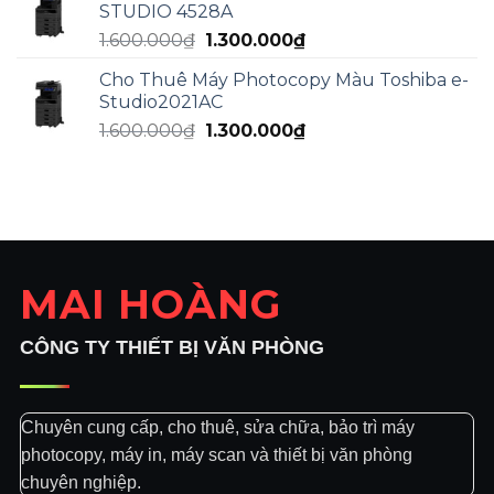
STUDIO 4528A
Giá
Giá
1.600.000
₫
1.300.000
₫
gốc
hiện
Cho Thuê Máy Photocopy Màu Toshiba e-
là:
tại
Studio2021AC
1.600.000₫.
là:
Giá
Giá
1.600.000
₫
1.300.000
₫
1.300.000₫.
gốc
hiện
là:
tại
1.600.000₫.
là:
1.300.000₫.
MAI HOÀNG
CÔNG TY THIẾT BỊ VĂN PHÒNG
Chuyên cung cấp, cho thuê, sửa chữa, bảo trì máy
photocopy, máy in, máy scan và thiết bị văn phòng
chuyên nghiệp.