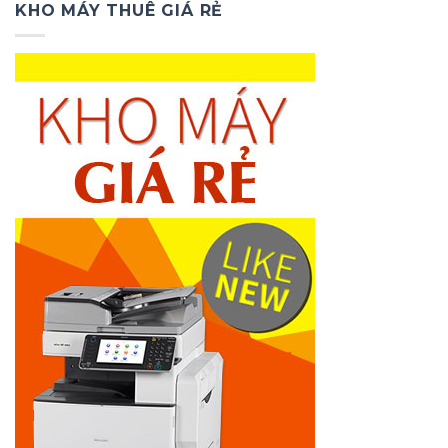
2.000.000₫.
là:
KHO MÁY THUÊ GIÁ RẺ
1.000.000₫.