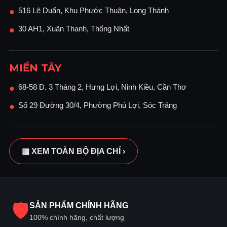
516 Lê Duẩn, Khu Phước Thuận, Long Thành
●
30 AH1, Xuân Thanh, Thống Nhất
●
MIỀN TÂY
68-58 Đ. 3 Tháng 2, Hưng Lợi, Ninh Kiều, Cần Thơ
●
Số 29 Đường 30/4, Phường Phú Lợi, Sóc Trăng
●
▦ XEM TOÀN BỘ ĐỊA CHỈ ›
🛡
SẢN PHẨM CHÍNH HÃNG
100% chính hãng, chất lượng