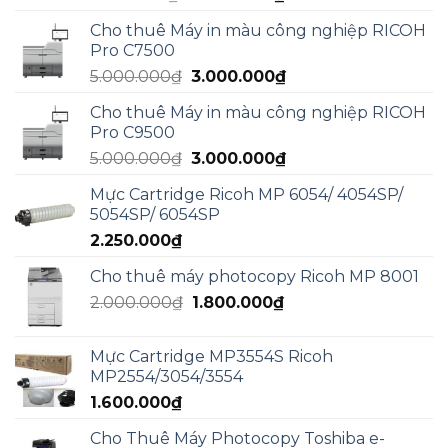
gốc
hiện
Cho thuê Máy in màu công nghiệp RICOH
là:
tại
Pro C7500
5.950.000₫.
là:
Giá
Giá
5.000.000
₫
3.000.000
₫
4.990.000₫.
gốc
hiện
Cho thuê Máy in màu công nghiệp RICOH
là:
tại
Pro C9500
5.000.000₫.
là:
Giá
Giá
5.000.000
₫
3.000.000
₫
3.000.000₫.
gốc
hiện
Mực Cartridge Ricoh MP 6054/ 4054SP/
là:
tại
5054SP/ 6054SP
5.000.000₫.
là:
2.250.000
₫
3.000.000₫.
Cho thuê máy photocopy Ricoh MP 8001
Giá
Giá
2.000.000
₫
1.800.000
₫
gốc
hiện
là:
tại
Mực Cartridge MP3554S Ricoh
2.000.000₫.
là:
MP2554/3054/3554
1.800.000₫.
1.600.000
₫
Cho Thuê Máy Photocopy Toshiba e-