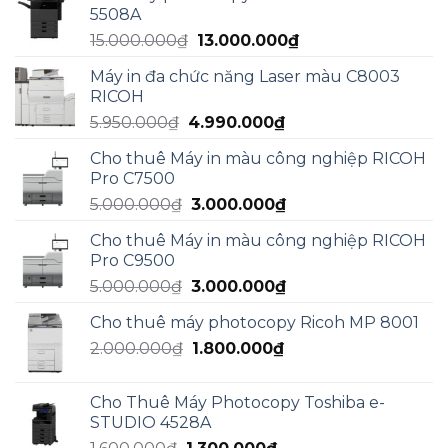
5508A
17.000.000₫.
là:
Giá
Giá
15.000.000
₫
13.000.000
₫
13.000.000₫.
gốc
hiện
Máy in đa chức năng Laser màu C8003
là:
tại
RICOH
15.000.000₫.
là:
Giá
Giá
5.950.000
₫
4.990.000
₫
13.000.000₫.
gốc
hiện
Cho thuê Máy in màu công nghiệp RICOH
là:
tại
Pro C7500
5.950.000₫.
là:
Giá
Giá
5.000.000
₫
3.000.000
₫
4.990.000₫.
gốc
hiện
Cho thuê Máy in màu công nghiệp RICOH
là:
tại
Pro C9500
5.000.000₫.
là:
Giá
Giá
5.000.000
₫
3.000.000
₫
3.000.000₫.
gốc
hiện
Cho thuê máy photocopy Ricoh MP 8001
là:
tại
Giá
Giá
2.000.000
₫
5.000.000₫.
1.800.000
₫
là:
gốc
hiện
3.000.000₫.
là:
tại
Cho Thuê Máy Photocopy Toshiba e-
2.000.000₫.
là:
STUDIO 4528A
1.800.000₫.
Giá
Giá