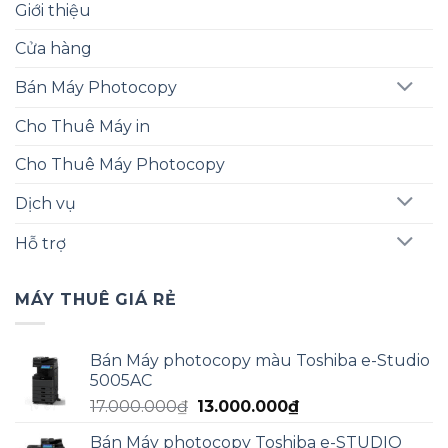
Giới thiệu
Cửa hàng
Bán Máy Photocopy
Cho Thuê Máy in
Cho Thuê Máy Photocopy
Dịch vụ
Hỗ trợ
MÁY THUÊ GIÁ RẺ
Bán Máy photocopy màu Toshiba e-Studio
5005AC
Giá
Giá
17.000.000
₫
13.000.000
₫
gốc
hiện
Bán Máy photocopy Toshiba e-STUDIO
là:
tại