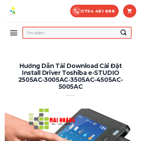
Bỏ
0794 481 888
qua
nội
dung
Tìm
kiếm:
Hướng Dẫn Tải Download Cài Đặt
Install Driver Toshiba e-STUDIO
2505AC-3005AC-3505AC-4505AC-
5005AC