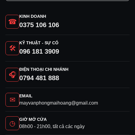
KINH DOANH
☎
0375 106 106
KỸ THUẬT - SỰ CỐ
🛠
096 181 3909
ĐIỆN THOẠI CHI NHÁNH
🎧
0794 481 888
EMAIL
✉
mayvanphongmaihoang@gmail.com
GIỜ MỞ CỬA
◷
08h00 - 21h00, tất cả các ngày