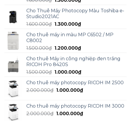
1.600.000
₫
1.300.000
₫
gốc
hiện
Cho Thuê Máy Photocopy Màu Toshiba e-
là:
tại
Studio2021AC
1.600.000₫.
là:
Giá
Giá
1.600.000
₫
1.300.000
₫
1.300.000₫.
gốc
hiện
Cho thuê máy in màu MP C6502 / MP
là:
tại
C8002
1.600.000₫.
là:
Giá
Giá
1.500.000
₫
1.200.000
₫
1.300.000₫.
gốc
hiện
Cho thuê Máy in công nghiệp đen trắng
là:
tại
RICOH Pro 8420S
1.500.000₫.
là:
Giá
Giá
1.500.000
₫
1.000.000
₫
1.200.000₫.
gốc
hiện
Cho thuê máy photocopy RICOH IM 2500
là:
tại
Giá
Giá
2.000.000
₫
1.500.000₫.
1.000.000
₫
là:
gốc
hiện
1.000.000₫.
là:
tại
Cho thuê máy photocopy RICOH IM 3000
2.000.000₫.
là:
Giá
Giá
2.000.000
₫
1.000.000
₫
1.000.000₫.
gốc
hiện
là:
tại