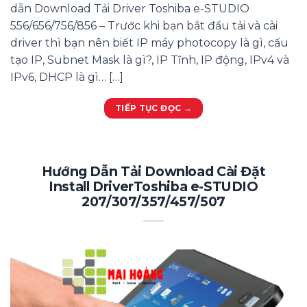
dẫn Download Tải Driver Toshiba e-STUDIO
556/656/756/856 – Trước khi bạn bắt đầu tải và cài
driver thì bạn nên biết IP máy photocopy là gì, cấu
tạo IP, Subnet Mask là gì?, IP Tĩnh, IP động, IPv4 và
IPv6, DHCP là gì… […]
TIẾP TỤC ĐỌC
→
Hướng Dẫn Tải Download Cài Đặt
Install DriverToshiba e-STUDIO
207/307/357/457/507