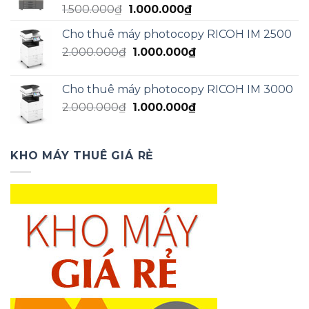
Giá
Giá
1.500.000
₫
1.000.000
₫
1.200.000₫.
gốc
hiện
Cho thuê máy photocopy RICOH IM 2500
là:
tại
Giá
Giá
2.000.000
₫
1.500.000₫.
1.000.000
₫
là:
gốc
hiện
1.000.000₫.
là:
tại
Cho thuê máy photocopy RICOH IM 3000
2.000.000₫.
là:
Giá
Giá
2.000.000
₫
1.000.000
₫
1.000.000₫.
gốc
hiện
là:
tại
2.000.000₫.
là:
KHO MÁY THUÊ GIÁ RẺ
1.000.000₫.