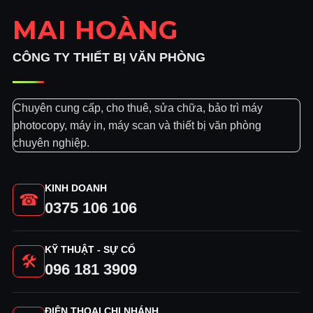
MAI HOÀNG
CÔNG TY THIẾT BỊ VĂN PHÒNG
Chuyên cung cấp, cho thuê, sửa chữa, bảo trì máy
photocopy, máy in, máy scan và thiết bị văn phòng
chuyên nghiệp.
KINH DOANH
☎
0375 106 106
KỸ THUẬT - SỰ CỐ
🛠
096 181 3909
ĐIỆN THOẠI CHI NHÁNH