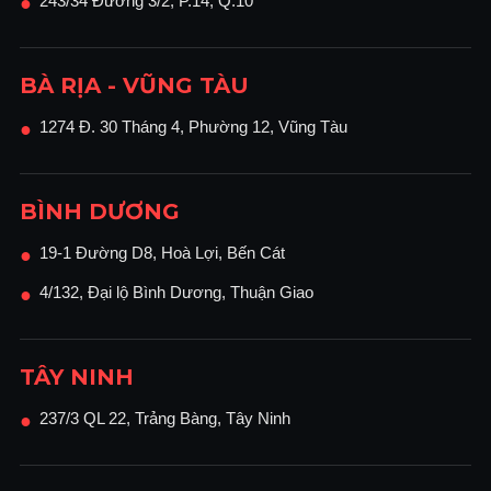
243/34 Đường 3/2, P.14, Q.10
●
BÀ RỊA - VŨNG TÀU
1274 Đ. 30 Tháng 4, Phường 12, Vũng Tàu
●
BÌNH DƯƠNG
19-1 Đường D8, Hoà Lợi, Bến Cát
●
4/132, Đại lộ Bình Dương, Thuận Giao
●
TÂY NINH
237/3 QL 22, Trảng Bàng, Tây Ninh
●