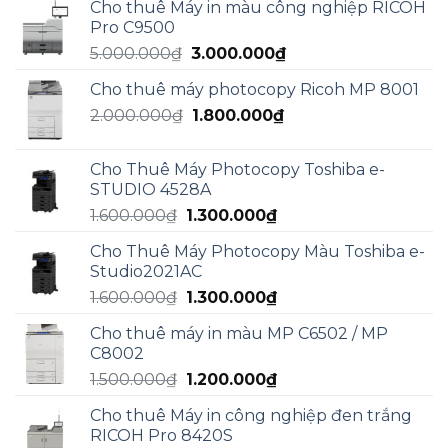
Cho thuê Máy in màu công nghiệp RICOH
là:
tại
Pro C9500
5.000.000₫.
là:
Giá
Giá
5.000.000
₫
3.000.000
₫
3.000.000₫.
gốc
hiện
Cho thuê máy photocopy Ricoh MP 8001
là:
tại
Giá
Giá
2.000.000
₫
5.000.000₫.
1.800.000
₫
là:
gốc
hiện
3.000.000₫.
là:
tại
Cho Thuê Máy Photocopy Toshiba e-
2.000.000₫.
là:
STUDIO 4528A
1.800.000₫.
Giá
Giá
1.600.000
₫
1.300.000
₫
gốc
hiện
Cho Thuê Máy Photocopy Màu Toshiba e-
là:
tại
Studio2021AC
1.600.000₫.
là:
Giá
Giá
1.600.000
₫
1.300.000
₫
1.300.000₫.
gốc
hiện
Cho thuê máy in màu MP C6502 / MP
là:
tại
C8002
1.600.000₫.
là:
Giá
Giá
1.500.000
₫
1.200.000
₫
1.300.000₫.
gốc
hiện
Cho thuê Máy in công nghiệp đen trắng
là:
tại
RICOH Pro 8420S
1.500.000₫.
là: