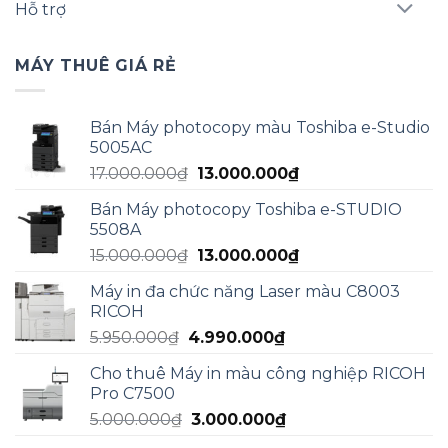
Hỗ trợ
MÁY THUÊ GIÁ RẺ
Bán Máy photocopy màu Toshiba e-Studio
5005AC
Giá
Giá
17.000.000
₫
13.000.000
₫
gốc
hiện
Bán Máy photocopy Toshiba e-STUDIO
là:
tại
5508A
17.000.000₫.
là:
Giá
Giá
15.000.000
₫
13.000.000
₫
13.000.000₫.
gốc
hiện
Máy in đa chức năng Laser màu C8003
là:
tại
RICOH
15.000.000₫.
là:
Giá
Giá
5.950.000
₫
4.990.000
₫
13.000.000₫.
gốc
hiện
Cho thuê Máy in màu công nghiệp RICOH
là:
tại
Pro C7500
5.950.000₫.
là:
Giá
Giá
5.000.000
₫
3.000.000
₫
4.990.000₫.
gốc
hiện