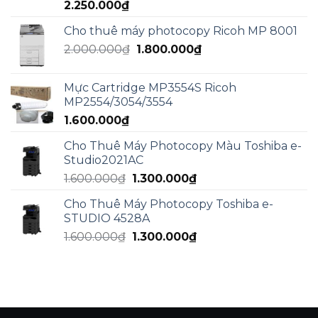
2.250.000
₫
3.000.000₫.
Cho thuê máy photocopy Ricoh MP 8001
Giá
Giá
2.000.000
₫
1.800.000
₫
gốc
hiện
là:
tại
Mực Cartridge MP3554S Ricoh
2.000.000₫.
là:
MP2554/3054/3554
1.800.000₫.
1.600.000
₫
Cho Thuê Máy Photocopy Màu Toshiba e-
Studio2021AC
Giá
Giá
1.600.000
₫
1.300.000
₫
gốc
hiện
Cho Thuê Máy Photocopy Toshiba e-
là:
tại
STUDIO 4528A
1.600.000₫.
là:
Giá
Giá
1.600.000
₫
1.300.000
₫
1.300.000₫.
gốc
hiện
là:
tại
1.600.000₫.
là:
1.300.000₫.