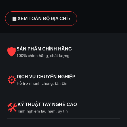
▦ XEM TOÀN BỘ ĐỊA CHỈ ›
🛡
SẢN PHẨM CHÍNH HÃNG
100% chính hãng, chất lượng
⚙
DỊCH VỤ CHUYÊN NGHIỆP
Hỗ trợ nhanh chóng, tận tâm
🛠
KỸ THUẬT TAY NGHỀ CAO
Kinh nghiệm lâu năm, uy tín