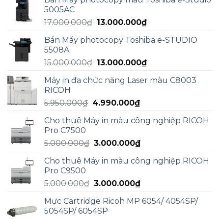
5005AC
Giá
Giá
17.000.000
₫
13.000.000
₫
gốc
hiện
Bán Máy photocopy Toshiba e-STUDIO
là:
tại
5508A
17.000.000₫.
là:
Giá
Giá
15.000.000
₫
13.000.000
₫
13.000.000₫.
gốc
hiện
Máy in đa chức năng Laser màu C8003
là:
tại
RICOH
15.000.000₫.
là:
Giá
Giá
5.950.000
₫
4.990.000
₫
13.000.000₫.
gốc
hiện
Cho thuê Máy in màu công nghiệp RICOH
là:
tại
Pro C7500
5.950.000₫.
là:
Giá
Giá
5.000.000
₫
3.000.000
₫
4.990.000₫.
gốc
hiện
Cho thuê Máy in màu công nghiệp RICOH
là:
tại
Pro C9500
5.000.000₫.
là:
Giá
Giá
5.000.000
₫
3.000.000
₫
3.000.000₫.
gốc
hiện
Mực Cartridge Ricoh MP 6054/ 4054SP/
là:
tại
5054SP/ 6054SP
5.000.000₫.
là: