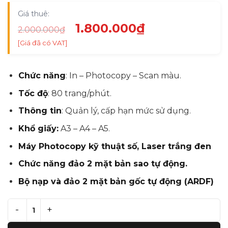
Giá thuê:
Giá
Giá
1.800.000
₫
2.000.000
₫
gốc
hiện
[Giá đã có VAT]
là:
tại
2.000.000₫.
là:
Chức năng
:
In – Photocopy – Scan màu.
1.800.000₫.
Tốc độ
:
80 trang/phút.
Thông tin
:
Quản lý, cấp hạn mức sử dụng.
Khổ giấy:
A3 – A4 – A5.
Máy Photocopy kỹ thuật số, Laser trắng đen
Chức năng đảo 2 mặt bản sao tự động.
Bộ nạp và đảo 2 mặt bản gốc tự động (ARDF)
Cho thuê máy photocopy Ricoh MP 8001 số lượng