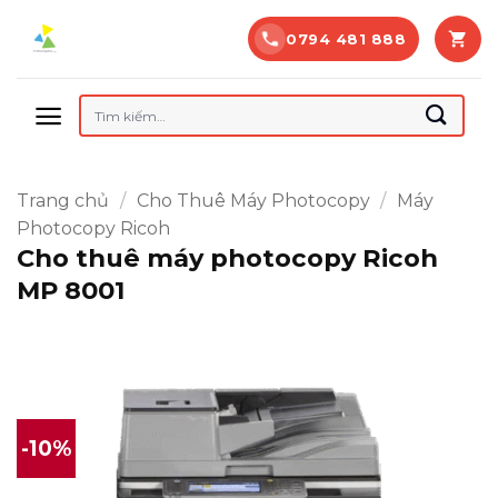
Bỏ
0794 481 888
qua
nội
dung
Tìm
kiếm:
Trang chủ
/
Cho Thuê Máy Photocopy
/
Máy
Photocopy Ricoh
Cho thuê máy photocopy Ricoh
MP 8001
-10%