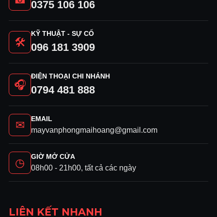
0375 106 106
KỸ THUẬT - SỰ CỐ
🛠
096 181 3909
ĐIỆN THOẠI CHI NHÁNH
🎧
0794 481 888
EMAIL
✉
mayvanphongmaihoang@gmail.com
GIỜ MỞ CỬA
◷
08h00 - 21h00, tất cả các ngày
LIÊN KẾT NHANH