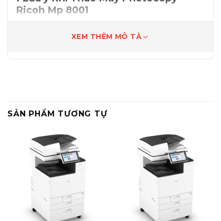
Ricoh Mp 8001
Copy quá định mức: 120 đồng/ bản
XEM THÊM MÔ TẢ
Phí đặt cọc 30% giá trị của máy cho thuê,
hoàn trả ngay khi kết thúc hợp đồng
Đảm bảo chất lượng bản chụp, quý khách
chỉ tốn thêm chi phí cho giấy photocopy
(Không phải mất chi phí bảo trì, sử chữa,
mực, vật tư… )
SẢN PHẨM TƯƠNG TỰ
Giao hàng, lắp đặt, hướng dẫn sử dụng tận
nơi và chuyển giao kỹ thuật hoàn toàn
miễn phí.
Bảng giá trên chưa bao gồm 10% V.A.T
2
Thuê Máy Photocopy Ricoh Mp
8001
Công suất lớn phù hợp công năng sử