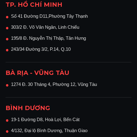
TP. HỒ CHÍ MINH
Số 41 Đường D11,Phường Tây Thạnh
●
303/2 Đ. Võ Văn Ngân, Linh Chiểu
●
195/8 Đ. Nguyễn Thị Thập, Tân Hưng
●
243/34 Đường 3/2, P.14, Q.10
●
BÀ RỊA - VŨNG TÀU
1274 Đ. 30 Tháng 4, Phường 12, Vũng Tàu
●
BÌNH DƯƠNG
19-1 Đường D8, Hoà Lợi, Bến Cát
●
4/132, Đại lộ Bình Dương, Thuận Giao
●