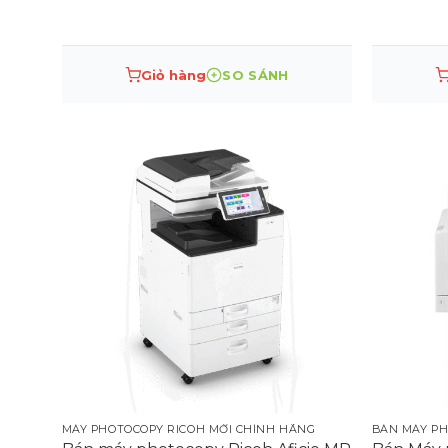
Chính hãng
Ứng dụng Ricoh để truy cập ngay vào video 
thuật viên ở xa có thể kiểm soát thiết bị của 
có thể kiểm tra hoặc thay đổi cài đặt và cập n
Giỏ hàng
SO SÁNH
công cụ hỗ trợ từ xa thuận tiện khác.
MÁY PHOTOCOPY RICOH MỚI CHÍNH HÃNG
BÁN MÁY PH