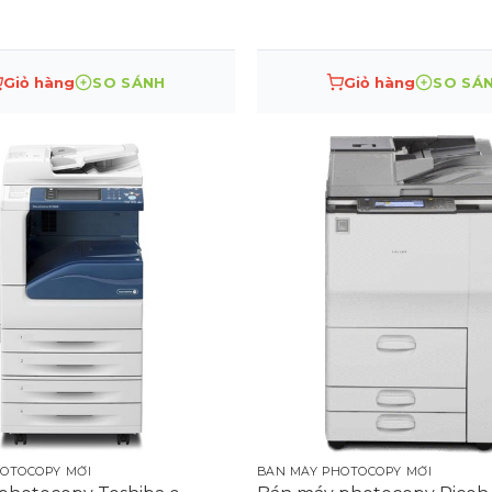
Hướng dẫn. Với RemoteConnect Support, các kỹ
bạn để khắc phục sự cố phức tạp hơn. Quản trị viên
hật chương trình cơ sở trong giây lát bằng các
Giỏ hàng
SO SÁNH
Giỏ hàng
SO SÁ
OTOCOPY MỚI
BÁN MÁY PHOTOCOPY MỚI