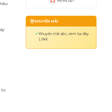
Hỗ trợ 24/7
 màu
KHUYẾN MÃI
hay
Khuyến mãi abc, xem tại đây
LINK
 to