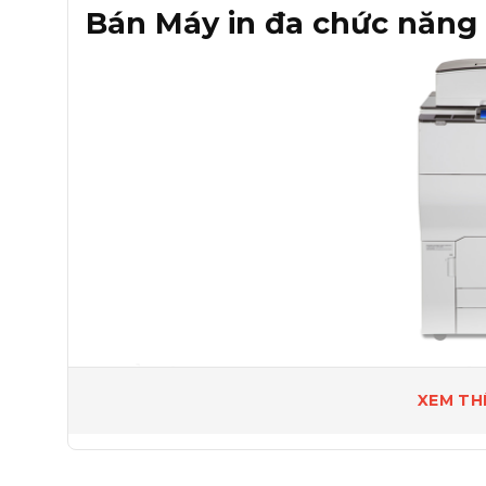
Bán Máy in đa chức năng
Thể hiện tính chuyên nghi
XEM TH
Sản xuất nhiều công việc hơn trong nhà với t
bộ hoàn thiện tài liệu tự động, mỗi tùy chọn 
gấp, chèn bìa và hơn thế nữa.