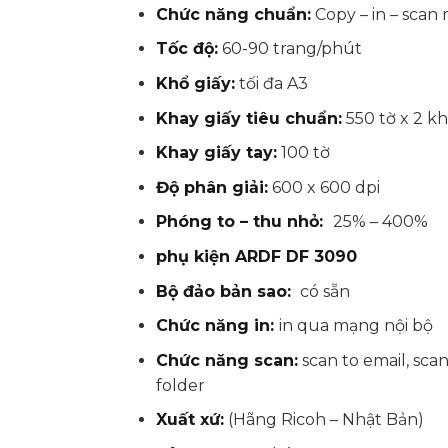
Chức năng chuẩn:
Copy – in – scan
Tốc độ:
60-90 trang/phút
Khổ giấy:
tối đa A3
Khay giấy tiêu chuẩn:
550 tờ x 2 k
Khay giấy tay:
100 tờ
Độ phân giải:
600 x 600 dpi
Phóng to – thu nhỏ:
25% – 400%
phụ kiện ARDF DF 3090
Bộ đảo bản sao:
có sẵn
Chức năng in:
in qua mạng nội bộ
Chức năng scan:
scan to email, scan
folder
Xuất xứ:
(Hãng Ricoh – Nhật Bản)