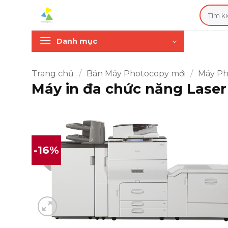
Bỏ
Tìm
qua
kiếm:
nội
Danh mục
dung
Trang chủ
/
Bán Máy Photocopy mới
/
Máy Ph
Máy in đa chức năng Lase
-16%