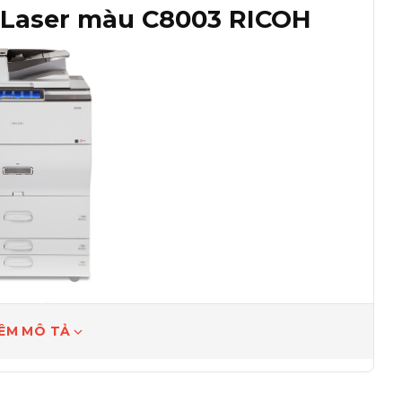
 Laser màu C8003 RICOH
ệp của bạn
ÊM MÔ TẢ
ốc độ và độ chính xác thông qua việc lựa chọn các
cung cấp nhiều tùy chọn, bao gồm đục lỗ, tạo sách,