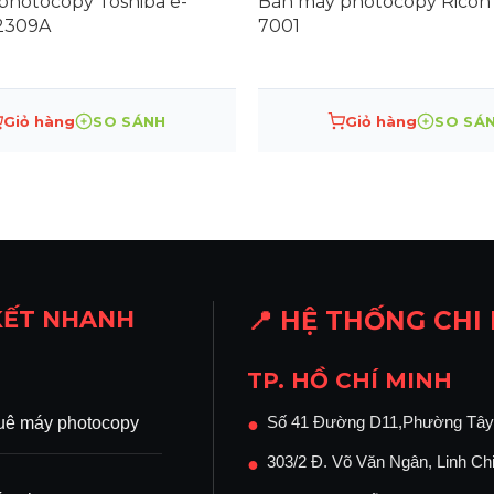
photocopy Toshiba e-
Bán máy photocopy Ricoh 
2309A
7001
iết, vui lòng truy cập trang web của công ty
Giỏ hàng
SO SÁNH
Giỏ hàng
SO SÁ
 cho dòng
Máy in đa chức
COH
mới chính hãng
ản gốc.
KẾT NHANH
📍 HỆ THỐNG CHI
fax.
TP. HỒ CHÍ MINH
 năng in.
GB: chức năng in và scan.
Số 41 Đường D11,Phường Tây
uê máy photocopy
●
303/2 Đ. Võ Văn Ngân, Linh Ch
●