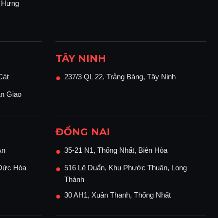
n Hưng
TÂY NINH
Cát
237/3 QL 22, Trảng Bàng, Tây Ninh
●
ận Giao
ĐỒNG NAI
An
35-21 N1, Thống Nhất, Biên Hòa
●
 Đức Hòa
516 Lê Duẩn, Khu Phước Thuận, Long
●
Thành
30 AH1, Xuân Thanh, Thống Nhất
●