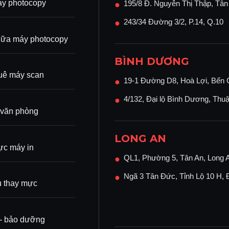
chức năng Laser màu C8003
y photocopy
195/8 Đ. Nguyễn Thị Thập, Tâ
●
243/34 Đường 3/2, P.14, Q.10
●
ữa máy photocopy
coh.
BÌNH DƯƠNG
ận xuất xứ (CO) rõ ràng.
uê máy scan
19-1 Đường D8, Hoà Lợi, Bến 
●
4/132, Đại lộ Bình Dương, Thu
●
 văn phòng
LONG AN
c máy in
QL1, Phường 5, Tân An, Long 
●
Ngã 3 Tân Đức, Tỉnh Lộ 10 H,
●
ụ thay mực
RICOH
py tương đương.
ì - bảo dưỡng