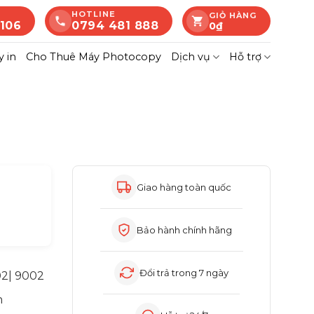
HOTLINE
GIỎ HÀNG
 106
0794 481 888
0
₫
 in
Cho Thuê Máy Photocopy
Dịch vụ
Hỗ trợ
Giao hàng toàn quốc
Giá
hiện
Bảo hành chính hãng
ại
à:
Đổi trả trong 7 ngày
02| 9002
4.990.000₫.
n