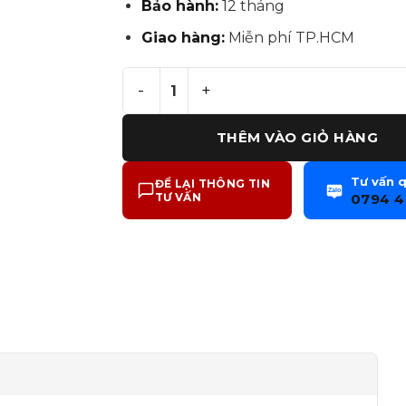
Bảo hành:
12 tháng
Giao hàng:
Miễn phí TP.HCM
Máy in đa chức năng Laser màu C8
THÊM VÀO GIỎ HÀNG
Tư vấn 
ĐỂ LẠI THÔNG TIN
Zalo
0794 4
TƯ VẤN