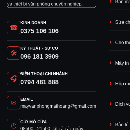
Chất lượng Máy
Máy in đa 
Bán má
và thiết bị văn phòng chuyên nghiệp.
RICOH
mới chính hãng
Sửa ch
KINH DOANH
Nguyên đai, nguyên kiện, chính hãng Ri
☎
0375 106 106
Có chứng nhận chất lượng (CQ), chứng nh
Cho th
Xuất xứ: KOREA.
KỸ THUẬT - SỰ CỐ
🛠
096 181 3909
Máy in
ĐIỆN THOẠI CHI NHÁNH
🎧
0794 481 888
Hộp mự
EMAIL
Bảo hành tận nơi – Hậu mãi chu đáo.
✉
Dịch v
mayvanphongmaihoang@gmail.com
Máy in đa chức năng Laser màu C8003 
được bảo hành 24 tháng hoặc số bản co
GIỜ MỞ CỬA
◷
Bảo tr
08h00 - 21h00, tất cả các ngày