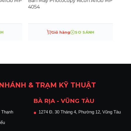
Aficio MP
Bán Máy Photocopy Ricoh Aficio MP
4054
NH
Giỏ hàng
SO SÁNH
 NHÁNH & TRẠM KỸ THUẬT
BÀ RỊA - VŨNG TÀU
 Thạnh
1274 Đ. 30 Tháng 4, Phường 12, Vũng Tàu
●
iểu