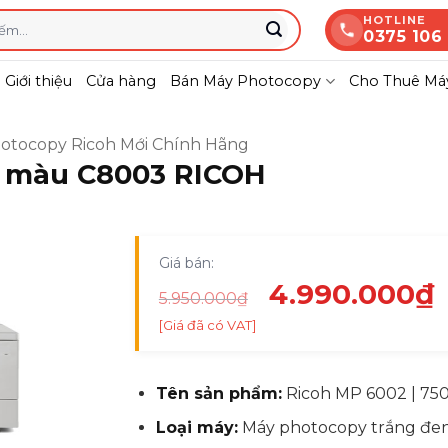
HOTLINE
0375 106
Giới thiệu
Cửa hàng
Bán Máy Photocopy
Cho Thuê Máy
otocopy Ricoh Mới Chính Hãng
r màu C8003 RICOH
Giá bán:
Giá
4.990.000
₫
5.950.000
₫
gốc
[Giá đã có VAT]
là:
t
5.950.000₫.
l
Tên sản phẩm:
Ricoh MP 6002 | 75
Loại máy:
Máy photocopy trắng đe