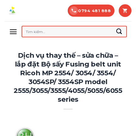
Bỏ
0794 481 888
qua
nội
dung
Tìm
kiếm:
Dịch vụ thay thế – sửa chữa –
lắp đặt Bộ sấy Fusing belt unit
Ricoh MP 2554/ 3054/ 3554/
3054SP/ 3554SP model
2555/3055/3555/4055/5055/6055
series