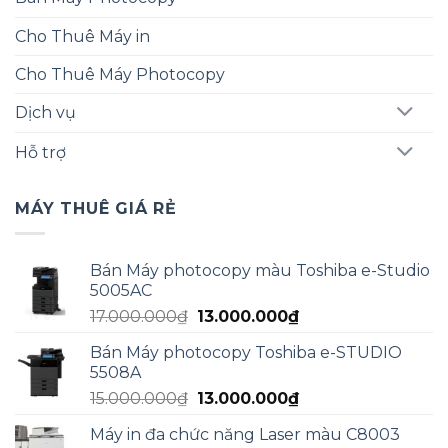
Cho Thuê Máy in
Cho Thuê Máy Photocopy
Dịch vụ
Hỗ trợ
MÁY THUÊ GIÁ RẺ
Bán Máy photocopy màu Toshiba e-Studio
5005AC
Giá
Giá
17.000.000
₫
13.000.000
₫
gốc
hiện
Bán Máy photocopy Toshiba e-STUDIO
là:
tại
5508A
17.000.000₫.
là:
Giá
Giá
15.000.000
₫
13.000.000
₫
13.000.000₫.
gốc
hiện
Máy in đa chức năng Laser màu C8003
là:
tại