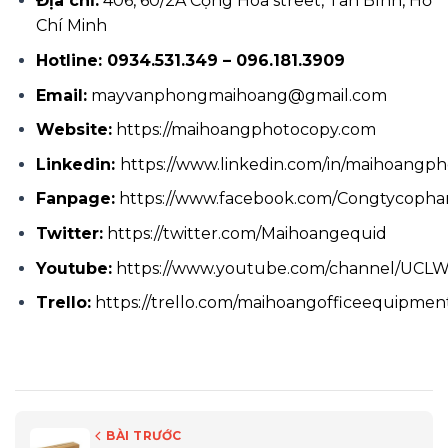
Địa chỉ:
406, 60/2A Cộng Hòa street, Tân Bình, Hồ
Chí Minh
Hotline: 0934.531.349 – 096.181.3909
Email:
mayvanphongmaihoang@gmail.com
Website:
https://maihoangphotocopy.com
Linkedin:
https://www.linkedin.com/in/maihoangp
Fanpage:
https://www.facebook.com/Congtycoph
Twitter:
https://twitter.com/Maihoangequid
Youtube:
https://www.youtube.com/channel/UCL
Trello:
https://trello.com/maihoangofficeequipmen
BÀI TRƯỚC