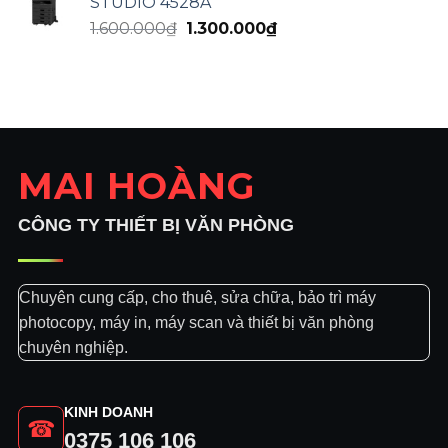
STUDIO 4528A
1.600.000₫.
là:
Giá
Giá
1.600.000
₫
1.300.000
₫
1.300.000₫.
gốc
hiện
là:
tại
1.600.000₫.
là:
1.300.000₫.
MAI HOÀNG
CÔNG TY THIẾT BỊ VĂN PHÒNG
Chuyên cung cấp, cho thuê, sửa chữa, bảo trì máy
photocopy, máy in, máy scan và thiết bị văn phòng
chuyên nghiệp.
KINH DOANH
☎
0375 106 106