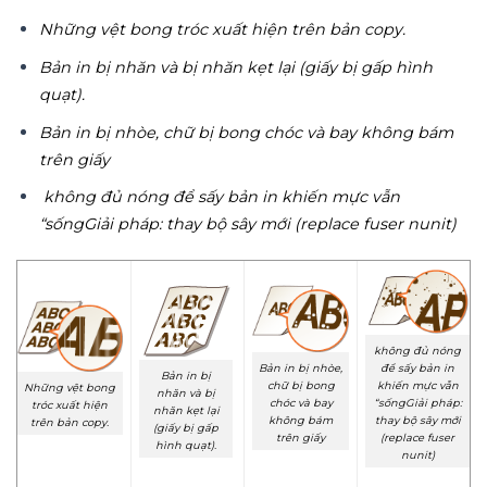
Những vệt bong tróc xuất hiện trên bản copy.
Bản in bị nhăn và bị nhăn kẹt lại (giấy bị gấp hình
quạt).
Bản in bị nhòe, chữ bị bong chóc và bay không bám
trên giấy
không đủ nóng để sấy bản in khiến mực vẫn
“sốngGiải pháp: thay bộ sây mới (replace fuser nunit)
không đủ nóng
Bản in bị nhòe,
để sấy bản in
Bản in bị
chữ bị bong
khiến mực vẫn
Những vệt bong
nhăn và bị
chóc và bay
“sốngGiải pháp:
tróc xuất hiện
nhăn kẹt lại
không bám
thay bộ sây mới
trên bản copy.
(giấy bị gấp
trên giấy
(replace fuser
hình quạt).
nunit)