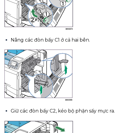
Nâng các đòn bẩy C1 ở cả hai bên.
Giữ các đòn bẩy C2, kéo bộ phận sấy mực ra.