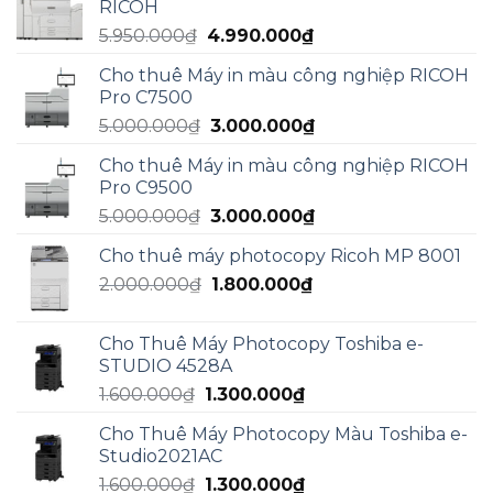
RICOH
15.000.000₫.
là:
Giá
Giá
5.950.000
₫
4.990.000
₫
13.000.000₫.
gốc
hiện
Cho thuê Máy in màu công nghiệp RICOH
là:
tại
Pro C7500
5.950.000₫.
là:
Giá
Giá
5.000.000
₫
3.000.000
₫
4.990.000₫.
gốc
hiện
Cho thuê Máy in màu công nghiệp RICOH
là:
tại
Pro C9500
5.000.000₫.
là:
Giá
Giá
5.000.000
₫
3.000.000
₫
3.000.000₫.
gốc
hiện
Cho thuê máy photocopy Ricoh MP 8001
là:
tại
Giá
Giá
2.000.000
₫
5.000.000₫.
1.800.000
₫
là:
gốc
hiện
3.000.000₫.
là:
tại
Cho Thuê Máy Photocopy Toshiba e-
2.000.000₫.
là:
STUDIO 4528A
1.800.000₫.
Giá
Giá
1.600.000
₫
1.300.000
₫
gốc
hiện
Cho Thuê Máy Photocopy Màu Toshiba e-
là:
tại
Studio2021AC
1.600.000₫.
là:
Giá
Giá
1.600.000
₫
1.300.000
₫
1.300.000₫.