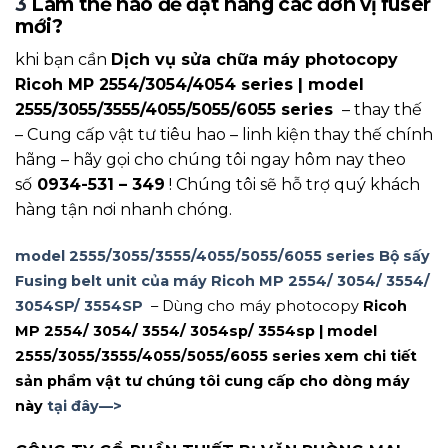
3
Làm thế nào để đặt hàng các đơn vị fuser
mới?
khi bạn cần
Dịch vụ sửa chữa máy photocopy
Ricoh MP 2554/3054/4054 series | model
2555/3055/3555/4055/5055/6055 series
– thay thế
– Cung cấp vật tư tiêu hao – linh kiện thay thế chính
hãng – hãy gọi cho chúng tôi ngay hôm nay theo
số
0934-531 – 349
! Chúng tôi sẽ hỗ trợ quý khách
hàng tận nơi nhanh chóng.
model 2555/3055/3555/4055/5055/6055 series Bộ sấy
Fusing belt unit của máy Ricoh MP 2554/ 3054/ 3554/
3054SP/ 3554SP
– Dùng cho máy photocopy
Ricoh
MP 2554/ 3054/ 3554/ 3054sp/ 3554sp | model
2555/3055/3555/4055/5055/6055 series xem chi tiết
sản phẩm vật tư chúng tôi cung cấp cho dòng máy
này
tại đây—>