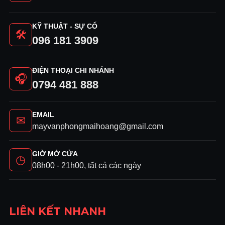
KỸ THUẬT - SỰ CỐ
🛠
096 181 3909
ĐIỆN THOẠI CHI NHÁNH
🎧
0794 481 888
EMAIL
✉
mayvanphongmaihoang@gmail.com
GIỜ MỞ CỬA
◷
08h00 - 21h00, tất cả các ngày
LIÊN KẾT NHANH