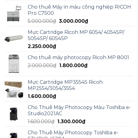
gốc
hiện
Cho thuê Máy in màu công nghiệp RICOH
là:
tại
Pro C7500
5.000.000₫.
là:
Giá
Giá
5.000.000
₫
3.000.000
₫
3.000.000₫.
gốc
hiện
Mực Cartridge Ricoh MP 6054/ 4054SP/
là:
tại
5054SP/ 6054SP
5.000.000₫.
là:
2.250.000
₫
3.000.000₫.
Cho thuê máy photocopy Ricoh MP 8001
Giá
Giá
2.000.000
₫
1.800.000
₫
gốc
hiện
là:
tại
Mực Cartridge MP3554S Ricoh
2.000.000₫.
là:
MP2554/3054/3554
1.800.000₫.
1.600.000
₫
Cho Thuê Máy Photocopy Màu Toshiba e-
Studio2021AC
Giá
Giá
1.600.000
₫
1.300.000
₫
gốc
hiện
Cho Thuê Máy Photocopy Toshiba e-
là:
tại