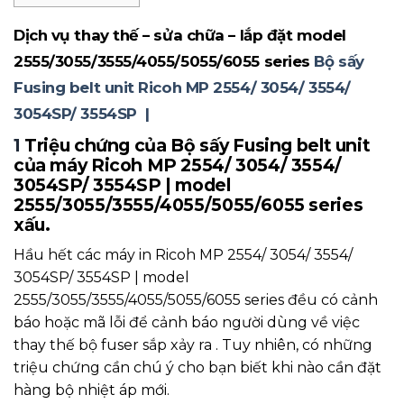
Dịch vụ thay thế – sửa chữa – lắp đặt model
2555/3055/3555/4055/5055/6055 series
Bộ sấy
Fusing belt unit Ricoh MP 2554/ 3054/ 3554/
3054SP/ 3554SP |
1
Triệu chứng của Bộ sấy Fusing belt unit
của máy Ricoh MP 2554/ 3054/ 3554/
3054SP/ 3554SP | model
2555/3055/3555/4055/5055/6055 series
xấu.
Hầu hết các máy in Ricoh MP 2554/ 3054/ 3554/
3054SP/ 3554SP | model
2555/3055/3555/4055/5055/6055 series đều có cảnh
báo hoặc mã lỗi để cảnh báo người dùng về việc
thay thế bộ fuser sắp xảy ra . Tuy nhiên, có những
triệu chứng cần chú ý cho bạn biết khi nào cần đặt
hàng bộ nhiệt áp mới.