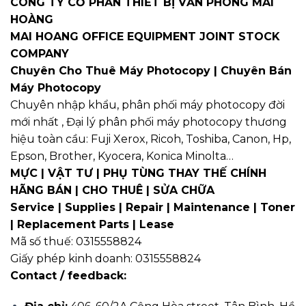
CÔNG TY CỔ PHẦN THIẾT BỊ VĂN PHÒNG MAI
HOÀNG
MAI HOANG OFFICE EQUIPMENT JOINT STOCK
COMPANY
Chuyên Cho Thuê Máy Photocopy
| Chuyên Bán
Máy Photocopy
Chuyên nhập khẩu, phân phối máy photocopy đời
mới nhất , Đại lý phân phối máy photocopy thương
hiệu toàn cầu: Fuji Xerox, Ricoh, Toshiba, Canon, Hp,
Epson, Brother, Kyocera, Konica Minolta…
MỰC | VẬT TƯ | PHỤ TÙNG THAY THẾ CHÍNH
HÃNG BÁN | CHO THUÊ | SỬA CHỮA
Service | Supplies | Repair | Maintenance | Toner
| Replacement Parts | Lease
Mã số thuế: 0315558824
Giấy phép kinh doanh: 0315558824
Contact / feedback: