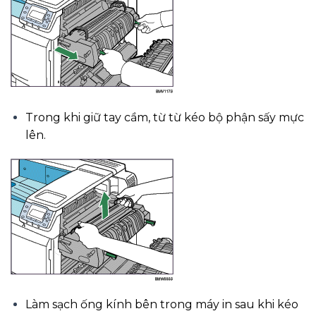
Trong khi giữ tay cầm, từ từ kéo bộ phận sấy mực
lên.
Làm sạch ống kính bên trong máy in sau khi kéo