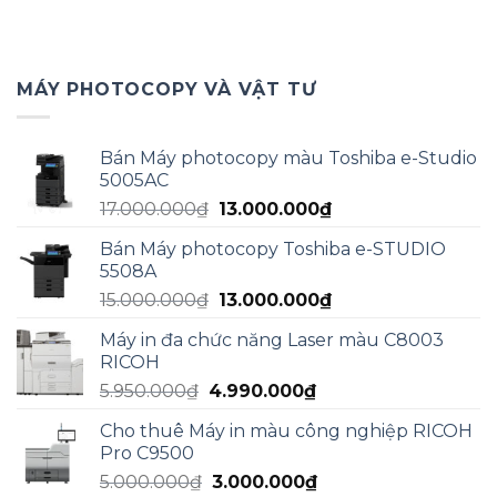
MÁY PHOTOCOPY VÀ VẬT TƯ
Bán Máy photocopy màu Toshiba e-Studio
5005AC
Giá
Giá
17.000.000
₫
13.000.000
₫
gốc
hiện
Bán Máy photocopy Toshiba e-STUDIO
là:
tại
5508A
17.000.000₫.
là:
Giá
Giá
15.000.000
₫
13.000.000
₫
13.000.000₫.
gốc
hiện
Máy in đa chức năng Laser màu C8003
là:
tại
RICOH
15.000.000₫.
là:
Giá
Giá
5.950.000
₫
4.990.000
₫
13.000.000₫.
gốc
hiện
Cho thuê Máy in màu công nghiệp RICOH
là:
tại
Pro C9500
5.950.000₫.
là:
Giá
Giá
5.000.000
₫
3.000.000
₫
4.990.000₫.