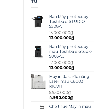
TƯ
Bán Máy photocopy
Toshiba e-STUDIO
5508A
15.000.000
₫
Giá
Giá
13.000.000
₫
gốc
hiện
Bán Máy photocopy
là:
tại
màu Toshiba e-Studio
15.000.000₫.
là:
5005AC
13.000.000₫.
17.000.000
₫
Giá
Giá
13.000.000
₫
gốc
hiện
Máy in đa chức năng
là:
tại
Laser màu C8003
17.000.000₫.
là:
RICOH
13.000.000₫.
5.950.000
₫
Giá
Giá
4.990.000
₫
gốc
hiện
Cho thuê Máy in màu
là:
tại