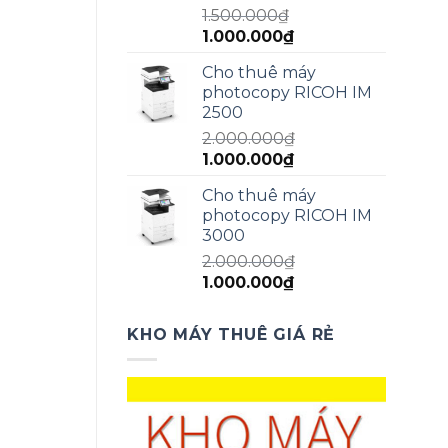
1.500.000
₫
Giá
Giá
1.000.000
₫
gốc
hiện
Cho thuê máy
là:
tại
photocopy RICOH IM
1.500.000₫.
là:
2500
1.000.000₫.
2.000.000
₫
Giá
Giá
1.000.000
₫
gốc
hiện
Cho thuê máy
là:
tại
photocopy RICOH IM
2.000.000₫.
là:
3000
1.000.000₫.
2.000.000
₫
Giá
Giá
1.000.000
₫
gốc
hiện
là:
tại
KHO MÁY THUÊ GIÁ RẺ
2.000.000₫.
là:
1.000.000₫.