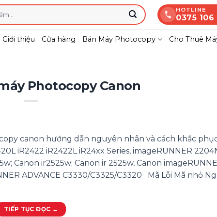
HOTLINE
0375 106
Giới thiệu
Cửa hàng
Bán Máy Photocopy
Cho Thuê Máy
 máy Photocopy Canon
ocopy canon hướng dẫn nguyên nhân và cách khắc phụ
2420L iR2422 iR2422L iR24xx Series, imageRUNNER 2204N
25w; Canon ir2525w; Canon ir 2525w, Canon imageRUNN
NNER ADVANCE C3330/C3325/C3320 Mã Lỗi Mã nhỏ N
TIẾP TỤC ĐỌC
→