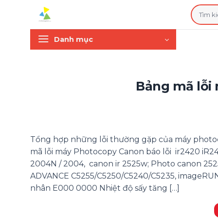
Bỏ
Tìm
qua
kiếm:
nội
Danh mục
dung
Bảng mã lỗi
Tổng hợp những lỗi thường gặp của máy phot
mã lỗi máy Photocopy Canon báo lỗi ir2420 iR
2004N / 2004, canon ir 2525w; Photo canon 25
ADVANCE C5255/C5250/C5240/C5235, imageRU
nhân E000 0000 Nhiệt độ sấy tăng […]