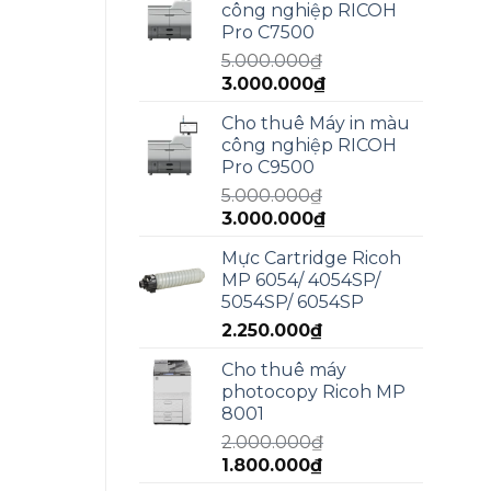
công nghiệp RICOH
5.950.000₫.
là:
Pro C7500
4.990.000₫.
5.000.000
₫
Giá
Giá
3.000.000
₫
gốc
hiện
Cho thuê Máy in màu
là:
tại
công nghiệp RICOH
5.000.000₫.
là:
Pro C9500
3.000.000₫.
5.000.000
₫
Giá
Giá
3.000.000
₫
gốc
hiện
Mực Cartridge Ricoh
là:
tại
MP 6054/ 4054SP/
5.000.000₫.
là:
5054SP/ 6054SP
3.000.000₫.
2.250.000
₫
Cho thuê máy
photocopy Ricoh MP
8001
2.000.000
₫
Giá
Giá
1.800.000
₫
gốc
hiện