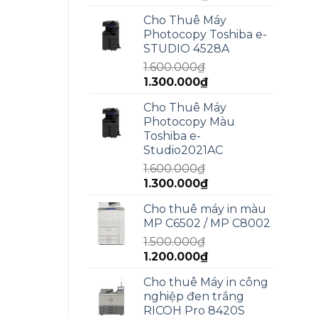
gốc
hiện
Cho Thuê Máy
là:
tại
Photocopy Toshiba e-
2.000.000₫.
là:
STUDIO 4528A
1.800.000₫.
1.600.000
₫
Giá
Giá
1.300.000
₫
gốc
hiện
Cho Thuê Máy
là:
tại
Photocopy Màu
1.600.000₫.
là:
Toshiba e-
1.300.000₫.
Studio2021AC
1.600.000
₫
Giá
Giá
1.300.000
₫
gốc
hiện
Cho thuê máy in màu
là:
tại
MP C6502 / MP C8002
1.600.000₫.
là:
1.500.000
₫
1.300.000₫.
Giá
Giá
1.200.000
₫
gốc
hiện
Cho thuê Máy in công
là:
tại
nghiệp đen trắng
1.500.000₫.
là:
RICOH Pro 8420S
1.200.000₫.