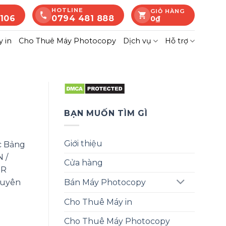
HOTLINE
GIỎ HÀNG
 106
0794 481 888
0
₫
 in
Cho Thuê Máy Photocopy
Dịch vụ
Hỗ trợ
BẠN MUỐN TÌM GÌ
Giới thiệu
c Bảng
 /
Cửa hàng
ER
guyên
Bán Máy Photocopy
Cho Thuê Máy in
Cho Thuê Máy Photocopy