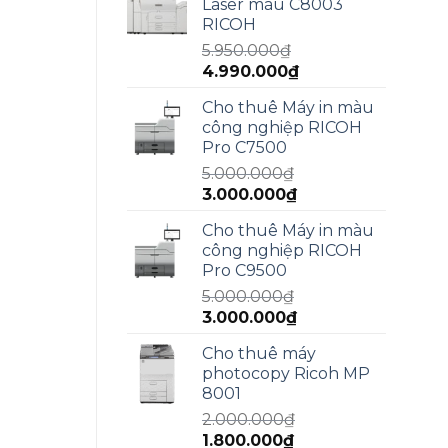
Laser màu C8003
15.000.000₫.
là:
RICOH
13.000.000₫.
5.950.000
₫
Giá
Giá
4.990.000
₫
gốc
hiện
Cho thuê Máy in màu
là:
tại
công nghiệp RICOH
5.950.000₫.
là:
Pro C7500
4.990.000₫.
5.000.000
₫
Giá
Giá
3.000.000
₫
gốc
hiện
Cho thuê Máy in màu
là:
tại
công nghiệp RICOH
5.000.000₫.
là:
Pro C9500
3.000.000₫.
5.000.000
₫
Giá
Giá
3.000.000
₫
gốc
hiện
Cho thuê máy
là:
tại
photocopy Ricoh MP
5.000.000₫.
là:
8001
3.000.000₫.
2.000.000
₫
Giá
Giá
1.800.000
₫