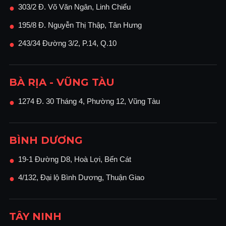
303/2 Đ. Võ Văn Ngân, Linh Chiểu
●
195/8 Đ. Nguyễn Thị Thập, Tân Hưng
●
243/34 Đường 3/2, P.14, Q.10
●
BÀ RỊA - VŨNG TÀU
1274 Đ. 30 Tháng 4, Phường 12, Vũng Tàu
●
BÌNH DƯƠNG
19-1 Đường D8, Hoà Lợi, Bến Cát
●
4/132, Đại lộ Bình Dương, Thuận Giao
●
TÂY NINH