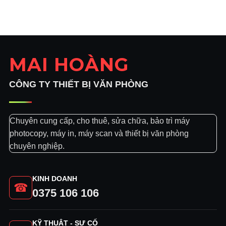
là:
tại
1.600.000₫.
là:
1.300.000₫.
MAI HOÀNG
CÔNG TY THIẾT BỊ VĂN PHÒNG
Chuyên cung cấp, cho thuê, sửa chữa, bảo trì máy
photocopy, máy in, máy scan và thiết bị văn phòng
chuyên nghiệp.
KINH DOANH
☎
0375 106 106
KỸ THUẬT - SỰ CỐ