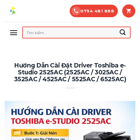
Bỏ
0794 481 888
qua
nội
dung
Tìm
kiếm:
Hướng Dẫn Cài Đặt Driver Toshiba e-
Studio 2525AC (2525AC / 3025AC /
3525AC / 4525AC / 5525AC / 6525AC)