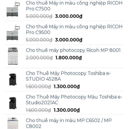
Cho thuê Máy in màu công nghiệp RICOH
là:
tại
Pro C7500
5.950.000₫.
là:
Giá
Giá
5.000.000
₫
3.000.000
₫
4.990.000₫.
gốc
hiện
Cho thuê Máy in màu công nghiệp RICOH
là:
tại
Pro C9500
5.000.000₫.
là:
Giá
Giá
5.000.000
₫
3.000.000
₫
3.000.000₫.
gốc
hiện
Cho thuê máy photocopy Ricoh MP 8001
là:
tại
Giá
Giá
2.000.000
₫
5.000.000₫.
1.800.000
₫
là:
gốc
hiện
3.000.000₫.
là:
tại
Cho Thuê Máy Photocopy Toshiba e-
2.000.000₫.
là:
STUDIO 4528A
1.800.000₫.
Giá
Giá
1.600.000
₫
1.300.000
₫
gốc
hiện
Cho Thuê Máy Photocopy Màu Toshiba e-
là:
tại
Studio2021AC
1.600.000₫.
là:
Giá
Giá
1.600.000
₫
1.300.000
₫
1.300.000₫.
gốc
hiện
Cho thuê máy in màu MP C6502 / MP
là:
tại
C8002
1.600.000₫.
là: