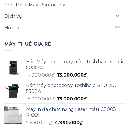
Cho Thuê Máy Photocopy
Dịch vụ
Hỗ trợ
MÁY THUÊ GIÁ RẺ
Bán Máy photocopy màu Toshiba e-Studio
5005AC
Giá
Giá
17.000.000
₫
13.000.000
₫
gốc
hiện
Bán Máy photocopy Toshiba e-STUDIO
là:
tại
5508A
17.000.000₫.
là:
Giá
Giá
15.000.000
₫
13.000.000
₫
13.000.000₫.
gốc
hiện
Máy in đa chức năng Laser màu C8003
là:
tại
RICOH
15.000.000₫.
là:
Giá
Giá
5.950.000
₫
4.990.000
₫
13.000.000₫.
gốc
hiện