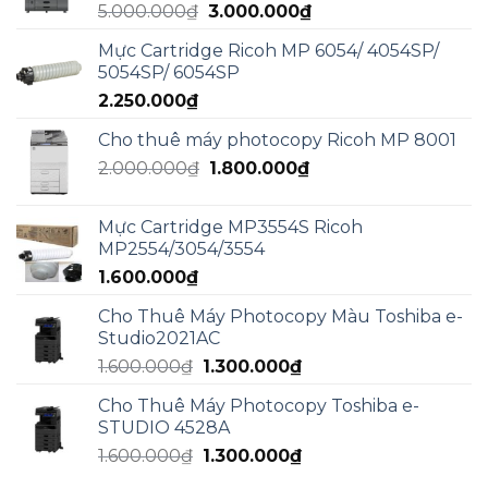
Giá
Giá
5.000.000
₫
3.000.000
₫
3.000.000₫.
gốc
hiện
Mực Cartridge Ricoh MP 6054/ 4054SP/
là:
tại
5054SP/ 6054SP
5.000.000₫.
là:
2.250.000
₫
3.000.000₫.
Cho thuê máy photocopy Ricoh MP 8001
Giá
Giá
2.000.000
₫
1.800.000
₫
gốc
hiện
là:
tại
Mực Cartridge MP3554S Ricoh
2.000.000₫.
là:
MP2554/3054/3554
1.800.000₫.
1.600.000
₫
Cho Thuê Máy Photocopy Màu Toshiba e-
Studio2021AC
Giá
Giá
1.600.000
₫
1.300.000
₫
gốc
hiện
Cho Thuê Máy Photocopy Toshiba e-
là:
tại
STUDIO 4528A
1.600.000₫.
là:
Giá
Giá
1.600.000
₫
1.300.000
₫
1.300.000₫.
gốc
hiện