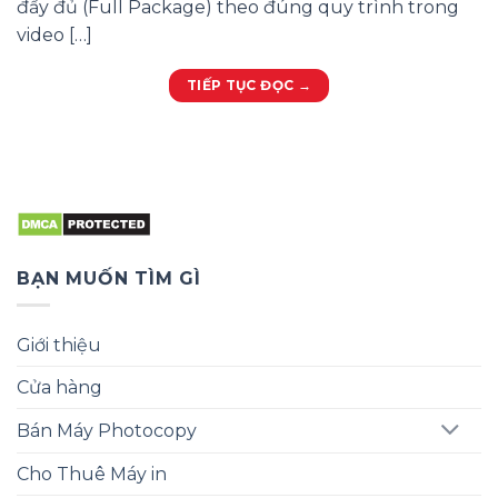
đầy đủ (Full Package) theo đúng quy trình trong
video […]
TIẾP TỤC ĐỌC
→
BẠN MUỐN TÌM GÌ
Giới thiệu
Cửa hàng
Bán Máy Photocopy
Cho Thuê Máy in