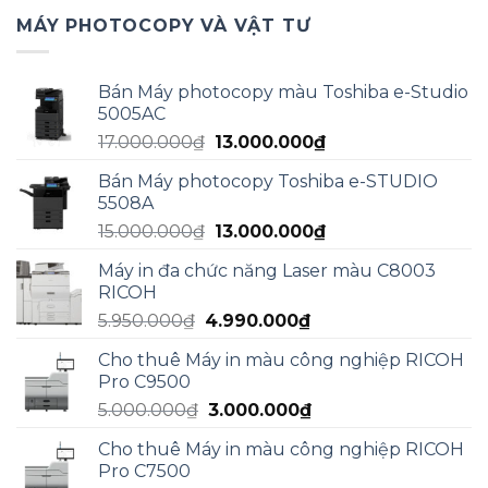
MÁY PHOTOCOPY VÀ VẬT TƯ
Bán Máy photocopy màu Toshiba e-Studio
5005AC
Giá
Giá
17.000.000
₫
13.000.000
₫
gốc
hiện
Bán Máy photocopy Toshiba e-STUDIO
là:
tại
5508A
17.000.000₫.
là:
Giá
Giá
15.000.000
₫
13.000.000
₫
13.000.000₫.
gốc
hiện
Máy in đa chức năng Laser màu C8003
là:
tại
RICOH
15.000.000₫.
là:
Giá
Giá
5.950.000
₫
4.990.000
₫
13.000.000₫.
gốc
hiện
Cho thuê Máy in màu công nghiệp RICOH
là:
tại
Pro C9500
5.950.000₫.
là:
Giá
Giá
5.000.000
₫
3.000.000
₫
4.990.000₫.
gốc
hiện
Cho thuê Máy in màu công nghiệp RICOH
là:
tại
Pro C7500
5.000.000₫.
là: