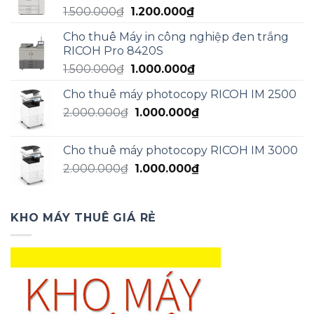
Giá
Giá
1.500.000
₫
1.200.000
₫
1.300.000₫.
gốc
hiện
Cho thuê Máy in công nghiệp đen trắng
là:
tại
RICOH Pro 8420S
1.500.000₫.
là:
Giá
Giá
1.500.000
₫
1.000.000
₫
1.200.000₫.
gốc
hiện
Cho thuê máy photocopy RICOH IM 2500
là:
tại
Giá
Giá
2.000.000
₫
1.500.000₫.
1.000.000
₫
là:
gốc
hiện
1.000.000₫.
là:
tại
Cho thuê máy photocopy RICOH IM 3000
2.000.000₫.
là:
Giá
Giá
2.000.000
₫
1.000.000
₫
1.000.000₫.
gốc
hiện
là:
tại
2.000.000₫.
là:
KHO MÁY THUÊ GIÁ RẺ
1.000.000₫.