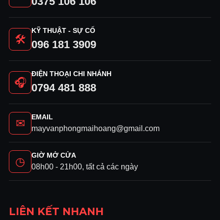
0375 106 106
KỸ THUẬT - SỰ CỐ
🛠
096 181 3909
ĐIỆN THOẠI CHI NHÁNH
🎧
0794 481 888
EMAIL
✉
mayvanphongmaihoang@gmail.com
GIỜ MỞ CỬA
◷
08h00 - 21h00, tất cả các ngày
LIÊN KẾT NHANH