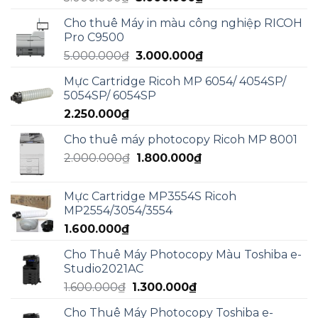
gốc
hiện
Cho thuê Máy in màu công nghiệp RICOH
là:
tại
Pro C9500
5.000.000₫.
là:
Giá
Giá
5.000.000
₫
3.000.000
₫
3.000.000₫.
gốc
hiện
Mực Cartridge Ricoh MP 6054/ 4054SP/
là:
tại
5054SP/ 6054SP
5.000.000₫.
là:
2.250.000
₫
3.000.000₫.
Cho thuê máy photocopy Ricoh MP 8001
Giá
Giá
2.000.000
₫
1.800.000
₫
gốc
hiện
là:
tại
Mực Cartridge MP3554S Ricoh
2.000.000₫.
là:
MP2554/3054/3554
1.800.000₫.
1.600.000
₫
Cho Thuê Máy Photocopy Màu Toshiba e-
Studio2021AC
Giá
Giá
1.600.000
₫
1.300.000
₫
gốc
hiện
Cho Thuê Máy Photocopy Toshiba e-
là:
tại