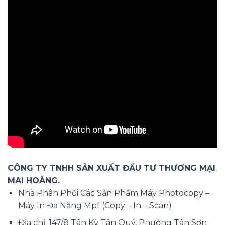
CÔNG TY TNHH SẢN XUẤT ĐẦU TƯ THƯƠNG MẠI
MAI HOÀNG.
Nhà Phân Phối Các Sản Phẩm Máy Photocopy –
Máy In Đa Năng Mpf (Copy – In – Scan)
Địa chỉ: 147/8 Tân Kỳ Tân Quý, Phường Tân Sơn