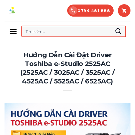
Bỏ
0794 481 888
qua
nội
dung
Tìm
kiếm:
Hướng Dẫn Cài Đặt Driver
Toshiba e-Studio 2525AC
(2525AC / 3025AC / 3525AC /
4525AC / 5525AC / 6525AC)