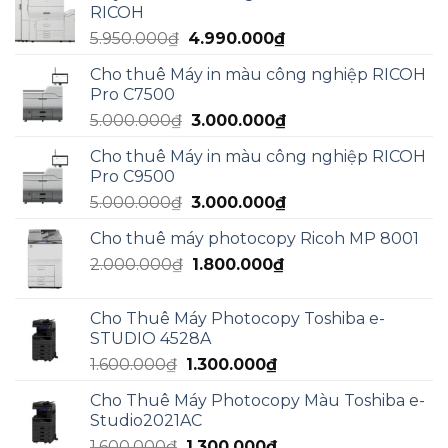
RICOH
15.000.000₫.
là:
Giá
Giá
5.950.000
₫
4.990.000
₫
13.000.000₫.
gốc
hiện
Cho thuê Máy in màu công nghiệp RICOH
là:
tại
Pro C7500
5.950.000₫.
là:
Giá
Giá
5.000.000
₫
3.000.000
₫
4.990.000₫.
gốc
hiện
Cho thuê Máy in màu công nghiệp RICOH
là:
tại
Pro C9500
5.000.000₫.
là:
Giá
Giá
5.000.000
₫
3.000.000
₫
3.000.000₫.
gốc
hiện
Cho thuê máy photocopy Ricoh MP 8001
là:
tại
Giá
Giá
2.000.000
₫
5.000.000₫.
1.800.000
₫
là:
gốc
hiện
3.000.000₫.
là:
tại
Cho Thuê Máy Photocopy Toshiba e-
2.000.000₫.
là:
STUDIO 4528A
1.800.000₫.
Giá
Giá
1.600.000
₫
1.300.000
₫
gốc
hiện
Cho Thuê Máy Photocopy Màu Toshiba e-
là:
tại
Studio2021AC
1.600.000₫.
là:
Giá
Giá
1.600.000
₫
1.300.000
₫
1.300.000₫.