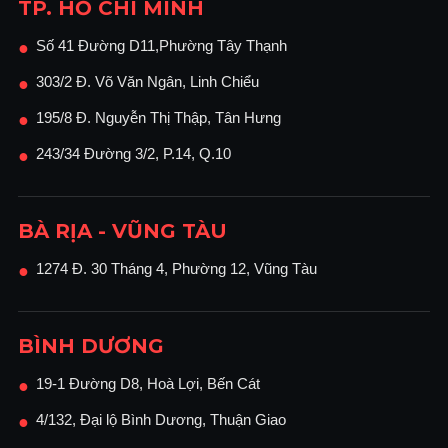
TP. HỒ CHÍ MINH
Số 41 Đường D11,Phường Tây Thạnh
●
303/2 Đ. Võ Văn Ngân, Linh Chiểu
●
195/8 Đ. Nguyễn Thị Thập, Tân Hưng
●
243/34 Đường 3/2, P.14, Q.10
●
BÀ RỊA - VŨNG TÀU
1274 Đ. 30 Tháng 4, Phường 12, Vũng Tàu
●
BÌNH DƯƠNG
19-1 Đường D8, Hoà Lợi, Bến Cát
●
4/132, Đại lộ Bình Dương, Thuận Giao
●