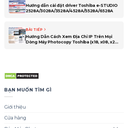
Hướng dẫn cài đặt driver Toshiba e-STUDIO
2528A/3028A/3528A/4528A/5528A/6528A
BÀI TIẾP
Hướng Dẫn Cách Xem Địa Chỉ IP Trên Mọi
Dòng Máy Photocopy Toshiba (x18, x08, x28,
x25, x16, x27)
BẠN MUỐN TÌM GÌ
Giới thiệu
Cửa hàng