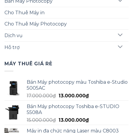
Bán Máy Photocopy
Cho Thuê Máy in
Cho Thuê Máy Photocopy
Dịch vụ
Hỗ trợ
MÁY THUÊ GIÁ RẺ
Bán Máy photocopy màu Toshiba e-Studio
5005AC
Giá
Giá
17.000.000
₫
13.000.000
₫
gốc
hiện
Bán Máy photocopy Toshiba e-STUDIO
là:
tại
5508A
17.000.000₫.
là:
Giá
Giá
15.000.000
₫
13.000.000
₫
13.000.000₫.
gốc
hiện
Máy in đa chức năng Laser màu C8003
là:
tại