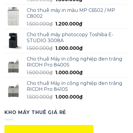
gốc
hiện
Cho thuê máy in màu MP C6502 / MP
là:
tại
C8002
1.600.000₫.
là:
Giá
Giá
1.500.000
₫
1.200.000
₫
1.300.000₫.
gốc
hiện
Cho thuê máy photocopy Toshiba E-
là:
tại
STUDIO 3008A
1.500.000₫.
là:
Giá
Giá
1.500.000
₫
1.000.000
₫
1.200.000₫.
gốc
hiện
Cho thuê Máy in công nghiệp đen trắng
là:
tại
RICOH Pro 8400S
1.500.000₫.
là:
Giá
Giá
1.500.000
₫
1.000.000
₫
1.000.000₫.
gốc
hiện
Cho thuê Máy in công nghiệp đen trắng
là:
tại
RICOH Pro 8410S
1.500.000₫.
là:
Giá
Giá
1.500.000
₫
1.000.000
₫
1.000.000₫.
gốc
hiện
là:
tại
KHO MÁY THUÊ GIÁ RẺ
1.500.000₫.
là:
1.000.000₫.