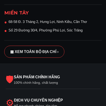
MIỀN TÂY
68-58 Đ. 3 Tháng 2, Hưng Lợi, Ninh Kiều, Cần Thơ
●
Số 29 Đường 30/4, Phường Phú Lợi, Sóc Trăng
●
▦ XEM TOÀN BỘ ĐỊA CHỈ ›
🛡
SẢN PHẨM CHÍNH HÃNG
100% chính hãng, chất lượng
⚙
DỊCH VỤ CHUYÊN NGHIỆP
Hỗ trợ nhanh chóng, tận tâm