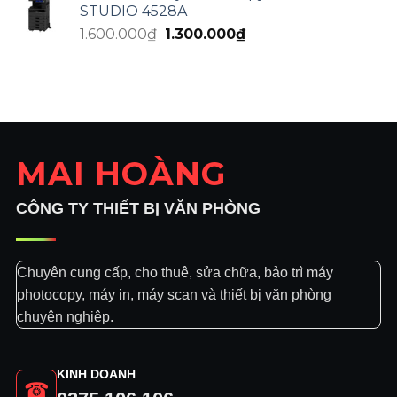
STUDIO 4528A
1.600.000₫.
là:
Giá
Giá
1.600.000
₫
1.300.000
₫
1.300.000₫.
gốc
hiện
là:
tại
1.600.000₫.
là:
1.300.000₫.
MAI HOÀNG
CÔNG TY THIẾT BỊ VĂN PHÒNG
Chuyên cung cấp, cho thuê, sửa chữa, bảo trì máy
photocopy, máy in, máy scan và thiết bị văn phòng
chuyên nghiệp.
KINH DOANH
☎