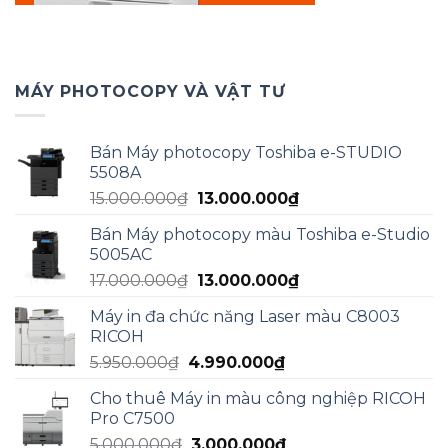
MÁY PHOTOCOPY VÀ VẬT TƯ
Bán Máy photocopy Toshiba e-STUDIO
5508A
Giá
Giá
15.000.000
₫
13.000.000
₫
gốc
hiện
Bán Máy photocopy màu Toshiba e-Studio
là:
tại
5005AC
15.000.000₫.
là:
Giá
Giá
17.000.000
₫
13.000.000
₫
13.000.000₫.
gốc
hiện
Máy in đa chức năng Laser màu C8003
là:
tại
RICOH
17.000.000₫.
là:
Giá
Giá
5.950.000
₫
4.990.000
₫
13.000.000₫.
gốc
hiện
Cho thuê Máy in màu công nghiệp RICOH
là:
tại
Pro C7500
5.950.000₫.
là:
Giá
Giá
5.000.000
₫
3.000.000
₫
4.990.000₫.