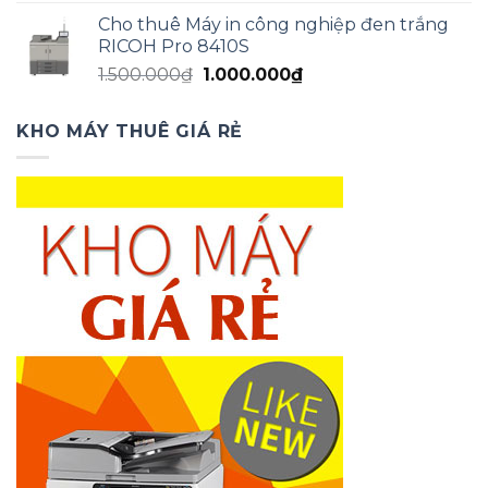
gốc
hiện
Cho thuê Máy in công nghiệp đen trắng
là:
tại
RICOH Pro 8410S
1.500.000₫.
là:
Giá
Giá
1.500.000
₫
1.000.000
₫
1.000.000₫.
gốc
hiện
là:
tại
KHO MÁY THUÊ GIÁ RẺ
1.500.000₫.
là:
1.000.000₫.