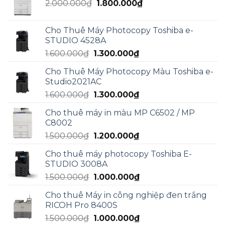
Giá
Giá
2.000.000
₫
5.000.000₫.
1.800.000
₫
là:
gốc
hiện
3.000.000₫.
là:
tại
Cho Thuê Máy Photocopy Toshiba e-
2.000.000₫.
là:
STUDIO 4528A
1.800.000₫.
Giá
Giá
1.600.000
₫
1.300.000
₫
gốc
hiện
Cho Thuê Máy Photocopy Màu Toshiba e-
là:
tại
Studio2021AC
1.600.000₫.
là:
Giá
Giá
1.600.000
₫
1.300.000
₫
1.300.000₫.
gốc
hiện
Cho thuê máy in màu MP C6502 / MP
là:
tại
C8002
1.600.000₫.
là:
Giá
Giá
1.500.000
₫
1.200.000
₫
1.300.000₫.
gốc
hiện
Cho thuê máy photocopy Toshiba E-
là:
tại
STUDIO 3008A
1.500.000₫.
là:
Giá
Giá
1.500.000
₫
1.000.000
₫
1.200.000₫.
gốc
hiện
Cho thuê Máy in công nghiệp đen trắng
là:
tại
RICOH Pro 8400S
1.500.000₫.
là:
Giá
Giá
1.500.000
₫
1.000.000
₫
1.000.000₫.