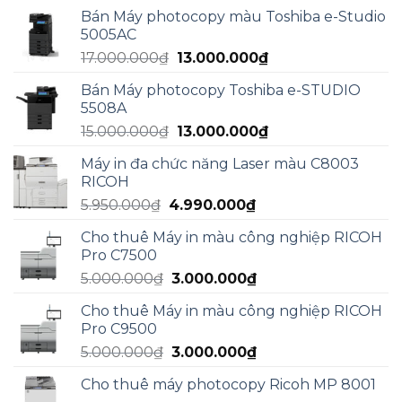
Bán Máy photocopy màu Toshiba e-Studio
5005AC
Giá
Giá
17.000.000
₫
13.000.000
₫
gốc
hiện
Bán Máy photocopy Toshiba e-STUDIO
là:
tại
5508A
17.000.000₫.
là:
Giá
Giá
15.000.000
₫
13.000.000
₫
13.000.000₫.
gốc
hiện
Máy in đa chức năng Laser màu C8003
là:
tại
RICOH
15.000.000₫.
là:
Giá
Giá
5.950.000
₫
4.990.000
₫
13.000.000₫.
gốc
hiện
Cho thuê Máy in màu công nghiệp RICOH
là:
tại
Pro C7500
5.950.000₫.
là:
Giá
Giá
5.000.000
₫
3.000.000
₫
4.990.000₫.
gốc
hiện
Cho thuê Máy in màu công nghiệp RICOH
là:
tại
Pro C9500
5.000.000₫.
là:
Giá
Giá
5.000.000
₫
3.000.000
₫
3.000.000₫.
gốc
hiện
Cho thuê máy photocopy Ricoh MP 8001
là:
tại