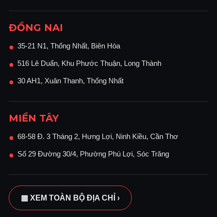
ĐỒNG NAI
35-21 N1, Thống Nhất, Biên Hòa
●
516 Lê Duẩn, Khu Phước Thuận, Long Thành
●
30 AH1, Xuân Thanh, Thống Nhất
●
MIỀN TÂY
68-58 Đ. 3 Tháng 2, Hưng Lợi, Ninh Kiều, Cần Thơ
●
Số 29 Đường 30/4, Phường Phú Lợi, Sóc Trăng
●
▦ XEM TOÀN BỘ ĐỊA CHỈ ›