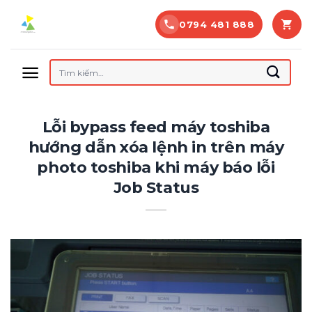
Bỏ
0794 481 888
qua
nội
dung
Tìm
kiếm:
Lỗi bypass feed máy toshiba
hướng dẫn xóa lệnh in trên máy
photo toshiba khi máy báo lỗi
Job Status