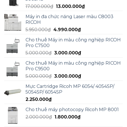
15.000.000₫.
là:
Giá
Giá
17.000.000
₫
13.000.000
₫
13.000.000₫.
gốc
hiện
Máy in đa chức năng Laser màu C8003
là:
tại
RICOH
17.000.000₫.
là:
Giá
Giá
5.950.000
₫
4.990.000
₫
13.000.000₫.
gốc
hiện
Cho thuê Máy in màu công nghiệp RICOH
là:
tại
Pro C7500
5.950.000₫.
là:
Giá
Giá
5.000.000
₫
3.000.000
₫
4.990.000₫.
gốc
hiện
Cho thuê Máy in màu công nghiệp RICOH
là:
tại
Pro C9500
5.000.000₫.
là:
Giá
Giá
5.000.000
₫
3.000.000
₫
3.000.000₫.
gốc
hiện
Mực Cartridge Ricoh MP 6054/ 4054SP/
là:
tại
5054SP/ 6054SP
5.000.000₫.
là:
2.250.000
₫
3.000.000₫.
Cho thuê máy photocopy Ricoh MP 8001
Giá
Giá
2.000.000
₫
1.800.000
₫
gốc
hiện