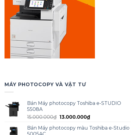
MÁY PHOTOCOPY VÀ VẬT TƯ
Bán Máy photocopy Toshiba e-STUDIO
5508A
Giá
Giá
15.000.000
₫
13.000.000
₫
gốc
hiện
Bán Máy photocopy màu Toshiba e-Studio
là:
tại
5005AC