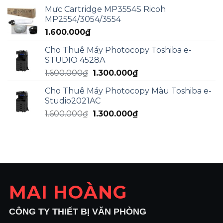
là:
tại
Mực Cartridge MP3554S Ricoh
2.000.000₫.
là:
MP2554/3054/3554
1.800.000₫.
1.600.000
₫
Cho Thuê Máy Photocopy Toshiba e-
STUDIO 4528A
Giá
Giá
1.600.000
₫
1.300.000
₫
gốc
hiện
Cho Thuê Máy Photocopy Màu Toshiba e-
là:
tại
Studio2021AC
1.600.000₫.
là:
Giá
Giá
1.600.000
₫
1.300.000
₫
1.300.000₫.
gốc
hiện
là:
tại
1.600.000₫.
là:
1.300.000₫.
MAI HOÀNG
CÔNG TY THIẾT BỊ VĂN PHÒNG