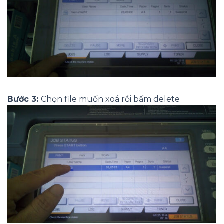
Bước 3:
Chọn file muốn xoá rồi bấm delete