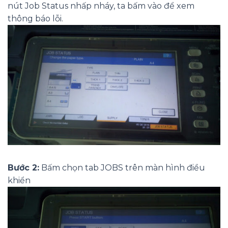
nút Job Status nhấp nháy, ta bấm vào để xem
thông báo lỗi.
Bước 2:
Bấm chọn tab JOBS trên màn hình điều
khiển