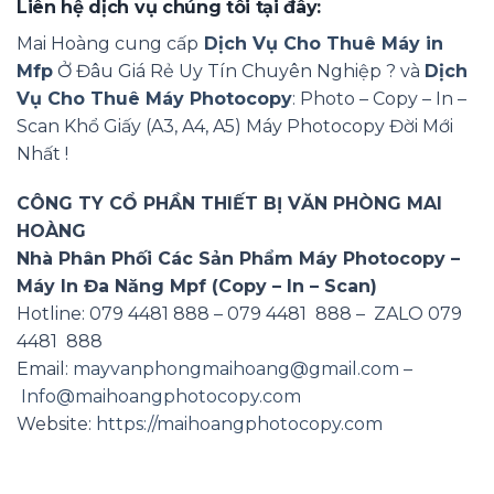
Liên hệ dịch vụ chúng tôi tại đây:
Mai Hoàng cung cấp
Dịch Vụ Cho Thuê Máy in
Mfp
Ở Đâu Giá Rẻ Uy Tín Chuyên Nghiệp ? và
Dịch
Vụ Cho Thuê Máy Photocopy
: Photo – Copy – In –
Scan Khổ Giấy (A3, A4, A5) Máy Photocopy Đời Mới
Nhất !
CÔNG TY CỔ PHẦN THIẾT BỊ VĂN PHÒNG MAI
HOÀNG
Nhà Phân Phối Các Sản Phẩm Máy Photocopy –
Máy In Đa Năng Mpf (Copy – In – Scan)
Hotline: 079 4481 888 – 079 4481 888 – ZALO 079
4481 888
Email:
mayvanphongmaihoang@gmail.com
–
Info@maihoangphotocopy.com
Website:
https://maihoangphotocopy.com