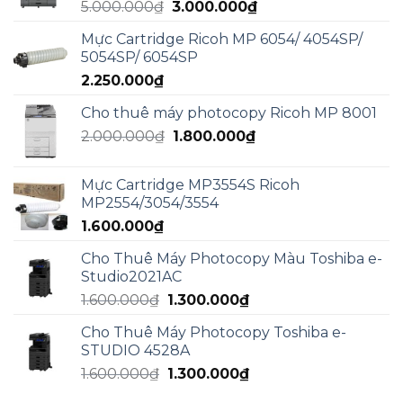
Giá
Giá
5.000.000
₫
3.000.000
₫
3.000.000₫.
gốc
hiện
Mực Cartridge Ricoh MP 6054/ 4054SP/
là:
tại
5054SP/ 6054SP
5.000.000₫.
là:
2.250.000
₫
3.000.000₫.
Cho thuê máy photocopy Ricoh MP 8001
Giá
Giá
2.000.000
₫
1.800.000
₫
gốc
hiện
là:
tại
Mực Cartridge MP3554S Ricoh
2.000.000₫.
là:
MP2554/3054/3554
1.800.000₫.
1.600.000
₫
Cho Thuê Máy Photocopy Màu Toshiba e-
Studio2021AC
Giá
Giá
1.600.000
₫
1.300.000
₫
gốc
hiện
Cho Thuê Máy Photocopy Toshiba e-
là:
tại
STUDIO 4528A
1.600.000₫.
là:
Giá
Giá
1.600.000
₫
1.300.000
₫
1.300.000₫.
gốc
hiện