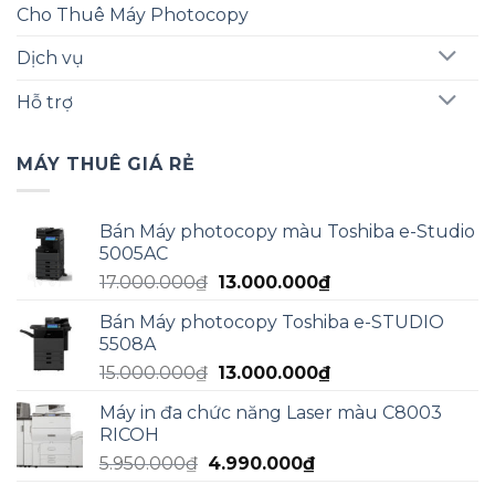
Cho Thuê Máy Photocopy
Dịch vụ
Hỗ trợ
MÁY THUÊ GIÁ RẺ
Bán Máy photocopy màu Toshiba e-Studio
5005AC
Giá
Giá
17.000.000
₫
13.000.000
₫
gốc
hiện
Bán Máy photocopy Toshiba e-STUDIO
là:
tại
5508A
17.000.000₫.
là:
Giá
Giá
15.000.000
₫
13.000.000
₫
13.000.000₫.
gốc
hiện
Máy in đa chức năng Laser màu C8003
là:
tại
RICOH
15.000.000₫.
là:
Giá
Giá
5.950.000
₫
4.990.000
₫
13.000.000₫.
gốc
hiện