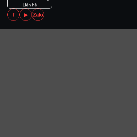
Liên hệ
f
▶
Zalo