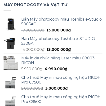
MÁY PHOTOCOPY VÀ VẬT TƯ
Bán Máy photocopy màu Toshiba e-Studio
5005AC
Giá
Giá
17.000.000
₫
13.000.000
₫
gốc
hiện
Bán Máy photocopy Toshiba e-STUDIO
là:
tại
5508A
17.000.000₫.
là:
Giá
Giá
15.000.000
₫
13.000.000
₫
13.000.000₫.
gốc
hiện
Máy in đa chức năng Laser màu C8003
là:
tại
RICOH
15.000.000₫.
là:
Giá
Giá
5.950.000
₫
4.990.000
₫
13.000.000₫.
gốc
hiện
Cho thuê Máy in màu công nghiệp RICOH
là:
tại
Pro C7500
5.950.000₫.
là:
Giá
Giá
5.000.000
₫
3.000.000
₫
4.990.000₫.
gốc
hiện
Cho thuê Máy in màu công nghiệp RICOH
là:
tại
Pro C9500
5.000.000₫.
là: