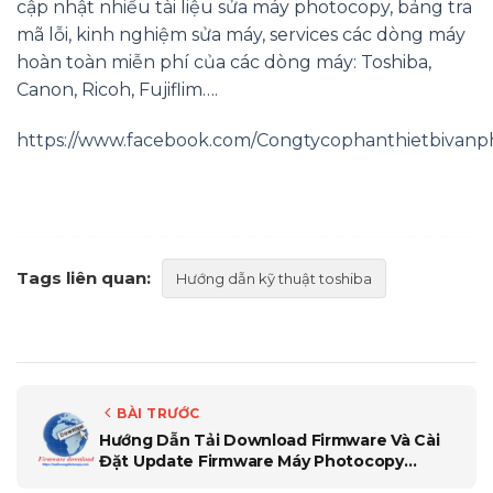
cập nhật nhiều tài liệu sửa máy photocopy, bảng tra
mã lỗi, kinh nghiệm sửa máy, services các dòng máy
hoàn toàn miễn phí của các dòng máy: Toshiba,
Canon, Ricoh, Fujiflim….
https://www.facebook.com/Congtycophanthietbivan
Tags liên quan:
Hướng dẫn kỹ thuật toshiba
BÀI TRƯỚC
Hướng Dẫn Tải Download Firmware Và Cài
Đặt Update Firmware Máy Photocopy
Toshiba 556_656_756_856