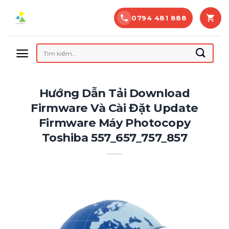
Bỏ
0794 481 888
qua
nội
dung
Tìm
kiếm:
Hướng Dẫn Tải Download
Firmware Và Cài Đặt Update
Firmware Máy Photocopy
Toshiba 557_657_757_857