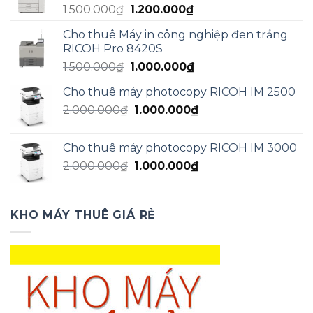
Giá
Giá
1.500.000
₫
1.200.000
₫
1.300.000₫.
gốc
hiện
Cho thuê Máy in công nghiệp đen trắng
là:
tại
RICOH Pro 8420S
1.500.000₫.
là:
Giá
Giá
1.500.000
₫
1.000.000
₫
1.200.000₫.
gốc
hiện
Cho thuê máy photocopy RICOH IM 2500
là:
tại
Giá
Giá
2.000.000
₫
1.500.000₫.
1.000.000
₫
là:
gốc
hiện
1.000.000₫.
là:
tại
Cho thuê máy photocopy RICOH IM 3000
2.000.000₫.
là:
Giá
Giá
2.000.000
₫
1.000.000
₫
1.000.000₫.
gốc
hiện
là:
tại
2.000.000₫.
là:
KHO MÁY THUÊ GIÁ RẺ
1.000.000₫.