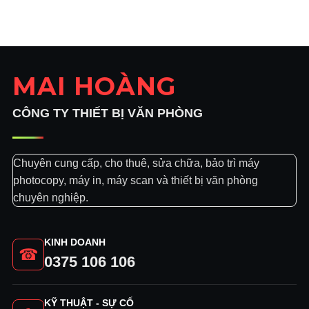
là:
tại
1.600.000₫.
là:
1.300.000₫.
MAI HOÀNG
CÔNG TY THIẾT BỊ VĂN PHÒNG
Chuyên cung cấp, cho thuê, sửa chữa, bảo trì máy
photocopy, máy in, máy scan và thiết bị văn phòng
chuyên nghiệp.
KINH DOANH
☎
0375 106 106
KỸ THUẬT - SỰ CỐ