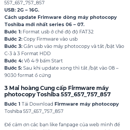
557_657_757_857
USB: 2G – 16G.
Cách update Frimware dòng máy photocopy
Toshiba mới nhất series 06 – 07.
Bước 1:
Format usb ở chế độ độ FAT32
Bước 2:
Copy Firmware vào usb
Bước 3:
Gắn usb vào máy photocopy và tắt /bật Vào
C-3 à 3 Format HDD
Bước 4:
Vô 4-9 bấm Start
Bước 5:
Sau khi update xong thì tắt /bật vào 08 –
9030 format ổ cứng
3
Mai hoàng Cung cấp
Firmware máy
photocopy
Toshiba 557_657_757_857
Bước 1
Tải Download
Firmware máy photocopy
Toshiba 557_657_757_857
Để cảm ơn các bạn like fanpage của web mình để