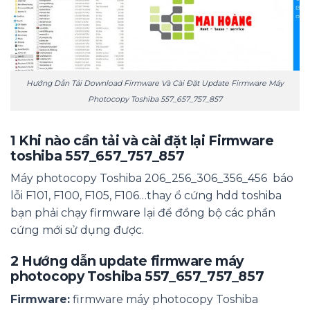
Hướng Dẫn Tải Download Firmware Và Cài Đặt Update Firmware Máy
Photocopy Toshiba 557_657_757_857
1
Khi nào cần tải và cài đặt lại Firmware
toshiba 557_657_757_857
Máy photocopy Toshiba 206_256_306_356_456 báo
lỗi F101, F100, F105, F106…thay ổ cứng hdd toshiba
bạn phải chạy firmware lại để đồng bộ các phần
cứng mới sử dụng được.
2
Hướng dẫn update firmware máy
photocopy Toshiba 557_657_757_857
Firmware:
firmware máy photocopy Toshiba