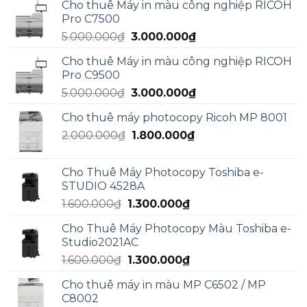
Cho thuê Máy in màu công nghiệp RICOH
là:
tại
Pro C7500
5.950.000₫.
là:
Giá
Giá
5.000.000
₫
3.000.000
₫
4.990.000₫.
gốc
hiện
Cho thuê Máy in màu công nghiệp RICOH
là:
tại
Pro C9500
5.000.000₫.
là:
Giá
Giá
5.000.000
₫
3.000.000
₫
3.000.000₫.
gốc
hiện
Cho thuê máy photocopy Ricoh MP 8001
là:
tại
Giá
Giá
2.000.000
₫
5.000.000₫.
1.800.000
₫
là:
gốc
hiện
3.000.000₫.
là:
tại
Cho Thuê Máy Photocopy Toshiba e-
2.000.000₫.
là:
STUDIO 4528A
1.800.000₫.
Giá
Giá
1.600.000
₫
1.300.000
₫
gốc
hiện
Cho Thuê Máy Photocopy Màu Toshiba e-
là:
tại
Studio2021AC
1.600.000₫.
là:
Giá
Giá
1.600.000
₫
1.300.000
₫
1.300.000₫.
gốc
hiện
Cho thuê máy in màu MP C6502 / MP
là:
tại
C8002
1.600.000₫.
là: