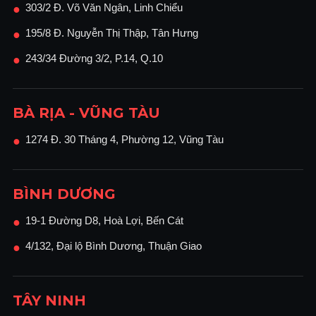
303/2 Đ. Võ Văn Ngân, Linh Chiểu
●
195/8 Đ. Nguyễn Thị Thập, Tân Hưng
●
243/34 Đường 3/2, P.14, Q.10
●
BÀ RỊA - VŨNG TÀU
1274 Đ. 30 Tháng 4, Phường 12, Vũng Tàu
●
BÌNH DƯƠNG
19-1 Đường D8, Hoà Lợi, Bến Cát
●
4/132, Đại lộ Bình Dương, Thuận Giao
●
TÂY NINH