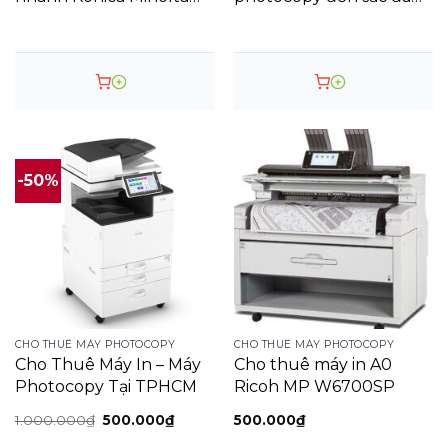
AccurioPress 6136P
chức năng bizhub i-
Digital Press
Series 550i/450i
-50%
CHO THUÊ MÁY PHOTOCOPY
CHO THUÊ MÁY PHOTOCOPY
Cho Thuê Máy In – Máy
Cho thuê máy in A0
Photocopy Tại TPHCM
Ricoh MP W6700SP
Giá
Giá
1.000.000
₫
500.000
₫
500.000
₫
gốc
hiện
là:
tại