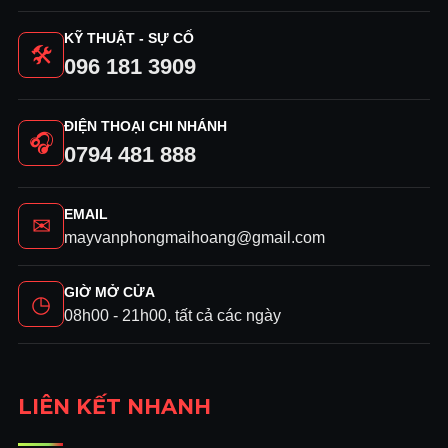
KỸ THUẬT - SỰ CỐ
🛠
096 181 3909
ĐIỆN THOẠI CHI NHÁNH
🎧
0794 481 888
EMAIL
✉
mayvanphongmaihoang@gmail.com
GIỜ MỞ CỬA
◷
08h00 - 21h00, tất cả các ngày
LIÊN KẾT NHANH