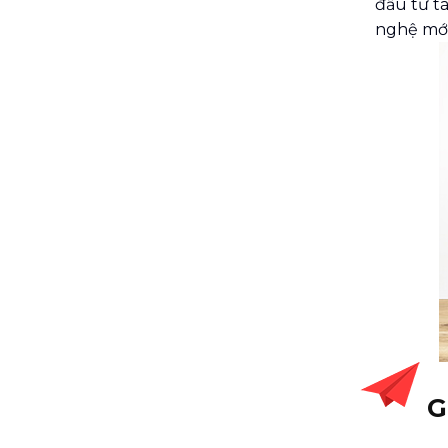
đầu tư tà
nghệ mới
G