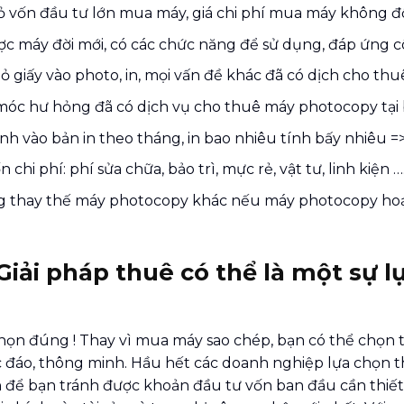
 vốn đầu tư lớn mua máy, giá chi phí mua máy không đồ
c máy đời mới, có các chức năng để sử dụng, đáp ứng cô
ỏ giấy vào photo, in, mọi vấn đề khác đã có dịch cho th
móc hư hỏng đã có dịch vụ cho thuê máy photocopy tại 
ính vào bản in theo tháng, in bao nhiêu tính bấy nhiêu =
 chi phí: phí sửa chữa, bảo trì, mực rẻ, vật tư, linh kiện ….
 thay thế máy photocopy khác nếu máy photocopy hoạ
Giải pháp thuê có thể là một sự 
họn đúng ! Thay vì mua máy sao chép, bạn có thể chọn t
 đáo, thông minh. Hầu hết các doanh nghiệp lựa chọn t
 để bạn tránh được khoản đầu tư vốn ban đầu cần thiết