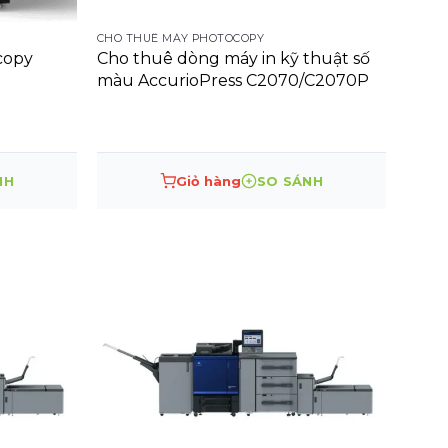
CHO THUÊ MÁY PHOTOCOPY
copy
Cho thuê dòng máy in kỹ thuật số
màu AccurioPress C2070/C2070P
NH
Giỏ hàng
SO SÁNH