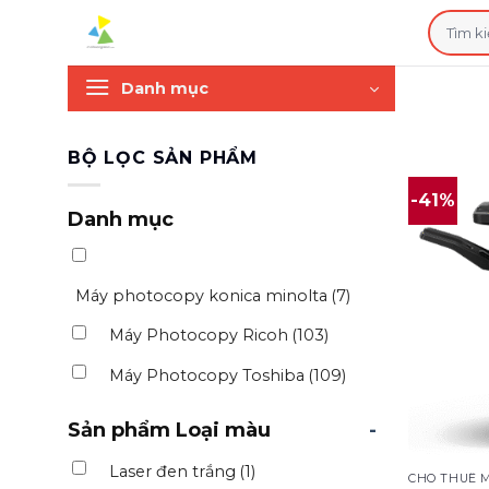
Bỏ
Tìm
qua
kiếm:
nội
Danh mục
dung
BỘ LỌC SẢN PHẨM
-41%
Danh mục
Máy photocopy konica minolta
(7)
Máy Photocopy Ricoh
(103)
Máy Photocopy Toshiba
(109)
Sản phẩm Loại màu
-
Laser đen trắng
(1)
CHO THUÊ 