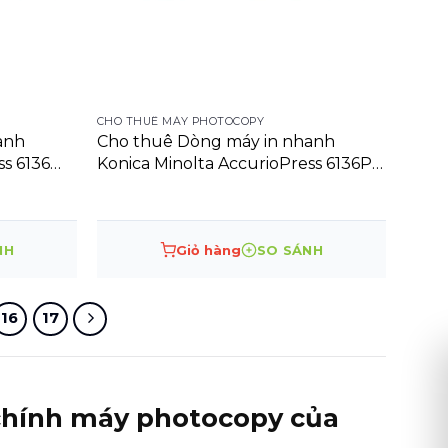
CHO THUÊ MÁY PHOTOCOPY
anh
Cho thuê Dòng máy in nhanh
ss 6136
Konica Minolta AccurioPress 6136P
Digital Press
NH
Giỏ hàng
SO SÁNH
16
17
 chính máy photocopy của