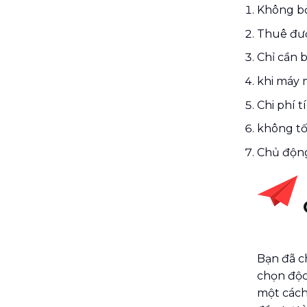
Không bỏ
Thuê đượ
Chỉ cần b
khi máy 
Chi phí t
không tốn
Chủ động
Bạn đã c
chọn độc
một cách