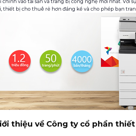
i chính vào tài sản và trang bị công nghệ mới nhất. Với 
, thiết bị cho thuê rẻ hơn đáng kể và cho phép bạn tran
iới thiệu về Công ty cổ phần thiế