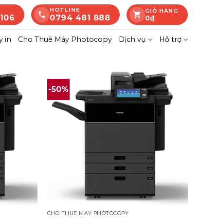
HOTLINE
GIỎ HÀNG
 106
0794 481 888
0
₫
 in
Cho Thuê Máy Photocopy
Dịch vụ
Hỗ trợ
-50%
CHO THUÊ MÁY PHOTOCOPY