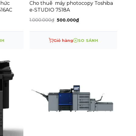
chức
Cho thuê máy photocopy Toshiba
516AC
e-STUDIO 7518A
Giá
Giá
1.000.000
₫
500.000
₫
gốc
hiện
là:
tại
1.000.000₫.
là:
0₫.
500.000₫.
NH
Giỏ hàng
SO SÁNH