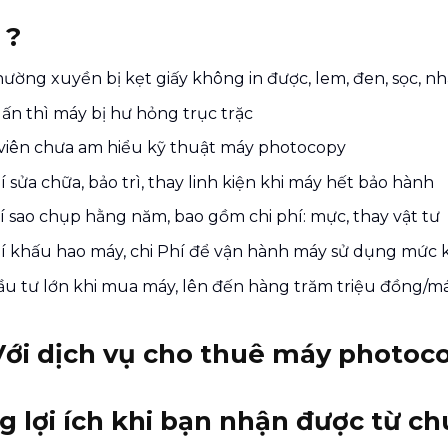
 ?
ường xuyền bị kẹt giấy không in được, lem, đen, sọc, nh
 ấn thì máy bị hư hỏng trục trặc
viên chưa am hiểu kỹ thuật máy photocopy
í sửa chữa, bảo trì, thay linh kiện khi máy hết bảo hành
í sao chụp hằng năm, bao gồm chi phí: mực, thay vật tư
í khấu hao máy, chi Phí để vận hành máy sử dụng mức k
u tư lớn khi mua máy, lên đến hàng trăm triệu đồng/má
Với dịch vụ cho thuê máy photoco
 lợi ích khi bạn nhận được từ ch