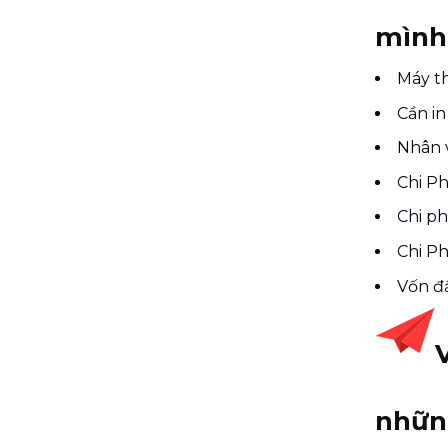
mình
Máy th
Cần in
Nhân 
Chi Ph
Chi ph
Chi Ph
Vốn đầ
những