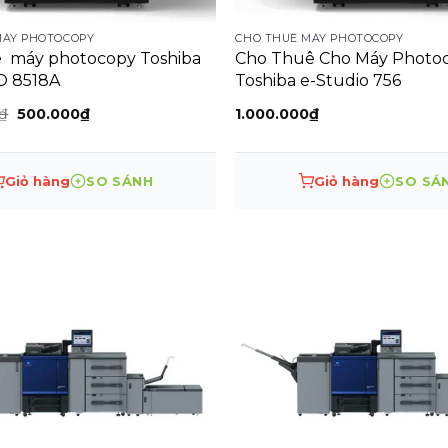
MÁY PHOTOCOPY
CHO THUÊ MÁY PHOTOCOPY
 máy photocopy Toshiba
Cho Thuê Cho Máy Photo
O 8518A
Toshiba e-Studio 756
Giá
Giá
₫
500.000
₫
1.000.000
₫
gốc
hiện
là:
tại
1.000.000₫.
là:
500.000₫.
Giỏ hàng
SO SÁNH
Giỏ hàng
SO SÁ