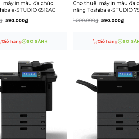
 máy in màu đa chức
Cho thuê máy in màu đa 
hiba e-STUDIO 6516AC
năng Toshiba e-STUDIO 7
Giá
Giá
Giá
Giá
₫
590.000
₫
1.000.000
₫
590.000
₫
gốc
hiện
gốc
hiện
là:
tại
là:
tại
1.000.000₫.
là:
1.000.000₫.
là:
590.000₫.
590.00
Giỏ hàng
SO SÁNH
Giỏ hàng
SO SÁ