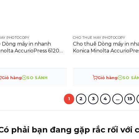
MÁY PHOTOCOPY
CHO THUÊ MÁY PHOTOCOPY
 Dòng máy in nhanh
Cho thuê Dòng máy in nh
inolta AccurioPress 6120
Konica Minolta AccurioPre
ress
Digital Press
Giỏ hàng
SO SÁNH
Giỏ hàng
SO SÁ
1
2
3
4
…
15
Có phải bạn đang gặp rắc rối với