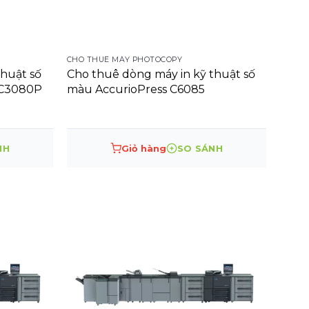
CHO THUÊ MÁY PHOTOCOPY
thuật số
Cho thuê dòng máy in kỹ thuật số
/C3080P
màu AccurioPress C6085
NH
Giỏ hàng
SO SÁNH