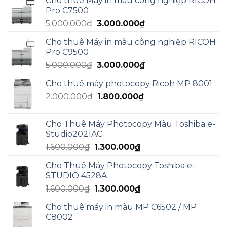
Cho thuê Máy in màu công nghiệp RICOH
là:
tại
Pro C7500
5.950.000₫.
là:
Giá
Giá
5.000.000
₫
3.000.000
₫
4.990.000₫.
gốc
hiện
Cho thuê Máy in màu công nghiệp RICOH
là:
tại
Pro C9500
5.000.000₫.
là:
Giá
Giá
5.000.000
₫
3.000.000
₫
3.000.000₫.
gốc
hiện
Cho thuê máy photocopy Ricoh MP 8001
là:
tại
Giá
Giá
2.000.000
₫
5.000.000₫.
1.800.000
₫
là:
gốc
hiện
3.000.000₫.
là:
tại
Cho Thuê Máy Photocopy Màu Toshiba e-
2.000.000₫.
là:
Studio2021AC
1.800.000₫.
Giá
Giá
1.600.000
₫
1.300.000
₫
gốc
hiện
Cho Thuê Máy Photocopy Toshiba e-
là:
tại
STUDIO 4528A
1.600.000₫.
là:
Giá
Giá
1.600.000
₫
1.300.000
₫
1.300.000₫.
gốc
hiện
Cho thuê máy in màu MP C6502 / MP
là:
tại
C8002
1.600.000₫.
là: