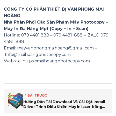
CÔNG TY CỔ PHẦN THIẾT BỊ VĂN PHÒNG MAI
HOÀNG
Nhà Phân Phối Các Sản Phẩm Máy Photocopy –
Máy In Đa Năng Mpf (Copy – In – Scan)
Hotline: 079 4481 888 – 079 4481 888 – ZALO 079
4481 888
Email:
mayvanphongmaihoang@gmail.com
–
Info@maihoangphotocopy.com
Website:
https://maihoangphotocopy.com
BÀI TRƯỚC
Hướng Dẫn Tải Download Và Cài Đặt Install
Driver Trình Điều Khiển Máy in laser trắng
đen Canon LBP6030W