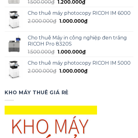
Giá
Giá
1.500.000
₫
1.200.000
₫
1.300.000₫.
gốc
hiện
Cho thuê máy photocopy RICOH IM 6000
là:
tại
Giá
Giá
2.000.000
₫
1.500.000₫.
1.000.000
₫
là:
gốc
hiện
1.200.000₫.
là:
tại
Cho thuê Máy in công nghiệp đen trắng
2.000.000₫.
là:
RICOH Pro 8320S
1.000.000₫.
Giá
Giá
1.500.000
₫
1.000.000
₫
gốc
hiện
Cho thuê máy photocopy RICOH IM 5000
là:
tại
Giá
Giá
2.000.000
₫
1.500.000₫.
1.000.000
₫
là:
gốc
hiện
1.000.000₫.
là:
tại
2.000.000₫.
là:
KHO MÁY THUÊ GIÁ RẺ
1.000.000₫.