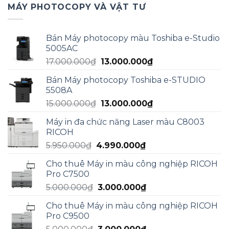
MÁY PHOTOCOPY VÀ VẬT TƯ
Bán Máy photocopy màu Toshiba e-Studio
5005AC
Giá
Giá
17.000.000
₫
13.000.000
₫
gốc
hiện
Bán Máy photocopy Toshiba e-STUDIO
là:
tại
5508A
17.000.000₫.
là:
Giá
Giá
15.000.000
₫
13.000.000
₫
13.000.000₫.
gốc
hiện
Máy in đa chức năng Laser màu C8003
là:
tại
RICOH
15.000.000₫.
là:
Giá
Giá
5.950.000
₫
4.990.000
₫
13.000.000₫.
gốc
hiện
Cho thuê Máy in màu công nghiệp RICOH
là:
tại
Pro C7500
5.950.000₫.
là:
Giá
Giá
5.000.000
₫
3.000.000
₫
4.990.000₫.
gốc
hiện
Cho thuê Máy in màu công nghiệp RICOH
là:
tại
Pro C9500
5.000.000₫.
là:
Giá
Giá