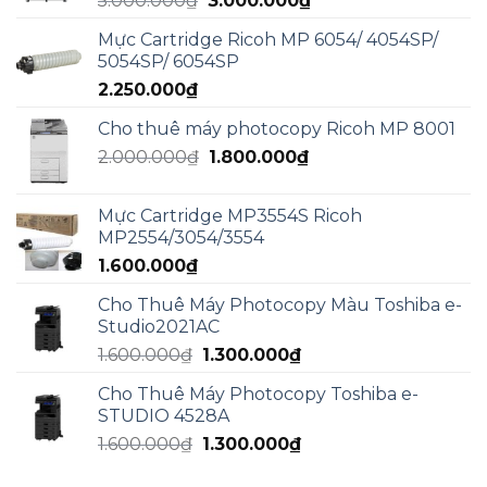
5.000.000
₫
3.000.000
₫
3.000.000₫.
gốc
hiện
Mực Cartridge Ricoh MP 6054/ 4054SP/
là:
tại
5054SP/ 6054SP
5.000.000₫.
là:
2.250.000
₫
3.000.000₫.
Cho thuê máy photocopy Ricoh MP 8001
Giá
Giá
2.000.000
₫
1.800.000
₫
gốc
hiện
là:
tại
Mực Cartridge MP3554S Ricoh
2.000.000₫.
là:
MP2554/3054/3554
1.800.000₫.
1.600.000
₫
Cho Thuê Máy Photocopy Màu Toshiba e-
Studio2021AC
Giá
Giá
1.600.000
₫
1.300.000
₫
gốc
hiện
Cho Thuê Máy Photocopy Toshiba e-
là:
tại
STUDIO 4528A
1.600.000₫.
là:
Giá
Giá
1.600.000
₫
1.300.000
₫
1.300.000₫.
gốc
hiện