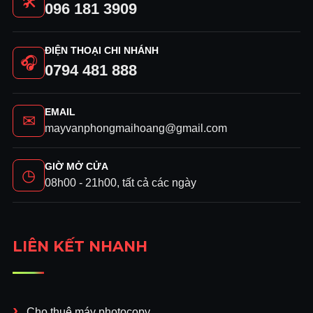
🛠
096 181 3909
ĐIỆN THOẠI CHI NHÁNH
🎧
0794 481 888
EMAIL
✉
mayvanphongmaihoang@gmail.com
GIỜ MỞ CỬA
◷
08h00 - 21h00, tất cả các ngày
LIÊN KẾT NHANH
Cho thuê máy photocopy