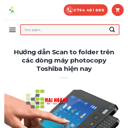
Bỏ
0794 481 888
qua
nội
dung
Tìm
kiếm:
Hướng dẫn Scan to folder trên
các dòng máy photocopy
Toshiba hiện nay