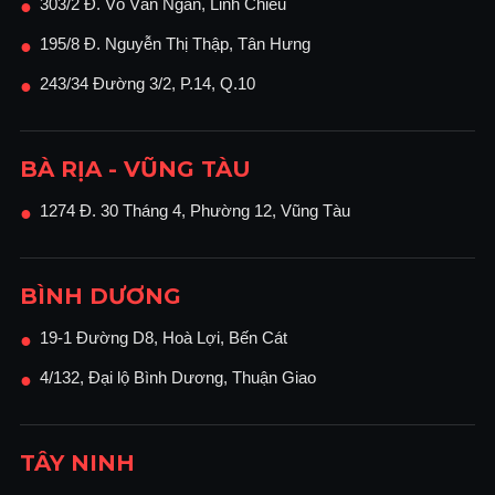
303/2 Đ. Võ Văn Ngân, Linh Chiểu
●
195/8 Đ. Nguyễn Thị Thập, Tân Hưng
●
243/34 Đường 3/2, P.14, Q.10
●
BÀ RỊA - VŨNG TÀU
1274 Đ. 30 Tháng 4, Phường 12, Vũng Tàu
●
BÌNH DƯƠNG
19-1 Đường D8, Hoà Lợi, Bến Cát
●
4/132, Đại lộ Bình Dương, Thuận Giao
●
TÂY NINH