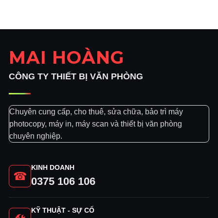
là:
tại
1.600.000₫.
là:
1.300.000₫.
MAI HOÀNG
CÔNG TY THIẾT BỊ VĂN PHÒNG
Chuyên cung cấp, cho thuê, sửa chữa, bảo trì máy
photocopy, máy in, máy scan và thiết bị văn phòng
chuyên nghiệp.
KINH DOANH
☎
0375 106 106
KỸ THUẬT - SỰ CỐ