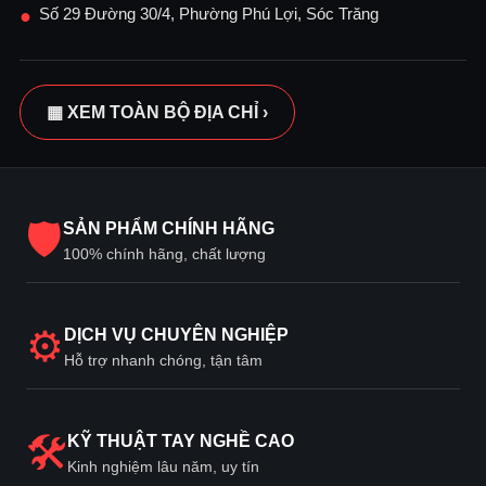
Số 29 Đường 30/4, Phường Phú Lợi, Sóc Trăng
●
▦ XEM TOÀN BỘ ĐỊA CHỈ ›
🛡
SẢN PHẨM CHÍNH HÃNG
100% chính hãng, chất lượng
⚙
DỊCH VỤ CHUYÊN NGHIỆP
Hỗ trợ nhanh chóng, tận tâm
🛠
KỸ THUẬT TAY NGHỀ CAO
Kinh nghiệm lâu năm, uy tín