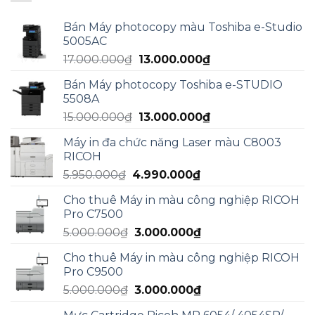
Bán Máy photocopy màu Toshiba e-Studio
5005AC
Giá
Giá
17.000.000
₫
13.000.000
₫
gốc
hiện
Bán Máy photocopy Toshiba e-STUDIO
là:
tại
5508A
17.000.000₫.
là:
Giá
Giá
15.000.000
₫
13.000.000
₫
13.000.000₫.
gốc
hiện
Máy in đa chức năng Laser màu C8003
là:
tại
RICOH
15.000.000₫.
là:
Giá
Giá
5.950.000
₫
4.990.000
₫
13.000.000₫.
gốc
hiện
Cho thuê Máy in màu công nghiệp RICOH
là:
tại
Pro C7500
5.950.000₫.
là:
Giá
Giá
5.000.000
₫
3.000.000
₫
4.990.000₫.
gốc
hiện
Cho thuê Máy in màu công nghiệp RICOH
là:
tại
Pro C9500
5.000.000₫.
là:
Giá
Giá
5.000.000
₫
3.000.000
₫
3.000.000₫.
gốc
hiện