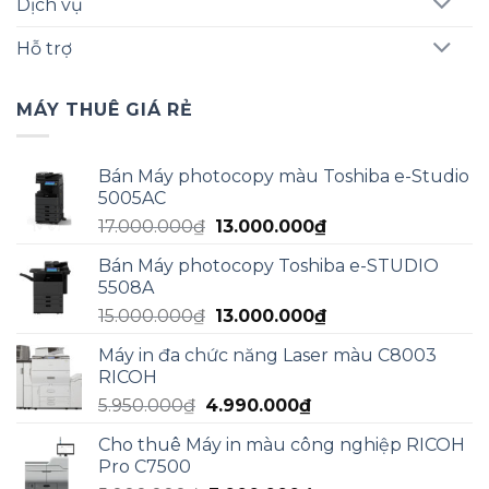
Dịch vụ
Hỗ trợ
MÁY THUÊ GIÁ RẺ
Bán Máy photocopy màu Toshiba e-Studio
5005AC
Giá
Giá
17.000.000
₫
13.000.000
₫
gốc
hiện
Bán Máy photocopy Toshiba e-STUDIO
là:
tại
5508A
17.000.000₫.
là:
Giá
Giá
15.000.000
₫
13.000.000
₫
13.000.000₫.
gốc
hiện
Máy in đa chức năng Laser màu C8003
là:
tại
RICOH
15.000.000₫.
là:
Giá
Giá
5.950.000
₫
4.990.000
₫
13.000.000₫.
gốc
hiện
Cho thuê Máy in màu công nghiệp RICOH
là:
tại
Pro C7500
5.950.000₫.
là: