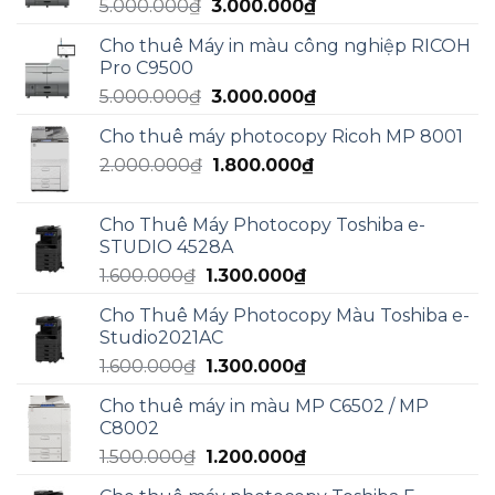
Giá
Giá
5.000.000
₫
3.000.000
₫
4.990.000₫.
gốc
hiện
Cho thuê Máy in màu công nghiệp RICOH
là:
tại
Pro C9500
5.000.000₫.
là:
Giá
Giá
5.000.000
₫
3.000.000
₫
3.000.000₫.
gốc
hiện
Cho thuê máy photocopy Ricoh MP 8001
là:
tại
Giá
Giá
2.000.000
₫
5.000.000₫.
1.800.000
₫
là:
gốc
hiện
3.000.000₫.
là:
tại
Cho Thuê Máy Photocopy Toshiba e-
2.000.000₫.
là:
STUDIO 4528A
1.800.000₫.
Giá
Giá
1.600.000
₫
1.300.000
₫
gốc
hiện
Cho Thuê Máy Photocopy Màu Toshiba e-
là:
tại
Studio2021AC
1.600.000₫.
là:
Giá
Giá
1.600.000
₫
1.300.000
₫
1.300.000₫.
gốc
hiện
Cho thuê máy in màu MP C6502 / MP
là:
tại
C8002
1.600.000₫.
là:
Giá
Giá
1.500.000
₫
1.200.000
₫
1.300.000₫.
gốc
hiện