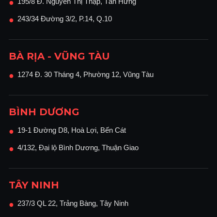
195/8 Đ. Nguyễn Thị Thập, Tân Hưng
●
243/34 Đường 3/2, P.14, Q.10
●
BÀ RỊA - VŨNG TÀU
1274 Đ. 30 Tháng 4, Phường 12, Vũng Tàu
●
BÌNH DƯƠNG
19-1 Đường D8, Hoà Lợi, Bến Cát
●
4/132, Đại lộ Bình Dương, Thuận Giao
●
TÂY NINH
237/3 QL 22, Trảng Bàng, Tây Ninh
●