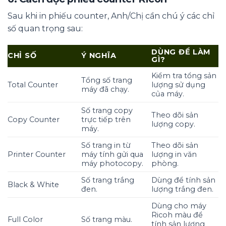
Sau khi in phiếu counter, Anh/Chị cần chú ý các chỉ
số quan trọng sau:
DÙNG ĐỂ LÀM
CHỈ SỐ
Ý NGHĨA
GÌ?
Kiểm tra tổng sản
Tổng số trang
Total Counter
lượng sử dụng
máy đã chạy.
của máy.
Số trang copy
Theo dõi sản
Copy Counter
trực tiếp trên
lượng copy.
máy.
Số trang in từ
Theo dõi sản
Printer Counter
máy tính gửi qua
lượng in văn
máy photocopy.
phòng.
Số trang trắng
Dùng để tính sản
Black & White
đen.
lượng trắng đen.
Dùng cho máy
Ricoh màu để
Full Color
Số trang màu.
tính sản lượng