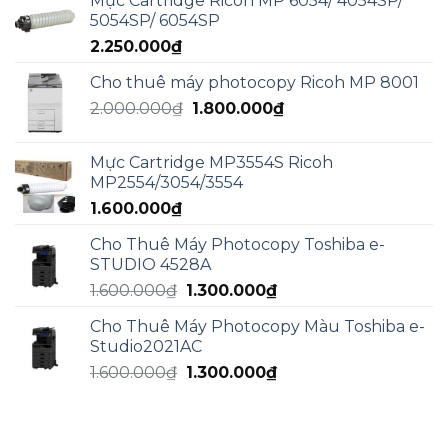
Mực Cartridge Ricoh MP 6054/ 4054SP/
là:
tại
5054SP/ 6054SP
5.000.000₫.
là:
2.250.000
₫
3.000.000₫.
Cho thuê máy photocopy Ricoh MP 8001
Giá
Giá
2.000.000
₫
1.800.000
₫
gốc
hiện
là:
tại
Mực Cartridge MP3554S Ricoh
2.000.000₫.
là:
MP2554/3054/3554
1.800.000₫.
1.600.000
₫
Cho Thuê Máy Photocopy Toshiba e-
STUDIO 4528A
Giá
Giá
1.600.000
₫
1.300.000
₫
gốc
hiện
Cho Thuê Máy Photocopy Màu Toshiba e-
là:
tại
Studio2021AC
1.600.000₫.
là:
Giá
Giá
1.600.000
₫
1.300.000
₫
1.300.000₫.
gốc
hiện
là:
tại
1.600.000₫.
là: