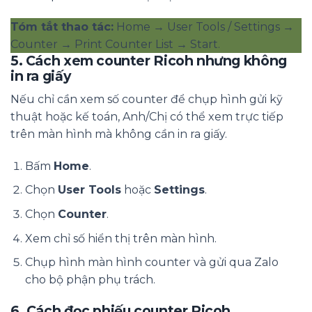
Tóm tắt thao tác:
Home → User Tools / Settings →
Counter → Print Counter List → Start.
5. Cách xem counter Ricoh nhưng không
in ra giấy
Nếu chỉ cần xem số counter để chụp hình gửi kỹ
thuật hoặc kế toán, Anh/Chị có thể xem trực tiếp
trên màn hình mà không cần in ra giấy.
Bấm
Home
.
Chọn
User Tools
hoặc
Settings
.
Chọn
Counter
.
Xem chỉ số hiển thị trên màn hình.
Chụp hình màn hình counter và gửi qua Zalo
cho bộ phận phụ trách.
6. Cách đọc phiếu counter Ricoh