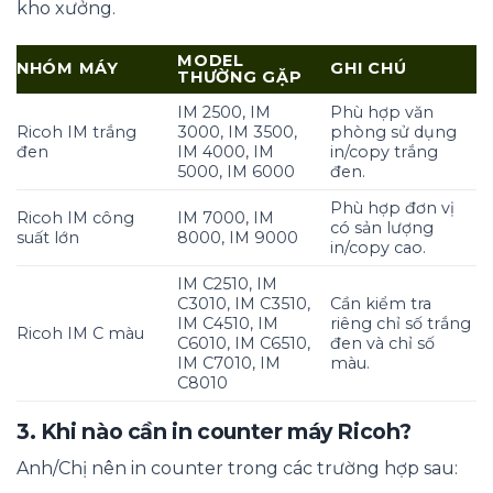
kho xưởng.
MODEL
NHÓM MÁY
GHI CHÚ
THƯỜNG GẶP
IM 2500, IM
Phù hợp văn
Ricoh IM trắng
3000, IM 3500,
phòng sử dụng
đen
IM 4000, IM
in/copy trắng
5000, IM 6000
đen.
Phù hợp đơn vị
Ricoh IM công
IM 7000, IM
có sản lượng
suất lớn
8000, IM 9000
in/copy cao.
IM C2510, IM
C3010, IM C3510,
Cần kiểm tra
IM C4510, IM
riêng chỉ số trắng
Ricoh IM C màu
C6010, IM C6510,
đen và chỉ số
IM C7010, IM
màu.
C8010
3. Khi nào cần in counter máy Ricoh?
Anh/Chị nên in counter trong các trường hợp sau: