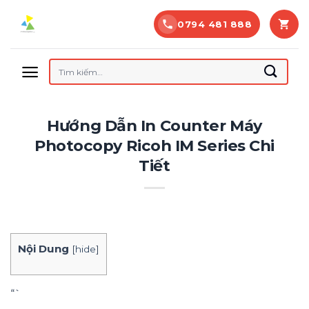
Bỏ
0794 481 888
qua
nội
dung
Tìm
kiếm:
Hướng Dẫn In Counter Máy
Photocopy Ricoh IM Series Chi
Tiết
Nội Dung
[
hide
]
“`