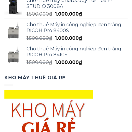
Cho thuê máy photocopy Toshiba E-
là:
tại
STUDIO 3008A
1.500.000₫.
là:
Giá
Giá
1.500.000
₫
1.000.000
₫
1.200.000₫.
gốc
hiện
Cho thuê Máy in công nghiệp đen trắng
là:
tại
RICOH Pro 8400S
1.500.000₫.
là:
Giá
Giá
1.500.000
₫
1.000.000
₫
1.000.000₫.
gốc
hiện
Cho thuê Máy in công nghiệp đen trắng
là:
tại
RICOH Pro 8410S
1.500.000₫.
là:
Giá
Giá
1.500.000
₫
1.000.000
₫
1.000.000₫.
gốc
hiện
là:
tại
KHO MÁY THUÊ GIÁ RẺ
1.500.000₫.
là:
1.000.000₫.