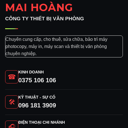
MAI HOÀNG
CÔNG TY THIẾT BỊ VĂN PHÒNG
Chuyên cung cấp, cho thuê, sửa chữa, bảo trì máy
photocopy, máy in, máy scan và thiết bị văn phòng
chuyên nghiệp.
KINH DOANH
☎
0375 106 106
KỸ THUẬT - SỰ CỐ
🛠
096 181 3909
ĐIỆN THOẠI CHI NHÁNH
🎧