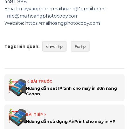
4481 888
Email:
mayvanphongmaihoang@gmail.com
–
Info@maihoangphotocopy.com
Website:
https://maihoangphotocopy.com
Tags liên quan:
driver hp
Fix hp
BÀI TRƯỚC
Hướng dẫn set IP tĩnh cho máy in đơn năng
Canon
BÀI TIẾP
Hướng dẫn sử dụng AirPrint cho máy in HP