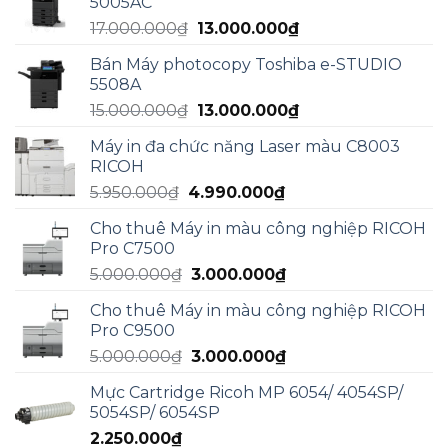
5005AC
Giá
Giá
17.000.000
₫
13.000.000
₫
gốc
hiện
Bán Máy photocopy Toshiba e-STUDIO
là:
tại
5508A
17.000.000₫.
là:
Giá
Giá
15.000.000
₫
13.000.000
₫
13.000.000₫.
gốc
hiện
Máy in đa chức năng Laser màu C8003
là:
tại
RICOH
15.000.000₫.
là:
Giá
Giá
5.950.000
₫
4.990.000
₫
13.000.000₫.
gốc
hiện
Cho thuê Máy in màu công nghiệp RICOH
là:
tại
Pro C7500
5.950.000₫.
là:
Giá
Giá
5.000.000
₫
3.000.000
₫
4.990.000₫.
gốc
hiện
Cho thuê Máy in màu công nghiệp RICOH
là:
tại
Pro C9500
5.000.000₫.
là:
Giá
Giá
5.000.000
₫
3.000.000
₫
3.000.000₫.
gốc
hiện
Mực Cartridge Ricoh MP 6054/ 4054SP/
là:
tại
5054SP/ 6054SP
5.000.000₫.
là:
2.250.000
₫
3.000.000₫.