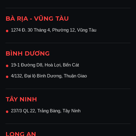
BÀ RỊA - VŨNG TÀU
1274 Đ. 30 Tháng 4, Phường 12, Vũng Tàu
●
BÌNH DƯƠNG
19-1 Đường D8, Hoà Lợi, Bến Cát
●
4/132, Đại lộ Bình Dương, Thuận Giao
●
TÂY NINH
237/3 QL 22, Trảng Bàng, Tây Ninh
●
LONG AN