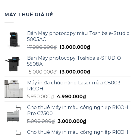
MÁY THUÊ GIÁ RẺ
Bán Máy photocopy màu Toshiba e-Studio
5005AC
Giá
Giá
17.000.000
₫
13.000.000
₫
gốc
hiện
Bán Máy photocopy Toshiba e-STUDIO
là:
tại
5508A
17.000.000₫.
là:
Giá
Giá
15.000.000
₫
13.000.000
₫
13.000.000₫.
gốc
hiện
Máy in đa chức năng Laser màu C8003
là:
tại
RICOH
15.000.000₫.
là:
Giá
Giá
5.950.000
₫
4.990.000
₫
13.000.000₫.
gốc
hiện
Cho thuê Máy in màu công nghiệp RICOH
là:
tại
Pro C7500
5.950.000₫.
là:
Giá
Giá
5.000.000
₫
3.000.000
₫
4.990.000₫.
gốc
hiện
Cho thuê Máy in màu công nghiệp RICOH
là:
tại