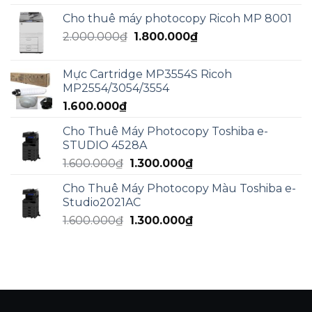
Cho thuê máy photocopy Ricoh MP 8001
Giá
Giá
2.000.000
₫
1.800.000
₫
gốc
hiện
là:
tại
Mực Cartridge MP3554S Ricoh
2.000.000₫.
là:
MP2554/3054/3554
1.800.000₫.
1.600.000
₫
Cho Thuê Máy Photocopy Toshiba e-
STUDIO 4528A
Giá
Giá
1.600.000
₫
1.300.000
₫
gốc
hiện
Cho Thuê Máy Photocopy Màu Toshiba e-
là:
tại
Studio2021AC
1.600.000₫.
là:
Giá
Giá
1.600.000
₫
1.300.000
₫
1.300.000₫.
gốc
hiện
là:
tại
1.600.000₫.
là:
1.300.000₫.