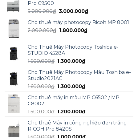
Pro C9500
5.000.000₫.
là:
Giá
Giá
5.000.000
₫
3.000.000
₫
3.000.000₫.
gốc
hiện
Cho thuê máy photocopy Ricoh MP 8001
là:
tại
Giá
Giá
2.000.000
₫
5.000.000₫.
1.800.000
₫
là:
gốc
hiện
3.000.000₫.
là:
tại
Cho Thuê Máy Photocopy Toshiba e-
2.000.000₫.
là:
STUDIO 4528A
1.800.000₫.
Giá
Giá
1.600.000
₫
1.300.000
₫
gốc
hiện
Cho Thuê Máy Photocopy Màu Toshiba e-
là:
tại
Studio2021AC
1.600.000₫.
là:
Giá
Giá
1.600.000
₫
1.300.000
₫
1.300.000₫.
gốc
hiện
Cho thuê máy in màu MP C6502 / MP
là:
tại
C8002
1.600.000₫.
là:
Giá
Giá
1.500.000
₫
1.200.000
₫
1.300.000₫.
gốc
hiện
Cho thuê Máy in công nghiệp đen trắng
là:
tại
RICOH Pro 8420S
1.500.000₫.
là:
Giá
Giá
1.500.000
₫
1.000.000
₫
1.200.000₫.