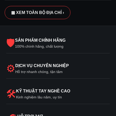
▦ XEM TOÀN BỘ ĐỊA CHỈ ›
🛡
SẢN PHẨM CHÍNH HÃNG
100% chính hãng, chất lượng
⚙
DỊCH VỤ CHUYÊN NGHIỆP
Hỗ trợ nhanh chóng, tận tâm
🛠
KỸ THUẬT TAY NGHỀ CAO
Kinh nghiệm lâu năm, uy tín