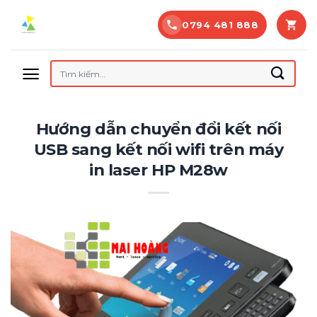
Bỏ
0794 481 888
qua
nội
dung
Tìm
kiếm:
Hướng dẫn chuyển đổi kết nối
USB sang kết nối wifi trên máy
in laser HP M28w