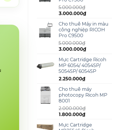
4.990.000₫.
5.000.000
₫
Giá
Giá
3.000.000
₫
gốc
hiện
Cho thuê Máy in màu
là:
tại
công nghiệp RICOH
5.000.000₫.
là:
Pro C9500
3.000.000₫.
5.000.000
₫
Giá
Giá
3.000.000
₫
gốc
hiện
Mực Cartridge Ricoh
là:
tại
MP 6054/ 4054SP/
5.000.000₫.
là:
u
5054SP/ 6054SP
3.000.000₫.
2.250.000
₫
Cho thuê máy
photocopy Ricoh MP
8001
2.000.000
₫
Giá
Giá
1.800.000
₫
gốc
hiện
Mực Cartridge
là:
tại