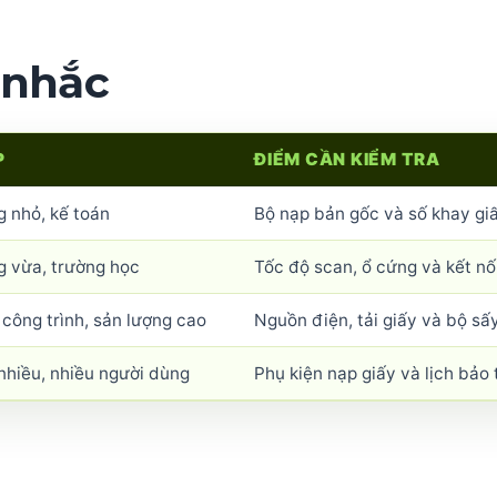
 nhắc
P
ĐIỂM CẦN KIỂM TRA
 nhỏ, kế toán
Bộ nạp bản gốc và số khay gi
g vừa, trường học
Tốc độ scan, ổ cứng và kết n
công trình, sản lượng cao
Nguồn điện, tải giấy và bộ sấ
 nhiều, nhiều người dùng
Phụ kiện nạp giấy và lịch bảo t