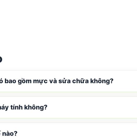
p
có bao gồm mực và sửa chữa không?
máy tính không?
ế nào?