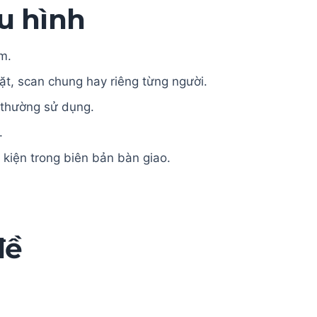
u hình
m.
t, scan chung hay riêng từng người.
y thường sử dụng.
.
 kiện trong biên bản bàn giao.
đề