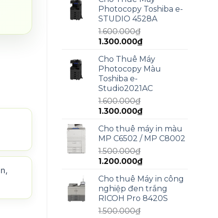
là:
tại
Photocopy Toshiba e-
2.000.000₫.
là:
STUDIO 4528A
1.800.000₫.
1.600.000
₫
Giá
Giá
1.300.000
₫
gốc
hiện
Cho Thuê Máy
là:
tại
Photocopy Màu
1.600.000₫.
là:
Toshiba e-
1.300.000₫.
Studio2021AC
1.600.000
₫
Giá
Giá
1.300.000
₫
gốc
hiện
Cho thuê máy in màu
là:
tại
MP C6502 / MP C8002
1.600.000₫.
là:
1.500.000
₫
1.300.000₫.
Giá
Giá
1.200.000
₫
n,
gốc
hiện
Cho thuê Máy in công
là:
tại
nghiệp đen trắng
1.500.000₫.
là:
RICOH Pro 8420S
1.200.000₫.
1.500.000
₫