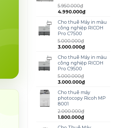
13.000.000₫.
5.950.000
₫
Giá
Giá
4.990.000
₫
gốc
hiện
Cho thuê Máy in màu
là:
tại
công nghiệp RICOH
5.950.000₫.
là:
Pro C7500
4.990.000₫.
5.000.000
₫
Giá
Giá
3.000.000
₫
gốc
hiện
Cho thuê Máy in màu
là:
tại
công nghiệp RICOH
5.000.000₫.
là:
Pro C9500
3.000.000₫.
5.000.000
₫
Giá
Giá
3.000.000
₫
gốc
hiện
Cho thuê máy
là:
tại
photocopy Ricoh MP
5.000.000₫.
là:
8001
3.000.000₫.
2.000.000
₫
Giá
Giá
1.800.000
₫
gốc
hiện
Cho Thuê Máy