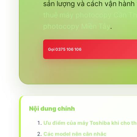
sản lượng và cách vận hành 
thuê máy photocopy Cần T
photocopy Miền Tây
.
Gọi 0375 106 106
Nội dung chính
Ưu điểm của máy Toshiba khi cho t
Các model nên cân nhắc