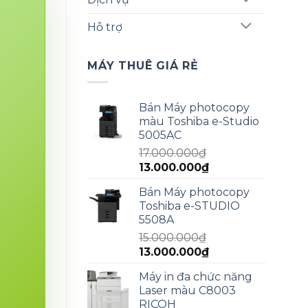
Hỗ trợ
MÁY THUÊ GIÁ RẺ
Bán Máy photocopy
màu Toshiba e-Studio
5005AC
17.000.000
₫
Giá
Giá
13.000.000
₫
gốc
hiện
Bán Máy photocopy
là:
tại
Toshiba e-STUDIO
17.000.000₫.
là:
5508A
13.000.000₫.
15.000.000
₫
Giá
Giá
13.000.000
₫
gốc
hiện
Máy in đa chức năng
là:
tại
Laser màu C8003
15.000.000₫.
là:
RICOH