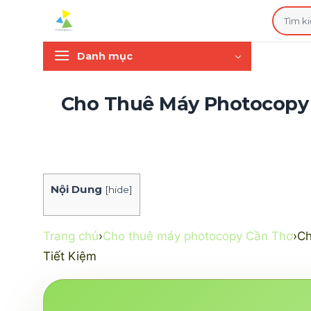
Bỏ
Tìm
qua
kiếm:
nội
Danh mục
dung
Cho Thuê Máy Photocopy T
Nội Dung
[
hide
]
Trang chủ
›
Cho thuê máy photocopy Cần Thơ
›
Ch
Tiết Kiệm