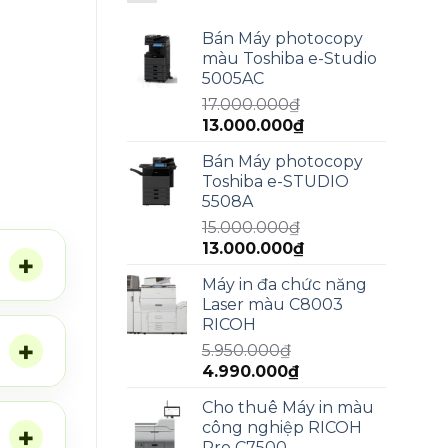
Bán Máy photocopy
màu Toshiba e-Studio
5005AC
17.000.000
₫
Giá
Giá
13.000.000
₫
gốc
hiện
Bán Máy photocopy
là:
tại
Toshiba e-STUDIO
17.000.000₫.
là:
5508A
13.000.000₫.
15.000.000
₫
Giá
Giá
13.000.000
₫
gốc
hiện
Máy in đa chức năng
là:
tại
Laser màu C8003
15.000.000₫.
là:
RICOH
13.000.000₫.
5.950.000
₫
Giá
Giá
4.990.000
₫
gốc
hiện
Cho thuê Máy in màu
là:
tại
công nghiệp RICOH
5.950.000₫.
là:
Pro C7500