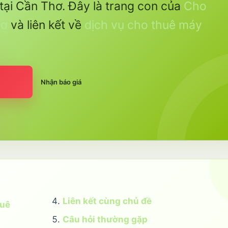
tại Cần Thơ. Đây là trang con của
Cho
hơ
và liên kết về
dịch vụ cho thuê máy
Nhận báo giá
Liên kết cùng chủ đề
huê
Câu hỏi thường gặp