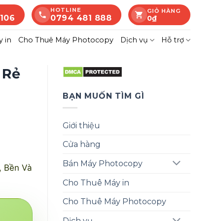
HOTLINE
GIỎ HÀNG
 106
0794 481 888
0
₫
 in
Cho Thuê Máy Photocopy
Dịch vụ
Hỗ trợ
 Rẻ
BẠN MUỐN TÌM GÌ
Giới thiệu
Cửa hàng
Bán Máy Photocopy
, Bền Và
Cho Thuê Máy in
Cho Thuê Máy Photocopy
Dịch vụ