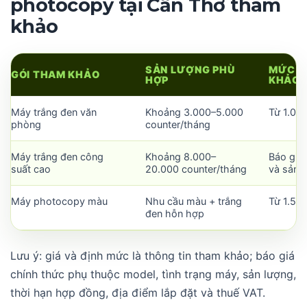
photocopy tại Cần Thơ tham
khảo
SẢN LƯỢNG PHÙ
MỨC P
GÓI THAM KHẢO
HỢP
KHẢO
Máy trắng đen văn
Khoảng 3.000–5.000
Từ 1.00
phòng
counter/tháng
Máy trắng đen công
Khoảng 8.000–
Báo giá
suất cao
20.000 counter/tháng
và sản 
Máy photocopy màu
Nhu cầu màu + trắng
Từ 1.50
đen hỗn hợp
Lưu ý: giá và định mức là thông tin tham khảo; báo giá
chính thức phụ thuộc model, tình trạng máy, sản lượng,
thời hạn hợp đồng, địa điểm lắp đặt và thuế VAT.