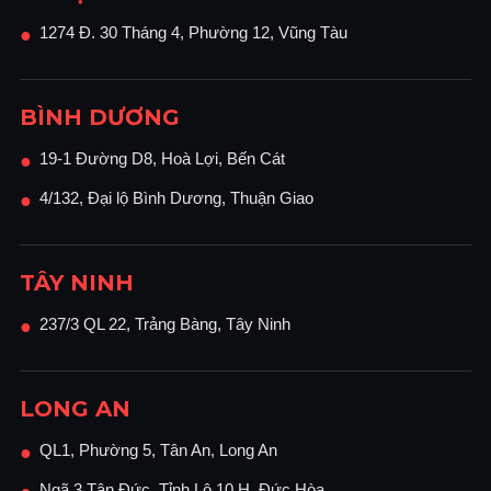
1274 Đ. 30 Tháng 4, Phường 12, Vũng Tàu
●
BÌNH DƯƠNG
19-1 Đường D8, Hoà Lợi, Bến Cát
●
4/132, Đại lộ Bình Dương, Thuận Giao
●
TÂY NINH
237/3 QL 22, Trảng Bàng, Tây Ninh
●
LONG AN
QL1, Phường 5, Tân An, Long An
●
Ngã 3 Tân Đức, Tỉnh Lộ 10 H, Đức Hòa