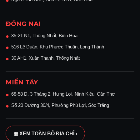
●
ĐỒNG NAI
35-21 N1, Thống Nhất, Biên Hòa
●
516 Lê Duẩn, Khu Phước Thuận, Long Thành
●
30 AH1, Xuân Thanh, Thống Nhất
●
MIỀN TÂY
68-58 Đ. 3 Tháng 2, Hưng Lợi, Ninh Kiều, Cần Thơ
●
Số 29 Đường 30/4, Phường Phú Lợi, Sóc Trăng
●
▦ XEM TOÀN BỘ ĐỊA CHỈ ›