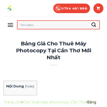
Bỏ
0794 481 888
qua
nội
dung
Tìm
kiếm:
Bảng Giá Cho Thuê Máy
Photocopy Tại Cần Thơ Mới
Nhất
Nội Dung
[
hide
]
Trang chủ
›
Cho thuê máy photocopy Cần Thơ
›
Bảng