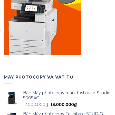
MÁY PHOTOCOPY VÀ VẬT TƯ
Bán Máy photocopy màu Toshiba e-Studio
5005AC
Giá
Giá
17.000.000
₫
13.000.000
₫
gốc
hiện
Bán Máy photocopy Toshiba e-STUDIO