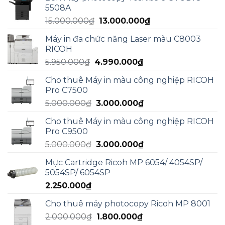
là:
tại
5508A
17.000.000₫.
là:
Giá
Giá
15.000.000
₫
13.000.000
₫
13.000.000₫.
gốc
hiện
Máy in đa chức năng Laser màu C8003
là:
tại
RICOH
15.000.000₫.
là:
Giá
Giá
5.950.000
₫
4.990.000
₫
13.000.000₫.
gốc
hiện
Cho thuê Máy in màu công nghiệp RICOH
là:
tại
Pro C7500
5.950.000₫.
là:
Giá
Giá
5.000.000
₫
3.000.000
₫
4.990.000₫.
gốc
hiện
Cho thuê Máy in màu công nghiệp RICOH
là:
tại
Pro C9500
5.000.000₫.
là:
Giá
Giá
5.000.000
₫
3.000.000
₫
3.000.000₫.
gốc
hiện
Mực Cartridge Ricoh MP 6054/ 4054SP/
là:
tại
5054SP/ 6054SP
5.000.000₫.
là:
2.250.000
₫
3.000.000₫.
Cho thuê máy photocopy Ricoh MP 8001
Giá
Giá
2.000.000
₫
1.800.000
₫