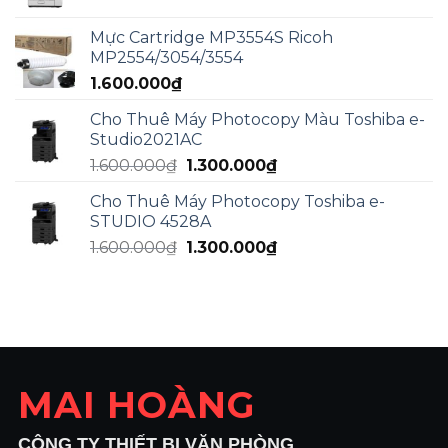
gốc
hiện
là:
tại
Mực Cartridge MP3554S Ricoh
2.000.000₫.
là:
MP2554/3054/3554
1.800.000₫.
1.600.000
₫
Cho Thuê Máy Photocopy Màu Toshiba e-
Studio2021AC
Giá
Giá
1.600.000
₫
1.300.000
₫
gốc
hiện
Cho Thuê Máy Photocopy Toshiba e-
là:
tại
STUDIO 4528A
1.600.000₫.
là:
Giá
Giá
1.600.000
₫
1.300.000
₫
1.300.000₫.
gốc
hiện
là:
tại
1.600.000₫.
là:
1.300.000₫.
MAI HOÀNG
CÔNG TY THIẾT BỊ VĂN PHÒNG