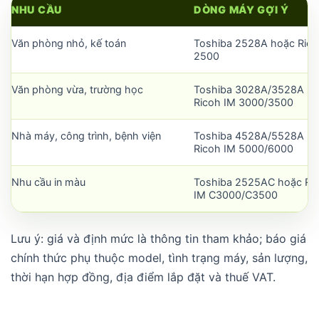
NHU CẦU
DÒNG MÁY GỢI Ý
Văn phòng nhỏ, kế toán
Toshiba 2528A hoặc Rico
2500
Văn phòng vừa, trường học
Toshiba 3028A/3528A h
Ricoh IM 3000/3500
Nhà máy, công trình, bệnh viện
Toshiba 4528A/5528A h
Ricoh IM 5000/6000
Nhu cầu in màu
Toshiba 2525AC hoặc Ri
IM C3000/C3500
Lưu ý: giá và định mức là thông tin tham khảo; báo giá
chính thức phụ thuộc model, tình trạng máy, sản lượng,
thời hạn hợp đồng, địa điểm lắp đặt và thuế VAT.