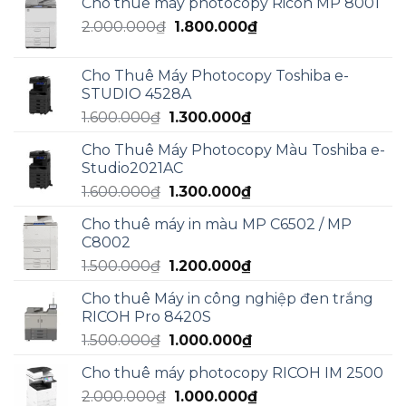
Cho thuê máy photocopy Ricoh MP 8001
là:
tại
Giá
Giá
2.000.000
₫
5.000.000₫.
1.800.000
₫
là:
gốc
hiện
3.000.000₫.
là:
tại
Cho Thuê Máy Photocopy Toshiba e-
2.000.000₫.
là:
STUDIO 4528A
1.800.000₫.
Giá
Giá
1.600.000
₫
1.300.000
₫
gốc
hiện
Cho Thuê Máy Photocopy Màu Toshiba e-
là:
tại
Studio2021AC
1.600.000₫.
là:
Giá
Giá
1.600.000
₫
1.300.000
₫
1.300.000₫.
gốc
hiện
Cho thuê máy in màu MP C6502 / MP
là:
tại
C8002
1.600.000₫.
là:
Giá
Giá
1.500.000
₫
1.200.000
₫
1.300.000₫.
gốc
hiện
Cho thuê Máy in công nghiệp đen trắng
là:
tại
RICOH Pro 8420S
1.500.000₫.
là:
Giá
Giá
1.500.000
₫
1.000.000
₫
1.200.000₫.
gốc
hiện
Cho thuê máy photocopy RICOH IM 2500
là:
tại
Giá
Giá
2.000.000
₫
1.500.000₫.
1.000.000
₫
là: