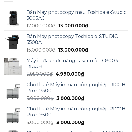
Bán Máy photocopy màu Toshiba e-Studio
5005AC
Giá
Giá
17.000.000
₫
13.000.000
₫
gốc
hiện
Bán Máy photocopy Toshiba e-STUDIO
là:
tại
5508A
17.000.000₫.
là:
Giá
Giá
15.000.000
₫
13.000.000
₫
13.000.000₫.
gốc
hiện
Máy in đa chức năng Laser màu C8003
là:
tại
RICOH
15.000.000₫.
là:
Giá
Giá
5.950.000
₫
4.990.000
₫
13.000.000₫.
gốc
hiện
Cho thuê Máy in màu công nghiệp RICOH
là:
tại
Pro C7500
5.950.000₫.
là:
Giá
Giá
5.000.000
₫
3.000.000
₫
4.990.000₫.
gốc
hiện
Cho thuê Máy in màu công nghiệp RICOH
là:
tại
Pro C9500
5.000.000₫.
là:
Giá
Giá
5.000.000
₫
3.000.000
₫
3.000.000₫.
gốc
hiện