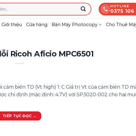
HOTLINE
0375 106
Giới thiệu
Cửa hàng
Bán Máy Photocopy
Cho Thuê Máy
ỗi Ricoh Aficio MPC6501
 cảm biến TD (Vt high) 1: C Giá trị Vt của cảm biến TD m
ược chỉ định (mặc định: 4.7V) với SP3020-002 cho hai mươ
TIẾP TỤC ĐỌC
→