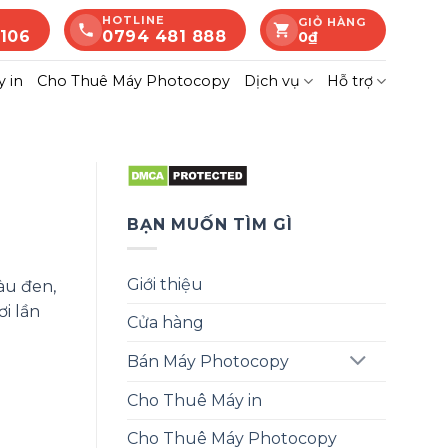
HOTLINE
GIỎ HÀNG
 106
0794 481 888
0
₫
 in
Cho Thuê Máy Photocopy
Dịch vụ
Hỗ trợ
BẠN MUỐN TÌM GÌ
Giới thiệu
àu đen,
i lần
Cửa hàng
Bán Máy Photocopy
Cho Thuê Máy in
Cho Thuê Máy Photocopy