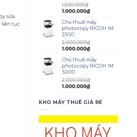
1.500.000
₫
Giá
Giá
1.000.000
₫
py sửa
gốc
hiện
Cho thuê máy
là:
tại
liên tục
photocopy RICOH IM
1.500.000₫.
là:
2500
1.000.000₫.
2.000.000
₫
Giá
Giá
1.000.000
₫
gốc
hiện
Cho thuê máy
là:
tại
photocopy RICOH IM
2.000.000₫.
là:
3000
1.000.000₫.
2.000.000
₫
Giá
Giá
1.000.000
₫
gốc
hiện
là:
tại
KHO MÁY THUÊ GIÁ RẺ
2.000.000₫.
là:
1.000.000₫.