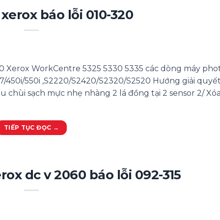
xerox báo lỗi 010-320
20 Xerox WorkCentre 5325 5330 5335 các dòng máy pho
/450i/550i ,S2220/S2420/S2320/S2520 Hướng giải quyết:
lau chùi sạch mực nhẹ nhàng 2 lá đồng tại 2 sensor 2/ Xó
TIẾP TỤC ĐỌC
→
ox dc v 2060 báo lỗi 092-315