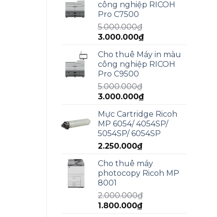
công nghiệp RICOH
5.950.000₫.
là:
Pro C7500
4.990.000₫.
5.000.000
₫
Giá
Giá
3.000.000
₫
gốc
hiện
Cho thuê Máy in màu
là:
tại
công nghiệp RICOH
5.000.000₫.
là:
Pro C9500
3.000.000₫.
5.000.000
₫
Giá
Giá
3.000.000
₫
gốc
hiện
Mực Cartridge Ricoh
là:
tại
MP 6054/ 4054SP/
5.000.000₫.
là:
5054SP/ 6054SP
3.000.000₫.
2.250.000
₫
Cho thuê máy
photocopy Ricoh MP
8001
2.000.000
₫
Giá
Giá
1.800.000
₫
gốc
hiện