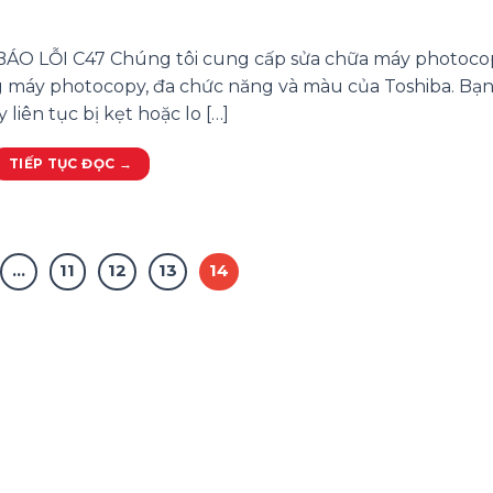
ÁO LỖI C47 Chúng tôi cung cấp sửa chữa máy photoco
g máy photocopy, đa chức năng và màu của Toshiba. Bạn 
liên tục bị kẹt hoặc lo […]
TIẾP TỤC ĐỌC
→
…
11
12
13
14