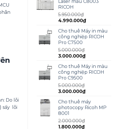
Laser màu C8003
15.000.000₫.
là:
 MCU
RICOH
13.000.000₫.
 phân
5.950.000
₫
Giá
Giá
4.990.000
₫
gốc
hiện
Cho thuê Máy in màu
là:
tại
công nghiệp RICOH
5.950.000₫.
là:
Pro C7500
4.990.000₫.
5.000.000
₫
Giá
Giá
3.000.000
₫
yên
gốc
hiện
Cho thuê Máy in màu
là:
tại
công nghiệp RICOH
5.000.000₫.
là:
Pro C9500
3.000.000₫.
5.000.000
₫
Giá
Giá
3.000.000
₫
gốc
hiện
 Do lỗi
Cho thuê máy
là:
tại
sấy lỗi
photocopy Ricoh MP
5.000.000₫.
là:
8001
3.000.000₫.
2.000.000
₫
Giá
Giá
1.800.000
₫