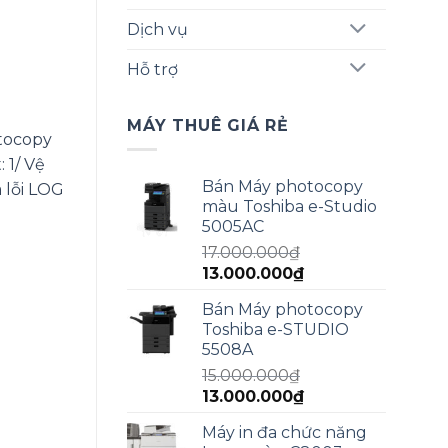
Dịch vụ
Hỗ trợ
MÁY THUÊ GIÁ RẺ
tocopy
 1/ Vệ
Bán Máy photocopy
a lỗi LOG
màu Toshiba e-Studio
5005AC
17.000.000
₫
Giá
Giá
13.000.000
₫
gốc
hiện
Bán Máy photocopy
là:
tại
Toshiba e-STUDIO
17.000.000₫.
là:
5508A
13.000.000₫.
15.000.000
₫
Giá
Giá
13.000.000
₫
gốc
hiện
Máy in đa chức năng
là:
tại