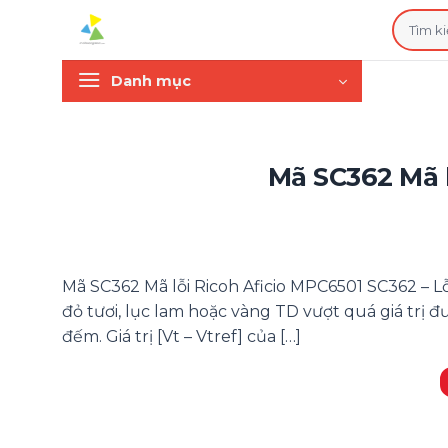
Bỏ
Tìm
qua
kiếm:
nội
Danh mục
dung
Mã SC362 Mã l
Mã SC362 Mã lỗi Ricoh Aficio MPC6501 SC362 – Lỗi
đỏ tươi, lục lam hoặc vàng TD vượt quá giá trị đ
đếm. Giá trị [Vt – Vtref] của […]