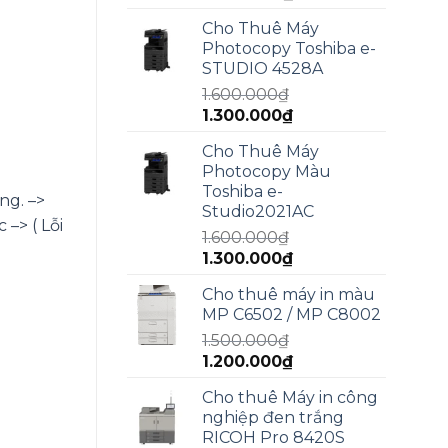
gốc
hiện
Cho Thuê Máy
là:
tại
Photocopy Toshiba e-
2.000.000₫.
là:
STUDIO 4528A
1.800.000₫.
1.600.000
₫
Giá
Giá
1.300.000
₫
gốc
hiện
Cho Thuê Máy
là:
tại
Photocopy Màu
1.600.000₫.
là:
Toshiba e-
1.300.000₫.
ng. –>
Studio2021AC
–> ( Lỗi
1.600.000
₫
Giá
Giá
1.300.000
₫
gốc
hiện
Cho thuê máy in màu
là:
tại
MP C6502 / MP C8002
1.600.000₫.
là:
1.500.000
₫
1.300.000₫.
Giá
Giá
1.200.000
₫
gốc
hiện
Cho thuê Máy in công
là:
tại
nghiệp đen trắng
1.500.000₫.
là:
RICOH Pro 8420S
1.200.000₫.