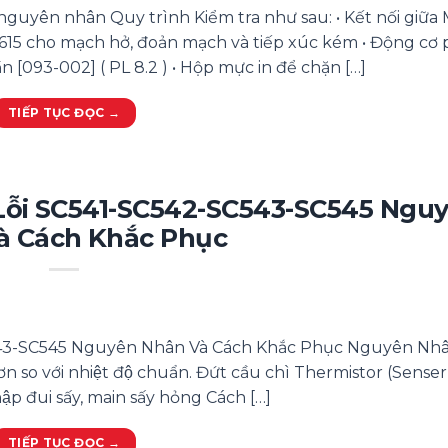
nguyên nhân Quy trình Kiểm tra như sau: • Kết nối giữa
 J615 cho mạch hở, đoản mạch và tiếp xúc kém • Động cơ
 [093-002] ( PL 8.2 ) • Hộp mực in để chặn […]
TIẾP TỤC ĐỌC
→
Lỗi SC541-SC542-SC543-SC545 Ngu
à Cách Khắc Phục
43-SC545 Nguyên Nhân Và Cách Khắc Phục Nguyên Nhân:
ơn so với nhiệt độ chuẩn. Đứt cầu chì Thermistor (Senser) 
ập đui sấy, main sấy hỏng Cách […]
TIẾP TỤC ĐỌC
→