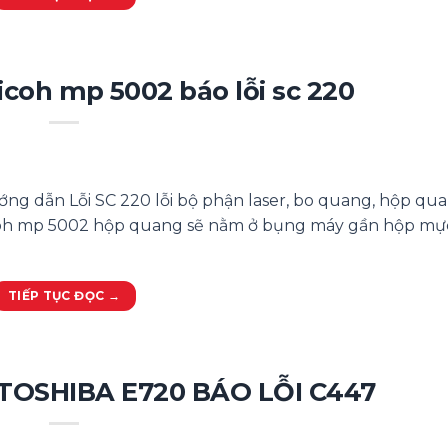
coh mp 5002 báo lỗi sc 220
ng dẫn Lỗi SC 220 lỗi bộ phận laser, bo quang, hộp qua
coh mp 5002 hộp quang sẽ nằm ở bụng máy gần hộp mực 
TIẾP TỤC ĐỌC
→
OSHIBA E720 BÁO LỖI C447