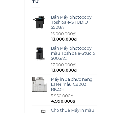
TƯ
Bán Máy photocopy
Toshiba e-STUDIO
5508A
15.000.000
₫
Giá
Giá
13.000.000
₫
gốc
hiện
Bán Máy photocopy
là:
tại
màu Toshiba e-Studio
15.000.000₫.
là:
5005AC
13.000.000₫.
17.000.000
₫
Giá
Giá
13.000.000
₫
gốc
hiện
Máy in đa chức năng
là:
tại
Laser màu C8003
17.000.000₫.
là:
RICOH
13.000.000₫.
5.950.000
₫
Giá
Giá
4.990.000
₫
gốc
hiện
Cho thuê Máy in màu
là:
tại