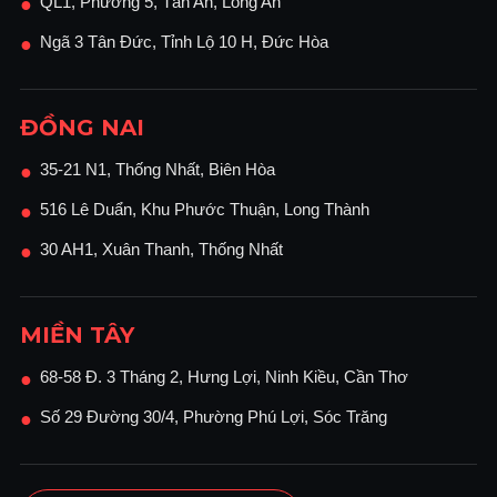
QL1, Phường 5, Tân An, Long An
●
Ngã 3 Tân Đức, Tỉnh Lộ 10 H, Đức Hòa
●
ĐỒNG NAI
35-21 N1, Thống Nhất, Biên Hòa
●
516 Lê Duẩn, Khu Phước Thuận, Long Thành
●
30 AH1, Xuân Thanh, Thống Nhất
●
MIỀN TÂY
68-58 Đ. 3 Tháng 2, Hưng Lợi, Ninh Kiều, Cần Thơ
●
Số 29 Đường 30/4, Phường Phú Lợi, Sóc Trăng
●