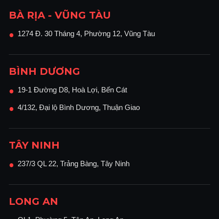
BÀ RỊA - VŨNG TÀU
1274 Đ. 30 Tháng 4, Phường 12, Vũng Tàu
●
BÌNH DƯƠNG
19-1 Đường D8, Hoà Lợi, Bến Cát
●
4/132, Đại lộ Bình Dương, Thuận Giao
●
TÂY NINH
237/3 QL 22, Trảng Bàng, Tây Ninh
●
LONG AN