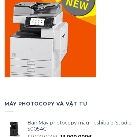
MÁY PHOTOCOPY VÀ VẬT TƯ
Bán Máy photocopy màu Toshiba e-Studio
5005AC
Giá
Giá
17.000.000
₫
13.000.000
₫