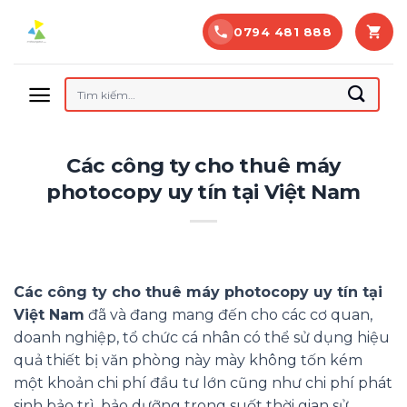
Bỏ
0794 481 888
qua
nội
dung
Tìm
kiếm:
Các công ty cho thuê máy
photocopy uy tín tại Việt Nam
Các công ty cho thuê máy photocopy uy tín tại
Việt Nam
đã và đang mang đến cho các cơ quan,
doanh nghiệp, tổ chức cá nhân có thể sử dụng hiệu
quả thiết bị văn phòng này mày không tốn kém
một khoản chi phí đầu tư lớn cũng như chi phí phát
sinh bảo trì, bảo dưỡng trong suốt thời gian sử