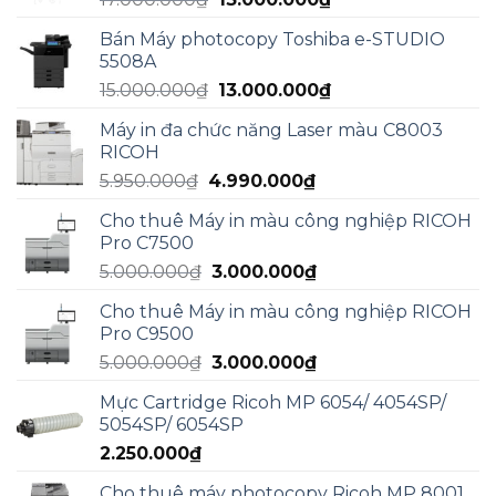
gốc
hiện
Bán Máy photocopy Toshiba e-STUDIO
là:
tại
5508A
17.000.000₫.
là:
Giá
Giá
15.000.000
₫
13.000.000
₫
13.000.000₫.
gốc
hiện
Máy in đa chức năng Laser màu C8003
là:
tại
RICOH
15.000.000₫.
là:
Giá
Giá
5.950.000
₫
4.990.000
₫
13.000.000₫.
gốc
hiện
Cho thuê Máy in màu công nghiệp RICOH
là:
tại
Pro C7500
5.950.000₫.
là:
Giá
Giá
5.000.000
₫
3.000.000
₫
4.990.000₫.
gốc
hiện
Cho thuê Máy in màu công nghiệp RICOH
là:
tại
Pro C9500
5.000.000₫.
là:
Giá
Giá
5.000.000
₫
3.000.000
₫
3.000.000₫.
gốc
hiện
Mực Cartridge Ricoh MP 6054/ 4054SP/
là:
tại
5054SP/ 6054SP
5.000.000₫.
là:
2.250.000
₫
3.000.000₫.
Cho thuê máy photocopy Ricoh MP 8001