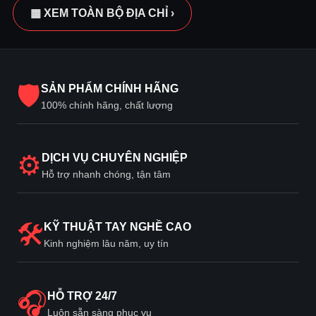
▦ XEM TOÀN BỘ ĐỊA CHỈ ›
🛡
SẢN PHẨM CHÍNH HÃNG
100% chính hãng, chất lượng
⚙
DỊCH VỤ CHUYÊN NGHIỆP
Hỗ trợ nhanh chóng, tận tâm
🛠
KỸ THUẬT TAY NGHỀ CAO
Kinh nghiệm lâu năm, uy tín
🎧
HỖ TRỢ 24/7
Luôn sẵn sàng phục vụ