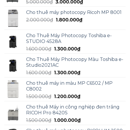
Giá
Giá
5.000.000
₫
3.000.000
₫
3.000.000₫.
gốc
hiện
Cho thuê máy photocopy Ricoh MP 8001
là:
tại
Giá
Giá
2.000.000
₫
5.000.000₫.
1.800.000
₫
là:
gốc
hiện
3.000.000₫.
là:
tại
Cho Thuê Máy Photocopy Toshiba e-
2.000.000₫.
là:
STUDIO 4528A
1.800.000₫.
Giá
Giá
1.600.000
₫
1.300.000
₫
gốc
hiện
Cho Thuê Máy Photocopy Màu Toshiba e-
là:
tại
Studio2021AC
1.600.000₫.
là:
Giá
Giá
1.600.000
₫
1.300.000
₫
1.300.000₫.
gốc
hiện
Cho thuê máy in màu MP C6502 / MP
là:
tại
C8002
1.600.000₫.
là:
Giá
Giá
1.500.000
₫
1.200.000
₫
1.300.000₫.
gốc
hiện
Cho thuê Máy in công nghiệp đen trắng
là:
tại
RICOH Pro 8420S
1.500.000₫.
là:
Giá
Giá
1.500.000
₫
1.000.000
₫
1.200.000₫.
gốc
hiện