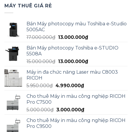
MÁY THUÊ GIÁ RẺ
Bán Máy photocopy màu Toshiba e-Studio
5005AC
Giá
Giá
17.000.000
₫
13.000.000
₫
gốc
hiện
Bán Máy photocopy Toshiba e-STUDIO
là:
tại
5508A
17.000.000₫.
là:
Giá
Giá
15.000.000
₫
13.000.000
₫
13.000.000₫.
gốc
hiện
Máy in đa chức năng Laser màu C8003
là:
tại
RICOH
15.000.000₫.
là:
Giá
Giá
5.950.000
₫
4.990.000
₫
13.000.000₫.
gốc
hiện
Cho thuê Máy in màu công nghiệp RICOH
là:
tại
Pro C7500
5.950.000₫.
là:
Giá
Giá
5.000.000
₫
3.000.000
₫
4.990.000₫.
gốc
hiện
Cho thuê Máy in màu công nghiệp RICOH
là:
tại
Pro C9500
5.000.000₫.
là: