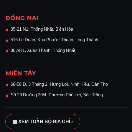
ĐỒNG NAI
35-21 N1, Thống Nhất, Biên Hòa
●
516 Lê Duẩn, Khu Phước Thuận, Long Thành
●
30 AH1, Xuân Thanh, Thống Nhất
●
MIỀN TÂY
68-58 Đ. 3 Tháng 2, Hưng Lợi, Ninh Kiều, Cần Thơ
●
Số 29 Đường 30/4, Phường Phú Lợi, Sóc Trăng
●
▦ XEM TOÀN BỘ ĐỊA CHỈ ›