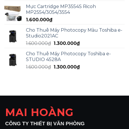
là:
tại
Mực Cartridge MP3554S Ricoh
2.000.000₫.
là:
MP2554/3054/3554
1.800.000₫.
1.600.000
₫
Cho Thuê Máy Photocopy Màu Toshiba e-
Studio2021AC
Giá
Giá
1.600.000
₫
1.300.000
₫
gốc
hiện
Cho Thuê Máy Photocopy Toshiba e-
là:
tại
STUDIO 4528A
1.600.000₫.
là:
Giá
Giá
1.600.000
₫
1.300.000
₫
1.300.000₫.
gốc
hiện
là:
tại
1.600.000₫.
là:
1.300.000₫.
MAI HOÀNG
CÔNG TY THIẾT BỊ VĂN PHÒNG