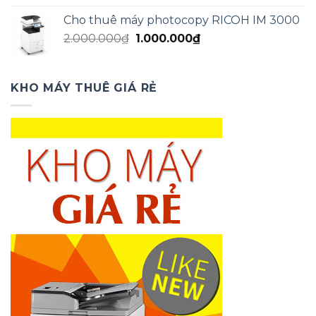
là:
tại
Cho thuê máy photocopy RICOH IM 3000
2.000.000₫.
là:
Giá
Giá
2.000.000
₫
1.000.000
₫
1.000.000₫.
gốc
hiện
là:
tại
2.000.000₫.
là:
KHO MÁY THUÊ GIÁ RẺ
1.000.000₫.