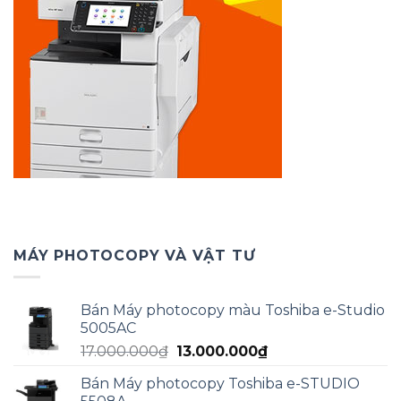
MÁY PHOTOCOPY VÀ VẬT TƯ
Bán Máy photocopy màu Toshiba e-Studio
5005AC
Giá
Giá
17.000.000
₫
13.000.000
₫
gốc
hiện
Bán Máy photocopy Toshiba e-STUDIO
là:
tại