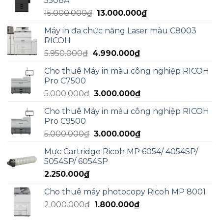
5508A
17.000.000₫.
là:
Giá
Giá
15.000.000
₫
13.000.000
₫
13.000.000₫.
gốc
hiện
Máy in đa chức năng Laser màu C8003
là:
tại
RICOH
15.000.000₫.
là:
Giá
Giá
5.950.000
₫
4.990.000
₫
13.000.000₫.
gốc
hiện
Cho thuê Máy in màu công nghiệp RICOH
là:
tại
Pro C7500
5.950.000₫.
là:
Giá
Giá
5.000.000
₫
3.000.000
₫
4.990.000₫.
gốc
hiện
Cho thuê Máy in màu công nghiệp RICOH
là:
tại
Pro C9500
5.000.000₫.
là:
Giá
Giá
5.000.000
₫
3.000.000
₫
3.000.000₫.
gốc
hiện
Mực Cartridge Ricoh MP 6054/ 4054SP/
là:
tại
5054SP/ 6054SP
5.000.000₫.
là:
2.250.000
₫
3.000.000₫.
Cho thuê máy photocopy Ricoh MP 8001
Giá
Giá
2.000.000
₫
1.800.000
₫
gốc
hiện