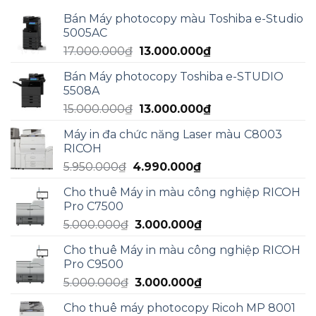
Bán Máy photocopy màu Toshiba e-Studio
5005AC
Giá
Giá
17.000.000
₫
13.000.000
₫
gốc
hiện
Bán Máy photocopy Toshiba e-STUDIO
là:
tại
5508A
17.000.000₫.
là:
Giá
Giá
15.000.000
₫
13.000.000
₫
13.000.000₫.
gốc
hiện
Máy in đa chức năng Laser màu C8003
là:
tại
RICOH
15.000.000₫.
là:
Giá
Giá
5.950.000
₫
4.990.000
₫
13.000.000₫.
gốc
hiện
Cho thuê Máy in màu công nghiệp RICOH
là:
tại
Pro C7500
5.950.000₫.
là:
Giá
Giá
5.000.000
₫
3.000.000
₫
4.990.000₫.
gốc
hiện
Cho thuê Máy in màu công nghiệp RICOH
là:
tại
Pro C9500
5.000.000₫.
là:
Giá
Giá
5.000.000
₫
3.000.000
₫
3.000.000₫.
gốc
hiện
Cho thuê máy photocopy Ricoh MP 8001
là:
tại