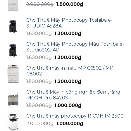
Giá
Giá
2.000.000
₫
5.000.000₫.
1.800.000
₫
là:
gốc
hiện
3.000.000₫.
là:
tại
Cho Thuê Máy Photocopy Toshiba e-
2.000.000₫.
là:
STUDIO 4528A
1.800.000₫.
Giá
Giá
1.600.000
₫
1.300.000
₫
gốc
hiện
Cho Thuê Máy Photocopy Màu Toshiba e-
là:
tại
Studio2021AC
1.600.000₫.
là:
Giá
Giá
1.600.000
₫
1.300.000
₫
1.300.000₫.
gốc
hiện
Cho thuê máy in màu MP C6502 / MP
là:
tại
C8002
1.600.000₫.
là:
Giá
Giá
1.500.000
₫
1.200.000
₫
1.300.000₫.
gốc
hiện
Cho thuê Máy in công nghiệp đen trắng
là:
tại
RICOH Pro 8420S
1.500.000₫.
là:
Giá
Giá
1.500.000
₫
1.000.000
₫
1.200.000₫.
gốc
hiện
Cho thuê máy photocopy RICOH IM 2500
là:
tại
Giá
Giá
2.000.000
₫
1.500.000₫.
1.000.000
₫
là:
gốc
hiện
1.000.000₫.