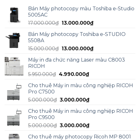
Bán Máy photocopy màu Toshiba e-Studio
5005AC
Giá
Giá
17.000.000
₫
13.000.000
₫
gốc
hiện
Bán Máy photocopy Toshiba e-STUDIO
là:
tại
5508A
17.000.000₫.
là:
Giá
Giá
15.000.000
₫
13.000.000
₫
13.000.000₫.
gốc
hiện
Máy in đa chức năng Laser màu C8003
là:
tại
RICOH
15.000.000₫.
là:
Giá
Giá
5.950.000
₫
4.990.000
₫
13.000.000₫.
gốc
hiện
Cho thuê Máy in màu công nghiệp RICOH
là:
tại
Pro C7500
5.950.000₫.
là:
Giá
Giá
5.000.000
₫
3.000.000
₫
4.990.000₫.
gốc
hiện
Cho thuê Máy in màu công nghiệp RICOH
là:
tại
Pro C9500
5.000.000₫.
là:
Giá
Giá
5.000.000
₫
3.000.000
₫
3.000.000₫.
gốc
hiện
Cho thuê máy photocopy Ricoh MP 8001
là:
tại