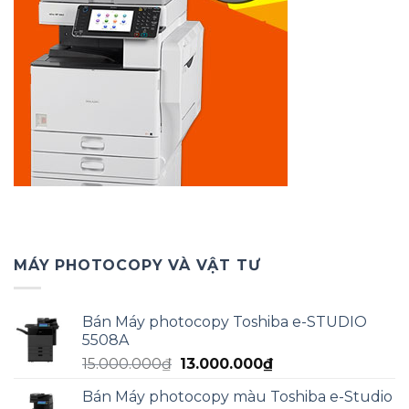
MÁY PHOTOCOPY VÀ VẬT TƯ
Bán Máy photocopy Toshiba e-STUDIO
5508A
Giá
Giá
15.000.000
₫
13.000.000
₫
gốc
hiện
Bán Máy photocopy màu Toshiba e-Studio
là:
tại