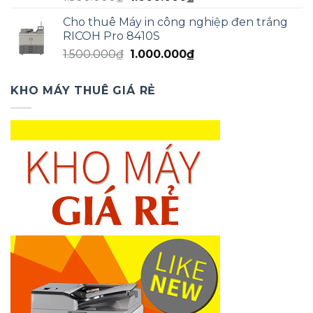
gốc
hiện
Cho thuê Máy in công nghiệp đen trắng
là:
tại
RICOH Pro 8410S
1.500.000₫.
là:
Giá
Giá
1.500.000
₫
1.000.000
₫
1.000.000₫.
gốc
hiện
là:
tại
KHO MÁY THUÊ GIÁ RẺ
1.500.000₫.
là:
1.000.000₫.