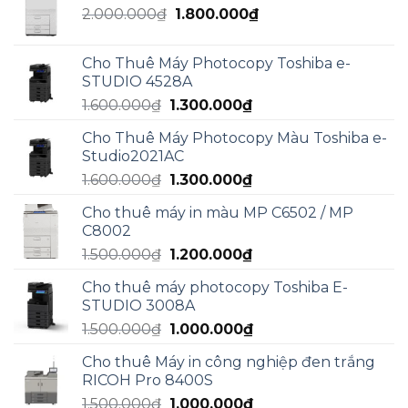
Giá
Giá
2.000.000
₫
5.000.000₫.
1.800.000
₫
là:
gốc
hiện
3.000.000₫.
là:
tại
Cho Thuê Máy Photocopy Toshiba e-
2.000.000₫.
là:
STUDIO 4528A
1.800.000₫.
Giá
Giá
1.600.000
₫
1.300.000
₫
gốc
hiện
Cho Thuê Máy Photocopy Màu Toshiba e-
là:
tại
Studio2021AC
1.600.000₫.
là:
Giá
Giá
1.600.000
₫
1.300.000
₫
1.300.000₫.
gốc
hiện
Cho thuê máy in màu MP C6502 / MP
là:
tại
C8002
1.600.000₫.
là:
Giá
Giá
1.500.000
₫
1.200.000
₫
1.300.000₫.
gốc
hiện
Cho thuê máy photocopy Toshiba E-
là:
tại
STUDIO 3008A
1.500.000₫.
là:
Giá
Giá
1.500.000
₫
1.000.000
₫
1.200.000₫.
gốc
hiện
Cho thuê Máy in công nghiệp đen trắng
là:
tại
RICOH Pro 8400S
1.500.000₫.
là:
Giá
Giá
1.500.000
₫
1.000.000
₫
1.000.000₫.