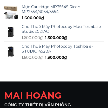
là:
tại
Mực Cartridge MP3554S Ricoh
2.000.000₫.
là:
MP2554/3054/3554
1.800.000₫.
1.600.000
₫
Cho Thuê Máy Photocopy Màu Toshiba e-
Studio2021AC
Giá
Giá
1.600.000
₫
1.300.000
₫
gốc
hiện
Cho Thuê Máy Photocopy Toshiba e-
là:
tại
STUDIO 4528A
1.600.000₫.
là:
Giá
Giá
1.600.000
₫
1.300.000
₫
1.300.000₫.
gốc
hiện
là:
tại
1.600.000₫.
là:
1.300.000₫.
MAI HOÀNG
CÔNG TY THIẾT BỊ VĂN PHÒNG