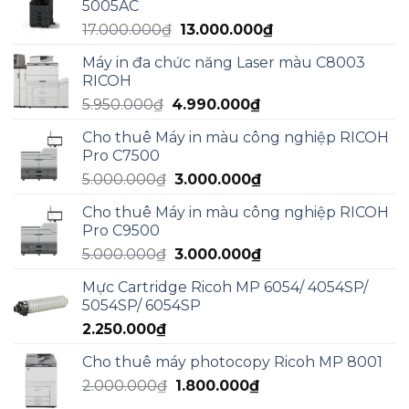
5005AC
15.000.000₫.
là:
Giá
Giá
17.000.000
₫
13.000.000
₫
13.000.000₫.
gốc
hiện
Máy in đa chức năng Laser màu C8003
là:
tại
RICOH
17.000.000₫.
là:
Giá
Giá
5.950.000
₫
4.990.000
₫
13.000.000₫.
gốc
hiện
Cho thuê Máy in màu công nghiệp RICOH
là:
tại
Pro C7500
5.950.000₫.
là:
Giá
Giá
5.000.000
₫
3.000.000
₫
4.990.000₫.
gốc
hiện
Cho thuê Máy in màu công nghiệp RICOH
là:
tại
Pro C9500
5.000.000₫.
là:
Giá
Giá
5.000.000
₫
3.000.000
₫
3.000.000₫.
gốc
hiện
Mực Cartridge Ricoh MP 6054/ 4054SP/
là:
tại
5054SP/ 6054SP
5.000.000₫.
là:
2.250.000
₫
3.000.000₫.
Cho thuê máy photocopy Ricoh MP 8001
Giá
Giá
2.000.000
₫
1.800.000
₫
gốc
hiện