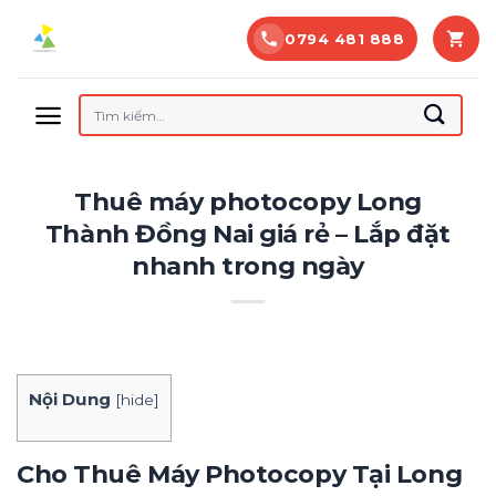
Bỏ
0794 481 888
qua
nội
dung
Tìm
kiếm:
Thuê máy photocopy Long
Thành Đồng Nai giá rẻ – Lắp đặt
nhanh trong ngày
Nội Dung
[
hide
]
Cho Thuê Máy Photocopy Tại Long