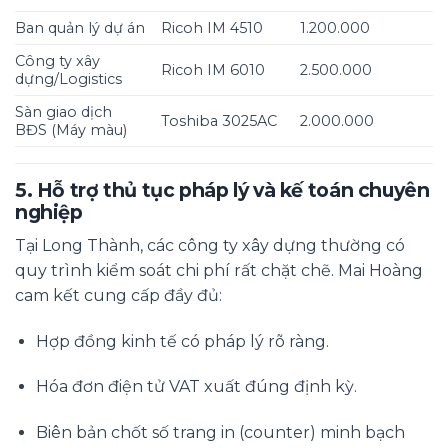
Ban quản lý dự án
Ricoh IM 4510
1.200.000
Công ty xây
Ricoh IM 6010
2.500.000
dựng/Logistics
Sàn giao dịch
Toshiba 3025AC
2.000.000
BĐS (Máy màu)
5. Hỗ trợ thủ tục pháp lý và kế toán chuyên
nghiệp
Tại Long Thành, các công ty xây dựng thường có
quy trình kiểm soát chi phí rất chặt chẽ. Mai Hoàng
cam kết cung cấp đầy đủ:
Hợp đồng kinh tế có pháp lý rõ ràng.
Hóa đơn điện tử VAT xuất đúng định kỳ.
Biên bản chốt số trang in (counter) minh bạch