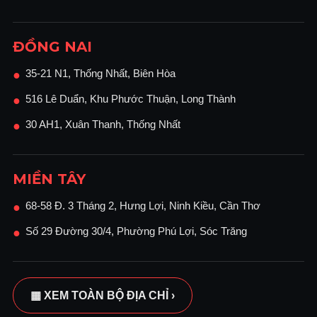
ĐỒNG NAI
35-21 N1, Thống Nhất, Biên Hòa
●
516 Lê Duẩn, Khu Phước Thuận, Long Thành
●
30 AH1, Xuân Thanh, Thống Nhất
●
MIỀN TÂY
68-58 Đ. 3 Tháng 2, Hưng Lợi, Ninh Kiều, Cần Thơ
●
Số 29 Đường 30/4, Phường Phú Lợi, Sóc Trăng
●
▦ XEM TOÀN BỘ ĐỊA CHỈ ›