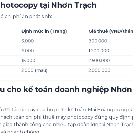
photocopy tại Nhơn Trạch
 chi phí ẩn phát sinh:
Định mức in (Trang)
Giá thuê (VNĐ/thán
3.000
800.000
6.000
1.200.000
15.000
2.500.000
2.000 (màu)
2.000.000
sâu cho kế toán doanh nghiệp Nhơn
là đối tác tin cậy của bộ phận kế toán. Mai Hoàng cung c
hạch toán chi phí thuê máy photocopy
đúng quy định 
n giao thành công cho nhiều
tập đoàn lớn tại Nhơn Trạc
 và nhanh chóng.