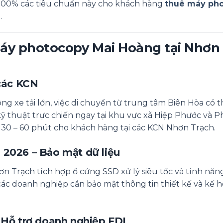
 100% các tiêu chuẩn này cho khách hàng
thuê máy ph
.
ê máy photocopy Mai Hoàng tại Nhơn
 các KCN
ng xe tải lớn, việc di chuyển từ trung tâm Biên Hòa có 
ũ kỹ thuật trực chiến ngay tại khu vực xã Hiệp Phước và 
g 30 – 60 phút cho khách hàng tại các KCN Nhơn Trạch.
 2026 – Bảo mật dữ liệu
n Trạch tích hợp ổ cứng SSD xử lý siêu tốc và tính nă
 các doanh nghiệp cần bảo mật thông tin thiết kế và kế 
 Hỗ trợ doanh nghiệp FDI