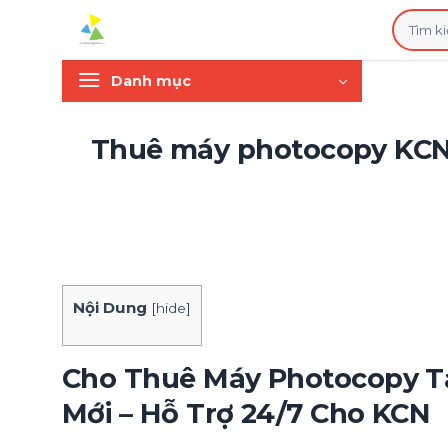
Bỏ
Tìm
qua
kiếm:
nội
Danh mục
dung
Thuê máy photocopy KCN 
Nội Dung
[
hide
]
Cho Thuê Máy Photocopy Tại
Mới – Hỗ Trợ 24/7 Cho KCN