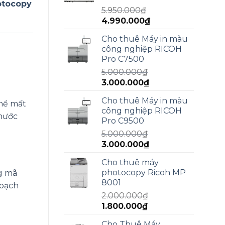
13.000.000₫.
otocopy
5.950.000
₫
Giá
Giá
4.990.000
₫
gốc
hiện
Cho thuê Máy in màu
là:
tại
công nghiệp RICOH
5.950.000₫.
là:
Pro C7500
4.990.000₫.
5.000.000
₫
Giá
Giá
3.000.000
₫
gốc
hiện
Cho thuê Máy in màu
là:
tại
thể mất
công nghiệp RICOH
5.000.000₫.
là:
Phước
Pro C9500
3.000.000₫.
5.000.000
₫
Giá
Giá
3.000.000
₫
gốc
hiện
Cho thuê máy
là:
tại
photocopy Ricoh MP
ng mã
5.000.000₫.
là:
8001
hoạch
3.000.000₫.
2.000.000
₫
Giá
Giá
1.800.000
₫
gốc
hiện
Cho Thuê Máy