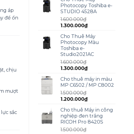
là:
tại
Photocopy Toshiba e-
2.000.000₫.
là:
àng áp
STUDIO 4528A
1.800.000₫.
ay để ổn
1.600.000
₫
Giá
Giá
1.300.000
₫
gốc
hiện
Cho Thuê Máy
là:
tại
Photocopy Màu
1.600.000₫.
là:
Toshiba e-
1.300.000₫.
Studio2021AC
1.600.000
₫
Giá
Giá
1.300.000
₫
t, chịu
gốc
hiện
Cho thuê máy in màu
là:
tại
MP C6502 / MP C8002
1.600.000₫.
là:
iệm mượt
1.500.000
₫
1.300.000₫.
Giá
Giá
1.200.000
₫
gốc
hiện
Cho thuê Máy in công
là:
tại
lực sắc
nghiệp đen trắng
1.500.000₫.
là:
RICOH Pro 8420S
1.200.000₫.
1.500.000
₫