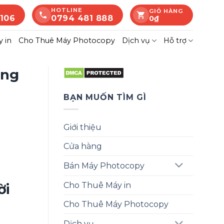
HOTLINE
GIỎ HÀNG
 106
0794 481 888
0
₫
 in
Cho Thuê Máy Photocopy
Dịch vụ
Hỗ trợ
ông
BẠN MUỐN TÌM GÌ
Giới thiệu
Cửa hàng
Bán Máy Photocopy
Cho Thuê Máy in
ời
Cho Thuê Máy Photocopy
Dịch vụ