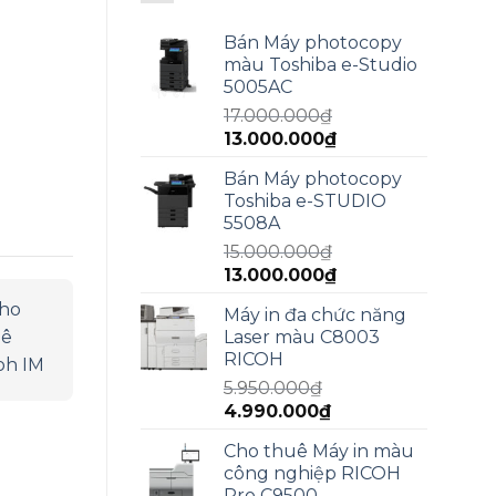
Bán Máy photocopy
màu Toshiba e-Studio
5005AC
17.000.000
₫
Giá
Giá
13.000.000
₫
gốc
hiện
Bán Máy photocopy
là:
tại
Toshiba e-STUDIO
17.000.000₫.
là:
5508A
13.000.000₫.
15.000.000
₫
Giá
Giá
13.000.000
₫
gốc
hiện
Máy in đa chức năng
là:
tại
Laser màu C8003
15.000.000₫.
là:
RICOH
13.000.000₫.
5.950.000
₫
Giá
Giá
4.990.000
₫
gốc
hiện
Cho thuê Máy in màu
là:
tại
công nghiệp RICOH
5.950.000₫.
là:
Pro C9500