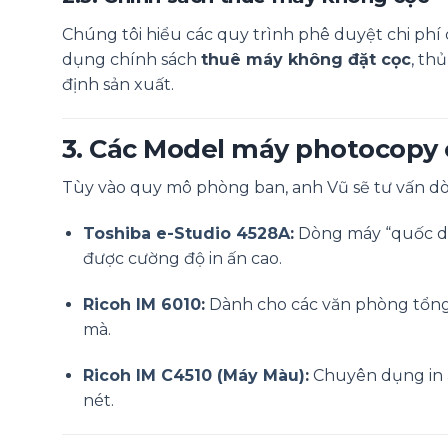
Chúng tôi hiểu các quy trình phê duyệt chi ph
dụng chính sách
thuê máy không đặt cọc
, th
định sản xuất.
3. Các Model máy photocopy 
Tùy vào quy mô phòng ban, anh Vũ sẽ tư vấn dò
Toshiba e-Studio 4528A
:
Dòng máy “quốc dân
được cường độ in ấn cao.
Ricoh IM 6010
:
Dành cho các văn phòng tổng 
mà.
Ricoh IM C4510 (Máy Màu)
:
Chuyên dụng in ấ
nét.