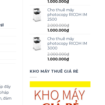
Giá
Giá
1.000.000
₫
gốc
hiện
Cho thuê máy
là:
tại
photocopy RICOH IM
1.500.000₫.
là:
2500
1.000.000₫.
g)
2.000.000
₫
Giá
Giá
1.000.000
₫
gốc
hiện
Cho thuê máy
là:
tại
photocopy RICOH IM
2.000.000₫.
là:
3000
1.000.000₫.
2.000.000
₫
Giá
Giá
1.000.000
₫
gốc
hiện
là:
tại
KHO MÁY THUÊ GIÁ RẺ
2.000.000₫.
là:
1.000.000₫.
ấp đầy
pháp
h
, đảm