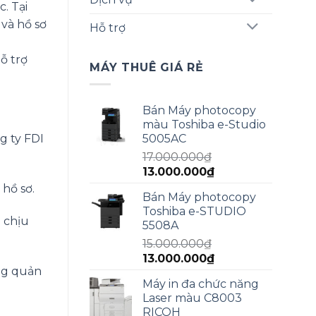
. Tại
 và hồ sơ
Hỗ trợ
ỗ trợ
MÁY THUÊ GIÁ RẺ
Bán Máy photocopy
màu Toshiba e-Studio
5005AC
g ty FDI
17.000.000
₫
Giá
Giá
13.000.000
₫
gốc
hiện
hồ sơ.
Bán Máy photocopy
là:
tại
Toshiba e-STUDIO
17.000.000₫.
là:
 chịu
5508A
13.000.000₫.
15.000.000
₫
Giá
Giá
13.000.000
₫
ng quản
gốc
hiện
Máy in đa chức năng
là:
tại
Laser màu C8003
15.000.000₫.
là:
RICOH