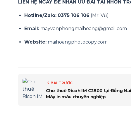
LIÊN HỆ NGAY ĐỂ NHẬN ƯU ĐÃI TẠI NHƠN TR
Hotline/Zalo:
0375 106 106
(Mr. Vũ)
Email:
mayvanphongmaihoang@gmail.com
Website:
maihoangphotocopy.com
BÀI TRƯỚC
Cho thuê Ricoh IM C2500 tại Đồng Nai
Máy in màu chuyên nghiệp