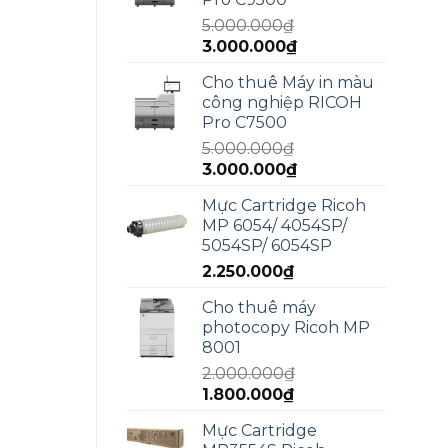
4.990.000₫.
5.000.000
₫
Giá
Giá
3.000.000
₫
gốc
hiện
Cho thuê Máy in màu
là:
tại
công nghiệp RICOH
5.000.000₫.
là:
Pro C7500
3.000.000₫.
5.000.000
₫
Giá
Giá
3.000.000
₫
gốc
hiện
Mực Cartridge Ricoh
là:
tại
MP 6054/ 4054SP/
5.000.000₫.
là:
5054SP/ 6054SP
3.000.000₫.
2.250.000
₫
Cho thuê máy
photocopy Ricoh MP
8001
2.000.000
₫
Giá
Giá
1.800.000
₫
gốc
hiện
Mực Cartridge
là:
tại