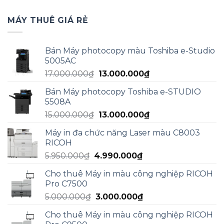
MÁY THUÊ GIÁ RẺ
Bán Máy photocopy màu Toshiba e-Studio
5005AC
Giá
Giá
17.000.000
₫
13.000.000
₫
gốc
hiện
Bán Máy photocopy Toshiba e-STUDIO
là:
tại
5508A
17.000.000₫.
là:
Giá
Giá
15.000.000
₫
13.000.000
₫
13.000.000₫.
gốc
hiện
Máy in đa chức năng Laser màu C8003
là:
tại
RICOH
15.000.000₫.
là:
Giá
Giá
5.950.000
₫
4.990.000
₫
13.000.000₫.
gốc
hiện
Cho thuê Máy in màu công nghiệp RICOH
là:
tại
Pro C7500
5.950.000₫.
là:
Giá
Giá
5.000.000
₫
3.000.000
₫
4.990.000₫.
gốc
hiện
Cho thuê Máy in màu công nghiệp RICOH
là:
tại