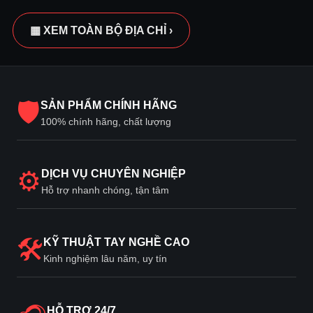
▦ XEM TOÀN BỘ ĐỊA CHỈ ›
🛡
SẢN PHẨM CHÍNH HÃNG
100% chính hãng, chất lượng
⚙
DỊCH VỤ CHUYÊN NGHIỆP
Hỗ trợ nhanh chóng, tận tâm
🛠
KỸ THUẬT TAY NGHỀ CAO
Kinh nghiệm lâu năm, uy tín
HỖ TRỢ 24/7