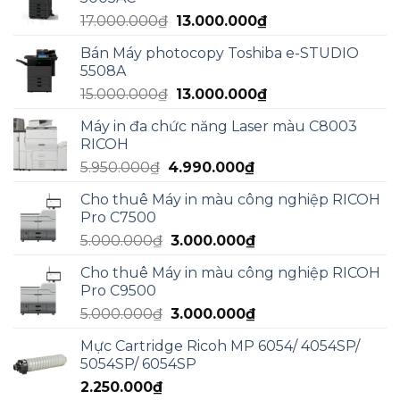
Giá
Giá
17.000.000
₫
13.000.000
₫
gốc
hiện
Bán Máy photocopy Toshiba e-STUDIO
là:
tại
5508A
17.000.000₫.
là:
Giá
Giá
15.000.000
₫
13.000.000
₫
13.000.000₫.
gốc
hiện
Máy in đa chức năng Laser màu C8003
là:
tại
RICOH
15.000.000₫.
là:
Giá
Giá
5.950.000
₫
4.990.000
₫
13.000.000₫.
gốc
hiện
Cho thuê Máy in màu công nghiệp RICOH
là:
tại
Pro C7500
5.950.000₫.
là:
Giá
Giá
5.000.000
₫
3.000.000
₫
4.990.000₫.
gốc
hiện
Cho thuê Máy in màu công nghiệp RICOH
là:
tại
Pro C9500
5.000.000₫.
là:
Giá
Giá
5.000.000
₫
3.000.000
₫
3.000.000₫.
gốc
hiện
Mực Cartridge Ricoh MP 6054/ 4054SP/
là:
tại
5054SP/ 6054SP
5.000.000₫.
là:
2.250.000
₫
3.000.000₫.