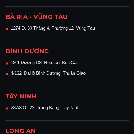
BÀ RỊA - VŨNG TÀU
1274 Đ. 30 Tháng 4, Phường 12, Vũng Tàu
●
BÌNH DƯƠNG
19-1 Đường D8, Hoà Lợi, Bến Cát
●
4/132, Đại lộ Bình Dương, Thuận Giao
●
TÂY NINH
237/3 QL 22, Trảng Bàng, Tây Ninh
●
LONG AN