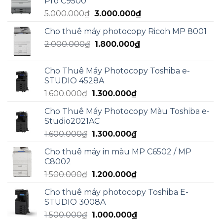
Pro C9500
5.000.000₫.
là:
Giá
Giá
5.000.000
₫
3.000.000
₫
3.000.000₫.
gốc
hiện
Cho thuê máy photocopy Ricoh MP 8001
là:
tại
Giá
Giá
2.000.000
₫
5.000.000₫.
1.800.000
₫
là:
gốc
hiện
3.000.000₫.
là:
tại
Cho Thuê Máy Photocopy Toshiba e-
2.000.000₫.
là:
STUDIO 4528A
1.800.000₫.
Giá
Giá
1.600.000
₫
1.300.000
₫
gốc
hiện
Cho Thuê Máy Photocopy Màu Toshiba e-
là:
tại
Studio2021AC
1.600.000₫.
là:
Giá
Giá
1.600.000
₫
1.300.000
₫
1.300.000₫.
gốc
hiện
Cho thuê máy in màu MP C6502 / MP
là:
tại
C8002
1.600.000₫.
là:
Giá
Giá
1.500.000
₫
1.200.000
₫
1.300.000₫.
gốc
hiện
Cho thuê máy photocopy Toshiba E-
là:
tại
STUDIO 3008A
1.500.000₫.
là:
Giá
Giá
1.500.000
₫
1.000.000
₫
1.200.000₫.