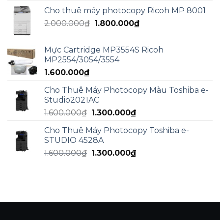
Cho thuê máy photocopy Ricoh MP 8001
Giá
Giá
2.000.000
₫
1.800.000
₫
gốc
hiện
là:
tại
Mực Cartridge MP3554S Ricoh
2.000.000₫.
là:
MP2554/3054/3554
1.800.000₫.
1.600.000
₫
Cho Thuê Máy Photocopy Màu Toshiba e-
Studio2021AC
Giá
Giá
1.600.000
₫
1.300.000
₫
gốc
hiện
Cho Thuê Máy Photocopy Toshiba e-
là:
tại
STUDIO 4528A
1.600.000₫.
là:
Giá
Giá
1.600.000
₫
1.300.000
₫
1.300.000₫.
gốc
hiện
là:
tại
1.600.000₫.
là:
1.300.000₫.