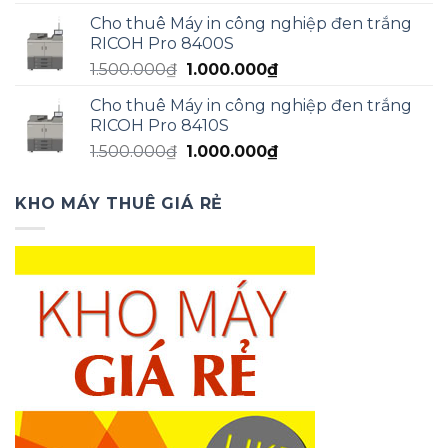
gốc
hiện
Cho thuê Máy in công nghiệp đen trắng
là:
tại
RICOH Pro 8400S
1.500.000₫.
là:
Giá
Giá
1.500.000
₫
1.000.000
₫
1.000.000₫.
gốc
hiện
Cho thuê Máy in công nghiệp đen trắng
là:
tại
RICOH Pro 8410S
1.500.000₫.
là:
Giá
Giá
1.500.000
₫
1.000.000
₫
1.000.000₫.
gốc
hiện
là:
tại
KHO MÁY THUÊ GIÁ RẺ
1.500.000₫.
là:
1.000.000₫.