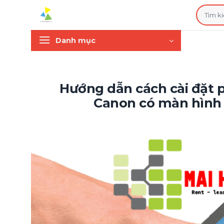
Bỏ
Tìm
qua
kiếm:
nội
Danh mục
dung
Hướng dẫn cách cài đặt
Canon có màn hình 