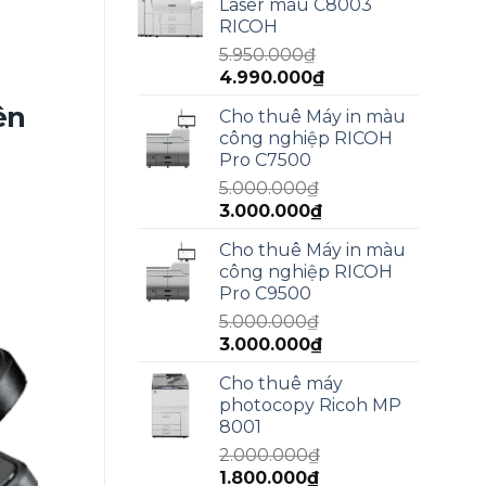
Laser màu C8003
15.000.000₫.
là:
RICOH
13.000.000₫.
5.950.000
₫
Giá
Giá
4.990.000
₫
gốc
hiện
ên
Cho thuê Máy in màu
là:
tại
công nghiệp RICOH
5.950.000₫.
là:
Pro C7500
4.990.000₫.
5.000.000
₫
Giá
Giá
3.000.000
₫
gốc
hiện
Cho thuê Máy in màu
là:
tại
công nghiệp RICOH
5.000.000₫.
là:
Pro C9500
3.000.000₫.
5.000.000
₫
Giá
Giá
3.000.000
₫
gốc
hiện
Cho thuê máy
là:
tại
photocopy Ricoh MP
5.000.000₫.
là:
8001
3.000.000₫.
2.000.000
₫
Giá
Giá
1.800.000
₫