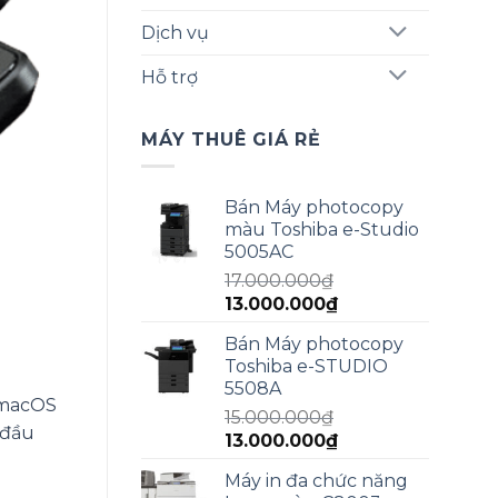
Dịch vụ
Hỗ trợ
MÁY THUÊ GIÁ RẺ
Bán Máy photocopy
màu Toshiba e-Studio
5005AC
17.000.000
₫
Giá
Giá
13.000.000
₫
gốc
hiện
Bán Máy photocopy
là:
tại
Toshiba e-STUDIO
17.000.000₫.
là:
5508A
13.000.000₫.
 macOS
15.000.000
₫
 đầu
Giá
Giá
13.000.000
₫
gốc
hiện
Máy in đa chức năng
là:
tại