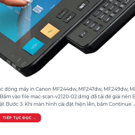
o các dòng máy in Canon MF244dw, MF247dw, MF249dw, 
ấm vào file mac-scan-v2120-02.dmg đã tải để giải nén B
 Bước 3: Khi màn hình cài đặt hiện lên, bấm Continue →
TIẾP TỤC ĐỌC
→