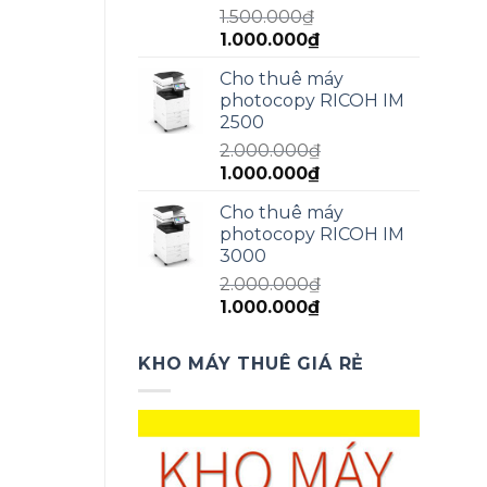
1.500.000
₫
Giá
Giá
1.000.000
₫
gốc
hiện
Cho thuê máy
là:
tại
photocopy RICOH IM
1.500.000₫.
là:
2500
1.000.000₫.
2.000.000
₫
Giá
Giá
1.000.000
₫
gốc
hiện
Cho thuê máy
là:
tại
photocopy RICOH IM
2.000.000₫.
là:
3000
1.000.000₫.
2.000.000
₫
Giá
Giá
1.000.000
₫
gốc
hiện
là:
tại
KHO MÁY THUÊ GIÁ RẺ
2.000.000₫.
là:
1.000.000₫.