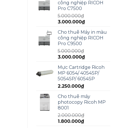
công nghiệp RICOH
5.950.000₫.
là:
Pro C7500
4.990.000₫.
5.000.000
₫
Giá
Giá
3.000.000
₫
gốc
hiện
Cho thuê Máy in màu
là:
tại
công nghiệp RICOH
5.000.000₫.
là:
Pro C9500
3.000.000₫.
5.000.000
₫
Giá
Giá
3.000.000
₫
gốc
hiện
Mực Cartridge Ricoh
là:
tại
MP 6054/ 4054SP/
5.000.000₫.
là:
5054SP/ 6054SP
3.000.000₫.
2.250.000
₫
Cho thuê máy
photocopy Ricoh MP
8001
2.000.000
₫
Giá
Giá
1.800.000
₫
gốc
hiện