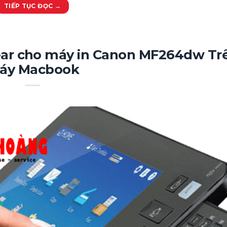
TIẾP TỤC ĐỌC
→
ear cho máy in Canon MF264dw Tr
áy Macbook