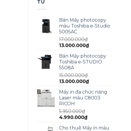
TƯ
Bán Máy photocopy
màu Toshiba e-Studio
5005AC
17.000.000
₫
Giá
Giá
13.000.000
₫
gốc
hiện
Bán Máy photocopy
là:
tại
Toshiba e-STUDIO
17.000.000₫.
là:
5508A
13.000.000₫.
15.000.000
₫
Giá
Giá
13.000.000
₫
gốc
hiện
Máy in đa chức năng
là:
tại
Laser màu C8003
15.000.000₫.
là:
RICOH
13.000.000₫.
5.950.000
₫
Giá
Giá
4.990.000
₫
gốc
hiện
Cho thuê Máy in màu
là:
tại