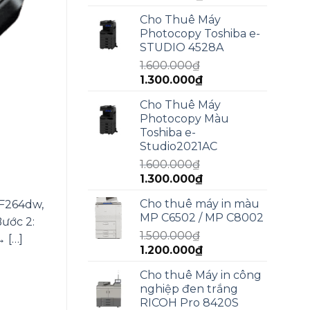
gốc
hiện
Cho Thuê Máy
là:
tại
Photocopy Toshiba e-
2.000.000₫.
là:
STUDIO 4528A
1.800.000₫.
1.600.000
₫
Giá
Giá
1.300.000
₫
gốc
hiện
Cho Thuê Máy
là:
tại
Photocopy Màu
1.600.000₫.
là:
Toshiba e-
1.300.000₫.
Studio2021AC
1.600.000
₫
Giá
Giá
1.300.000
₫
gốc
hiện
Cho thuê máy in màu
MF264dw,
là:
tại
MP C6502 / MP C8002
ước 2:
1.600.000₫.
là:
1.500.000
₫
1.300.000₫.
 […]
Giá
Giá
1.200.000
₫
gốc
hiện
Cho thuê Máy in công
là:
tại
nghiệp đen trắng
1.500.000₫.
là:
RICOH Pro 8420S
1.200.000₫.