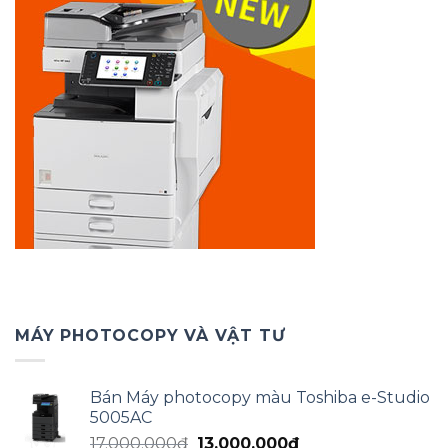
MÁY PHOTOCOPY VÀ VẬT TƯ
Bán Máy photocopy màu Toshiba e-Studio
5005AC
Giá
Giá
17.000.000
₫
13.000.000
₫