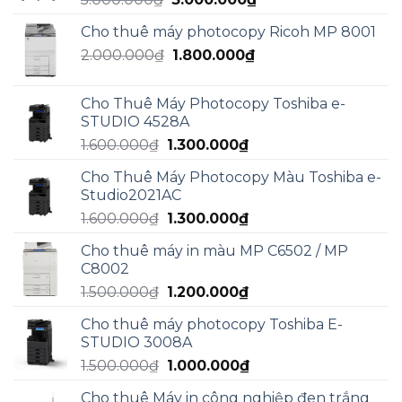
3.000.000₫.
gốc
hiện
Cho thuê máy photocopy Ricoh MP 8001
là:
tại
Giá
Giá
2.000.000
₫
5.000.000₫.
1.800.000
₫
là:
gốc
hiện
3.000.000₫.
là:
tại
Cho Thuê Máy Photocopy Toshiba e-
2.000.000₫.
là:
STUDIO 4528A
1.800.000₫.
Giá
Giá
1.600.000
₫
1.300.000
₫
gốc
hiện
Cho Thuê Máy Photocopy Màu Toshiba e-
là:
tại
Studio2021AC
1.600.000₫.
là:
Giá
Giá
1.600.000
₫
1.300.000
₫
1.300.000₫.
gốc
hiện
Cho thuê máy in màu MP C6502 / MP
là:
tại
C8002
1.600.000₫.
là:
Giá
Giá
1.500.000
₫
1.200.000
₫
1.300.000₫.
gốc
hiện
Cho thuê máy photocopy Toshiba E-
là:
tại
STUDIO 3008A
1.500.000₫.
là:
Giá
Giá
1.500.000
₫
1.000.000
₫
1.200.000₫.
gốc
hiện
Cho thuê Máy in công nghiệp đen trắng