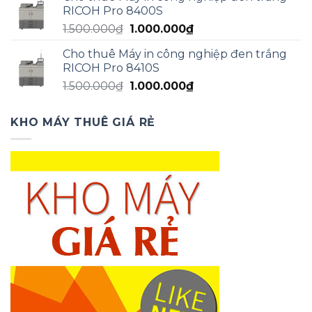
là:
tại
RICOH Pro 8400S
1.500.000₫.
là:
Giá
Giá
1.500.000
₫
1.000.000
₫
1.000.000₫.
gốc
hiện
Cho thuê Máy in công nghiệp đen trắng
là:
tại
RICOH Pro 8410S
1.500.000₫.
là:
Giá
Giá
1.500.000
₫
1.000.000
₫
1.000.000₫.
gốc
hiện
là:
tại
KHO MÁY THUÊ GIÁ RẺ
1.500.000₫.
là:
1.000.000₫.