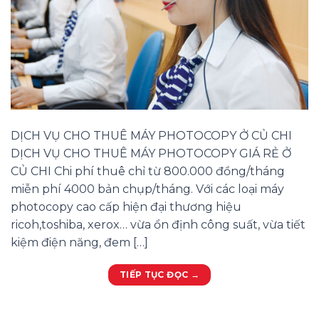
DỊCH VỤ CHO THUÊ MÁY PHOTOCOPY Ở CỦ CHI
DỊCH VỤ CHO THUÊ MÁY PHOTOCOPY GIÁ RẺ Ở
CỦ CHI Chi phí thuê chỉ từ 800.000 đồng/tháng
miễn phí 4000 bản chụp/tháng. Với các loại máy
photocopy cao cấp hiện đại thương hiệu
ricoh,toshiba, xerox… vừa ổn định công suất, vừa tiết
kiệm điện năng, đem […]
TIẾP TỤC ĐỌC
→