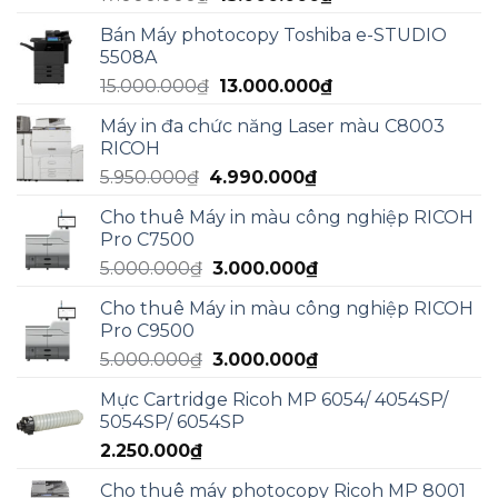
gốc
hiện
Bán Máy photocopy Toshiba e-STUDIO
là:
tại
5508A
17.000.000₫.
là:
Giá
Giá
15.000.000
₫
13.000.000
₫
13.000.000₫.
gốc
hiện
Máy in đa chức năng Laser màu C8003
là:
tại
RICOH
15.000.000₫.
là:
Giá
Giá
5.950.000
₫
4.990.000
₫
13.000.000₫.
gốc
hiện
Cho thuê Máy in màu công nghiệp RICOH
là:
tại
Pro C7500
5.950.000₫.
là:
Giá
Giá
5.000.000
₫
3.000.000
₫
4.990.000₫.
gốc
hiện
Cho thuê Máy in màu công nghiệp RICOH
là:
tại
Pro C9500
5.000.000₫.
là:
Giá
Giá
5.000.000
₫
3.000.000
₫
3.000.000₫.
gốc
hiện
Mực Cartridge Ricoh MP 6054/ 4054SP/
là:
tại
5054SP/ 6054SP
5.000.000₫.
là:
2.250.000
₫
3.000.000₫.
Cho thuê máy photocopy Ricoh MP 8001