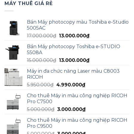
MÁY THUÊ GIÁ RẺ
Bán Máy photocopy màu Toshiba e-Studio
5005AC
Giá
Giá
17.000.000
₫
13.000.000
₫
gốc
hiện
Bán Máy photocopy Toshiba e-STUDIO
là:
tại
5508A
17.000.000₫.
là:
Giá
Giá
15.000.000
₫
13.000.000
₫
13.000.000₫.
gốc
hiện
Máy in đa chức năng Laser màu C8003
là:
tại
RICOH
15.000.000₫.
là:
Giá
Giá
5.950.000
₫
4.990.000
₫
13.000.000₫.
gốc
hiện
Cho thuê Máy in màu công nghiệp RICOH
là:
tại
Pro C7500
5.950.000₫.
là:
Giá
Giá
5.000.000
₫
3.000.000
₫
4.990.000₫.
gốc
hiện
Cho thuê Máy in màu công nghiệp RICOH
là:
tại
Pro C9500
5.000.000₫.
là:
Giá
Giá
5.000.000
₫
3.000.000
₫