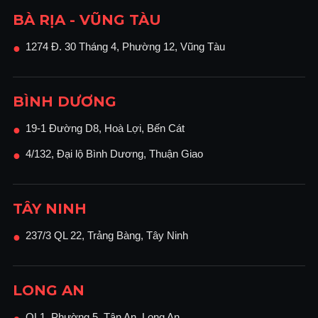
BÀ RỊA - VŨNG TÀU
1274 Đ. 30 Tháng 4, Phường 12, Vũng Tàu
●
BÌNH DƯƠNG
19-1 Đường D8, Hoà Lợi, Bến Cát
●
4/132, Đại lộ Bình Dương, Thuận Giao
●
TÂY NINH
237/3 QL 22, Trảng Bàng, Tây Ninh
●
LONG AN
QL1, Phường 5, Tân An, Long An