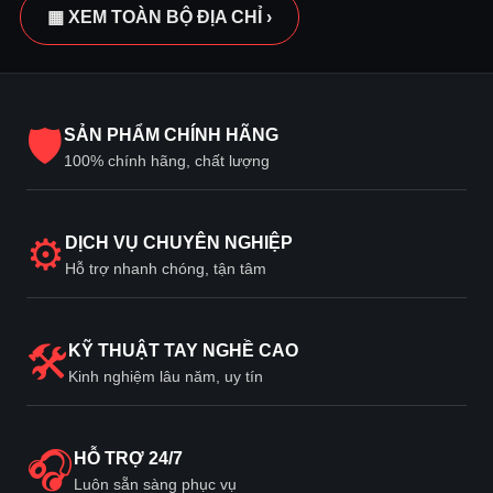
▦ XEM TOÀN BỘ ĐỊA CHỈ ›
🛡
SẢN PHẨM CHÍNH HÃNG
100% chính hãng, chất lượng
⚙
DỊCH VỤ CHUYÊN NGHIỆP
Hỗ trợ nhanh chóng, tận tâm
🛠
KỸ THUẬT TAY NGHỀ CAO
Kinh nghiệm lâu năm, uy tín
🎧
HỖ TRỢ 24/7
Luôn sẵn sàng phục vụ