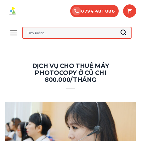
Bỏ
0794 481 888
qua
nội
dung
Tìm
kiếm:
DỊCH VỤ CHO THUÊ MÁY
PHOTOCOPY Ở CỦ CHI
800.000/THÁNG