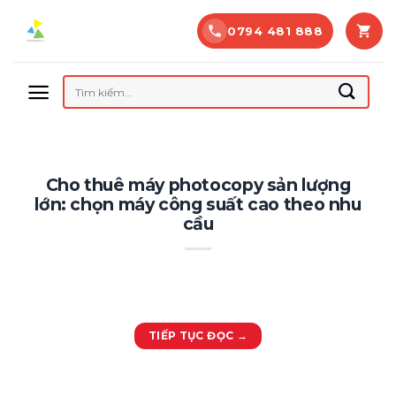
Bỏ
0794 481 888
qua
nội
dung
Tìm
kiếm:
Cho thuê máy photocopy sản lượng
lớn: chọn máy công suất cao theo nhu
cầu
TIẾP TỤC ĐỌC
→