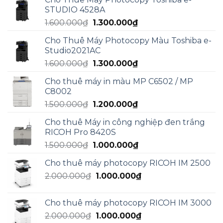
2.000.000₫.
là:
STUDIO 4528A
1.800.000₫.
Giá
Giá
1.600.000
₫
1.300.000
₫
gốc
hiện
Cho Thuê Máy Photocopy Màu Toshiba e-
là:
tại
Studio2021AC
1.600.000₫.
là:
Giá
Giá
1.600.000
₫
1.300.000
₫
1.300.000₫.
gốc
hiện
Cho thuê máy in màu MP C6502 / MP
là:
tại
C8002
1.600.000₫.
là:
Giá
Giá
1.500.000
₫
1.200.000
₫
1.300.000₫.
gốc
hiện
Cho thuê Máy in công nghiệp đen trắng
là:
tại
RICOH Pro 8420S
1.500.000₫.
là:
Giá
Giá
1.500.000
₫
1.000.000
₫
1.200.000₫.
gốc
hiện
Cho thuê máy photocopy RICOH IM 2500
là:
tại
Giá
Giá
2.000.000
₫
1.500.000₫.
1.000.000
₫
là:
gốc
hiện
1.000.000₫.
là:
tại
Cho thuê máy photocopy RICOH IM 3000
2.000.000₫.
là:
Giá
Giá
2.000.000
₫
1.000.000
₫
1.000.000₫.