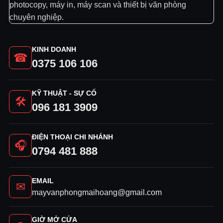
photocopy, máy in, máy scan và thiết bị văn phòng
chuyên nghiệp.
KINH DOANH
☎
0375 106 106
KỸ THUẬT - SỰ CỐ
🛠
096 181 3909
ĐIỆN THOẠI CHI NHÁNH
🎧
0794 481 888
EMAIL
✉
mayvanphongmaihoang@gmail.com
GIỜ MỞ CỬA