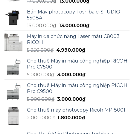
Giá
Giá
17.000.000
₫
13.000.000
₫
gốc
hiện
Bán Máy photocopy Toshiba e-STUDIO
là:
tại
5508A
17.000.000₫.
là:
Giá
Giá
15.000.000
₫
13.000.000
₫
13.000.000₫.
gốc
hiện
Máy in đa chức năng Laser màu C8003
là:
tại
RICOH
15.000.000₫.
là:
Giá
Giá
5.950.000
₫
4.990.000
₫
13.000.000₫.
gốc
hiện
Cho thuê Máy in màu công nghiệp RICOH
là:
tại
Pro C7500
5.950.000₫.
là:
Giá
Giá
5.000.000
₫
3.000.000
₫
4.990.000₫.
gốc
hiện
Cho thuê Máy in màu công nghiệp RICOH
là:
tại
Pro C9500
5.000.000₫.
là:
Giá
Giá
5.000.000
₫
3.000.000
₫
3.000.000₫.
gốc
hiện
Cho thuê máy photocopy Ricoh MP 8001
là:
tại
Giá
Giá
2.000.000
₫
5.000.000₫.
1.800.000
₫
là:
gốc
hiện
3.000.000₫.
là:
tại
Cho Thuê Máy Photocopy Toshiba e-