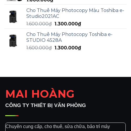
Cho Thuê Máy Photocopy Màu Toshiba e-
Studio2021AC
Giá
Giá
1.600.000
₫
1.300.000
₫
gốc
hiện
Cho Thuê Máy Photocopy Toshiba e-
là:
tại
STUDIO 4528A
1.600.000₫.
là:
Giá
Giá
1.600.000
₫
1.300.000
₫
1.300.000₫.
gốc
hiện
là:
tại
1.600.000₫.
là:
1.300.000₫.
MAI HOÀNG
CÔNG TY THIẾT BỊ VĂN PHÒNG
Chuyên cung cấp, cho thuê, sửa chữa, bảo trì máy