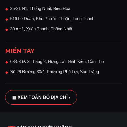
35-21 N1, Thống Nhất, Biên Hòa
●
516 Lê Duẩn, Khu Phước Thuận, Long Thành
●
30 AH1, Xuân Thanh, Thống Nhất
●
MIỀN TÂY
68-58 Đ. 3 Tháng 2, Hưng Lợi, Ninh Kiều, Cần Thơ
●
Số 29 Đường 30/4, Phường Phú Lợi, Sóc Trăng
●
▦ XEM TOÀN BỘ ĐỊA CHỈ ›