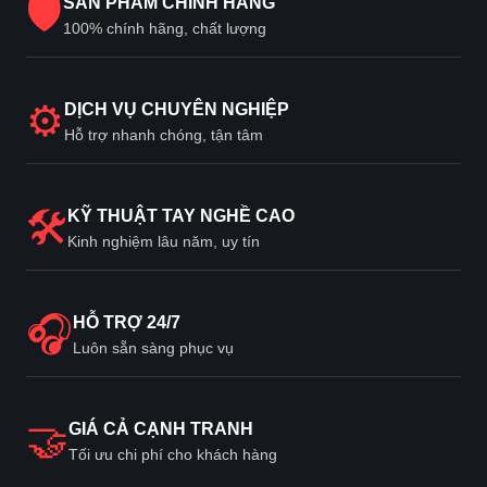
🛡
SẢN PHẨM CHÍNH HÃNG
100% chính hãng, chất lượng
⚙
DỊCH VỤ CHUYÊN NGHIỆP
Hỗ trợ nhanh chóng, tận tâm
🛠
KỸ THUẬT TAY NGHỀ CAO
Kinh nghiệm lâu năm, uy tín
🎧
HỖ TRỢ 24/7
Luôn sẵn sàng phục vụ
🤝
GIÁ CẢ CẠNH TRANH
Tối ưu chi phí cho khách hàng