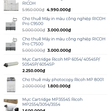
RICOH
15.000.000₫.
là:
Giá
Giá
5.950.000
₫
4.990.000
₫
13.000.000₫.
gốc
hiện
Cho thuê Máy in màu công nghiệp RICOH
là:
tại
Pro C9500
5.950.000₫.
là:
Giá
Giá
5.000.000
₫
3.000.000
₫
4.990.000₫.
gốc
hiện
Cho thuê Máy in màu công nghiệp RICOH
là:
tại
Pro C7500
5.000.000₫.
là:
Giá
Giá
5.000.000
₫
3.000.000
₫
3.000.000₫.
gốc
hiện
Mực Cartridge Ricoh MP 6054/ 4054SP/
là:
tại
5054SP/ 6054SP
5.000.000₫.
là:
2.250.000
₫
3.000.000₫.
Cho thuê máy photocopy Ricoh MP 8001
Giá
Giá
2.000.000
₫
1.800.000
₫
gốc
hiện
là:
tại
Mực Cartridge MP3554S Ricoh
2.000.000₫.
là:
MP2554/3054/3554
1.800.000₫.
1.600.000
₫