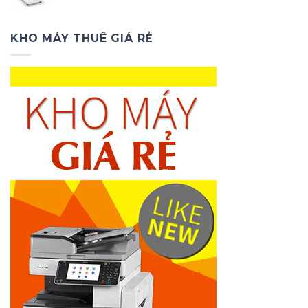
gốc
hiện
là:
tại
2.000.000₫.
là:
KHO MÁY THUÊ GIÁ RẺ
1.000.000₫.