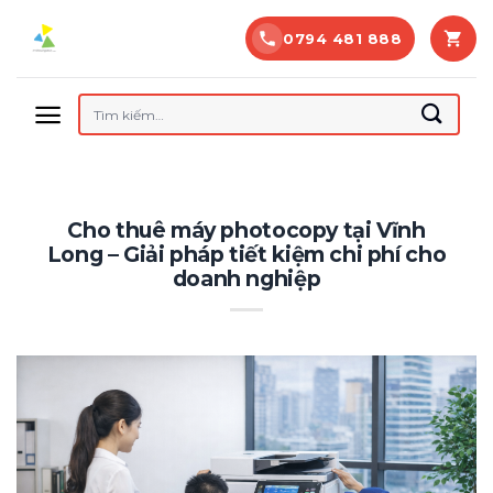
Bỏ
0794 481 888
qua
nội
dung
Tìm
kiếm:
Cho thuê máy photocopy tại Vĩnh
Long – Giải pháp tiết kiệm chi phí cho
doanh nghiệp