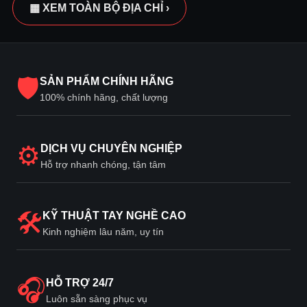
▦ XEM TOÀN BỘ ĐỊA CHỈ ›
🛡
SẢN PHẨM CHÍNH HÃNG
100% chính hãng, chất lượng
⚙
DỊCH VỤ CHUYÊN NGHIỆP
Hỗ trợ nhanh chóng, tận tâm
🛠
KỸ THUẬT TAY NGHỀ CAO
Kinh nghiệm lâu năm, uy tín
🎧
HỖ TRỢ 24/7
Luôn sẵn sàng phục vụ