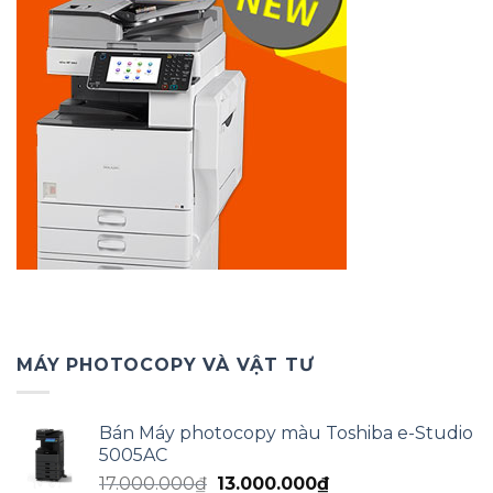
MÁY PHOTOCOPY VÀ VẬT TƯ
Bán Máy photocopy màu Toshiba e-Studio
5005AC
Giá
Giá
17.000.000
₫
13.000.000
₫