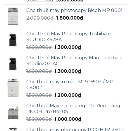
3.000.000₫.
gốc
hiện
Cho thuê máy photocopy Ricoh MP 8001
là:
tại
Giá
Giá
2.000.000
₫
5.000.000₫.
1.800.000
₫
là:
gốc
hiện
3.000.000₫.
là:
tại
Cho Thuê Máy Photocopy Toshiba e-
2.000.000₫.
là:
STUDIO 4528A
1.800.000₫.
Giá
Giá
1.600.000
₫
1.300.000
₫
gốc
hiện
Cho Thuê Máy Photocopy Màu Toshiba e-
là:
tại
Studio2021AC
1.600.000₫.
là:
Giá
Giá
1.600.000
₫
1.300.000
₫
1.300.000₫.
gốc
hiện
Cho thuê máy in màu MP C6502 / MP
là:
tại
C8002
1.600.000₫.
là:
Giá
Giá
1.500.000
₫
1.200.000
₫
1.300.000₫.
gốc
hiện
Cho thuê Máy in công nghiệp đen trắng
là:
tại
RICOH Pro 8420S
1.500.000₫.
là:
Giá
Giá
1.500.000
₫
1.000.000
₫
1.200.000₫.
gốc
hiện
Cho thuê máy photocopy RICOH IM 2500