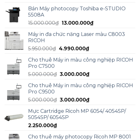
gốc
hiện
Bán Máy photocopy Toshiba e-STUDIO
là:
tại
5508A
17.000.000₫.
là:
Giá
Giá
15.000.000
₫
13.000.000
₫
13.000.000₫.
gốc
hiện
Máy in đa chức năng Laser màu C8003
là:
tại
RICOH
15.000.000₫.
là:
Giá
Giá
5.950.000
₫
4.990.000
₫
13.000.000₫.
gốc
hiện
Cho thuê Máy in màu công nghiệp RICOH
là:
tại
Pro C7500
5.950.000₫.
là:
Giá
Giá
5.000.000
₫
3.000.000
₫
4.990.000₫.
gốc
hiện
Cho thuê Máy in màu công nghiệp RICOH
là:
tại
Pro C9500
5.000.000₫.
là:
Giá
Giá
5.000.000
₫
3.000.000
₫
3.000.000₫.
gốc
hiện
Mực Cartridge Ricoh MP 6054/ 4054SP/
là:
tại
5054SP/ 6054SP
5.000.000₫.
là:
2.250.000
₫
3.000.000₫.
Cho thuê máy photocopy Ricoh MP 8001