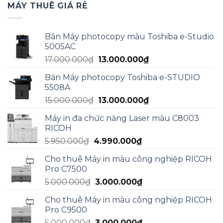
MÁY THUÊ GIÁ RẺ
Bán Máy photocopy màu Toshiba e-Studio
5005AC
Giá
Giá
17.000.000
₫
13.000.000
₫
gốc
hiện
Bán Máy photocopy Toshiba e-STUDIO
là:
tại
5508A
17.000.000₫.
là:
Giá
Giá
15.000.000
₫
13.000.000
₫
13.000.000₫.
gốc
hiện
Máy in đa chức năng Laser màu C8003
là:
tại
RICOH
15.000.000₫.
là:
Giá
Giá
5.950.000
₫
4.990.000
₫
13.000.000₫.
gốc
hiện
Cho thuê Máy in màu công nghiệp RICOH
là:
tại
Pro C7500
5.950.000₫.
là:
Giá
Giá
5.000.000
₫
3.000.000
₫
4.990.000₫.
gốc
hiện
Cho thuê Máy in màu công nghiệp RICOH
là:
tại
Pro C9500
5.000.000₫.
là:
Giá
Giá
5.000.000
₫
3.000.000
₫