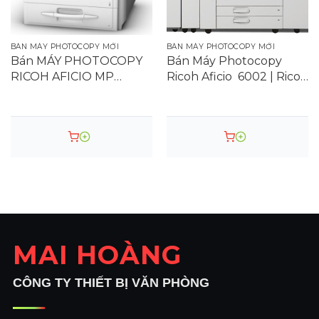
năng đặc biệt hấp dẫn đối với các trường học và
nhà máy thực phẩm, công ty xây dựng…
BÁN MÁY PHOTOCOPY MỚI
BÁN MÁY PHOTOCOPY MỚI
Bán MÁY PHOTOCOPY
Bán Máy Photocopy
RICOH AFICIO MP
Ricoh Aficio 6002 | Ricoh
301SPF
MP 7502 | Ricoh MP
9002 | Mới chính hãng
MAI HOÀNG
CÔNG TY THIẾT BỊ VĂN PHÒNG
Bảng điều khiển hoạt động thông minh dễ sử