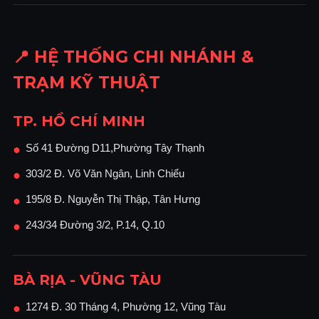
Máy chủ lưu trữ
USB I / F,
Ethernet 10 cơ
Tiêu chuẩn:
bản-T / 100 cơ
📍 HỆ THỐNG CHI NHÁNH &
sở-TX / 1000 cơ
sở-T
TRẠM KỸ THUẬT
Mạng LAN
không dây
Giao diện
(IEEE 802.11a / b
TP. HỒ CHÍ MINH
/ g / n),
Bluetooth, Máy
Số 41 Đường D11,Phường Tây Thạnh
●
Tùy chọn:
chủ USB cho
Giao diện Mạng
303/2 Đ. Võ Văn Ngân, Linh Chiểu
●
Thứ hai, Hai
chiều IEEE 1284
195/8 Đ. Nguyễn Thị Thập, Tân Hưng
●
/ ECP, USB 2.0
243/34 Đường 3/2, P.14, Q.10
●
TCP / IP (IPv4,
Giao thức mạng
IPv6)
Windows Vista /
BÀ RỊA - VŨNG TÀU
7/8 / 8.1 / 10,
Hệ điều hành được hỗ trợ
Windows Server
1274 Đ. 30 Tháng 4, Phường 12, Vũng Tàu
●
/ 2008/2008 R2