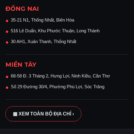
100 dpi, 200 dpi,
ĐỒNG NAI
Tiêu chuẩn:
300 dpi, 400
Độ phân giải
dpi, 600 dpi
35-21 N1, Thống Nhất, Biên Hòa
●
Mặc định:
200 dpi
516 Lê Duẩn, Khu Phước Thuận, Long Thành
●
A3, A4, A5, B4,
Kích thước ban đầu
B5, B6
30 AH1, Xuân Thanh, Thống Nhất
●
TIFF, JPEG, PDF,
Định dạng tệp
Nén PDF cao,
PDF-A
MIỀN TÂY
Trình điều khiển
Trình điều khiển đi kèm
mạng TWAIN
68-58 Đ. 3 Tháng 2, Hưng Lợi, Ninh Kiều, Cần Thơ
●
Cổng SMTP
Số 29 Đường 30/4, Phường Phú Lợi, Sóc Trăng
●
(Mail Server) và
Quét vào email
TCP / IP, POP,
IMAP4
Quét vào thư mục
SMB, FTP
▦ XEM TOÀN BỘ ĐỊA CHỈ ›
FAX (TÙY CHỌN)
Mạch
PSTN, PBX