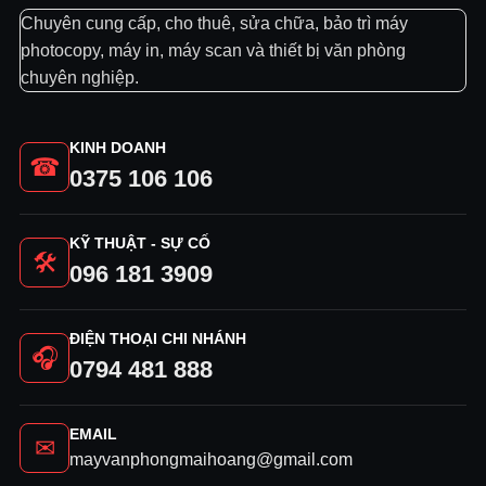
dụng,
Chuyên cung cấp, cho thuê, sửa chữa, bảo trì máy
60 ppm – nhanh nhất trong phạm vi
photocopy, máy in, máy scan và thiết bị văn phòng
Dung lượng khay giấy cao tới 4.700 tờ
chuyên nghiệp.
Nhiều khả năng gập và hoàn thiện
Xử lý Intel mạnh mẽ
KINH DOANH
☎
0375 106 106
KỸ THUẬT - SỰ CỐ
🛠
096 181 3909
ĐIỆN THOẠI CHI NHÁNH
🎧
0794 481 888
EMAIL
✉
mayvanphongmaihoang@gmail.com