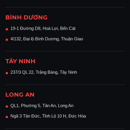
/ 2012/2012 R2
Mac OS X v.10.7
Môi trường Mac OS
trở lên
BÌNH DƯƠNG
Sun Solaris, HP-
19-1 Đường D8, Hoà Lợi, Bến Cát
●
UX, SCO
OpenServer,
4/132, Đại lộ Bình Dương, Thuận Giao
●
Red Hat Linux,
Môi trường UNIX
IBM AIX, IBM
iSeries / AS /
400-sử dụng OS
TÂY NINH
/ 400 Máy chủ in
chuyển đổi
237/3 QL 22, Trảng Bàng, Tây Ninh
●
Môi trường SAP® R / 3®
SAP® R / 3®
SAO CHỤP
LONG AN
Tối đa 80 bản
ARDF:
gốc mỗi phút
QL1, Phường 5, Tân An, Long An
●
Tốc độ quét
Tối đa 110 (đơn) /
Ngã 3 Tân Đức, Tỉnh Lộ 10 H, Đức Hòa
●
SPDF:
180 (hai bản
gốc) mỗi phút