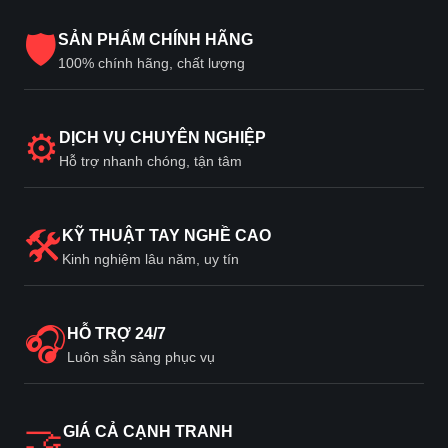
Khả năng tương thích
ITU-T (CCITT) G3
🛡
SẢN PHẨM CHÍNH HÃNG
8 x 3,85 dòng /
100% chính hãng, chất lượng
mm, 200 x 100
dpi,
8 x 7,7 dòng /
⚙
DỊCH VỤ CHUYÊN NGHIỆP
mm, 200 x 200
Hỗ trợ nhanh chóng, tận tâm
dpi,
Độ phân giải
8 x 15,4 dòng /
mm, 16 x 15,4
🛠
KỸ THUẬT TAY NGHỀ CAO
dòng / mm, 400
x 400 dpi (với bộ
Kinh nghiệm lâu năm, uy tín
nhớ SAF tùy
chọn)
G3: 2 giây (200 x
🎧
HỖ TRỢ 24/7
100 dpi, JBIG),
Luôn sẵn sàng phục vụ
Tốc độ truyền
G3: 3 giây (200 x
100 dpi, MMR)
🤝
GIÁ CẢ CẠNH TRANH
Tốc độ modem
Tối đa:
33,6 Kb / giây