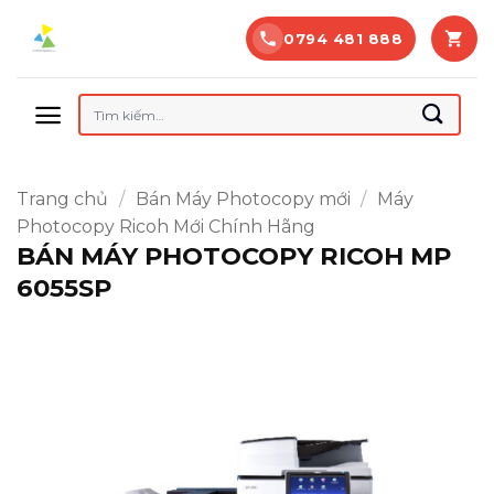
Bỏ
0794 481 888
qua
nội
dung
Tìm
kiếm:
Trang chủ
/
Bán Máy Photocopy mới
/
Máy
Photocopy Ricoh Mới Chính Hãng
BÁN MÁY PHOTOCOPY RICOH MP
6055SP