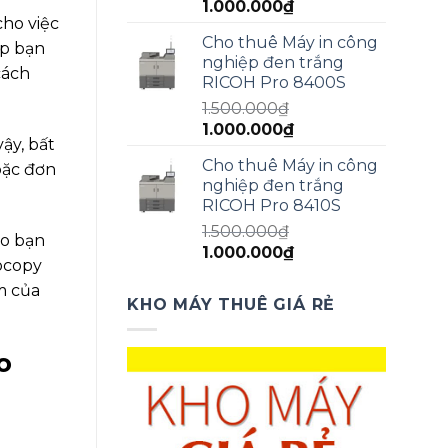
Giá
Giá
1.000.000
₫
cho việc
gốc
hiện
Cho thuê Máy in công
là:
tại
ép bạn
nghiệp đen trắng
1.500.000₫.
là:
cách
RICOH Pro 8400S
1.000.000₫.
1.500.000
₫
Giá
Giá
1.000.000
₫
ậy, bất
gốc
hiện
Cho thuê Máy in công
oặc đơn
là:
tại
nghiệp đen trắng
1.500.000₫.
là:
RICOH Pro 8410S
1.000.000₫.
1.500.000
₫
ho bạn
Giá
Giá
1.000.000
₫
tocopy
gốc
hiện
m của
là:
tại
KHO MÁY THUÊ GIÁ RẺ
1.500.000₫.
là:
1.000.000₫.
o