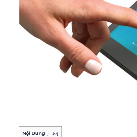
Nội Dung
[
hide
]