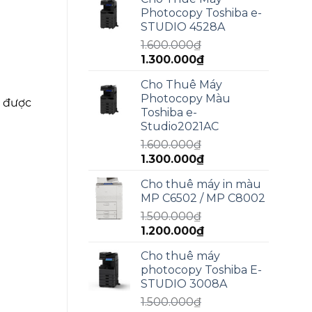
là:
tại
Photocopy Toshiba e-
2.000.000₫.
là:
STUDIO 4528A
1.800.000₫.
1.600.000
₫
Giá
Giá
1.300.000
₫
gốc
hiện
Cho Thuê Máy
là:
tại
Photocopy Màu
) được
1.600.000₫.
là:
Toshiba e-
1.300.000₫.
Studio2021AC
1.600.000
₫
Giá
Giá
1.300.000
₫
gốc
hiện
Cho thuê máy in màu
là:
tại
MP C6502 / MP C8002
1.600.000₫.
là:
1.500.000
₫
1.300.000₫.
Giá
Giá
1.200.000
₫
gốc
hiện
Cho thuê máy
là:
tại
photocopy Toshiba E-
1.500.000₫.
là:
STUDIO 3008A
1.200.000₫.
1.500.000
₫