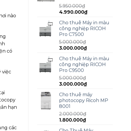
13.000.000₫.
5.950.000
₫
Giá
Giá
4.990.000
₫
nơi nào
gốc
hiện
Cho thuê Máy in màu
là:
tại
công nghiệp RICOH
5.950.000₫.
là:
Pro C7500
ông
4.990.000₫.
5.000.000
₫
ình
Giá
Giá
3.000.000
₫
iện có
gốc
hiện
Cho thuê Máy in màu
là:
tại
công nghiệp RICOH
5.000.000₫.
là:
Pro C9500
 việc
3.000.000₫.
5.000.000
₫
Giá
Giá
3.000.000
₫
gốc
hiện
ại
Cho thuê máy
là:
tại
otocopy
photocopy Ricoh MP
5.000.000₫.
là:
8001
gắn hạn
3.000.000₫.
2.000.000
₫
Giá
Giá
1.800.000
₫
gốc
hiện
ụng các
Cho Thuê Máy