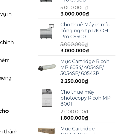
4.990.000₫.
5.000.000
₫
Giá
Giá
3.000.000
₫
vụ in
gốc
hiện
Cho thuê Máy in màu
là:
tại
công nghiệp RICOH
5.000.000₫.
là:
Pro C9500
3.000.000₫.
 chỉnh
5.000.000
₫
Giá
Giá
3.000.000
₫
gốc
hiện
 mềm
Mực Cartridge Ricoh
là:
tại
MP 6054/ 4054SP/
5.000.000₫.
là:
5054SP/ 6054SP
3.000.000₫.
hiêng
2.250.000
₫
Cho thuê máy
photocopy Ricoh MP
8001
 cho
2.000.000
₫
Giá
Giá
1.800.000
₫
gốc
hiện
Mực Cartridge
là:
tại
ạn thành