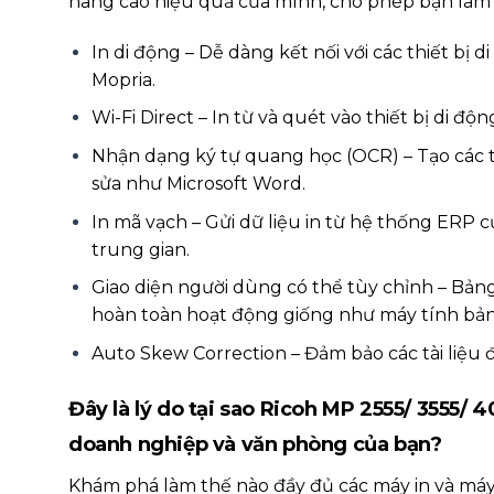
nâng cao hiệu quả của mình, cho phép bạn làm 
In di động – Dễ dàng kết nối với các thiết bị 
Mopria.
Wi-Fi Direct – In từ và quét vào thiết bị di độ
Nhận dạng ký tự quang học (OCR) – Tạo các tệ
sửa như Microsoft Word.
In mã vạch – Gửi dữ liệu in từ hệ thống ERP
trung gian.
Giao diện người dùng có thể tùy chỉnh – Bảng
hoàn toàn hoạt động giống như máy tính bản
Auto Skew Correction – Đảm bảo các tài liệu 
Đây là lý do tại sao Ricoh MP 2555/ 3555/ 
doanh nghiệp và văn phòng của bạn?
Khám phá làm thế nào đầy đủ các máy in và má