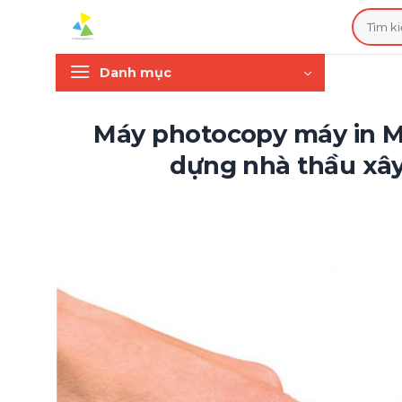
Bỏ
Tìm
qua
kiếm:
nội
Danh mục
dung
Máy photocopy máy in Mf
dựng nhà thầu xây