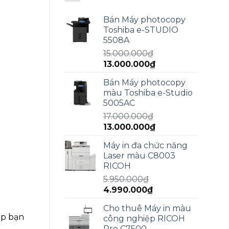
Bán Máy photocopy
Toshiba e-STUDIO
5508A
15.000.000
₫
Giá
Giá
13.000.000
₫
gốc
hiện
Bán Máy photocopy
là:
tại
màu Toshiba e-Studio
15.000.000₫.
là:
5005AC
13.000.000₫.
17.000.000
₫
Giá
Giá
13.000.000
₫
gốc
hiện
Máy in đa chức năng
là:
tại
Laser màu C8003
17.000.000₫.
là:
RICOH
13.000.000₫.
5.950.000
₫
Giá
Giá
4.990.000
₫
gốc
hiện
Cho thuê Máy in màu
là:
tại
úp bạn
công nghiệp RICOH
5.950.000₫.
là:
Pro C7500