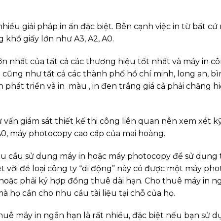
iều giải pháp in ấn đặc biệt. Bên cạnh việc in từ bất cứ 
g khổ giấy lớn như A3, A2, A0.
n nhất của tất cả các thương hiệu tốt nhất và máy in c
 cũng như tất cả các thành phố hồ chí minh, long an, b
phát triển và in màu , in đen trắng giá cả phải chăng h
vấn giám sát thiết kế thi công liên quan nên xem xét kỹ
 A0, máy photocopy cao cấp của mai hoàng.
hu cầu sử dụng máy in hoặc máy photocopy để sử dụng t
t vời để loại công ty “di động” này có được một máy ph
hoặc phải ký hợp đồng thuê dài hạn. Cho thuê máy in n
à họ cần cho nhu cầu tài liệu tại chỗ của họ.
huê máy in ngắn hạn là rất nhiều, đặc biệt nếu bạn sử d