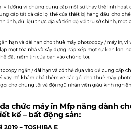
là lý tưởng vì chúng cung cấp một sự thay thế linh hoạt 
ng cấp tất cả các lợi thế của thiết bị hàng đầu, cho ph
nh ảnh, dữ liệu thực địa và tiến độ với trụ sở chính, một 
n hạn và dài hạn cho thuê máy photocopy / máy in, vì v
lập một tòa nhà và xây dựng, sắp xếp một sự kiện lớn, h
thể đặt niềm tin của bạn vào chúng tôi.
tocopy ngắn / dài hạn và có thể dựa vào để cung cấp c
 vì vậy, để khám phá thêm về các gói cho thuê máy pho
g gọi cho chúng tôi và đội ngũ nhân viên giàu kinh nghiệ
đa chức máy in Mfp năng dành ch
ết kế – bất động sản:
i 2019 – TOSHIBA E