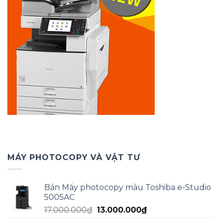
MÁY PHOTOCOPY VÀ VẬT TƯ
Bán Máy photocopy màu Toshiba e-Studio
5005AC
Giá
Giá
17.000.000
₫
13.000.000
₫
gốc
hiện