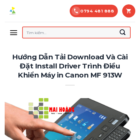
Bỏ
0794 481 888
qua
nội
dung
Tìm
kiếm:
Hướng Dẫn Tải Download Và Cài
Đặt Install Driver Trình Điều
Khiển Máy in Canon MF 913W