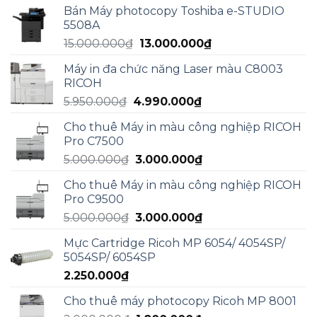
Bán Máy photocopy Toshiba e-STUDIO
là:
tại
5508A
17.000.000₫.
là:
Giá
Giá
15.000.000
₫
13.000.000
₫
13.000.000₫.
gốc
hiện
Máy in đa chức năng Laser màu C8003
là:
tại
RICOH
15.000.000₫.
là:
Giá
Giá
5.950.000
₫
4.990.000
₫
13.000.000₫.
gốc
hiện
Cho thuê Máy in màu công nghiệp RICOH
là:
tại
Pro C7500
5.950.000₫.
là:
Giá
Giá
5.000.000
₫
3.000.000
₫
4.990.000₫.
gốc
hiện
Cho thuê Máy in màu công nghiệp RICOH
là:
tại
Pro C9500
5.000.000₫.
là:
Giá
Giá
5.000.000
₫
3.000.000
₫
3.000.000₫.
gốc
hiện
Mực Cartridge Ricoh MP 6054/ 4054SP/
là:
tại
5054SP/ 6054SP
5.000.000₫.
là:
2.250.000
₫
3.000.000₫.
Cho thuê máy photocopy Ricoh MP 8001