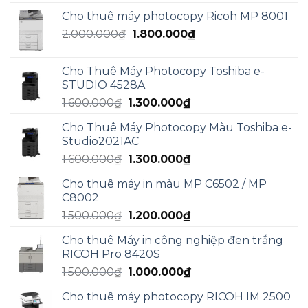
gốc
hiện
Cho thuê máy photocopy Ricoh MP 8001
là:
tại
Giá
Giá
2.000.000
₫
5.000.000₫.
1.800.000
₫
là:
gốc
hiện
3.000.000₫.
là:
tại
Cho Thuê Máy Photocopy Toshiba e-
2.000.000₫.
là:
STUDIO 4528A
1.800.000₫.
Giá
Giá
1.600.000
₫
1.300.000
₫
gốc
hiện
Cho Thuê Máy Photocopy Màu Toshiba e-
là:
tại
Studio2021AC
1.600.000₫.
là:
Giá
Giá
1.600.000
₫
1.300.000
₫
1.300.000₫.
gốc
hiện
Cho thuê máy in màu MP C6502 / MP
là:
tại
C8002
1.600.000₫.
là:
Giá
Giá
1.500.000
₫
1.200.000
₫
1.300.000₫.
gốc
hiện
Cho thuê Máy in công nghiệp đen trắng
là:
tại
RICOH Pro 8420S
1.500.000₫.
là:
Giá
Giá
1.500.000
₫
1.000.000
₫
1.200.000₫.
gốc
hiện
Cho thuê máy photocopy RICOH IM 2500
là:
tại