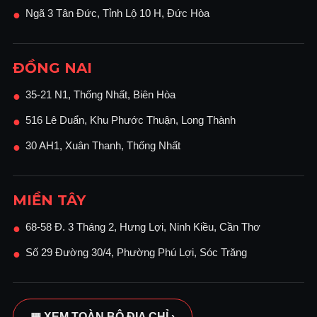
Ngã 3 Tân Đức, Tỉnh Lộ 10 H, Đức Hòa
●
ĐỒNG NAI
35-21 N1, Thống Nhất, Biên Hòa
●
516 Lê Duẩn, Khu Phước Thuận, Long Thành
●
30 AH1, Xuân Thanh, Thống Nhất
●
MIỀN TÂY
68-58 Đ. 3 Tháng 2, Hưng Lợi, Ninh Kiều, Cần Thơ
●
Số 29 Đường 30/4, Phường Phú Lợi, Sóc Trăng
●
▦ XEM TOÀN BỘ ĐỊA CHỈ ›