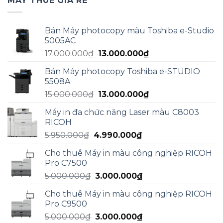
MÁY THUÊ GIÁ RẺ
Bán Máy photocopy màu Toshiba e-Studio
5005AC
Giá
Giá
17.000.000
₫
13.000.000
₫
gốc
hiện
Bán Máy photocopy Toshiba e-STUDIO
là:
tại
5508A
17.000.000₫.
là:
Giá
Giá
15.000.000
₫
13.000.000
₫
13.000.000₫.
gốc
hiện
Máy in đa chức năng Laser màu C8003
là:
tại
RICOH
15.000.000₫.
là:
Giá
Giá
5.950.000
₫
4.990.000
₫
13.000.000₫.
gốc
hiện
Cho thuê Máy in màu công nghiệp RICOH
là:
tại
Pro C7500
5.950.000₫.
là:
Giá
Giá
5.000.000
₫
3.000.000
₫
4.990.000₫.
gốc
hiện
Cho thuê Máy in màu công nghiệp RICOH
là:
tại
Pro C9500
5.000.000₫.
là:
Giá
Giá
5.000.000
₫
3.000.000
₫
3.000.000₫.