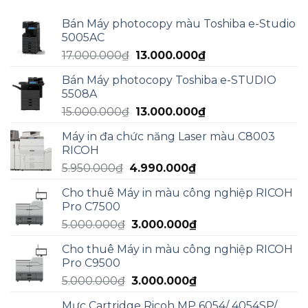
Bán Máy photocopy màu Toshiba e-Studio
5005AC
Giá
Giá
17.000.000
₫
13.000.000
₫
gốc
hiện
Bán Máy photocopy Toshiba e-STUDIO
là:
tại
5508A
17.000.000₫.
là:
Giá
Giá
15.000.000
₫
13.000.000
₫
13.000.000₫.
gốc
hiện
Máy in đa chức năng Laser màu C8003
là:
tại
RICOH
15.000.000₫.
là:
Giá
Giá
5.950.000
₫
4.990.000
₫
13.000.000₫.
gốc
hiện
Cho thuê Máy in màu công nghiệp RICOH
là:
tại
Pro C7500
5.950.000₫.
là:
Giá
Giá
5.000.000
₫
3.000.000
₫
4.990.000₫.
gốc
hiện
Cho thuê Máy in màu công nghiệp RICOH
là:
tại
Pro C9500
5.000.000₫.
là:
Giá
Giá
5.000.000
₫
3.000.000
₫
3.000.000₫.
gốc
hiện
Mực Cartridge Ricoh MP 6054/ 4054SP/