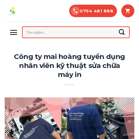
Bỏ
0794 481 888
qua
nội
dung
Tìm
kiếm:
Công ty mai hoàng tuyển dụng
nhân viên kỹ thuật sửa chữa
máy in