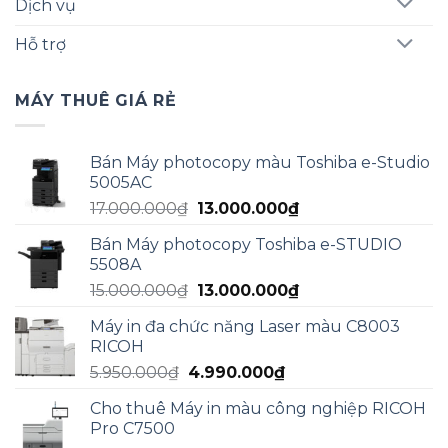
Dịch vụ
Hỗ trợ
MÁY THUÊ GIÁ RẺ
Bán Máy photocopy màu Toshiba e-Studio
5005AC
Giá
Giá
17.000.000
₫
13.000.000
₫
gốc
hiện
Bán Máy photocopy Toshiba e-STUDIO
là:
tại
5508A
17.000.000₫.
là:
Giá
Giá
15.000.000
₫
13.000.000
₫
13.000.000₫.
gốc
hiện
Máy in đa chức năng Laser màu C8003
là:
tại
RICOH
15.000.000₫.
là:
Giá
Giá
5.950.000
₫
4.990.000
₫
13.000.000₫.
gốc
hiện
Cho thuê Máy in màu công nghiệp RICOH
là:
tại
Pro C7500
5.950.000₫.
là: