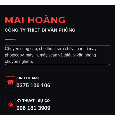
1.300.000₫.
MAI HOÀNG
CÔNG TY THIẾT BỊ VĂN PHÒNG
Chuyên cung cấp, cho thuê, sửa chữa, bảo trì máy
photocopy, máy in, máy scan và thiết bị văn phòng
chuyên nghiệp.
KINH DOANH
☎
0375 106 106
KỸ THUẬT - SỰ CỐ
🛠
096 181 3909