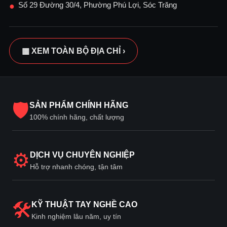
Số 29 Đường 30/4, Phường Phú Lợi, Sóc Trăng
●
▦ XEM TOÀN BỘ ĐỊA CHỈ ›
🛡
SẢN PHẨM CHÍNH HÃNG
100% chính hãng, chất lượng
⚙
DỊCH VỤ CHUYÊN NGHIỆP
Hỗ trợ nhanh chóng, tận tâm
🛠
KỸ THUẬT TAY NGHỀ CAO
Kinh nghiệm lâu năm, uy tín