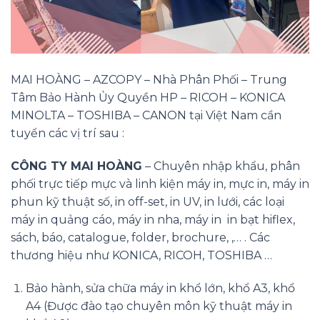
MAI HOÀNG – AZCOPY – Nhà Phân Phối – Trung
Tâm Bảo Hành Ủy Quyền HP – RICOH – KONICA
MINOLTA – TOSHIBA – CANON tại Việt Nam cần
tuyển các vị trí sau :
CÔNG TY MAI HOÀNG
– Chuyên nhập khẩu, phân
phối trực tiếp mực và linh kiện máy in, mực in, máy in
phun kỹ thuật số, in off-set, in UV, in lưới, các loại
máy in quảng cáo, máy in nha, máy in in bạt hiflex,
sách, báo, catalogue, folder, brochure, ,… . Các
thương hiệu như KONICA, RICOH, TOSHIBA …
Bảo hành, sửa chữa máy in khổ lớn, khổ A3, khổ
A4 (Được đào tạo chuyên môn kỹ thuật máy in