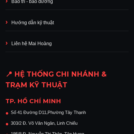
Bảo trì - bảo dưỡng
Hướng dẫn kỹ thuật
Liên hệ Mai Hoàng
📍 HỆ THỐNG CHI NHÁNH &
TRẠM KỸ THUẬT
TP. HỒ CHÍ MINH
Số 41 Đường D11,Phường Tây Thạnh
●
303/2 Đ. Võ Văn Ngân, Linh Chiểu
●
195/8 Đ. Nguyễn Thị Thập, Tân Hưng