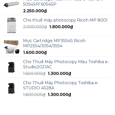
là:
tại
5054SP/ 6054SP
5.000.000₫.
là:
2.250.000
₫
3.000.000₫.
Cho thuê máy photocopy Ricoh MP 8001
Giá
Giá
2.000.000
₫
1.800.000
₫
gốc
hiện
là:
tại
Mực Cartridge MP3554S Ricoh
2.000.000₫.
là:
MP2554/3054/3554
1.800.000₫.
1.600.000
₫
Cho Thuê Máy Photocopy Màu Toshiba e-
Studio2021AC
Giá
Giá
1.600.000
₫
1.300.000
₫
gốc
hiện
Cho Thuê Máy Photocopy Toshiba e-
là:
tại
STUDIO 4528A
1.600.000₫.
là:
Giá
Giá
1.600.000
₫
1.300.000
₫
1.300.000₫.
gốc
hiện
là:
tại
1.600.000₫.
là: