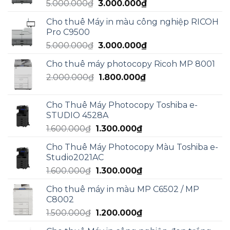
Giá
Giá
5.000.000
₫
3.000.000
₫
4.990.000₫.
gốc
hiện
Cho thuê Máy in màu công nghiệp RICOH
là:
tại
Pro C9500
5.000.000₫.
là:
Giá
Giá
5.000.000
₫
3.000.000
₫
3.000.000₫.
gốc
hiện
Cho thuê máy photocopy Ricoh MP 8001
là:
tại
Giá
Giá
2.000.000
₫
5.000.000₫.
1.800.000
₫
là:
gốc
hiện
3.000.000₫.
là:
tại
Cho Thuê Máy Photocopy Toshiba e-
2.000.000₫.
là:
STUDIO 4528A
1.800.000₫.
Giá
Giá
1.600.000
₫
1.300.000
₫
gốc
hiện
Cho Thuê Máy Photocopy Màu Toshiba e-
là:
tại
Studio2021AC
1.600.000₫.
là:
Giá
Giá
1.600.000
₫
1.300.000
₫
1.300.000₫.
gốc
hiện
Cho thuê máy in màu MP C6502 / MP
là:
tại
C8002
1.600.000₫.
là:
Giá
Giá
1.500.000
₫
1.200.000
₫
1.300.000₫.
gốc
hiện