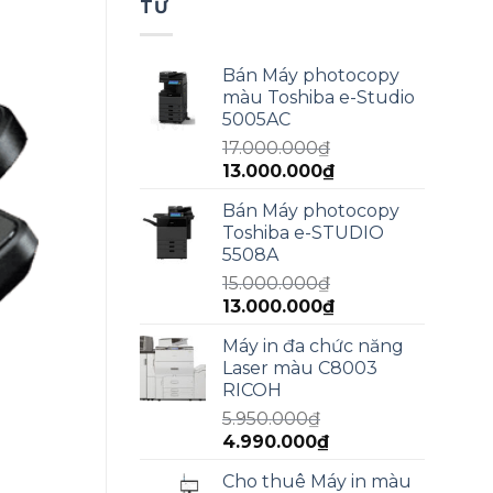
TƯ
Bán Máy photocopy
màu Toshiba e-Studio
5005AC
17.000.000
₫
Giá
Giá
13.000.000
₫
gốc
hiện
Bán Máy photocopy
là:
tại
Toshiba e-STUDIO
17.000.000₫.
là:
5508A
13.000.000₫.
15.000.000
₫
Giá
Giá
13.000.000
₫
gốc
hiện
Máy in đa chức năng
là:
tại
Laser màu C8003
15.000.000₫.
là:
RICOH
13.000.000₫.
5.950.000
₫
Giá
Giá
4.990.000
₫
gốc
hiện
Cho thuê Máy in màu
là:
tại