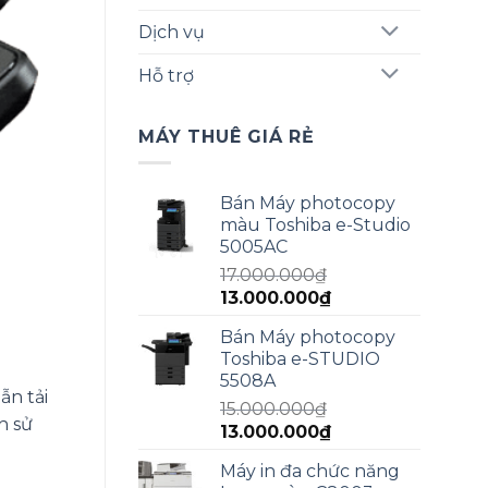
Dịch vụ
Hỗ trợ
MÁY THUÊ GIÁ RẺ
Bán Máy photocopy
màu Toshiba e-Studio
5005AC
17.000.000
₫
Giá
Giá
13.000.000
₫
gốc
hiện
Bán Máy photocopy
là:
tại
Toshiba e-STUDIO
17.000.000₫.
là:
5508A
13.000.000₫.
ẫn tải
15.000.000
₫
h sử
Giá
Giá
13.000.000
₫
gốc
hiện
Máy in đa chức năng
là:
tại