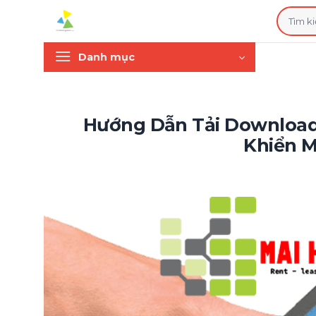
Bỏ
Tìm
qua
kiếm:
nội
Danh mục
dung
Hướng Dẫn Tải Download 
Khiển 