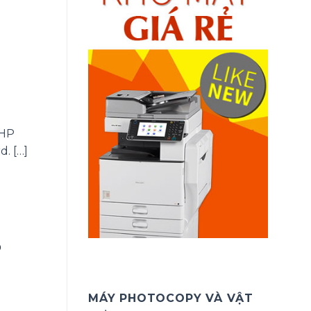
h
 HP
. […]
P
MÁY PHOTOCOPY VÀ VẬT