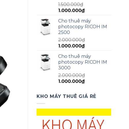
1.500.000
₫
Giá
Giá
1.000.000
₫
gốc
hiện
Cho thuê máy
là:
tại
photocopy RICOH IM
1.500.000₫.
là:
2500
1.000.000₫.
2.000.000
₫
Giá
Giá
1.000.000
₫
gốc
hiện
Cho thuê máy
là:
tại
photocopy RICOH IM
2.000.000₫.
là:
3000
1.000.000₫.
2.000.000
₫
Giá
Giá
1.000.000
₫
gốc
hiện
là:
tại
KHO MÁY THUÊ GIÁ RẺ
2.000.000₫.
là:
1.000.000₫.