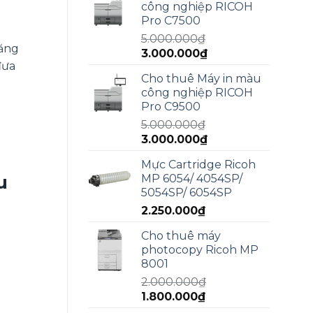
công nghiệp RICOH
5.950.000₫.
là:
Pro C7500
4.990.000₫.
5.000.000
₫
năng
Giá
Giá
3.000.000
₫
đưa
gốc
hiện
Cho thuê Máy in màu
là:
tại
công nghiệp RICOH
5.000.000₫.
là:
Pro C9500
3.000.000₫.
5.000.000
₫
Giá
Giá
3.000.000
₫
gốc
hiện
Mực Cartridge Ricoh
là:
tại
u
MP 6054/ 4054SP/
5.000.000₫.
là:
5054SP/ 6054SP
3.000.000₫.
2.250.000
₫
Cho thuê máy
photocopy Ricoh MP
8001
2.000.000
₫
Giá
Giá
1.800.000
₫
gốc
hiện