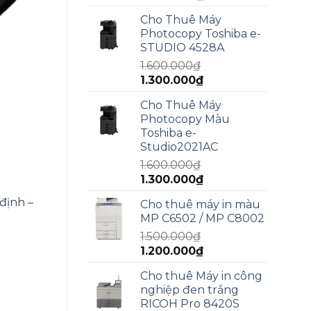
gốc
hiện
Cho Thuê Máy
là:
tại
Photocopy Toshiba e-
2.000.000₫.
là:
STUDIO 4528A
1.800.000₫.
1.600.000
₫
Giá
Giá
1.300.000
₫
gốc
hiện
Cho Thuê Máy
là:
tại
Photocopy Màu
1.600.000₫.
là:
Toshiba e-
1.300.000₫.
Studio2021AC
1.600.000
₫
Giá
Giá
1.300.000
₫
gốc
hiện
định –
Cho thuê máy in màu
là:
tại
MP C6502 / MP C8002
1.600.000₫.
là:
1.500.000
₫
1.300.000₫.
Giá
Giá
1.200.000
₫
gốc
hiện
Cho thuê Máy in công
là:
tại
nghiệp đen trắng
1.500.000₫.
là:
RICOH Pro 8420S
1.200.000₫.