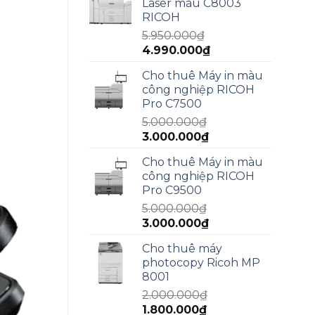
Laser màu C8003
15.000.000₫.
là:
RICOH
13.000.000₫.
5.950.000
₫
Giá
Giá
4.990.000
₫
gốc
hiện
Cho thuê Máy in màu
là:
tại
công nghiệp RICOH
5.950.000₫.
là:
Pro C7500
4.990.000₫.
5.000.000
₫
Giá
Giá
3.000.000
₫
gốc
hiện
Cho thuê Máy in màu
là:
tại
công nghiệp RICOH
5.000.000₫.
là:
Pro C9500
3.000.000₫.
5.000.000
₫
Giá
Giá
3.000.000
₫
gốc
hiện
Cho thuê máy
là:
tại
photocopy Ricoh MP
5.000.000₫.
là:
8001
3.000.000₫.
2.000.000
₫
Giá
Giá
1.800.000
₫