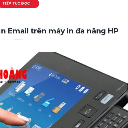
TIẾP TỤC ĐỌC
→
an Email trên máy in đa năng HP