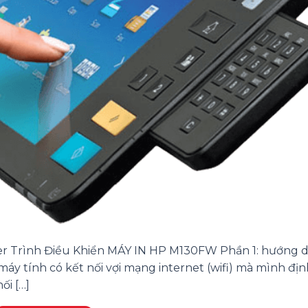
er Trình Điều Khiển MÁY IN HP M130FW Phần 1: hướng d
áy tính có kết nối vợi mạng internet (wifi) mà mình địn
ối […]