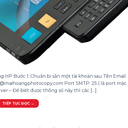
g HP Bước 1: Chuẩn bị sẵn một tài khoản sau Tên Email:
maihoangphotocopy.com Port SMTP: 25 ( là port mặc 
er – Để biết được thông số này thì các […]
TIẾP TỤC ĐỌC
→