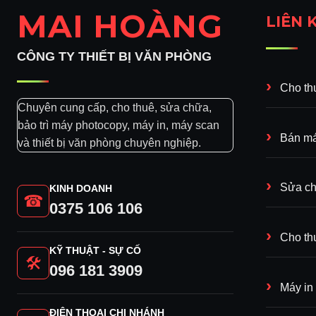
MAI HOÀNG
LIÊN 
CÔNG TY THIẾT BỊ VĂN PHÒNG
Cho th
Chuyên cung cấp, cho thuê, sửa chữa,
bảo trì máy photocopy, máy in, máy scan
Bán má
và thiết bị văn phòng chuyên nghiệp.
Sửa ch
KINH DOANH
☎
0375 106 106
Cho th
KỸ THUẬT - SỰ CỐ
🛠
096 181 3909
Máy in
ĐIỆN THOẠI CHI NHÁNH