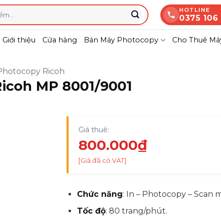
HOTLINE
0375 106
Giới thiệu
Cửa hàng
Bán Máy Photocopy
Cho Thuê Máy
Photocopy Ricoh
icoh MP 8001/9001
Giá thuê:
800.000
₫
[Giá đã có VAT]
Chức năng
:
In – Photocopy – Scan 
Tốc độ
:
80 trang/phút.