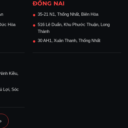
ĐỒNG NAI
An
35-21 N1, Thống Nhất, Biên Hòa
●
 Đức Hòa
516 Lê Duẩn, Khu Phước Thuận, Long
●
Thành
30 AH1, Xuân Thanh, Thống Nhất
●
Ninh Kiều,
ú Lợi, Sóc
›