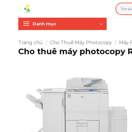
Bỏ
Tìm
qua
kiếm:
nội
Danh mục
dung
Trang chủ
/
Cho Thuê Máy Photocopy
/
Máy 
Cho thuê máy photocopy R