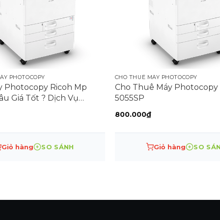
MÁY PHOTOCOPY
CHO THUÊ MÁY PHOTOCOPY
 Photocopy Ricoh Mp
Cho Thuê Máy Photocopy
u Giá Tốt ? Dịch Vụ
5055SP
ghiệp Xử Lý Sự Cố Tận Nơi
800.000
₫
Giỏ hàng
SO SÁNH
Giỏ hàng
SO SÁ