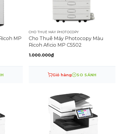
CHO THUÊ MÁY PHOTOCOPY
Ricoh MP
Cho Thuê Máy Photocopy Màu
Ricoh Aficio MP C5502
1.000.000
₫
.000₫.
NH
Giỏ hàng
SO SÁNH