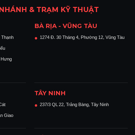
 NHÁNH & TRẠM KỸ THUẬT
BÀ RỊA - VŨNG TÀU
 Thạnh
1274 Đ. 30 Tháng 4, Phường 12, Vũng Tàu
●
iểu
n Hưng
TÂY NINH
Cát
237/3 QL 22, Trảng Bàng, Tây Ninh
●
ận Giao