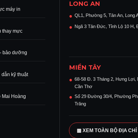
LONG AN
c máy in
QL1, Phường 5, Tân An, Long 
●
Ngã 3 Tân Đức, Tỉnh Lộ 10 H,
●
ụ thay mực
ì - bảo dưỡng
MIỀN TÂY
dẫn kỹ thuật
68-58 Đ. 3 Tháng 2, Hưng Lợi, 
●
Cần Thơ
ệ Mai Hoàng
Số 29 Đường 30/4, Phường Ph
●
Trăng
▦ XEM TOÀN BỘ ĐỊA CHỈ 