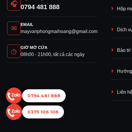
🎧
0794 481 888
Hộp mự
EMAIL
✉
Dịch v
mayvanphongmaihoang@gmail.com
GIỜ MỞ CỬA
◷
Bảo tr
08h00 - 21h00, tất cả các ngày
Hướng 
Liên h
0794 481 888
0375 106 106