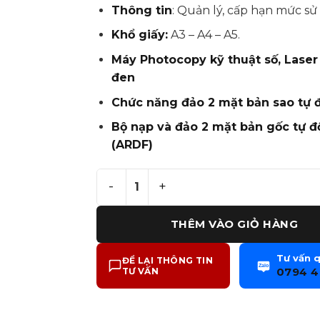
Thông tin
:
Quản lý, cấp hạn mức sử
Khổ giấy:
A3 – A4 – A5.
Máy Photocopy kỹ thuật số, Laser
đen
Chức năng đảo 2 mặt bản sao tự 
Bộ nạp và đảo 2 mặt bản gốc tự 
(ARDF)
Cho thuê máy photocopy Ricoh MP 
THÊM VÀO GIỎ HÀNG
Tư vấn 
ĐỂ LẠI THÔNG TIN
Zalo
0794 4
TƯ VẤN