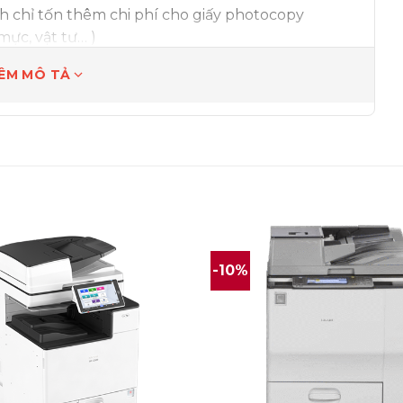
 chỉ tốn thêm chi phí cho giấy photocopy
mực, vật tư… )
ận nơi và chuyển giao kỹ thuật hoàn toàn miễn
ÊM MÔ TẢ
ng với những doanh nghiệp có nhu cầu sao chụp
0 bản
ó hệ thống chống kẹt giấy, chống bám mực làm
-10%
 giảm thiểu đáng kể khả năng kẹt giấy so với
icoh Aficio MP 8001
được sản xuất theo công
t kiệm năng lượng; hệ thống tái sử dụng mực thải
y, không gây hại đến môi trường, đến sức khỏe
n định.