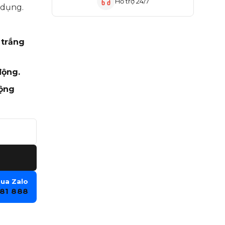
Hỗ trợ 24/7
 dụng.
 trắng
động.
động
8001/9001 số lượng
qua Zalo
81 888