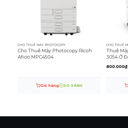
CHO THUÊ MÁY PHOTOCOPY
CHO THUÊ 
Cho Thuê Máy Photocopy Ricoh
Thuê Máy
Aficio MPC4504
3054 Ở Đâ
Chuyên N
800.000
₫
Giỏ hàng
SO SÁNH