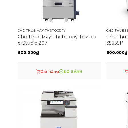
Máy mới 95%, nguyên đai, nguyên kiện, chính
Có chứng nhận chất lượng (CQ), chứng nhận x
Xuất xứ: KOREA.
CHO THUÊ MÁY PHOTOCOPY
CHO THUÊ 
Cho Thuê Máy Photocopy Toshiba
Cho Thuê
Công Ty Thiết Bị Văn Phòng Mai Hoàng Chuyên C
e-Studio 207
3555SP
800.000
₫
800.000
₫
Giỏ hàng
SO SÁNH