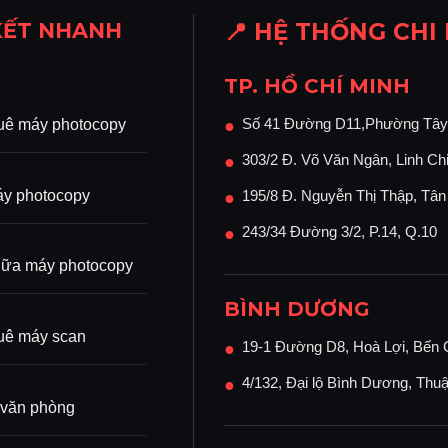
KẾT NHANH
📍 HỆ THỐNG CHI
TP. HỒ CHÍ MINH
Số 41 Đường D11,Phường Tây
uê máy photocopy
●
303/2 Đ. Võ Văn Ngân, Linh Ch
●
y photocopy
195/8 Đ. Nguyễn Thị Thập, Tâ
●
243/34 Đường 3/2, P.14, Q.10
●
ữa máy photocopy
BÌNH DƯƠNG
uê máy scan
19-1 Đường D8, Hoà Lợi, Bến 
●
4/132, Đại lộ Bình Dương, Thu
●
 văn phòng