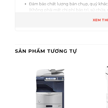
Đảm bảo chất lượng bản chụp, quý khách
(Không phải mất chi phí bảo trì, sử chữa, 
Giao hàng, lắp đặt, hướng dẫn sử dụng t
XEM TH
phí.
Bảng giá trên chưa bao gồm 10% V.A.T
Thuê Máy Photocopy Ricoh Mp 8001
SẢN PHẨM TƯƠNG TỰ
Công suất lớn phù hợp công năng sử dụ
nhiều với số lượng từ 50.000 đến 100.00
Máy Photocopy Ricoh Aficio MP 8001
c
tăng đáng kể năng suất làm việc của máy,
những dòng máy khác.
Máy Photocopy R
nghệ mới, thân thiện với môi trường, tiế
làm tiết kiệm mực, tăng tuổi thọ của má
người sử dụng.
Máy tốt độ cao, công suất mạnh, cực kỳ ổ