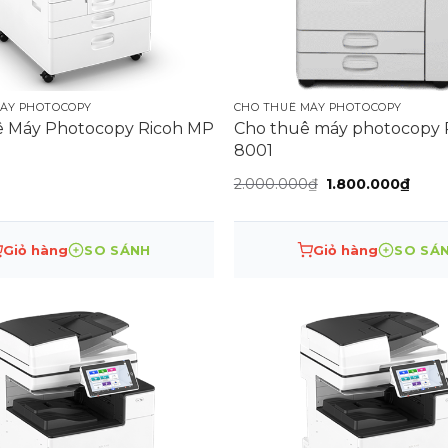
 hãng Ricoh.
uất xứ (CO) rõ ràng.
MÁY PHOTOCOPY
CHO THUÊ MÁY PHOTOCOPY
 Máy Photocopy Ricoh MP
Cho thuê máy photocopy 
ho Thuê Máy Photocopy | Chuyên Bán Máy Photocopy
8001
Giá
Giá
2.000.000
₫
1.800.000
₫
gốc
hiện
là:
tại
2.000.000₫.
là:
1.800
Giỏ hàng
SO SÁNH
Giỏ hàng
SO SÁ