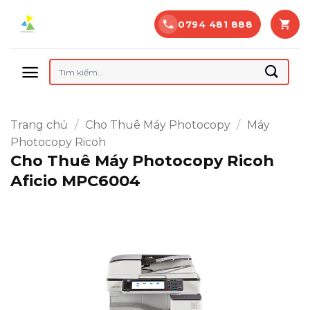
Bỏ
0794 481 888
qua
nội
dung
Tìm
kiếm:
Trang chủ
/
Cho Thuê Máy Photocopy
/
Máy
Photocopy Ricoh
Cho Thuê Máy Photocopy Ricoh
Aficio MPC6004