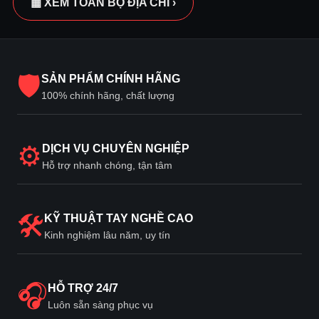
▦ XEM TOÀN BỘ ĐỊA CHỈ ›
🛡
SẢN PHẨM CHÍNH HÃNG
100% chính hãng, chất lượng
⚙
DỊCH VỤ CHUYÊN NGHIỆP
Hỗ trợ nhanh chóng, tận tâm
🛠
KỸ THUẬT TAY NGHỀ CAO
Kinh nghiệm lâu năm, uy tín
🎧
HỖ TRỢ 24/7
Luôn sẵn sàng phục vụ