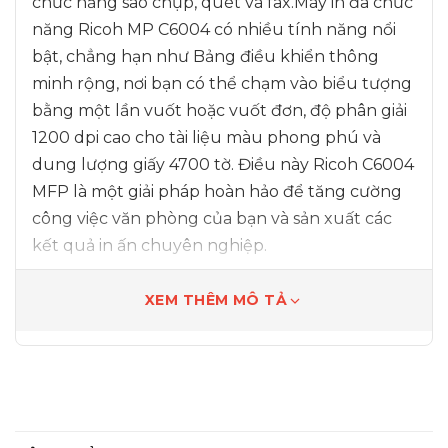
chức năng sao chụp, quét và fax.
Máy in đa chức
năng Ricoh MP C6004 có nhiều tính năng nổi
bật, chẳng hạn như Bảng điều khiển thông
minh rộng, nơi bạn có thể chạm vào biểu tượng
bằng một lần vuốt hoặc vuốt đơn, độ phân giải
1200 dpi cao cho tài liệu màu phong phú và
dung lượng giấy 4700 tờ.
Điều này Ricoh C6004
MFP là một giải pháp hoàn hảo để tăng cường
công việc văn phòng của bạn và sản xuất các
kết quả in ấn chuyên nghiệp.
XEM THÊM MÔ TẢ
1
Những đặc điểm Nổi Bật
Chọn cách bạn muốn làm việc.
Cung cấp cả tốc