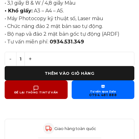
• 3,1 giây B & W / 4,8 giây Màu
• Khổ giấy:
A3 – A4 – A5.
• Máy Photocopy kỹ thuật số, Laser màu
• Chức năng đảo 2 mặt bản sao tự động.
• Bộ nạp và đảo 2 mặt bản gốc tự động (ARDF)
• Tư vấn miễn phí:
0934.531.349
Cho Thuê Máy Photocopy Ricoh Aficio MPC6004 số lượ
THÊM VÀO GIỎ HÀNG
Zalo
Tư vấn qua Zalo
ĐỂ LẠI THÔNG TIN
TƯ VẤN
0794 481 888
Giao hàng toàn quốc