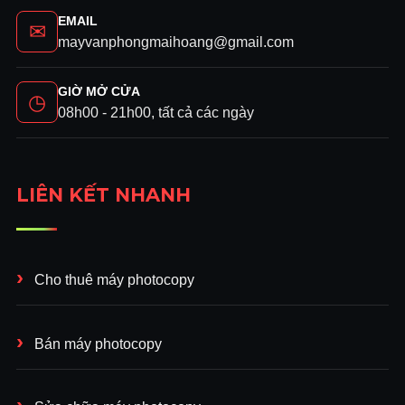
Ricoh MP C6004
| đơn vị Cho thuê
Máy
EMAIL
✉
Photocopy
Máy in Ricoh MP C6004
| Cho
mayvanphongmaihoang@gmail.com
thuê
Máy Photocopy
Máy in Ricoh MP
C6004
tại bình dương
GIỜ MỞ CỬA
◷
08h00 - 21h00, tất cả các ngày
LIÊN KẾT NHANH
Cho thuê máy photocopy
Bán máy photocopy