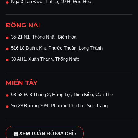
Ngã 3 Tân Đức, Tỉnh Lộ 10 H, Đức Hòa
●
ĐỒNG NAI
35-21 N1, Thống Nhất, Biên Hòa
●
516 Lê Duẩn, Khu Phước Thuận, Long Thành
●
30 AH1, Xuân Thanh, Thống Nhất
●
MIỀN TÂY
68-58 Đ. 3 Tháng 2, Hưng Lợi, Ninh Kiều, Cần Thơ
●
Số 29 Đường 30/4, Phường Phú Lợi, Sóc Trăng
●
▦ XEM TOÀN BỘ ĐỊA CHỈ ›