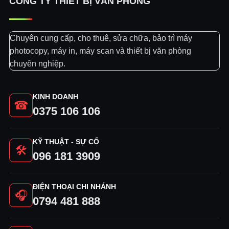
CÔNG TY THIẾT BỊ VĂN PHÒNG
Chuyên cung cấp, cho thuê, sửa chữa, bảo trì máy
photocopy, máy in, máy scan và thiết bị văn phòng
chuyên nghiệp.
KINH DOANH
☎
0375 106 106
KỸ THUẬT - SỰ CỐ
🛠
096 181 3909
ĐIỆN THOẠI CHI NHÁNH
🎧
0794 481 888