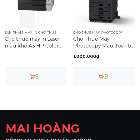
SẢN PHẨM MÁY IN CHO THUÊ
CHO THUÊ MÁY PHOTOCOPY
Cho thuê máy in Laser
Cho Thuê Máy
màu khổ A3 HP Color
Photocopy Màu Toshiba
LaserJet Pro M750DN
e-STUDIO 2500AC
1.000.000
₫
MAI HOÀNG