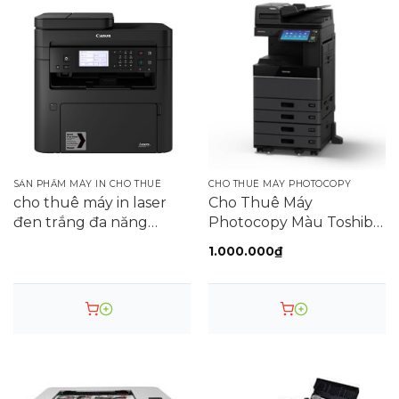
giấy, khổ giấy, … thuận lợi hơn để cho ra kết quả
in đạt yêu cầu và chuyên nghiệp.
MAI HOÀNG – NHÀ PHÂN PHỐI MÁY IN CHO THUÊ MÁY IN
SỐ 1, UY TÍN, GIÁ CỰC TỐT TẠI TP. HCM
>>> Hãy chọn thuê ngay
Máy in phun đa màu chức năng
HP DeskJet 2645
với giá rẻ và nhiều ưu đãi tại Mai hoàng
SẢN PHẨM MÁY IN CHO THUÊ
CHO THUÊ MÁY PHOTOCOPY
cho thuê máy in laser
Cho Thuê Máy
đen trắng đa năng
Photocopy Màu Toshiba
Canon imageCLASS
e-STUDIO 4505AC
1.000.000
₫
MF267DW