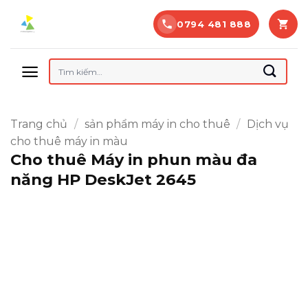
Bỏ
0794 481 888
qua
nội
dung
Tìm
kiếm:
Trang chủ
/
sản phẩm máy in cho thuê
/
Dịch vụ
cho thuê máy in màu
Cho thuê Máy in phun màu đa
năng HP DeskJet 2645