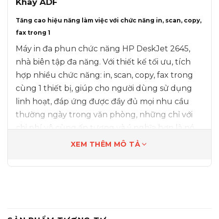
Khay ADF
Tăng cao hiệu năng làm việc với chức năng in, scan, copy,
fax trong 1
Máy in đa phun chức năng HP DeskJet 2645,
nhà biên tập đa năng. Với thiết kế tối ưu, tích
hợp nhiều chức năng: in, scan, copy, fax trong
cùng 1 thiết bị, giúp cho người dùng sử dụng
linh hoạt, đáp ứng được đầy đủ mọi nhu cầu
thường ngày trong văn phòng, những chỉ với
chi phí vô cùng ấn tượng và ý nghĩa hơn là nó
tối ưu không gian làm việc của bạn đáng kể.
XEM THÊM MÔ TẢ
Tăng cao hiệu năng làm việc với khay ADF
(Automatic Documents Feeder) vô cùng tiện lợi
Với khay ADF được tích hợp theo Máy in đa
phun chức năng HP DeskJet 2645, giúp người